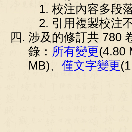
校注內容多段
引用複製校注
涉及的修訂共 780 卷
錄：
所有變更
(4.80
MB)、
僅文字變更
(