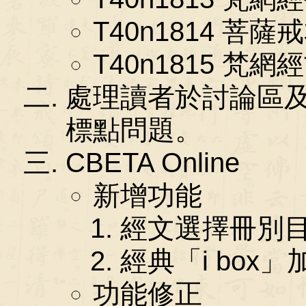
T40n1814 菩薩
T40n1815 梵網
處理讀者於討論區
標點問題。
CBETA Online
新增功能
經文選擇冊別
經典「i box
功能修正