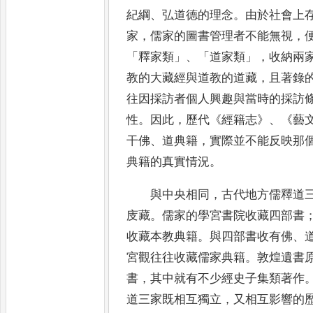
紀綱
、
弘道德的理念
。
由於社會上
家
，
儒家的圖書管理者不能無視
，
「
釋家類
」、「
道家類
」，
收納兩
教的大
藏經與道教的道藏
，
且著錄
往因採訪者
個人興趣與當時的採訪
性
。
因此
，
歷代
《
經籍志
》、《
藝
干佛
、
道典籍
，
實際並不
能反映那
典籍的真實情況
。
與中央相同
，
古代地方儒釋道
庋藏
。
儒家的學宮書院收藏四部書
收藏本教典
籍
。
與四部書收有佛
、
宮觀往往收藏儒
家典籍
。
敦煌遺書
書
，
其中就有不少經史
子集類著作
道三家既相互獨立
，
又相互
影響的