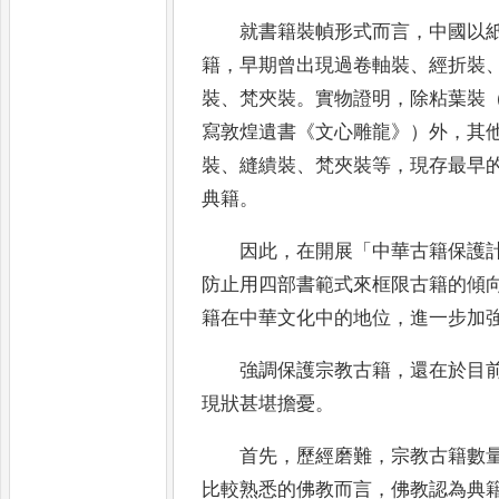
就書籍裝幀形式而言
，
中國以
籍
，
早
期曾出現過卷軸裝
、
經折裝
裝
、
梵夾裝
。
實物證明
，
除粘葉裝
寫敦煌遺書
《
文心
雕龍
》
）外
，
其
裝
、
縫繢裝
、
梵夾裝等
，
現存最早
典籍
。
因此
，
在開展
「
中華古籍保護
防止
用四部書範式來框限古籍的傾
籍在中華
文化中的地位
，
進一步加
強調保護宗教古籍
，
還在於目
現狀
甚堪擔憂
。
首先
，
歷經磨難
，
宗教古籍數
比較
熟悉的佛教而言
，
佛教認為典