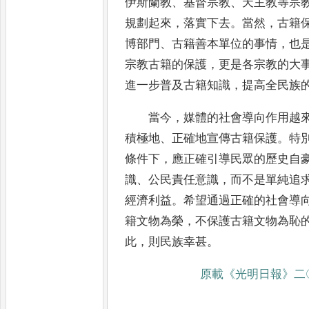
伊斯蘭教
、
基督宗教
、
天主教等宗
規劃起來
，
落實下去
。
當然
，
古籍
博
部門
、
古籍善本單位的事情
，
也
宗教古
籍的保護
，
更是各宗教的大
進一步普及
古籍知識
，
提高全民族
當今
，
媒體的社會導向作用越
積極
地
、
正確地宣傳古籍保護
。
特
條件下
，
應正確引導民眾的歷史自
識
、
公民責任
意識
，
而不是單純追
經濟利益
。
希望通
過正確的社會導
籍文物為榮
，
不保護古
籍文物為恥
此
，
則民族幸甚
。
原載
《
光明日報
》
二