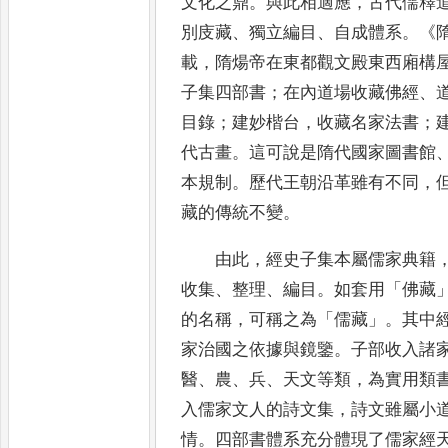
文化之鼎
。
與此相適應
，
古代儒釋
別庋藏
、
獨立編
目
、
自成體系
。《
載
，
隋煬帝在東都觀文
殿東西廂構
子集四部書
；
在內道場收藏
佛經
、
目錄
；
建妙楷台
，
收藏名家法書
；
代古畫
。
這可說是隋代國家圖書館
本規制
。
歷代王朝沿革雖有不同
，
藏的傳統不變
。
由此
，
經史子集本屬儒家典籍
收集
、
整理
、
編目
。
如套用
「
佛藏
的名稱
，
可稱
之為
「
儒藏
」。
其中
家治國之依據與鏡
鑒
。
子部收入諸
醫
、
農
、
兵
、
天文等類
，
為實用類
入儒家文人的詩文集
，
詩文雖
屬小
情
。
四部書體系充分體現了儒家經