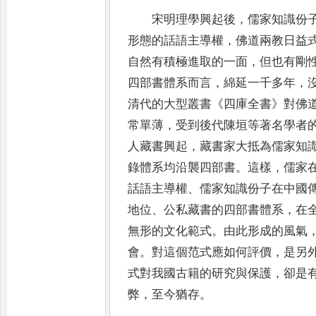
宋明理學興起後
，
儒家知識份
形態
的話語主導權
，
佛道兩教日益
自然有積
極進取的一面
，
但也有剛
四部書體系而
言
，
綿延一千多年
，
清代的大型叢書
《
四庫全書
》
對佛
常單薄
，
受到後代陳垣
等著名學者
人藏書興起
，
藏書家大抵為
儒家知
錄體系均沿襲四部書
。
這樣
，
儒
家
話語主導權
、
儒家知識份子在中國
地位
、
公私藏書的四部書體系
，
在
無形的文化範式
。
由此形成的風氣
會
。
對這個范式應如何評價
，
是另
式對我國古籍的研究與保護
，
卻是
弊
，
至今猶存
。