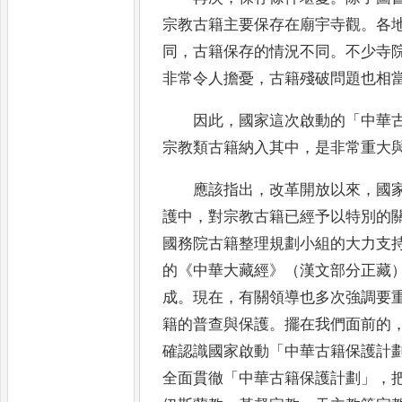
宗教
古籍主要保存在廟宇寺觀
。
各
同
，
古籍
保存的情況不同
。
不少寺
非常令人擔憂
，
古籍殘破問題也相
因此
，
國家這次啟動的
「
中華
宗教
類古籍納入其中
，
是非常重大
應該指出
，
改革開放以來
，
國
護中
，
對宗教古籍已經予以特別的
國務院古籍
整理規劃小組的大力支
的
《
中華大藏經
》
（漢文部分正藏
成
。
現在
，
有關領導也多次
強調要
籍的普查與保護
。
擺在我們面前
的
確認識國家啟動
「
中華古籍保護計
全面貫徹
「
中華古籍保護計劃
」，