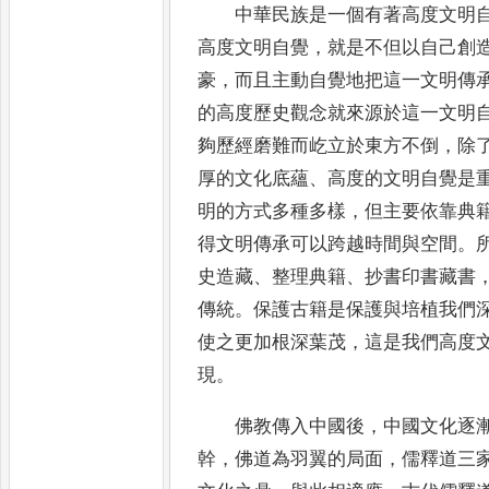
中華民族是一個有著高度文明
高度
文明自覺
，
就是不但以自己創
豪
，
而且
主動自覺地把這一文明傳
的高度歷史觀
念就來源於這一文明
夠歷經磨難而屹立
於東方不倒
，
除
厚的文化底蘊
、
高度的
文明自覺是
明的方式多種多樣
，
但主要
依靠典
得文明傳承可以跨越時間與空間
。
史造藏
、
整理典籍
、
抄書印書藏書
傳統
。
保護古籍是保護與培植我們
使之更加根深葉茂
，
這是我們高度
現
。
佛教傳入中國後
，
中國文化逐
幹
，
佛
道為羽翼的局面
，
儒釋道三