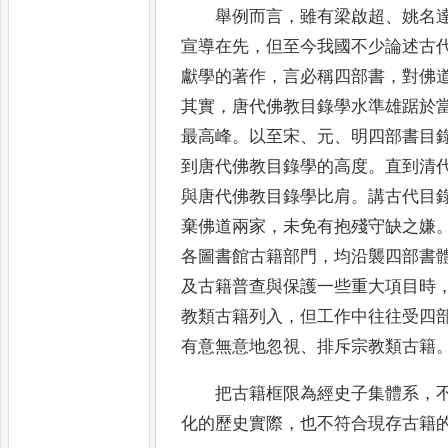
舉例而言
，
雖有梁啟超
、
姚名
宣導
在先
，
但至今我國不少論述古
獻學的著
作
，
言必稱四部書
，
對佛
其實
，
唐代佛
教目錄學水準雄踞於
最高峰
。
以至宋
、
元
、
明四部書目
到唐代佛教目錄學的高
度
。
直到清
與唐代佛教目錄學比肩
。
講
古代目
棄佛道兩家
，
未免有抱殘守缺之
嫌
各圖書館古籍部門
，
均沿襲四部書
及古籍普查與保護一些重大項目時
教類古籍列入
，
但工作中往往受四
有意無意地忽視
、
排斥宗教類古籍
把古籍框限為經史子集體系
，
化的
歷史實際
，
也不符合現存古籍