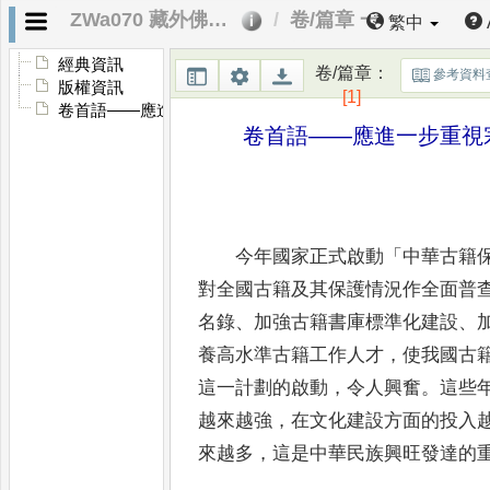
ZWa070 藏外佛教文獻第十二輯．卷首語
卷/篇章 一
繁中
經典資訊
卷/篇章
：
參考資料
版權資訊
[1]
卷首語——應進一步重視宗教古籍保護
卷首語
——
應進一步重視
今年國家正式啟動
「
中華古籍
對全國
古籍及其保護情況作全面普
名錄
、
加強
古籍書庫標準化建設
、
養高水準古籍工
作人才
，
使我國古
這一計劃的啟動
，
令
人興奮
。
這些
越來越強
，
在文化建設方
面的投入
來越多
，
這是中華民族興旺發
達的