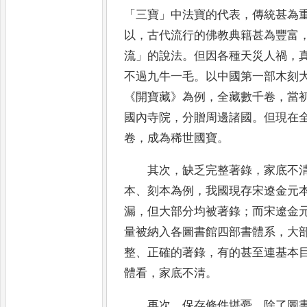
「
三寶
」
中
法寶的代表
，
傳統甚為
以
，
古代流行的
佛教典籍甚為豐富
流
」
的說法
。
但因各種
天災人禍
，
不過九牛一毛
。
以中國第一
部木刻
《
開寶藏
》
為例
，
全藏數千卷
，
當
國內寺院
，
分贈周邊諸國
。
但現在
卷
，
成為稀世國寶
。
其次
，
缺乏完整著錄
，
家底不
本
、
刻本為例
，
我國現存宋遼金元
漏
，
但大
部分均被著錄
；
而宋遼金
量被納入各圖
書館四部書體系
，
大
整
、
正確的著錄
，
有
的甚至連基本
體看
，
家底不清
。
再次
，
保存條件堪憂
。
除了圖