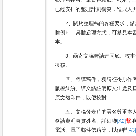
整理者
搜尋
、
彙齊各種底
、
校本
；
已經安排的整
理計劃衝突
，
造成人
2
、
關於整理稿的各種要求
，
請
體例
》，
具體處理方式
，
可參見本
本
。
3
、
函寄文稿時請連同底
、
校本
復核
。
四
、
翻譯稿件
，
務請征得原作
版權糾
紛
。
譯文請註明原文出處
及
原文複印件
，
以便校對
。
五
、
文稿發表時的署名尊重本
務請寫
明真實姓名
、
詳細聯
[A2]
繫
電話
、
電子郵件信
箱等
，
以便聯
[A3