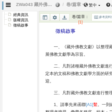
ZWa043 藏外佛教文獻第七輯．徵稿啟事
卷/篇章 一
繁中
經典資訊
卷/篇章
：
參考資料
版權資訊
[1]
徵稿啟事
徵稿啟事
一
、《
藏外佛教文獻
》
以整理
展佛教
文獻學為宗旨
。
二
、
凡對諸種藏外佛教文獻進
定本
的文稿和佛教文獻學方面的研
迎
。
三
、
凡對藏外佛教文獻進行整
1
、
請事先來函聯
[A1]
繫
。
一則