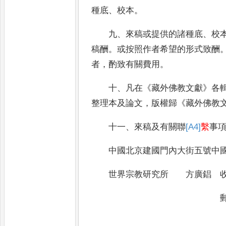
種底
、
校本
。
九
、
來稿或提供的諸種底
、
校
稿酬
。
或按照作者希望的形式致酬
者
，
酌致有關
費用
。
十
、
凡在
《
藏外佛教文獻
》
各
整理本
及論文
，
版權歸
《
藏外佛教
十一
、
來稿及有關聯
[A4]
繫
事
中國北京建國門內大街五號中
世界宗教研究所 方廣錩 