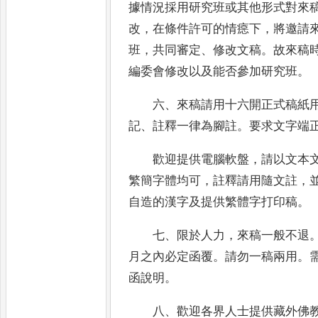
據情況採用研究班或其他形式
對來
改
，
在條件許可的情癋下
，
將邀請
班
，
共同審定
、
修改文稿
。
故來稿
編委會修改以及能否參加研究班
。
六
、
來稿請用十六開正式稿紙
記
、
註
釋一律為腳註
。
要求文字端
歡迎提供電腦軟盤
，
請以文本
繁簡字
體均可
，
註釋請用隨文註
，
自造的漢字及
提供繁體字打印稿
。
七
、
限於人力
，
來稿一般不退
月之內
必定函覆
。
請勿一稿兩用
。
函說明
。
八
、
歡迎各界人士提供藏外佛