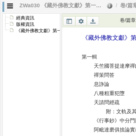
ZWa030 《藏外佛教文獻》第一～六輯要目
卷/篇
經典資訊
卷/篇章
版權資訊
《藏外佛教文獻》第一～六輯要目
《
藏外佛教文獻
》
第一輯
天竺國菩提達摩禪
禪策問答
息諍論
八種粗重犯墮
天請問經疏
附
：
文軌及
《
行事鈔
》
中分門
阿毗達磨俱捨論實