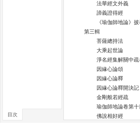
法華經文外義
諦義證得經
《
瑜伽師地論
》
披
第三輯
菩薩總持法
大乘起世論
淨名經集解關中疏
因緣心論頌
因緣心論釋
因緣心論釋開決記
金剛般若經疏
瑜伽師地論卷第十
目次
佛說相好經
《
金藏
》
新資料考
第四輯