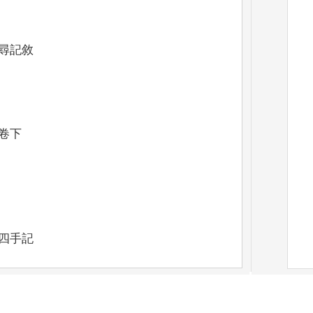
尋記敘
卷下
四手記