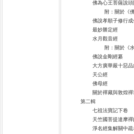
佛為心王菩薩說頭
附
：
關於
《
佛說孝順子修行成
最妙勝定經
水月觀音經
附
：
關於
《
佛說金剛經纂
大方廣華嚴十惡品
天公經
佛母經
關於禪藏與敦煌禪
第二輯
七祖法寶記下卷
天竺國菩提達摩禪
淨名經集解關中疏