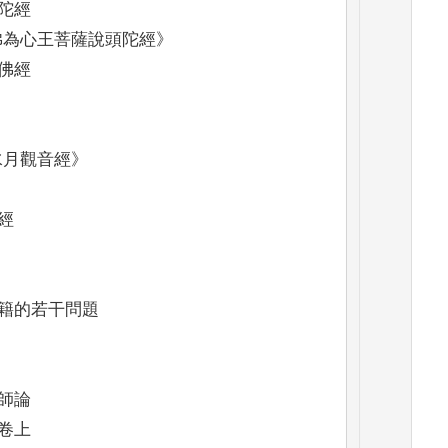
陀經
佛為心王菩薩說頭陀經
》
佛經
水月觀音經
》
經
籍的若干問題
師論
卷上