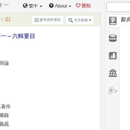
章 一
贊助
繁中
About
：
[1]
辭
參考資料查詢
全文檢索
第一～六輯要目
師論
其著作
圖錄
義疏