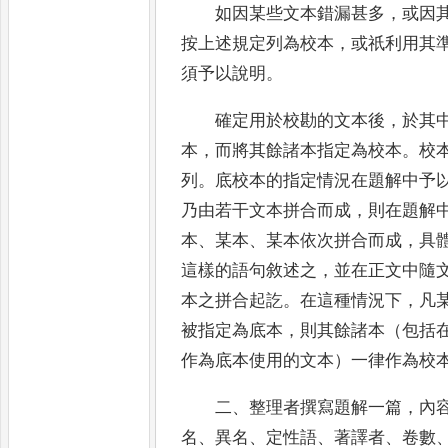
如因某些文本錯漏甚多
，
或因
按上述規定
列為校本
，
或祇利用其
須予以說明
。
確定用於校勘的文本後
，
於其
本
，
而將其
餘諸本指定為校本
。
校
列
。
底校本的指定情況
在題解中予
乃由若干文本拼合而成
，
則在題
解
本
、
某本
、
某本依次拼合而成
，
具
這樣的語句敘述之
，
並在正文中隨
本之拼
合起訖
。
在這種情況下
，
凡
被指定為底本
，
則
其餘諸本（包括
作為底本使用的文本）一律作
為校
二
、
整理者撰寫題解一篇
，
內
名
、
異名
、
定性
語
、
著譯者
、
卷數