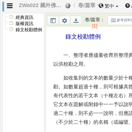
ZWa022 藏外佛教文獻第四輯．錄文校勘體例
卷/篇章 一
繁中
經典資訊
卷/篇章
：
參考資料
版權資訊
[1]
錄文校勘體例
錄文校勘體例
一
、
整理者應儘量收齊所整理
以供校勘之
用
。
如收集到的文本的數量少於十
勘
。
如數
量超過十種
，
則可根據具
有代表性的若干文
本（十種左右）
它文本在題解或附錄中一一予
以說
過二十種
，
則不必一一說明
，
但應
（不少於二十種）的名稱（或編號