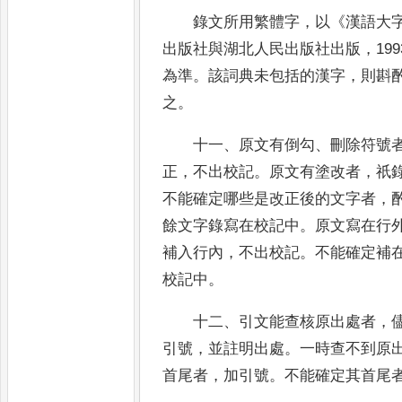
錄文所用繁體字
，
以
《
漢語大
出版社與湖北
人民出版社出版
，
19
為準
。
該詞典未包括的
漢字
，
則斟
之
。
十一
、
原文有倒勾
、
刪除符號
正
，
不出校記
。
原文有塗改者
，
祇
不能確定哪些是改正後的
文字者
，
餘文字錄寫在校記中
。
原文寫在行
補入行內
，
不出校記
。
不能確定補
校記中
。
十二
、
引文能查核原出處者
，
引號
，
並註明
出處
。
一時查不到原
首尾者
，
加引號
。
不能確
定其首尾