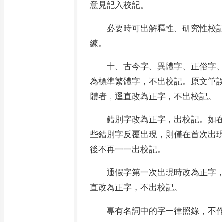
意見記入校記
。
必要時可出解釋性
、
研究性校
練
。
十
、
古今字
、
異體字
、
正俗字
為標準繁體
字
，
不出校記
。
原文筆
體者
，
逕直改為正字
，
不
出校記
。
錯別字改為正字
，
出校記
。
如
些錯別字
反覆出現
，
則僅在首次出
後不再一一出校記
。
通假字第一次出現時改為正字
直改為正
字
，
不出校記
。
專有名詞中的字一律照錄
，
不