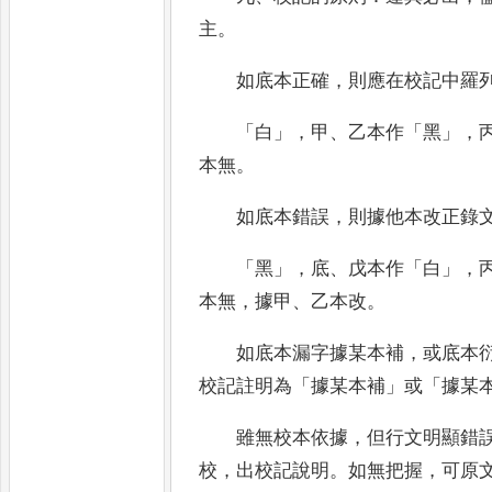
主
。
如底本正確
，
則應在校記中羅
「
白
」，
甲
、
乙本作
「
黑
」，
本無
。
如底本錯誤
，
則據他本改正錄
「
黑
」，
底
、
戊本作
「
白
」，
本無
，
據甲
、
乙本改
。
如底本漏字據某本補
，
或底本
校記註明為
「
據某本補
」
或
「
據某
雖無校本依據
，
但行文明顯錯
校
，
出校記說
明
。
如無把握
，
可原