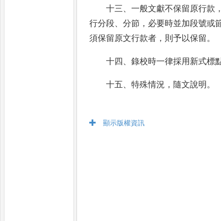
十三
、
一般文獻不保留原行款
行分段
、
分
節
，
必要時並加段號或
須保留原文行款者
，
則
予以保留
。
十四
、
錄校時一律採用新式標
十五
、
特殊情況
，
隨文說明
。
顯示版權資訊