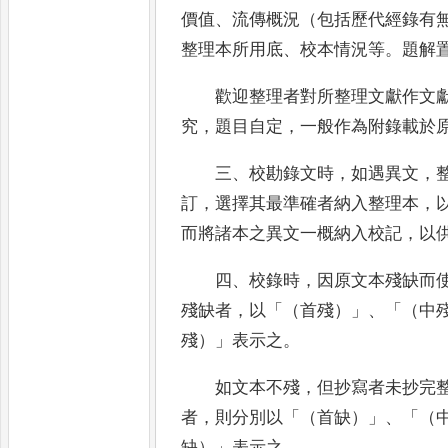
價值
、
流傳概況（包括歷代經錄
有
整理本所用底
、
校本情況等
。
題解
歡迎整理者對所整理文獻作文
究
，
題目自
定
，
一般作為附錄載於
三
、
校勘錄文時
，
如遇異文
，
訂
，
選擇其最準
確者納入整理本
，
而將諸本之異文一概納入校
記
，
以
四
、
校錄時
，
因原文本殘缺而
殘缺者
，
以
「
（首殘）
」、「
（中
殘）
」
表示之
。
如文本不殘
，
但抄寫者未抄完
者
，
則分別以
「
（首缺）
」、「
（
缺）
」
表示之
。