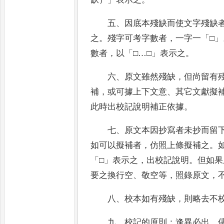
五
、
因底本殘缺而使文字殘缺
之
。
殘字可考
字數者
，
一字一
「
□
」
數者
，
以
「
□
…
□
」
表示之
。
六
、
原文雖然殘缺
，
但尚留有
補
，
或可據
上下文意
、
其它文獻擬
此時出校記說明補正依
據
。
七
、
原文本因抄寫者未抄而留
如可以擬補
者
，
仿照上條擬補之
。
「
□
」
表示之
，
出校記說
明
。
但如果
要之換行空
、
敬空等
，
照錄原文
，
八
、
校本如有殘缺
，
則略去不
九
、
校記的原則
：
逢異必出
，