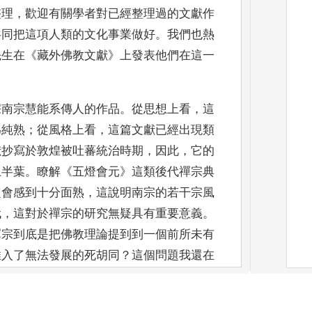
整理
，
歡迎有關
學者對已經整理過的文獻作
共同把這項人類的文化事業做好
。
我們也熱
先生在
《
藏外佛教文獻
》
上發表他們在這
一
宗南宗慧能系傳人的作品
。
從
思想上看
，
這
為純熟
；
從風格
上看
，
這篇文獻已經出現類
獻抄寫於敦煌被吐蕃統治時期
，
因此
，
它的
上半葉
。
瞭解
《
五燈會元
》
這類後代禪宗典
定會感到十分面熟
，
這說明
南宗的若干宗風
代
，
這對於
禪宗的研究無疑具有重要意義
。
禪宗到底是把佛教理論提到到一個前所未有
推入了無法發展的死胡同
？
這個問
題我還在
本文獻對我們追溯
禪宗思想的發展歷程提供