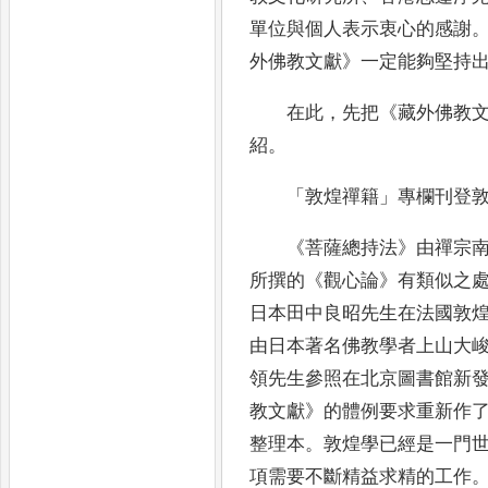
單位與個人表示衷心的感謝
外佛教文獻
》
一定能夠堅持
在此
，
先把
《
藏外佛教
紹
。
「
敦煌禪籍
」
專欄刊登
《
菩薩總持法
》
由禪宗
所撰的
《
觀心論
》
有類似之
日本田中良昭先生在法國敦
由日本著名
佛教學者上山大
領先生參照在北京圖書館新
教文獻
》
的體例要求重新作
整理本
。
敦煌學已經
是一門
項需
要不斷精益求精的工作