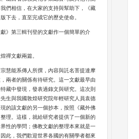
。
我們相信
，
在大家
的支持與幫助下
，《
藏
出版下
去
，
直至完成它的歷史使命
。
文獻
》
第三輯刊登的文獻作一
個簡單的介
敦煌禪文獻兩篇
。
南宗慧能系傳人所撰
，
內容與
託名菩提達摩
處
，
兩者的關係
有待研究
。
這一文獻最早由
煌特藏中發現
，
發表過錄文與研究
。
這次則
峻先生與我國敦煌研究院年輕研究人員
袁德
發現的該文獻的另一個
抄本
，
按照
《
藏外佛
了整理
。
這樣
，
就給研究者提供了一個新的
世界性的學問
；
佛教文獻的整理本來就是一
。
因此
，
我們歡迎世界各國的有
關學者都來