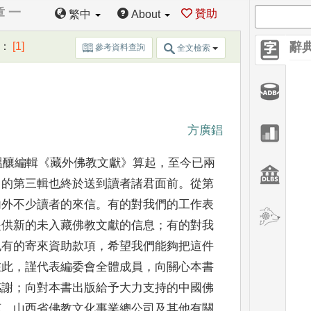
章 一
贊助
繁中
About
：
[1]
辭
參考資料查詢
全文檢索
方廣錩
醞釀編輯
《
藏外佛教文獻
》
算
起
，
至今已兩
》
的第三輯也終於
送到讀者諸君面前
。
從第
內
外不少讀者的來信
。
有的對我們的工作表
提供新的未入藏佛教文獻的信息
；
有的對
我
也有的寄來資助款項
，
希望
我們能夠把這件
在此
，
謹代
表編委會全體成員
，
向關心本書
感謝
；
向對本書出版給予大力支持的中國佛
苑
、
山西省佛教文化事業總公司及其
他有關