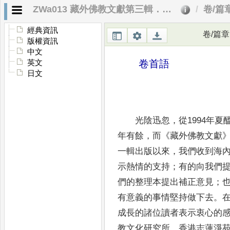
ZWa013 藏外佛教文獻第三輯．卷首語
卷/篇
經典資訊
卷/篇章
版權資訊
中文
卷首語
英文
日文
光陰迅忽
，
從1994年夏
年有餘
，
而
《
藏外佛教文獻
一輯出版以來
，
我們收到海
示熱情的支
持
；
有的向我們
們的整理本提出補正意見
；
有意義的事情堅持做下去
。
成長的諸位讀者表示衷
心的
教文化
研究所
、
香港志蓮淨