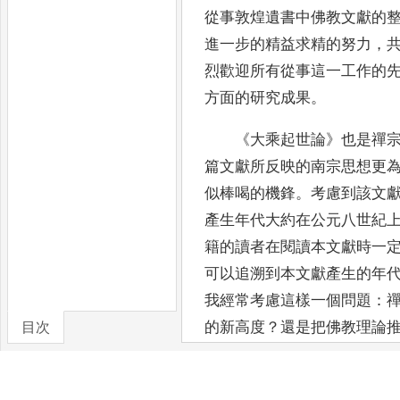
從事敦煌遺書中佛教文獻的
進一步的精益求精的努力
，
烈歡迎所有
從事這一工作的
方面的研究成果
。
《
大乘起世論
》
也是禪
篇文獻所反映的南宗思想更
似棒喝的機鋒
。
考慮到該文
產生年代大約
在公元八世紀
籍的讀者在閱讀本文獻時一
可以追溯到本文獻產生的年
我經常考慮這樣一個問
題
：
的新高
度
？
還是把佛教理論
目次
思考
，
沒有能夠得出結論
。
了新的資料
。