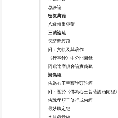
息諍論
密教典籍
八種粗重犯墮
三藏論疏
天請問經疏
附
：
文軌及其著作
《
行事鈔
》
中分門圖錄
阿毗達磨俱舍論實義疏
疑偽經
佛為心王菩薩說頭陀經
附
：
關於
《
佛為心王菩薩說頭陀經
佛說孝順子修行成佛經
最妙勝定經
水月觀音經