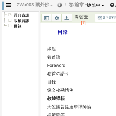
ZWa003 藏外佛教文獻第一輯．目錄
卷/篇章 一
繁中
經典資訊
卷/篇章
：
參考資料
版權資訊
[1]
目錄
目錄
緣起
卷首語
Foreword
卷首の語り
目錄
錄文校勘體例
敦煌禪籍
天竺國菩提達摩禪師論
禪策問答