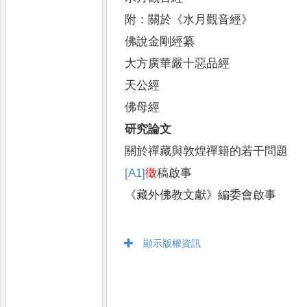
附
：
關於
《
水月觀音經
》
佛說金剛經纂
大方廣華嚴十惡品經
天公經
佛母經
研究論文
關於禪藏與敦煌禪籍的若干問題
[A1]
徵
稿啟事
《
藏外佛教文獻
》
編委會啟事
顯示版權資訊