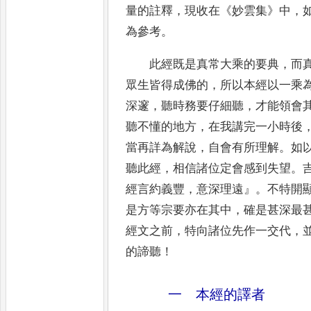
量的註釋
，
現收在
《
妙雲集
》
中
，
為參考
。
此經既是真常大乘的要典
，
而
眾生皆得成佛的
，
所以本經以一
乘
深邃
，
聽時務要仔細聽
，
才能領會
聽不懂的地
方
，
在我講完一小時後
當再詳為解說
，
自會有所理解
。
如
聽此經
，
相信諸位定會感到失望
。
經言約義豐
，
意深理遠
』。
不特開
是方等宗要亦在其中
，
確是甚深最
經
文之前
，
特向諸位先作一交代
，
的諦聽
！
一 本經的譯者