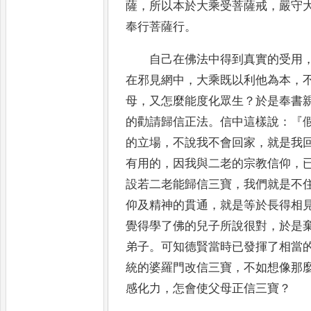
薩
，
所以本於大乘受菩薩戒
，
嚴守
奉行菩薩行
。
自己在佛法中得到真實的受用
在邪見網中
，
大乘既以利他為本
，
母
，
又怎麼能度化眾生
？
於是奉書
的勸請歸信正
法
。
信中這樣說
：『
的立場
，
不說我不會回家
，
就是我
有用的
，
因我與二老的宗教信仰
，
設若二老能歸信三寶
，
我
們就是不
仰及精神的貫通
，
就是等於長得相
覺得
學了佛的兒子所說很對
，
於是
弟子
。
可知德賢當時已發揮了相當
統的婆羅門改信三寶
，
不如想像那
感化力
，
怎會使
父母正信三寶
？