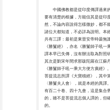
中國佛教都是從印度傳譯過來
要有清楚的根據
，
方能信其是從
印
然
，
不論內容說得怎樣微妙
，
都不
諸位大都知
道
，
不必詳為說明
。
本
共有三譯
：
最初是東晉安帝時曇無
《
勝鬘經
》，
亦名
《
勝鬘師子吼一
譯本早已失傳
，
沒有辦
法取為對照
其次是劉宋年間求那跋陀羅在江蘇
《
勝
鬘師子吼一乘大方便方廣經
》
菩提流志所譯
《
大寶積經
》，
其中
〈
勝鬘夫人會
〉，
就是本經的異譯
有百二十卷
、
四
十九會
，
這是集合
的
，
雖不是菩提流志個人譯的
，
但
的
。