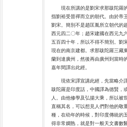
現在所講的是劉宋求那跋陀羅
指劉裕受晉禪而立的朝代
。
由於
帝
劉宋
。
簡別不是趙匡胤所立朝代的
西元四二〇
年
；
趙宋建國在西元九
五百四十年
，
所以不得不簡別
。
劉
現在的南京建都
。
求那跋陀羅三藏
蘭到達廣州
，
然後再由
廣州到當時
嘉年間譯出此經
。
現依宋譯宣講此經
，
先當略介
跋陀羅是印度話
，
中國譯為德賢
，
人
。
由他修學及弘揚大乘
，
所以被
直稱其名
，
可以想見人們對他的敬
種
，
在幼年的時候
，
對印度傳統的
得非常嫻熟
，
就是對一般天文書數