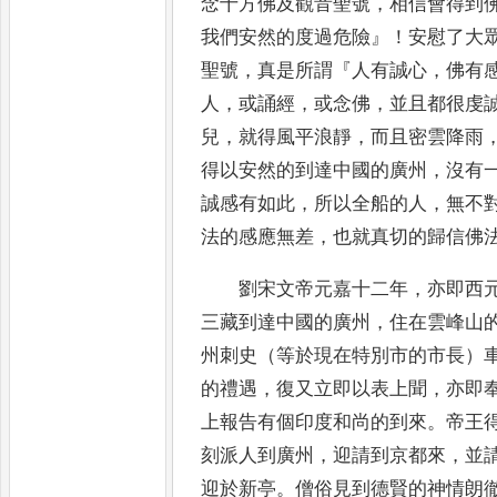
念十方佛及
觀音聖號
，
相信會得到
我們安然的度過危險
』！
安慰了大
聖號
，
真是所謂
『
人有誠心
，
佛有
人
，
或誦經
，
或念佛
，
並且都很虔
兒
，
就得風平浪靜
，
而且密雲降雨
得以
安然的到達中國的廣州
，
沒有
誠感有如此
，
所以全船的人
，
無不
法的感應無差
，
也就真切的歸信佛
劉宋文帝元嘉十二年
，
亦即西
三藏到達中國的廣州
，
住在雲峰
山
州刺史（等於現在特別市的市長）
的禮遇
，
復
又立即以表上聞
，
亦即
上報告有個印度和尚的到來
。
帝王
刻派人到廣州
，
迎請到京都來
，
並
迎於新亭
。
僧俗見到德
賢的神情朗