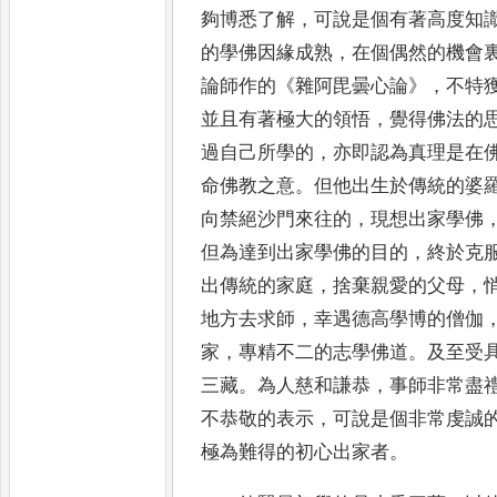
夠博悉了解
，
可說是個有
著高度知
的學佛因緣成熟
，
在個偶然的機會
論師
作的
《
雜阿毘曇心論
》，
不特
並且有著極大的領悟
，
覺得佛法的
過自己所學的
，
亦即認為真理是在
命佛教之意
。
但
他出生於傳統的婆
向禁絕沙門來往的
，
現想出家學佛
但為達到出家學佛的目的
，
終於克
出傳統的家庭
，
捨棄親愛的
父母
，
地方去求師
，
幸遇德高學博的僧伽
家
，
專
精不二的志學佛道
。
及至受
三藏
。
為人慈和謙恭
，
事師非常盡
不恭敬的表示
，
可說是個非常虔誠
極為難得的初心出
家者
。