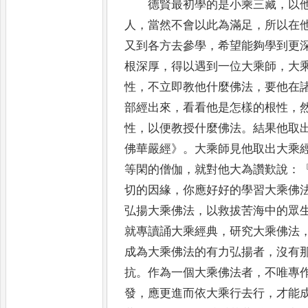
德賢最初學的是小乘三藏
，
以
人
，
當然不會以此為滿足
，
所以
在
又到各方去參學
，
希望能夠學到更
根深厚
，
得
以遇到一位大乘師
，
大
性
，
不立即教他什麼佛法
，
要他在
部經出來
，
看看他是怎樣的根性
，
性
，
以便教授什麼佛法
。
結
果他取
佛華嚴經
》。
大乘師見他取出大乘
等閑的
僧伽
，
就對他大為讚歎說
：
切的因緣
，
你應好好的學習大乘佛
弘揚大乘佛法
，
以救拔苦海中的眾
就專讀誦大乘經典
，
研究大乘佛法
成為大乘佛法的有力弘揚者
，
沒有
抗
。
作為一個大乘佛法者
，
不唯專
發
，
應更進而依大乘行去行
，
才能