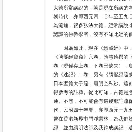
大德所常講說的
，
就是現在所講的
朝時代
，
亦即西元四二〇年至五九
為流通
，
很多弘法大德
，
經常講說
認識的佛教學者
，
沒有不知此經的
因為如此
，
現在
《
續藏經
》
中
《
勝鬘經寶窟
》
六卷
，
隋慧遠撰
的
卷（現僅存上卷
，
下卷已缺失）
，
的
《
述記
》
二卷
，
另有
《
勝鬘經疏
日本聖德太子疏
，
唐明空私鈔
。
這
得參考的註釋
。
從此可知
，
古德是
通
。
不然
，
不可能會有
這幾部註疏
代
，
民國四十年夏
，
亦即西元一九
曾
在香港新界屯門淨業林
，
為我們
經
，
並由續明法師及我錄成講記
，