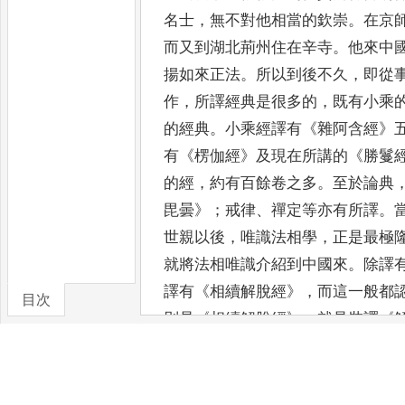
名士
，
無不對他相當的欽崇
。
在京
而
又到湖北荊州住在辛寺
。
他來中
揚如來正法
。
所以到後不久
，
即從
作
，
所譯經典是很多的
，
既有小乘
的經典
。
小乘經
譯有
《
雜阿含經
》
有
《
楞伽經
》
及現在所講的
《
勝鬘
的經
，
約有百餘卷之多
。
至於論典
毘曇
》；
戒律
、
禪定等亦有
所譯
。
世親以後
，
唯識法相學
，
正是最極
就將法
相唯識介紹到中國來
。
除譯
譯有
《
相續解脫經
》，
而這一般都
目次
別是
《
相續解脫經
》，
就是奘譯
《
〈
地波羅密多
〉
及
〈
如來成所作事
還譯有
《
第一義五相略節經
》，
而
密經
》
的勝義了義教
，
包含
〈
勝義