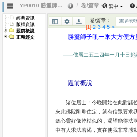
YP0010 勝鬘師子吼一乘大方便方廣經講記
卷/篇章 一
繁中
經典資訊
卷/篇章
：
參考資
版權資訊
[1]
2
3
4
5
>
題前概說
勝鬘師子吼一乘大方便方
正釋經文
——
佛曆二五二四年一月十日起
題前概說
諸位居士
：
今晚開始在此對諸
來此佛院剛剛住定
，
就有信眾要
求
聽心靈好像乾枯似的
，
渴望能得法
中有人求法
若渴
，
實在使我非常感