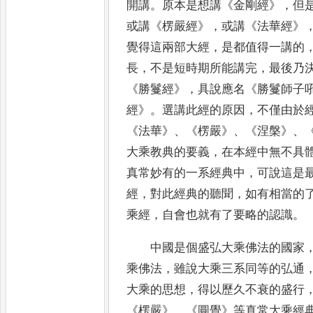
開講
。
原本是想講
《
金剛經
》，
但
或講
《
楞嚴經
》，
或講
《
法華經
》
覺得這兩部大經
，
是都
值得一講的
長
，
不是短時期所能講完
，
最後乃
《
勝
鬘經
》，
具說應名
《
勝鬘師子
經
》。
選講此經的原因
，
不僅由於
《
法華
》、《
楞嚴
》、《
涅槃
》、
大乘教典的要義
，
在
本經中無不具
真常妙有的一系經典中
，
可說這是
經
，
對此經典的聽聞
，
如有相當的
乘經
，
自會也就有了要略的認識
。
中國是個盛弘大乘佛法的國家
乘佛法
，
雖說大乘三系同等的弘
通
大乘的思想
，
得以歷久不衰的盛行
《
楞嚴
》、《
圓覺
》
等真常大乘經