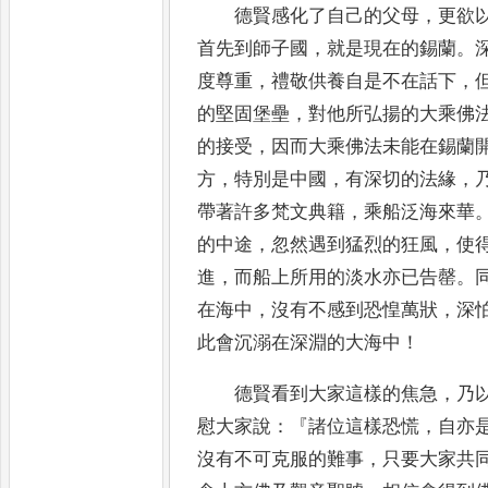
德賢感化了自己的父母
，
更欲
首先到師子國
，
就是現在的錫蘭
。
度尊重
，
禮敬供養自是不在話下
，
的堅固堡壘
，
對他所弘揚的大乘佛
的接受
，
因而大乘佛法未能在錫蘭
方
，
特別是中國
，
有深切的法緣
，
帶著許多梵文典籍
，
乘
船泛海來華
的中途
，
忽然遇到猛烈的狂風
，
使
進
，
而船上所用的淡水亦已告罄
。
在海中
，
沒有不感到恐惶萬狀
，
深
此會沉溺在深淵的大海中
！
德賢看到大家這樣的焦急
，
乃
慰大家說
：『
諸位這樣恐慌
，
自
亦
沒有不可克服的難事
，
只要大家共