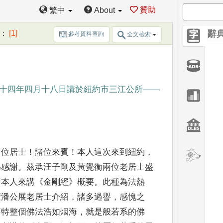
贊助
繁中
About
：
[1]
辭
參考資料查詢
全文檢索
十四年四月十八日講於紐約市三江公所
——
諸位居士
！
諸位來賓
！
本人這次來到紐約
，
為感謝
。
茲承汪子剛及黃覺衡兩位老居士盛
請本人來講
《
金剛經
》
概要
。
此種為法熱
蒙潘公展老居士
介紹
，
諸多過譽
，
感愧之
不特整個佛法浩如烟海
，
就是般
若系的佛