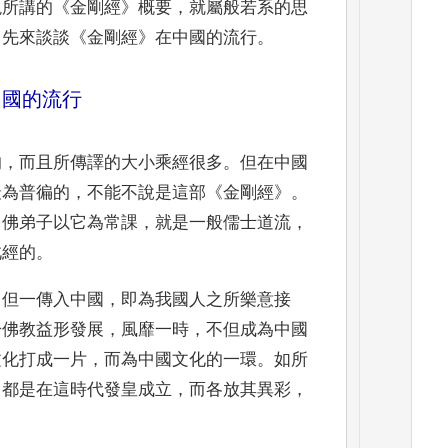
現所講的
《
金剛經
》
概要
，
就屬般若系的思
，
先來談談
《
金剛經
》
在中國的流行
。
中國的流行
的
，
而且所傳譯的大小乘經很多
。
但在中國
最為普徧的
，
不能不說是這部
《
金剛經
》。
多佛弟子以它為常課
，
就是一般儒士道流
，
此經的
。
，
但一傳入中國
，
即為我國人之所樂意接
於佛教益形發展
，
風靡一時
，
不但成為中國
文
化打成一片
，
而為中國文化的一環
。
如所
，
都是在這時代
發皇成立
，
而各放其異彩
，