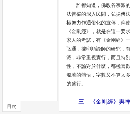
誰都知道
，
佛教各宗派
法普徧的深入
民間
，
弘揚佛
極努力作通俗化的宣傳
，
俾
《
金剛經
》，
就是在這一要
家人的考試
，
有
《
金剛經
》
弘通
，
據印順論師的研究
，
派
，
非常重視實行
，
而且特
性
，
不論對
於什麼
，
都極喜
般若的體悟
，
字數又不算
太
的盛行
。
三
《
金剛經
》
與
目次
太虛大師曾經說過
：「
個啓示
。
不過
這裏所說的禪