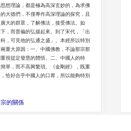
的思想理論
，
都是極為高深玄妙的
，
為求佛
法的大德們
，
不僅專作高深理論的探究
，
且
使廣大的群眾
，
了解佛法
，
接受佛法
。
如
求下
，
而普徧的
弘揚起來
。
到了宋代
，「
出
一科
，
可見他的弘通之盛
」。
本經所以特別
有兩重大原因
：
一
、
中國佛教
，
不論那
宗那
別重視從定發慧的體悟
。
二
、
中國人的特
歡簡單
，
而不高興繁瑣
。《
金剛經
》，
既重
多
，
恰好合乎中國人的口胃
，
所以能夠特別
禪宗的關係
中國佛學特質在禪
」。
這確是非常重要的一
，
不是指狹義的禪宗的禪
，
而是指廣義的