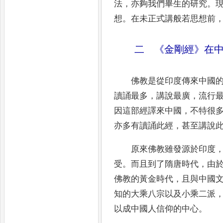
法
，
亦夠我們畢生的研究
。
想
。
在未正式講般若思想前
二
《
金剛經
》
在
佛教是從印度傳來中國
讀誦最多
，
講
說最廣
，
流行
因這部經譯來中國
，
不特很
亦多有讀誦此經
，
甚至講說
原來佛教雖發源於印度
受
。
而且到了隋
唐時代
，
由
佛教的黃金時代
，
且與中國
知的大乘八宗以及小乘二派
以成中國人信仰的中心
。