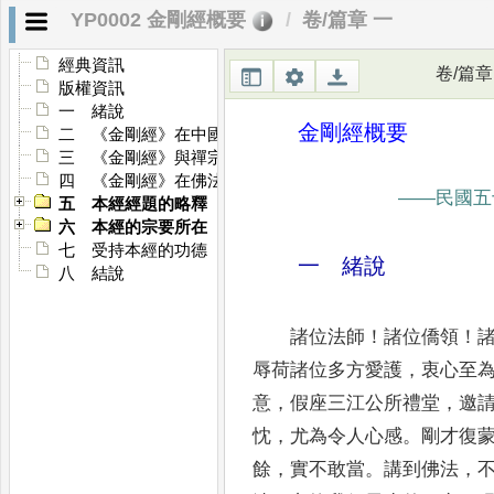
YP0002 金剛經概要
卷/篇章 一
經典資訊
卷/篇章
版權資訊
一 緒說
金剛經概要
二 《金剛經》在中國的流行
三 《金剛經》與禪宗的關係
四 《金剛經》在佛法中的地位
——
民國五
五 本經經題的略釋
六 本經的宗要所在
七 受持本經的功德
一 緒說
八 結說
諸位法師
！
諸位僑領
！
辱荷諸位多方
愛護
，
衷心至
意
，
假座三江公所禮堂
，
邀
忱
，
尤為令人心感
。
剛才復
餘
，
實不敢當
。
講到佛法
，