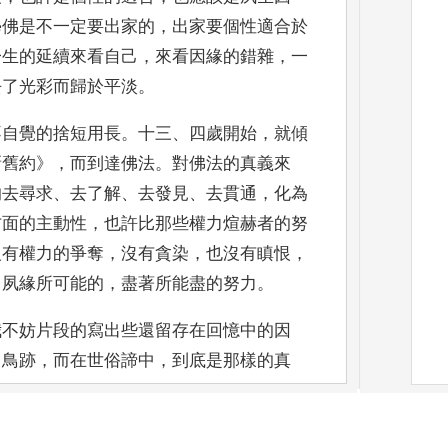
學佛是不一定要出家的
，
出家要個性適合於
一生的延續來看自己
，
來看因緣的錯雜
，
一
去了光彩而歸於平淡
。
不自覺的捨短用長
。
十三
、
四歲開始
，
就傾
新舊約
》
，
而到達佛法
。
對佛法的真義來
的去尋求
、
去了解
、
去發見
、
去貫通
，
化為
方面的
主動性
，
也許比那些權力煊赫者的努
沒有權力的爭奪
，
沒有貪染
，
也沒有瞋恨
，
己夙緣所可能的
，
盡著所
能盡的努力
。
我不妨片段的寫出些還留存在回憶中的因
中鳥
跡
，
而在世俗諦中
，
到底是那樣的真