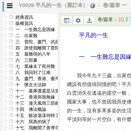
Y0039 平凡的一生（重訂本）
卷/篇章 一
經典資訊
卷/篇章
：
[1]
2
版權資訊
一 一生難忘是因緣
平凡的一生
二 出家難
三 普陀、廈門、武昌
四 誰使我離開了普陀
五 最難得的八年
一 一生難忘是因
六 三部書
七 業緣未了死何難
八 我回到了江南
我今年九十三歲
，
出家
九 廈門、香港、臺灣
總該有些
值得回憶的吧
！
平
十 懷念大法師
十一 墓庫運還是法運亨通
白雲消失在遙遠的
虛空一般
十二 香港與我無緣
國家大事
，
也不曾因我而使
十三 漫天風雨三部曲
十四 佛法概論
的一生
，
沒有多釆多姿的生
十五 餘波蕩漾何時了
平淡到等於一片空白
，
有什
十六 我真的病了
十七 我離開了善導寺