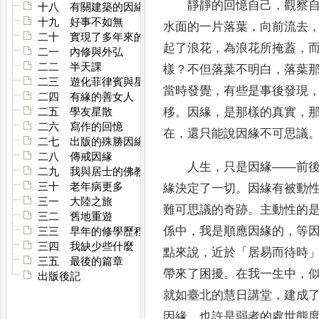
靜靜的回憶自己
，
觀察
十八 有關建築的因緣
十九 好事不如無
水面的一
片落葉
，
向前流去
二十 實現了多年來的願望
起了浪花
，
為浪花
所掩蓋
，
二一 內修與外弘
二二 半天課
樣
？
不但落葉不明白
，
落葉
二三 遊化菲律賓與星馬
當時發覺
，
有些是事後發現
二四 有緣的善女人
移
。
因緣
，
是那樣的真實
，
二五 學友星散
二六 寫作的回憶
在
，
還只能說因緣不可思議
二七 出版的殊勝因緣
二八 傳戒因緣
人生
，
只是因緣
——
前
二九 我與居士的佛教事業
三十 老年病更多
緣決定了
一切
。
因緣有被動
三一 大陸之旅
難可思議的
奇跡
。
主動性的
三二 舊地重遊
係中
，
我是順應因緣的
，
等
三三 早年的修學歷程
三四 我缺少些什麼
點來說
，
近於
「
居易而待時
三五 最後的篇章
帶來了困擾
。
在我一生中
，
出版後記
就如臺北的慧日講堂
，
建成
因緣
，
也許是弱者的處世態