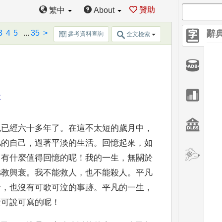
贊助
繁中
About
3
4
5
...
35
>
辭
參考資料查詢
全文檢索
緣
也已經六十多年了
。
在這不太短的歲月中
，
凡的自己
，
過著平淡的生活
。
回憶起來
，
如
，
有什麼值得回憶的呢
！
我的一生
，
無關於
佛教興衰
。
我不能救人
，
也不能殺人
。
平凡
活
，
也沒
有可歌可泣的事
跡
。
平凡的一生
，
麼可說可寫的呢
！