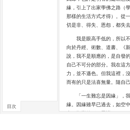
緣
，
引上了出家學佛之路（
那樣
的生活方式才得）
。
從
切是非
、
得失
、
恩怨
，
都失
我是眼高手低的
，
所以
向於丹經
、
術數
、
道書
、
《
說
，
我不是順應的
，
是自
發
自己不可分的部分
。
我在這
力
，
並不遜色
。
但我這裡
，
而有的只是法喜無量
。
隨自
「
一生難忘是因緣
」，
緣
。
因緣雖
早已過去
，
如空
目次
實
，
那樣的不可思議
！