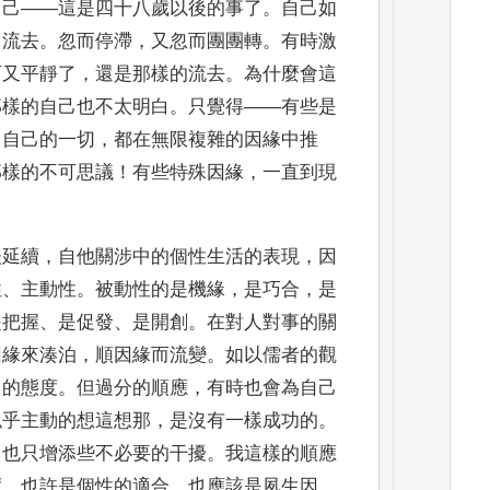
自己
——
這是四十八歲以後的事了
。
自己如
，
流去
。
忽而停滯
，
又忽而團團轉
。
有時激
而又平靜了
，
還是那樣的流去
。
為什麼會這
那樣的自己也不太明白
。
只覺得
——
有些是
，
自己的
一切
，
都在無限複雜的因緣中推
那樣的不可思議
！
有
些特殊因緣
，
一直到現
。
後延續
，
自他關涉中的個性生活的表現
，
因
性
、
主動性
。
被動性的是機緣
，
是巧合
，
是
是把握
、
是促發
、
是開創
。
在對人對事的關
因緣來湊泊
，
順因緣而流變
。
如以儒者的觀
」
的態度
。
但過分的順應
，
有時也會為自己
似乎主動的想這想
那
，
是沒有一樣成功的
。
了也只增添些不必要的干擾
。
我這樣的順應
度
，
也許是個性的適合
，
也應該是夙
生因