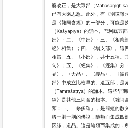
婆改正
，
是大眾部（
Mahāsāṃghika
已有大乘思想
。
此外
，
有
《
別譯雜
是
《
雜阿含經
》
的一部分
，
可能是
（
Kāśyapīya
）的誦本
。
巴利藏五部
部
》
；
二
、
《
中部
》
；
三
、
《
相應
經
》
相當）
；
四
、
《
增支部
》
。
這
相當
。
五
、
《
小部
》
，
共十五種
。
句
》
；
五
、
《
經集
》
，
《
經集
》
分
品
〉
、
〈
大品
〉
、
〈
義品
〉
、
〈
彼
部
》
中成立比較早的
。
這五部
，
是
（
Tāmraśāṭīya
）的誦本
。
這些早期
經
》
是其他三阿含的根本
。
《
雜阿
類
：
一
、「
修多羅
」，
是簡短的散
將一則一則的佛說
，
隨類而集成四
因緣
，
道品
。
這是隨類而集成的
，