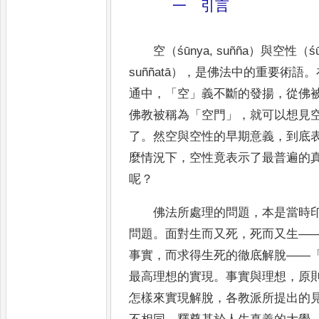
一 引言
空（
śūnya
,
suñña
）與空性（
ś
suññatā
）
，
是佛法中的重要術語
。
通
中
，「
空
」
義不斷的發揚
，
從佛
佛教被稱為
「
空門
」，
就可以想見
了
。
然空與空性的早期意義
，
到底
麼情況下
，
空性竟表示了最普遍的
呢
？
佛法所處理的問題
，
本是當時
問題
。
面對生而又死
，
死而又生
—
事實
，
而求得生死的徹底解脫
——
最高理想的實現
。
事實與理想
，
原
怎樣來實現解脫
，
各教派所提出的