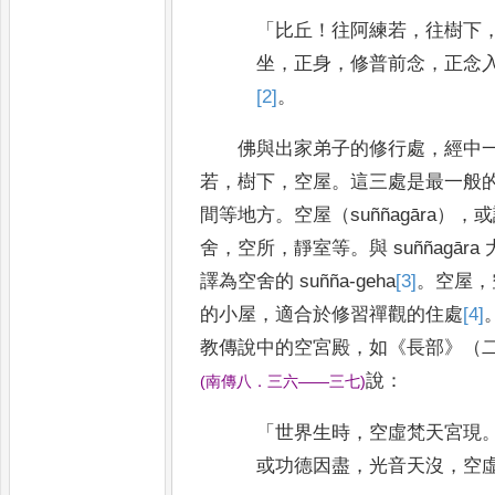
「
比丘
！
往阿練若
，
往樹下
坐
，
正身
，
修普前念
，
正念
[2]
。
佛與出家弟子的修行處
，
經中
若
，
樹下
，
空屋
。
這三處是最一般
間等地方
。
空屋（
suññagāra
）
，
或
舍
，
空所
，
靜室等
。
與
suññagāra
譯為空舍的
suñña-geha
[3]
。
空屋
，
的小屋
，
適合於修習禪
觀的住處
[4]
教傳說中的空宮殿
，
如
《
長部
》
（
說
：
(
南傳八
．
三六
——
三七
)
「
世界生時
，
空虛梵天宮現
或功德因盡
，
光音天沒
，
空