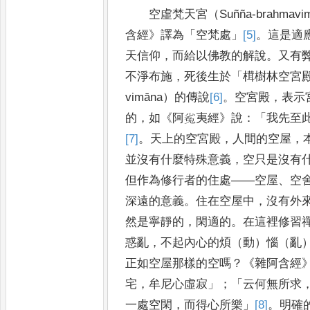
空虛梵天宮（
Suñña-brahmavi
含經
》
譯為
「
空梵處
」
[5]
。
這是適
天信仰
，
而給以佛教的解說
。
又有
不淨布施
，
死後生於
「
榵樹林空
宮
vimāna
）的傳說
[6]
。
空宮殿
，
表示
的
，
如
《
阿㝹夷經
》
說
：
「
我先至
[7]
。
天上的空宮殿
，
人間的空屋
，
並沒有什麼特殊意
義
，
空只是沒有
但作為修行者的住處
——
空屋
、
空
深遠的意
義
。
住在空屋中
，
沒有外
然是寧靜的
，
閑適的
。
在這
裡
修習
惑亂
，
不起內心的煩（動）惱（亂
正如空屋那樣的空嗎
？
《
雜阿含經
宅
，
牟尼心虛寂
」
；
「
云何無所求
一處空閑
，
而得心所樂
」
[8]
。
明
確