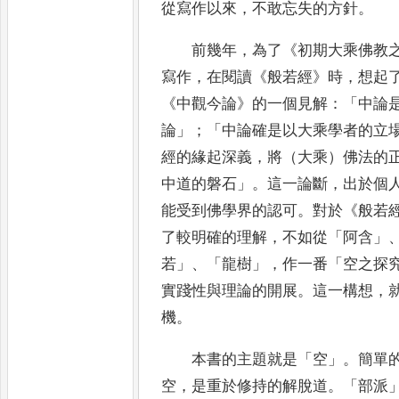
從寫作以來
，
不
敢忘失的方針
。
前幾年
，
為了
《
初期大乘佛教
寫作
，
在閱讀
《
般若經
》
時
，
想起
《
中觀今論
》
的一個見解
：
「
中論
論
」
；
「
中論確是以大乘學者的立
經的緣起深義
，
將（大乘）佛法的
中道的磐石
」
。
這一論斷
，
出於
個
能受到佛學界的認可
。
對於
《
般若
了較明確的理解
，
不如
從
「
阿含
」
若
」、「
龍樹
」，
作一番
「
空之探
實踐性與理論
的開展
。
這一構想
，
機
。
本書的主題就是
「
空
」。
簡單
空
，
是重於修持的解脫道
。「
部派