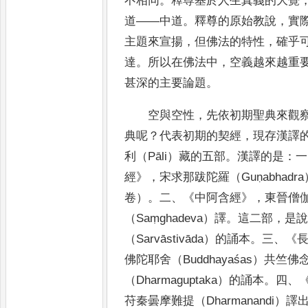
不相同
。
釋尊基於人生真
義的大覺
道
——
中道
。
釋尊的原始教說
，
實
主題來宣揚
，
但
佛法的特性
，
確乎
達
。
所以在佛法中
，
空義越來越重
甚深的主
要論題
。
空與空性
，
先依初期聖典來觀
典呢
？
代表初期的契經
，
現存漢譯
利（
Pāli
）藏的五部
。
漢譯的是
：
一
經
》
，
宋求那跋陀羅（
Guṇabhadra
卷）
。
二
、
《
中阿含經
》
，
東晉僧
（
Saṃghadeva
）譯
。
這二部
，
是
（
Sarvāstivāda
）的誦本
。
三
、
《
佛陀耶舍（
Buddhayaśas
）共竺佛
（
Dharmaguptaka
）的誦本
。
四
、
苻秦曇摩難提（
Dharmanandi
）
譯