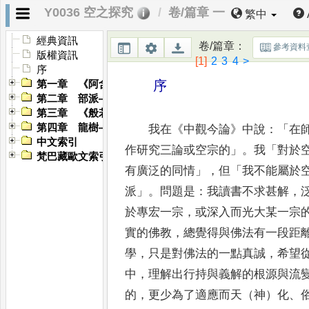
Y0036 空之探究
卷/篇章 一
繁中
經典資訊
卷/篇章
：
參考資料
版權資訊
[1]
2
3
4
>
序
序
第一章 《阿含》——空與解脫道
第二章 部派——空義之開展
第三章 《般若經》——甚深之一切法空
第四章 龍樹——中道緣起與假名空性之統一
我在
《
中觀今論
》
中說
：
「
在
中文索引
作研究三論或空宗的
」
。
我
「
對於
梵巴藏歐文索引
有廣泛的同情
」
，
但
「
我不能屬於
派
」
。
問題是
：
我讀書不求甚解
，
於專宏一宗
，
或深入而光大某一宗
實的佛教
，
總覺得與佛法有一
段距
學
，
只是對佛法的一點真誠
，
希望
中
，
理解出行持與義解
的根源與流
的
，
更少為了適應而天（神）化
、