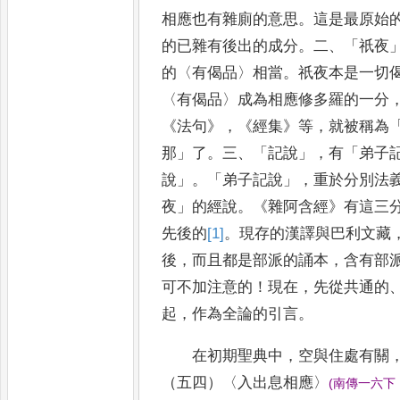
相應也有雜廁的意思
。
這是最原始
的已雜有後出的成分
。
二
、
「
祇夜
的
〈
有偈品
〉
相當
。
祇夜本是一切
〈
有偈品
〉
成為相
應修多羅的一分
《
法句
》
，
《
經集
》
等
，
就被稱為
那
」
了
。
三
、「
記說
」，
有
「
弟子
說
」。「
弟子記說
」，
重於分別法
夜
」
的經說
。
《
雜阿含經
》
有這三
先後的
[1]
。
現存的漢譯與巴利文藏
後
，
而且都是部派的誦本
，
含有部
可不加注意的
！
現在
，
先從共通的
起
，
作為全論的引言
。
在初期聖典中
，
空與住處有關
（五四）
〈
入出息相應
〉
(
南傳一六下