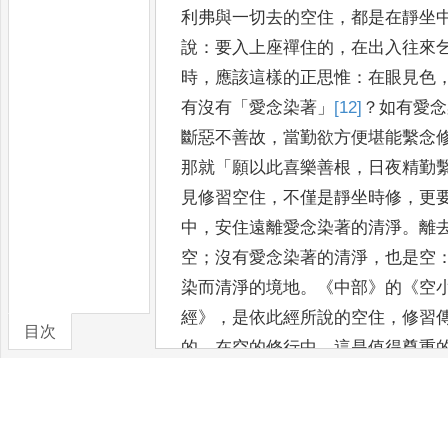
利弗與
一切去的空住
，
都是在靜坐
說
：
要入上座禪住的
，
在出入往來
時
，
應該這樣的正思惟
：
在眼見色
有沒有
「
愛念染著
」
[12]
？
如有愛念
斷惡不善故
，
當勤欲方便堪能繫念
那就
「
願以此喜樂善根
，
日夜精
勤
見修習空住
，
不僅是靜坐時修
，
更
中
，
安住遠離愛念染著
的清淨
。
離
空
；
沒有愛念染著的清淨
，
也是空
染而清淨的境地
。
《
中部
》
的
《
空
經
》
，
是依此經所說的空住
，
修習
目次
的
。
在空
的修行中
，
這是值得尊重
〈
義品
〉
的答摩犍提（
Māgand
到了
「
空諸欲
」
[13]
。
空諸欲是什麼