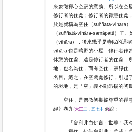
來象徵禪心空寂的意義
。
所以在空
修行者的住處
；
修行
者的禪慧住處
於是就稱為空住（
suññatā-vihāra
）
（
suññatā-vihāra-samāpatti
）
了
。
（
vihāra
）
，
後來幾乎是寺院的通
vihāra
也是曠野的
小屋
，
修行者作
休憩的住處
。
這是修行者的住處
，
地
，
也名
為住
，
而有空住
，
寂靜住
名目
。
總之
，
在空閑處修行
，
引起
的境地
，
是
「
空
」
義不斷
昂
揚的初
空住
，
是佛教初期被尊重的禪
經
》
卷九
說
：
(
大正
二
．
五七中
)
「
舍利弗白佛言
：
世尊
！
我
禪住
。
佛告舍利弗
：
善哉
！