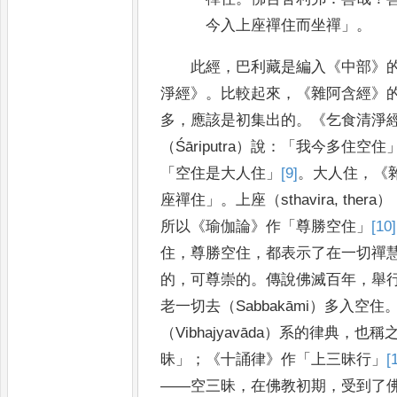
今入上座禪住而坐禪
」。
此經
，
巴利藏是編入
《
中部
》
淨經
》
。
比較起來
，
《
雜阿含經
》
多
，
應該是初集出的
。
《
乞食清淨
（
Śāriputra
）說
：
「
我今多住空住
「
空住是大人住
」
[9]
。
大人住
，
《
座禪住
」。
上座（
sthavira
,
thera
）
所以
《
瑜伽論
》
作
「
尊勝空住
」
[10]
住
，
尊勝空住
，
都表
示了在一切禪
的
，
可尊崇的
。
傳說佛滅百年
，
舉
老一切去
（
Sabbakāmi
）多入空住
（
Vibhajyavāda
）系的律典
，
也稱
昧
」；
《
十誦
律
》
作
「
上三昧行
」
[
——
空三昧
，
在佛教初期
，
受到了