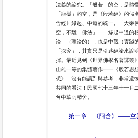
法義的論究
。「
般若
」
的空
，
是體
「
龍樹
」
的空
，
是
《
般若經
》
的假
含經
》
緣起
、
中道的統一
。「
大乘
空
，
不離
「
佛法
」——
緣起
中道的
論
」
（理論的）
，
也是中觀（實踐
「
探究
」，
其實只是
引述經論來說
揮
。
最近見到
《
世界佛學名著譯叢
山雄一等的
集體著作
——
《
般若思
想
》
，
沒有能讀到與參考
，
非常遺
共同
的看法
！
民國七十三年十一月
台中華雨精舍
。
第一章
《
阿含
》
——
空