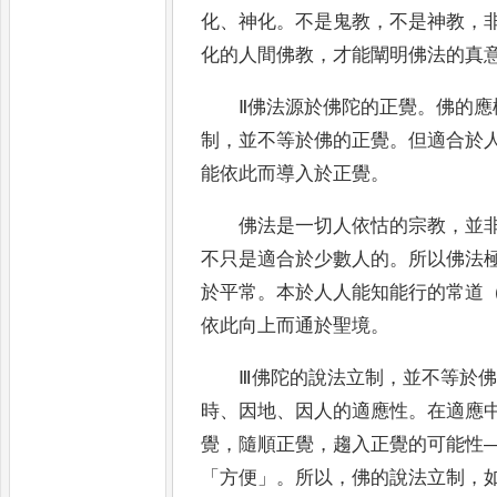
化
、
神化
。
不是鬼教
，
不是神教
，
化的人間佛教
，
才能闡明佛法的真
Ⅱ佛法源於佛陀的正覺
。
佛的應
制
，
並不等於佛的正覺
。
但適合於
能依此而導入於正覺
。
佛法是一切人依怙的宗教
，
並
不只是適合於少數人的
。
所以佛法
於平常
。
本於人人能知能行的常道
依此向上而通於聖境
。
Ⅲ佛陀的說法立制
，
並不等於
時
、
因地
、
因人的適應性
。
在適應
覺
，
隨順正覺
，
趨入正覺的可能性
「
方便
」。
所以
，
佛的說法立制
，