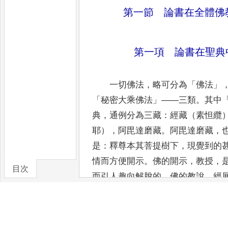
第一節 論書在全體佛
第一項 論書在聖典
一切佛法
，
略可分為
「
佛法
」
「
秘密大乘佛法
」——
三類
。
其中
典
，
通例分為三藏
：
經藏（素怛纜
耶）
，
阿毘達磨藏
。
阿毘達磨藏
，
是
：
釋尊本其菩提樹下
，
現覺到的
情而方便開示
。
佛的開示
，
教授
，
目次
而引人趣向解脫的
。
佛的教說
，
經
成的
，
稱為（契）
經
。
律藏是
：
佛
僧伽
。
為了保持內部的健全
，
能適
的尊重
，
所以制立與法相應的學處