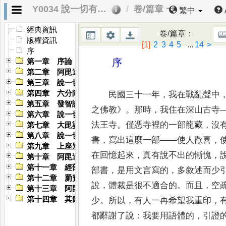
Y0034 說一切有部為主的論書與論師之研究
卷/篇章 一
繁中
經典資訊
卷/篇章
：
版權資訊
[1]
2
3
4
5
...
14
>
序
序
第一章 序論
第二章 阿毘達磨的起源與成立
第三章 說一切有部及其論書
第四章 六分阿毘達磨論
民國三十一年
，
我在戰亂聲中
第五章 發智論與大毘婆沙論
之佛教
》
。
那時
，
我住在深山古寺
第六章 說一切有部的四大論師
法王寺
。
僅憑寺
裡
的一部龍藏
，
沒
第七章 大毘婆沙論的諸大論師
第八章 說一切有部的譬喻師
書
，
寫出這麼一部
——
使人歡喜
，
第九章 上座別系分別論者
在回憶起來
，
真有說不出的慚愧
，
第十章 阿毘達磨論的新猷
第十一章 經部譬喻師的流行
部書
，
是用文言寫的
，
多
敘述而少
第十二章 罽賓瑜伽師的發展
說
，
體裁是很不適合的
。
而且
，
空
第十三章 阿毘達磨論義的大論辯
第十四章 其餘論書略述
少
。
所以
，
有人一
再希望我重印
，
都辭謝了說
：
我要用語體的
，
引證