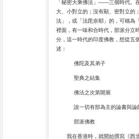
「
秘密大乘佛法
」——
三個時代
。
大
、
小對立的
；
沒有顯
、
密對立的
法
」，
或
「
法毘奈耶
」
的
，
可稱為
裡
面
，
有一味和合時代
，
部派分立
分
，
這一時代的印度佛教
，
想從五
述
：
佛陀及其弟子
聖典之結集
佛法之次第開展
說一切有部為主的論書與論
部派佛教
我在香港時
，
就開始撰寫
《
西