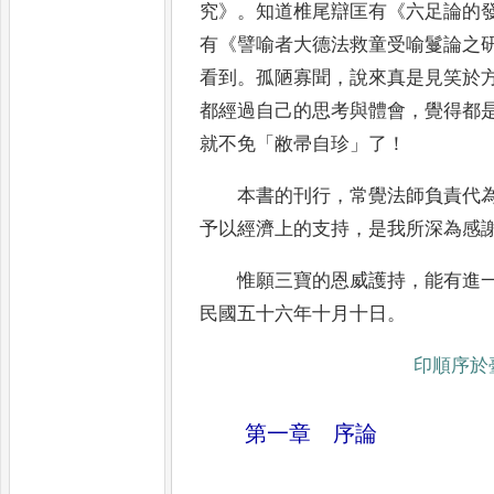
究
》
。
知道椎尾辯匡有
《
六足論
的
有
《
譬喻者大德法救童受喻鬘論之
看到
。
孤陋寡聞
，
說來
真是見笑於
都經過自己的思考與體會
，
覺得都
就不免
「
敝帚
自珍
」
了
！
本書的刊行
，
常覺法師負責代
予以經濟上的支持
，
是我所深為感
惟願
三寶的恩威護持
，
能有進
民國五十六年十月十日
。
印順序於
第一章 序論