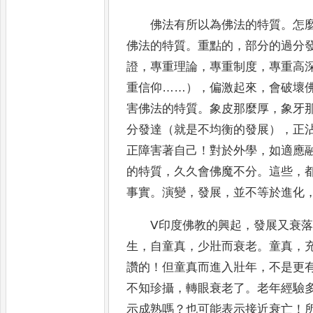
佛法有所以為佛法的特質
。
怎
佛法的特質
。
重點的
，
部分的過分
證
，
專重理論
，
專重制度
，
專重高
重信仰
……
）
，
偏激起來
，
會破壞
害佛法的特質
。
象皮那麼厚
，
象牙
分發達（就是不均衡的發
展）
，
正
正障害著自己
！
對於外學
，
如適應
的特質
，
久久會
佛魔不分
。
這些
，
事實
。
演變
，
發展
，
並不等於進化
Ⅴ印度佛教的興起
，
發展又衰
生
，
自童真
，
少壯而衰老
。
童真
，
讚的
！
但童真而進入壯年
，
不是更
不知珍攝
，
轉眼衰老了
。
老年經驗
示成熟嗎
？
也可能表示接近衰亡
！