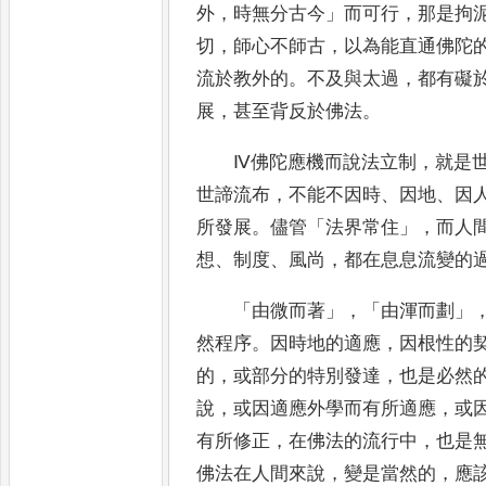
外
，
時無分古今
」
而可行
，
那是拘
切
，
師心不師古
，
以為能直通
佛陀
流於教外的
。
不及與太過
，
都有礙
展
，
甚至背反於佛法
。
Ⅳ佛陀應機而說法立制
，
就是
世諦流布
，
不能不因時
、
因地
、
因
所發展
。
儘管
「
法界常住
」，
而人
想
、
制度
、
風尚
，
都在息息流變的
「
由微而著
」，「
由渾而劃
」
然程序
。
因時地的適應
，
因根性的
的
，
或部分的特別發達
，
也是必然
說
，
或因適應外學而有所適應
，
或
有所修正
，
在佛法的流行中
，
也是
佛法在人間來說
，
變是當然
的
，
應