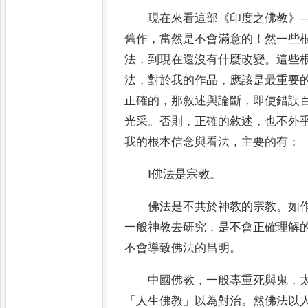
現在來看這部
《
印度之佛教
》
舊作
，
當然是不會滿意的
！
然一些
法
，
到現在還沒有什麼改變
。
這些
法
，
對於我的作品
，
應該是最重要
正確的
，
那敘述與論斷
，
即使錯誤
光采
。
否則
，
正確的敘述
，
也
不外
我的根本信念與看法
，
主要的有
：
Ⅰ佛法是宗教
。
佛法是不共於神教的宗教
。
如
一般神教去研究
，
是不會正確理解
不會導致佛法的昌明
。
中國佛教
，
一般專重死與鬼
，
「
人生佛教
」
以為對治
。
然佛法以