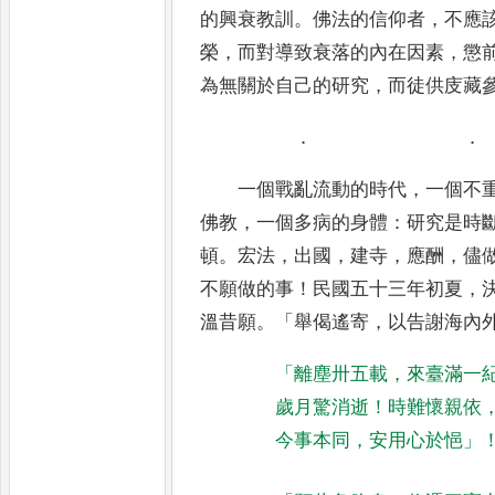
的興衰教訓
。
佛法的信仰者
，
不應
榮
，
而對導致衰落的內在因素
，
懲
為無關於自己的研究
，
而徒供庋藏
．
．
一個戰亂流動的時代
，
一個不
佛教
，
一個多病的身體
：
研究是時
頓
。
宏法
，
出國
，
建寺
，
應酬
，
儘
不願做的事
！
民國五十三年初夏
，
溫昔願
。
「
舉偈遙寄
，
以告謝海內
「
離塵卅五載
，
來臺滿一
歲月驚消逝
！
時難懷親依
今
事本同
，
安用心於悒
」