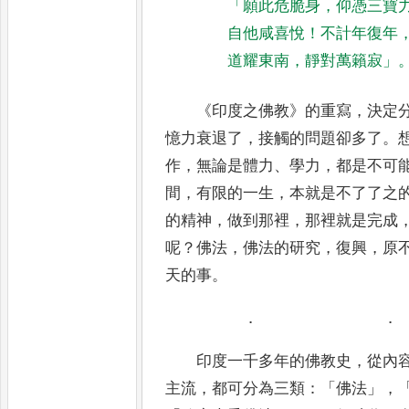
「
願此危脆身
，
仰憑三寶
自他咸喜悅
！
不計年復年
道
耀東南
，
靜對萬籟寂
」
《
印度之佛教
》
的重寫
，
決定
憶力衰退了
，
接觸的問題卻多了
。
作
，
無論是體力
、
學力
，
都是不可
間
，
有限的一生
，
本就是不了了之
的精神
，
做到那
裡
，
那
裡
就是完成
呢
？
佛法
，
佛法的研究
，
復
興
，
原
天的事
。
．
．
印度一千多年的佛教史
，
從內
主流
，
都可分為三類
：「
佛法
」，