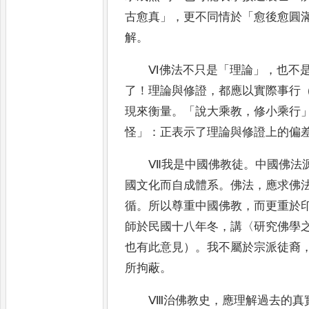
古愈真
」
，
更不同情於
「
愈
後愈圓
解
。
Ⅵ佛法不只是
「
理論
」，
也不
了
！
理論與修證
，
都應以實際事行
現來衡量
。
「
說大乘教
，
修小乘行
怪
」
：
正表示了理論與修證上的偏
Ⅶ我是中國佛教徒
。
中國佛法
國文化而自成體系
。
佛法
，
應求佛
循
。
所以尊重中國佛教
，
而更重於
師於民國十八年冬
，
講
〈
研究佛學
也有此意見）
。
我不屬於宗派徒裔
所拘蔽
。
Ⅷ治佛教史
，
應理解過去的真