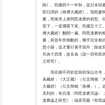
師
》
。
民國四十一年秋
，
從日本回
部日譯的
《
南傳大藏經
》
。
我想參
書
，
而推求上座阿毘達磨的初型
。
形下
，
一直擱置下來
。
民國五十三
傳大藏經
》
翻閱一遍
。
阿毘
達磨的
書
，
與昔年所推斷的
，
幾乎完全相
恩小築
，
這才重行
著手寫作
；
除改
共為十四章
，
改名為
《
說一切有部
之研究
》
。
現在雖不同於從前的深山古寺
為藏經
：
《
大正藏
》
（引文簡稱
「
大藏經
》
（引文簡稱
「
南傳
」
）
。
見到的
，
有呂澂
〈
阿毘達磨
汎
論
〉
達磨論之研究
》
；
福原亮嚴
《
有部