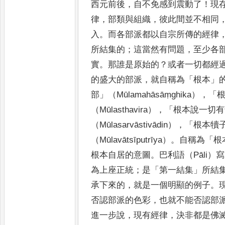
西元前後
，
自不免感到震動了
！
現
律
，
部類與組織
，
彼此間並不相同
入
。
而各部派都以自宗
所傳的經律
所結集的
；
這當然有問題
，
至少各
實
。
那誰是原
始的
？
或者一切都經
的盛大的部派
，
就自稱為
「
根本
」
部
」
（
Mūlamahāsāṃghika
）
，「
（
Mūlasthavira
）
，「
根本說一切有
（
Mūlasarvāstivādin
）
，「
根本犢
（
Mūlavātsīputrīya
）
。
自稱為
「
根
根本自居的意圖
。
巴利語（
Pāli
）寫
為上座正統
；
是
「
第一結集
」
所結
承下來的
，
就是一個明顯的例子
。
否認部派的色彩
，
也就不能否
認部
進一步說
，
現有經律
，
決非都是佛