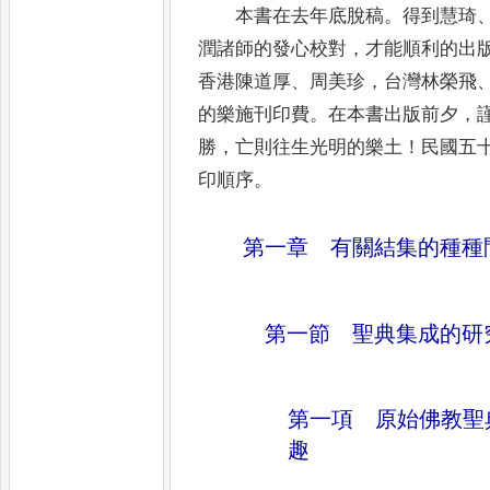
本書在去年底脫稿
。
得到慧琦
潤諸師的發心校對
，
才能順利的出
香港陳道厚
、
周美珍
，
台灣林榮飛
的樂施刊印費
。
在本書出版前夕
，
勝
，
亡則往生光明的樂土
！
民國五
印順序
。
第一章 有關結集的種種
第一節 聖典集成的研
第一項 原始佛教聖
趣