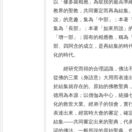
以
「
修多羅相應
」
為取捨的最高準
教界的聖教
，
共同審定而再為
結集
說
」
的意趣
，
集為
「
中部
」；
本著
集為
「
長部
」；
本著
「
如來所說
」
「
增一部
」；
固有的相應教
，
稱為
部
、
四阿含的成立
，
是再結集的時
化的時代
。
經研究而得的合理認識
，
佛法
從佛的三業（身語意）大用而表達
於結集就存在的
。
原始的佛教聖典
德用為本源
；
以僧伽為中心
，
統攝
化的救世大業
。
經弟子的領會
，
實
表達出來
，
經當時大會的
審定
，
確
結集
——
共同審定出來的聖典
，
代
認的佛法
。
一般
所說的原始聖典
，