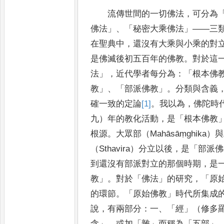
流傳世間的一切佛法
，
可分為
佛法
」、「
秘密大乘佛法
」——
三
在聖典中
，
還沒有大乘與小乘的對
是佛滅後初五百年的佛教
。
對於這
法
」，
近代學者每分為
：「
根本佛
教
」、「
部派佛教
」。
分類與含
義
確一致的定論
[1]
。
我以為
，
佛陀時
九）年的教化活動
，
是
「
根本佛教
根源
。
大眾部（
Mahāsāṃghika
）與
（
Sthavira
）分立
以後
，
是
「
部派佛
到還沒有部派對立的那個時期
，
是
教
」。
對於
「
佛法
」
的研究
，「
原
的環節
。「
原始佛教
」
時代所集成
說
，
有兩部分
：
一
、「
經
」
（修多
含
」，
或加
「
雜
」
而稱為
「
五部
」