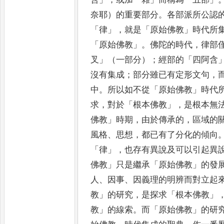
奈耶）的重要部分
。
各部派所公認
「
律
」，
就是
「
原始佛教
」
時代所
「
原始佛教
」。
佛陀的時代
，
律部
叉
」
（一部分）
；
經部的
「
四阿含
沒有集成
；
部分雖已有定形文句
，
中
。
所以如不從
「
原始佛教
」
時代
求
，
對於
「
根本佛教
」，
是根本無
佛教
」
時期
，
由於傳承的
，
區域的
風格
、
思想
，
都已有了分化的傾向
「
律
」，
也存有異
說及可以引起異
佛教
」
只是繼承
「
原始佛教
」
的發
人
、
因事
、
因義理的明辨而對立起
教
」
的研究
，
是探求
「
根本佛教
」
教
」
的線索
。
而
「
原始佛教
」
的研