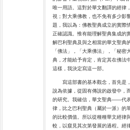
唯一用語
。
這對
於華文翻譯的經律
視
；
對大乘佛教
，
也不免有多少影
題
，
我以為
：
佛教聖典成立的實際
正確認識
。
惟有能理解聖典集成的
解
巴利聖典及與之相當的華文聖典
「
佛法
」，「
大乘佛法
」，「
秘密
典
，
才能給予肯定
，
肯定其在佛法
這樣
，
我決定寫這一部
。
寫這部書的基本觀念
，
首先是
說為依據
，
從固有傳說的
啟
發中
，
的研究
。
我確信
，
華文聖典
——
代
律
，
比之巴利聖典（屬於一派）的
的比較價值
。
所以從種種華文經律
較
，
以窺見其次第發展的過程
。
經