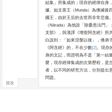
結集
」
所集成的
；
現
存的經律自身
據
。
如文荼王（
Muṇḍa
）為佛滅後
國王
，
由於
王后的去世而非常悲傷
（
Nārada
）為他說
「
除憂患法門
」
支部
》
，
與漢譯
《
增壹阿含經
》
所
白說到
：
「
如來涅槃以後
」
，
佛弟
《
阿含經
》
的
，
不在少數
[2]
。
現存
身的文記
，
而證明為不是
「
第一結
麼
，
現存經律集成的次第歷程
，
是
者
，
以不同的研究方法
，
分別提出
問題
。
目次
近代學者的研究
，
由西方學者
了進一步的論究
。
在原始佛教聖典
上
，
有著豐碩的成果
。
西方學者接
以巴利語聖典為研究對象
，
從巴利