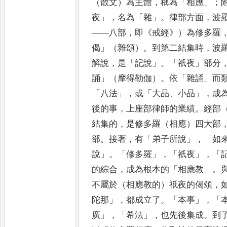
（散文）為主體
，
稱為
「
相應
」；
夜
」，
名為
「
雜
」。
律部方面
，
波
——
八部
，
即
《
戒經
》
）為修多羅
偈
」
（雜頌）
。
到第二結集時
，
波
解說
，
是
「
記說
」。「
祇夜
」
部分
誦
」
（摩得勒伽）
。
依
「
雜誦
」
而
「
八法
」，
或
「
大品
、
小品
」，
成
後的事
，
上座部
律師的業績
。
經部
結集的
，
是修多羅（相應）四大部
部
。
接著
，
有
「
弟子所說
」，「
如
說
」。「
修多羅
」，「
祇夜
」，「
的綜合
，
成為根本的
「
相應教
」。
不屬於（相應教的）祇夜的偈頌
，
陀那
」，
都成立了
。「
本事
」，「
廣
」，「
希法
」，
也先後集成
。
到