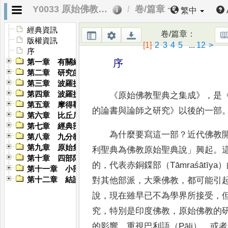
Y0033 原始佛教聖典之集成
卷/篇章 一
繁中
經典資訊
卷/篇章
：
版權資訊
[1]
2
3
4
5
...
12
>
序
序
第一章 有關結集的種種問題
第二章 研究的資料與參考書
第三章 波羅提木叉經
第四章 波羅提木叉分別
《
原始佛教聖典之集成
》
，
是
第五章 摩得勒伽與犍度
的論書與論師之研究
》
以後的一部
第六章 比丘尼、附隨、毘尼藏之組織
第七章 經典部類概論
為什麼要寫這一部
？
近代佛教
第八章 九分教與十二分教
第九章 原始集成之相應教
利聖典為佛教原始聖典說
」
興起
。
第十章 四部阿含
的
，
代表赤銅鍱部（
Tāmraśātīya
）
第十一章 小部與雜藏
第十二章 結論
對其他部派
，
大乘佛教
，
都可能
引
說
，
現在雖早已不為學界所接受
，
究
，
特別是印度佛教
，
原
始佛教的
的影響
，
重視巴利語（
Pāli
）
，
或者