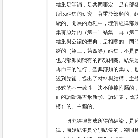
結集是等誦
，
是共同審定
，
是有部
所以結集的研究
，
著
重於部類的
、
續的
、
開展的過程中
，
理解經律部
集有原始的
（第一）結集
，
再（第
結集與公認的聖典
，
是相關的
、
同
斷
的（第三
，
第四等）結集
，
不是
也與部派間獨有的部類相關
。
結集
再而三的進行
，
聖典部類的集成
，
說到先後
，
提出了材料與結構
，
主
形式的不一致性
。
決不能據附屬的
面的論斷為古形新形
。
論結
集
，
應
構）的
、
主體的
。
研究經律集成所得的結論
，
是
律
，
原始結集是分別結集的
，
卻同