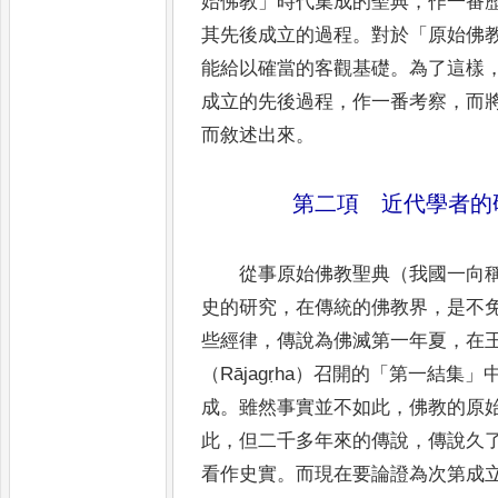
始佛教
」
時代集成的聖典
，
作一番
其先後成立的過程
。
對於
「
原始佛
能給以確當的客觀基礎
。
為了這樣
成立的先後過程
，
作一番考察
，
而
而敘述出來
。
第二項 近代學者的
從事原始佛教聖典（我國一向
史的研究
，
在傳統的佛教界
，
是不
些經律
，
傳說為佛滅第一年夏
，
在
（
Rājagṛha
）召開的
「
第一結集
」
成
。
雖然事實並不如此
，
佛教的原
此
，
但二千多年來的傳說
，
傳說久
看作史實
。
而現在要論證為次第成