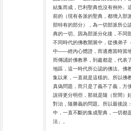
結集而成
，
巴利聖典也沒有例外
。
前的（
現有各派的聖典
，
都增入部
部特有的部分）
，
為一切部派所公
典的一切
。
因為部派分化後
，
不同
不同時代的佛教開展中
，
從佛弟子
中
——
經內心體證
，
而適應當時當
而傳誦於佛教界
，
到處都是
，
代
表
地區
，
這一時代所公認的佛法
。
佛
集以來
，
一直就是這樣
的
。
所以佛
真偽問題
，
而只是了義不了義
，
方
說得更分明些
，
那就是隨（世間）
對治
，
隨勝義的問題
。
所以最後說
中
，
一
直不斷的集成聖典
，
一切都
法
」
。