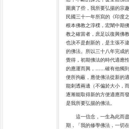
圍廣了些
，
我所要弘揚的宗
民國三十一年所寫的
《
印度
根本
佛
教之淳樸
，
宏闡中期
教之確當者
，
庶
足以復興佛
也決不是創新的
，
是主張
不
的佛法
。
所以三十八年完成
覺得
，
初期佛法的時代適應
的應運而興
，……
確有他獨
便所拘蔽
，
應使佛法從新的
能刺透兩邊（不偏於大小
，
逐
漸能取得新的方便適應而
是我所要
弘揚
的佛法
。
這一信念
，
一生為此而
期
，
「
我的
修學佛法
，
一切