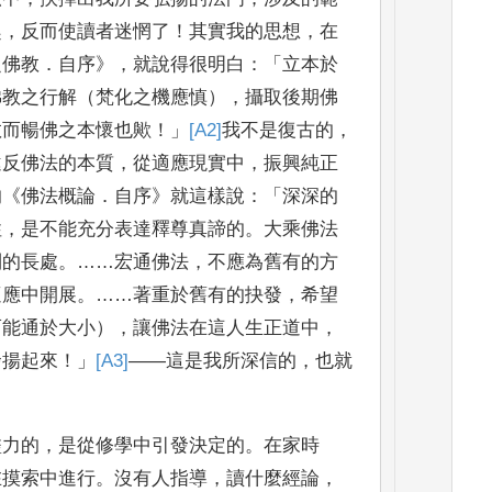
趣
，
反而使讀者迷惘了
！
其實我的思想
，
在
之佛教
．
自序
》，
就說得很明白
：
「
立本於
佛教之行解（梵化之機應慎）
，
攝取後期佛
教而暢佛之本懷也歟
！」
[A2]
我不是復古的
，
違反佛法的本質
，
從適應現實中
，
振興純正
的
《
佛
法
概論
．
自序
》
就這樣說
：
「
深深的
性
，
是不能充
分表
達釋尊真諦的
。
大乘佛法
到的長處
。……
宏通佛
法
，
不應為舊有的方
適應中開展
。……
著重於舊有的
抉發
，
希望
而能通於大小）
，
讓佛法在這人生正道中
，
發揚起來
！」
[A3]
——
這是我所深信的
，
也就
盡力的
，
是從修學中引發決定的
。
在家時
在摸索中進行
。
沒有人指導
，
讀什麼經論
，