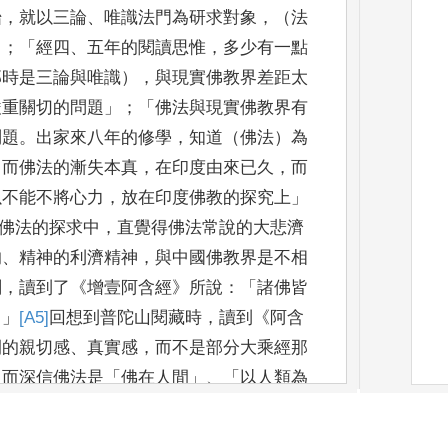
始
，
就以三論
、
唯識法門為研求對象
，
（法
」
；
「
經四
、
五年的閱讀思惟
，
多少有一點
那時是三論
與唯識）
，
與現實佛教界差距太
嚴重關切的問題
」
；
「
佛法與現實佛教界有
問題
。
出家來八年的修學
，
知
道（佛法）為
，
而佛法的漸失本真
，
在印度由來已久
，
而
以不能不將心力
，
放在印度佛教的探究上
」
佛法的探求中
，
直覺得佛法常說的大悲濟
的
、
精神的利濟精神
，
與中國佛教界是不相
刻
，
讀到了
《
增壹阿含經
》
所說
：
「
諸佛皆
。」
[A5]
回想
到普陀山閱藏時
，
讀到
《
阿含
間的親切感
、
真實
感
，
而不是部分大乘經那
，
而深信佛法是
「
佛在人間
」、
「
以人類為
求印度佛法的立場與目標
，
如
《
印度
之佛
教於長期之發展中
，
必有以流變而失真者
。