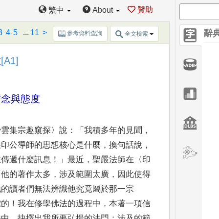
贊助
繁中
About
3
4
5
...
11
>
辭
參考資料查詢
全文檢索
教
[A1]
信念與態度
妙雲集宗趣窺探
〉
說
：
「
我積多年的見聞
，
住印公導師的思想核心是什麼
，
換句話說
，
在傳遞什麼訊息
！」
最近
，
聖嚴法師在
〈
印
「
他的著作太多
，
涉及範圍太廣
，
因此使得
他的讀者
們無法辨識他究竟屬於那一宗
確的
！
我在修學佛法的
過程中
，
本著一項信
法中
，
抉擇出我所要弘揚的法門
；
涉及的範