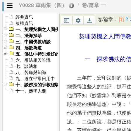
Y0028 華雨集（四）
卷/篇章 一
經典資訊
卷/篇章
：
[1]
2
版權資訊
一、契理契機之人間佛教
契理契機之人間佛
二、法海探珍
三、中國佛教瑣談
四、淫欲為道
五、佛法中特別愛好的數目
一 探求佛法的
六、辨法相與唯識
七、談法相
八、苦痛與知識
三年前
，
宏印法師的
〈
九、道在平常日用中
十、談佛法的宗教經驗
總覺得這
些人的批評
，
抓不
十一、佛學大要
他們不知
《
妙雲集
》
到底是
順長老的佛學思想
〉
中說
：
他的弟子們無以為繼
，
也使
派
。」
二位所說
，
都是很正
念
，
不斷的探究
，
從全體佛