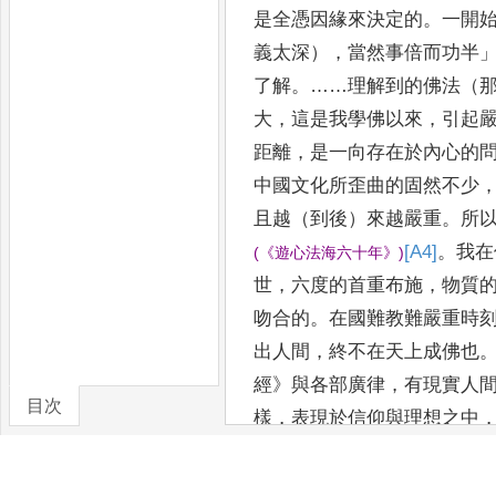
是全憑因緣來決定的
。
一開
義太深）
，
當然事倍而功半
了解
。……
理解到的佛法（
大
，
這是我學佛以來
，
引起
距離
，
是一向存在於內心的
中國文化所歪曲的固然不少
且越（到後）來越嚴重
。
所
[A4]
。
我在
(
《
遊
心法海六十年
》
)
世
，
六度的首重布
施
，
物質
吻合的
。
在國難教難嚴重時
出人間
，
終不在天上成佛也
經
》
與各部廣
律
，
有現實人
目次
樣
，
表現於信仰與理想之中
本
」
的佛法
。
也就決定了探
教
．
自序
》
所說
：
「
深信佛