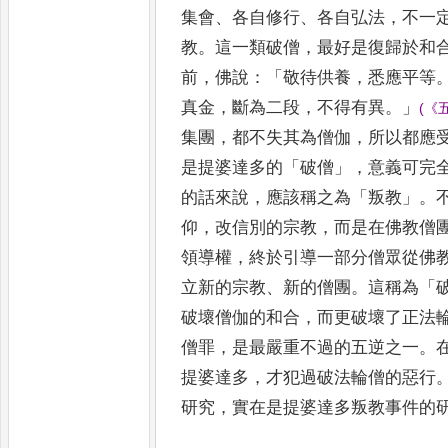
集會
、
各自
修行
、
各自弘法
，
不一
教
。
這一類破僧
，
最好是復歸於和
前
，
佛說
：
「
敬待供養
，
悉應平等
真金
，
斷為二段
，
不得有異
。」
(
《
集團
，
都不失其為僧伽
，
所以都應
是提婆達多的
「
破僧
」，
意義可完
的話來說
，
應該稱
之為
「
叛教
」。
仰
，
改信別的宗教
，
而是在佛教僧
領導權
，
終於引導一部分僧眾從佛
立新的宗教
、
新的
僧
團
。
這稱為
「
破壞僧伽的和合
，
而更破壞了正法
僧罪
，
是最嚴重不過的五逆之一
。
提婆達多
，
才犯過破
法
輪僧的惡行
研究
，
實在是提婆達多叛教事件的