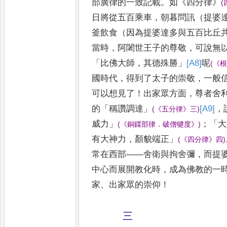
部廣律的一致記載
。
如
《
四分
律
》
(
日將從五百乘車
，
朝暮問訊（提婆
釜
飲食
（因為提婆達多與五百比丘
當時
，
阿闍世王子的尊敬
，
可說無
「
比佛大師
，
其德殊勝
」
[A8]
呢
(
《
國時代
，
得到了
太子
的崇敬
，
一般
可以想見了
！
出家眾方面
，
尊者舍
的
「
稱讚調達
」
[A9]
，
(
《
五分律
》
三
)
威力
」
；
「
大
(
《
銅鍱部律
．
破僧犍
度
》
)
有大神力
，
顏貌端正
」
(
《
四分律
》
四
)
常
在西部
——
舍衛與拘舍彌
，
而提
中心而展開教化時
，
成為佛教
的一
家
、
出家眾的崇仰
！
三