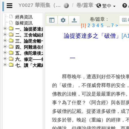
Y0027 華雨集（三）
卷/篇章 一
繁中
經典資訊
卷/篇章
：
版權資訊
[1]
2
3
4
5
...
7
>
一、論提婆達多之「破僧」
論提婆達多之
「
破僧
」
[A
二、王舍城結集之研究
三、論毘舍離七百結集
四、阿難過在何處
五、佛陀最後之教誡
一
六、修定——修心與唯心、秘密乘
七、讀「大藏經」雜記
釋尊晚年
，
遭遇到好些不愉快
的
「
破僧
」，
不僅威脅釋尊
的安全
佛教的法幢
，
可說是最嚴重的事件
事
？
為了什麼
？
《
阿含經
》
與各部
多破僧的記載
。
提婆達多破僧
，
成
毀多於譽
。
晚起（重編）的經律
，
的傳說
，
但傳說儘管撲朔迷離
，
而