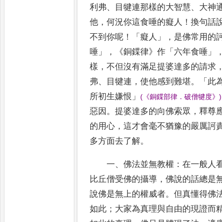
利
弗
、
目犍連那樣的大智慧
、
大神
他
，
何況你這食唾的癡人
！
換句
話
不到你呢
！
「
癡人
」
，
是佛常用的
唾
」
，
《
銅
鍱律
》
作
「
六年食唾
」
樣
，
不但沒有滿足提婆達多的請求
弗
、
目犍連
，
使他感到難堪
。
「
此
所初生嫌恨
」
(
《
銅
鍱
部律
．
破僧犍度
》
)
惡因
。
提婆達多的向佛索眾
，
釋尊
的用心
，
這才會毫不猶豫的嚴厲訶
多方面去了解
。
一
、
佛法並無教權
：
在一般人
比丘僧受佛的攝導
，
佛說
的
話總是
說佛是無上的權威者
。
但真懂得佛
如
此
；
大家為真理與自由的現證而