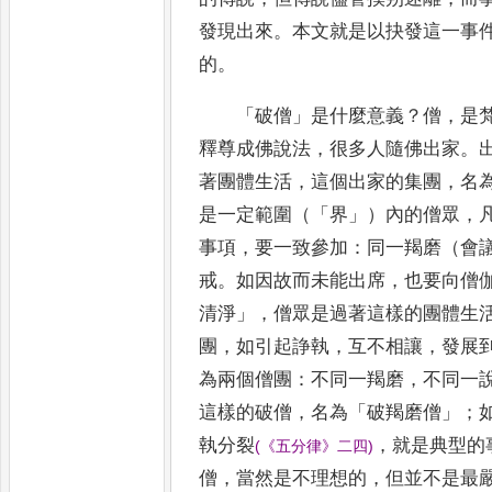
發現出來
。
本文就是以抉發這一事
的
。
「
破僧
」
是什麼意義
？
僧
，
是
釋尊成佛說法
，
很多人隨佛
出
家
。
著團體生活
，
這個出家的集團
，
名
是
一
定範圍（
「
界
」
）內的僧眾
，
事項
，
要一致參加
：
同一羯磨
（
會
戒
。
如因故而未能出席
，
也要向僧
清淨
」
，
僧眾是過著這樣的團體生
團
，
如引起諍執
，
互不相讓
，
發
展
為兩個僧團
：
不同一羯磨
，
不同一
這樣的
破
僧
，
名為
「
破羯磨僧
」；
執分裂
，
就是典型的
(
《
五分律
》
二四
)
僧
，
當然是不理想的
，
但並不是最