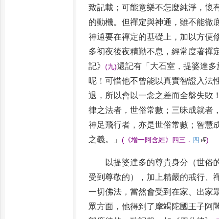
致記載
；
可能意樂
不
怎麼純淨
，
懷
的動機
。
但禪定與神通
，
雖不能徹
神通要在禪定的基礎上
，
加以方便
多初夜後夜精勤不
息
，
經常度著禪
記
》
還記有
「
大石室
，
提婆達多
(
九
)
呢
！
可惜他不曾能以真實智證入法
退
，
所以會以一念之差而
全
盤失敗
律之法者
，
世俗常數
；
三昧成就者
神
足飛行者
，
亦是世俗常數
；
智慧
之義
。」
(
《
增一阿含經
》
四三
．
四
)
以提婆達多的尊貴身分（世俗
受到尊敬的）
，
加上精嚴的
戒行
、
一切佛法
，
當然會受到在家
、
出家
眾
方
面
，
他得到了摩竭陀國王子阿