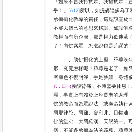
「
如來不言我持於眾
、
我攝於眾
，
乎
！
」
[A12]
所以
，
如提婆達多為了
承擔攝化教導的責任
，
這應該基於
不能以個己的意思來移讓
。
如誤解
教權而有所
企圖
，
那是權力欲迷蒙
了
！
向佛索眾
，
怎麼說也是荒謬的
二
、
助佛揚化的上座
：
釋尊晚
形
，
究竟怎樣呢
？
釋尊是老
了
，
如
者膚色不復明淨
，
手足弛緩
，
身體
腰酸背痛
，
不時需要休息
；
八
．
四一
)
團
，
事實上有賴於上座長老的助理
佛的教命而為眾說法
，
或奉命執行
阿那律陀
、
阿難
、
舍利弗
、
目犍連
佛的堂弟
，
大阿羅漢
，
天眼第一
。
病
，
不能多承擔為法的義務
。
釋尊