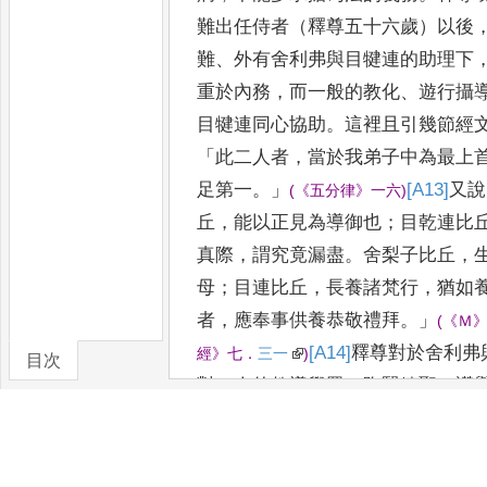
難出任侍者（
釋尊五十六歲）以後
難
、
外有舍利弗與目犍連的助理下
重於內務
，
而一般的教化
、
遊行攝
目犍連同心協
助
。
這裡且引幾節經
「
此二人者
，
當於我弟子中為最上
足第一
。」
[A13]
又說
(
《
五分律
》
一六
)
丘
，
能以正見為導御也
；
目
乾連比
真際
，
謂究竟漏盡
。
舍梨子比丘
，
母
；
目連比丘
，
長養諸梵行
，
猶如
者
，
應奉事供養恭敬禮拜
。」
(
《
Ｍ
[A14]
釋尊對於舍利弗
經
》
七
．
三一
)
目次
對二人的教導
學眾
、
陶賢鑄聖
，
讚
一樣
，
那是怎樣的器重呢
！
經上又
弗住者
，
於彼方我則無事
」
(
《
雜阿含
[A15]
；
「
我觀大眾
，
見
已虛
空
，
以