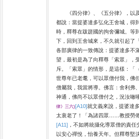
《
四分律
》
、
《
五分律
》
，
以
都說
：
當提婆達多弘化王舍
城
，
得
時
，
釋尊在跋蹉國的拘舍彌城
。
等
下
，
回到王舍城來
，
不久就引起了
各部廣律的一致傳說
：
提婆達多
不
望
，
最初是為了向釋尊
「
索眾
」，
斥
。「
索眾
」
的情形
，
是這樣
：
「
世尊年已老耄
，
可以眾僧付我
，
佛
僧屬我
，
我當將導
。
佛言
：
舍利弗
神通
，
佛尚不
以
眾僧付之
，
況汝噉
[A10]
就文義來說
，
提婆達
律
》
三六
)
太衰老了
！
「
為諸四眾
……
教授勞
[A11]
，
不如將統攝化導眾僧
的責
任
以安心禪悅
，
怡養天年
。
但釋尊堅