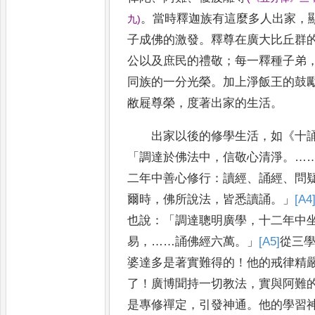
。
當時釋迦族有這麼多人出家
，
九
)
子
成佛的激發
。
釋尊在廣大比丘群
公以及庶民的禮敬
；
每一釋
種
子弟
同族的一分光榮
。
加上淨飯王的鼓
敝
屣
尊榮
，
度著出家的生活
。
出家以後的修學生活
，
如
《
十
「
調達於佛法中
，
信敬心清
淨
。…
二年中善心修行
：
讀經
、
誦經
、
問
爾
時
，
佛所說法
，
皆悉讀誦
。」
[A4
也說
：
「
調達聰明廣學
，
十二年
中
易
，……
誦佛經六萬
。」
[A5]
從三
婆達多是著實
難
得的
！
他的戒律精
了
！
廣博聞持一切教法
，
實與阿難
是專修禪定
，
引發神通
。
他的學習