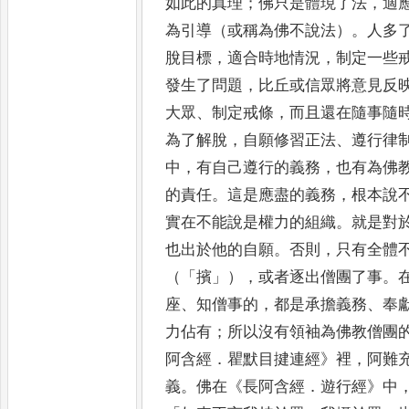
如此的真理
；
佛只是體現
了法
，
適
為引導（或稱為佛不說法）
。
人多
脫目
標
，
適合時地情況
，
制定一些
發生了問題
，
比丘或信眾
將意見
反
大眾
、
制定戒條
，
而且還在隨事隨
為了解
脫
，
自願修習正法
、
遵行律
中
，
有自己遵行的義務
，
也有
為佛
的責任
。
這是應盡的義務
，
根本說
實在
不能說
是權力的組織
。
就是對
也出於他的自願
。
否則
，
只有全
體
（
「
擯
」
）
，
或者逐出僧團了事
。
座
、
知僧事的
，
都
是承擔
義務
、
奉
力佔有
；
所以沒有領袖為佛教僧團
阿含經
．
瞿默目揵連經
》
裡
，
阿難
義
。
佛在
《
長阿含經
．
遊行
經
》
中