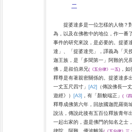
二
提婆達多是一位怎樣的人物
？
為
，
以及在佛教中的地位
，
作
一番
事件的研究來說
，
是必要的
。
提婆
達
」
、「
提婆達兜
」，
譯義為
「
天
迦王族
，
是
「
多聞第一
」
阿難的
兄
佛
，
是叔伯弟兄
，
如
(
《
五分律
》
一五
)
釋尊是
有著親密關係的
。
提婆達多
一丈五尺四寸
」
[A2]
（傳說佛長一
遊經
》
）
[A3]
，
有
「
顏貌端正
」
(
《
釋尊成佛第六年
，
回故
國迦毘羅衛
說法
，
傳說此後有五百位釋族青年
一起出家的
，
盡是佛門的知名之士
律陀
、
阿難
、
優波離等
(
《
五分律
》
三