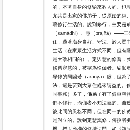
的
，
本著自身的修驗來教人的
。
也
尤其是
出
家的佛弟子
，
從原始的經
著修行生活的
。
說到修行
，
主要是
（
samādhi
）
、
慧（
prajñā
）
——
三
住
，
過著潔身
自好
、
守法
、
於大眾
生活（在家眾生活方式不同
，
但有
是大致相同的）
。
定與慧的修習
，
修習定慧的
，
被
稱為瑜
伽者
。
瑜伽
專修的阿蘭若（
araṇya
）處
，
但為
法
，
還是要到大眾住處來請益的
。
同事務）多了
，
佛弟
子有了偏
重與
們不修行
，
瑜伽者不知法義的
。
雖
彼此
間的風格不同
，
但在同一的佛
是對立的
。
說到定慧熏
修
，
傳授
者
機
，
授以應機的修持法門
，
如
《
雜