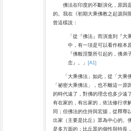
佛法在印度的不斷演化
，
原因
的
。
我在
《
初期大乘佛教之起
源與
曾這樣說
：
「
從
『
佛法
』
而演進到
『
大
中
，
有一項是可以看作根本
『
佛般涅槃所引起的
，
佛弟
念
』。」
[A1]
「
大乘佛法
」
如此
，
從
「
大乘
「
祕密大乘佛法
」，
也不離這
一原
的時代遠了
，
對佛的理念也多少遠
有在
家的
，
有出家的
，
依法修行求
同
；
但佛法的住持與宏揚
，
從釋
尊
出家（主要是比丘）眾為中心的
。
是多方
面的
；
比丘眾的個性與特長