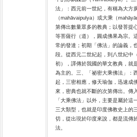
法
」：
西元前一世紀
，
有稱為大方
（
mahāvaipulya
）或大乘（
mahāyā
第傳出數量眾多的教典
；
以發菩提
等菩薩
行（道
）
，
圓成佛果為宗
。
常的發達
；
初期
「
佛法
」
的論義
，
段
。
從西元二世紀起
，
到八世紀中
初）
，
譯傳
於我國
的華文教典
，
就
為主的
。
三
、「
祕密大乘佛法
」：
起
，
三密相應
，
修天瑜伽
，
迅速成
來
，
密典也就不斷
的次第
傳出
。
傳
「
大乘佛法
」
以外
，
主要是屬於這
三
大類型
，
也就是印度佛教史上的
切
，
從出現於印度來說
，
都是流
傳
法
。