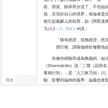
區
、
部派
、
師承
而分流了
。
不但
如
就
，
呈現於自心的境界
，
瑜伽者是
能引起
義解上的歧異
，
如
《
阿毘達
九
說
：
(
大正
二七
．
四五上
)
「
隨有經證
，
或無經證
，
然
我行相
，
謂瑜伽師於修觀地
依修持經驗而成為教義的
，
如
（
Dharmatrāta
）說
「
二聲（語與名
事相行別
」
，
是
「
入三昧乃知
」
[9]
目次
驗
，
影響到
論師的
義學
；
論義也會
《
修行道地
經
》
的長行
，
(
瑜伽行地
)
本頌
，
內容就多少變化了
[10]
。
經師
也會影響論師與
瑜伽師
。
總
之
，
佛