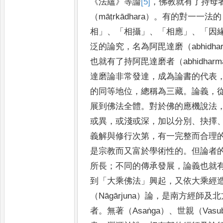
《
法
蘊
》
等論
[5]
，
佛教就有了持母
（
māṭrkādhara
）
。
有的對一一法的
相
」、「
相攝
」、「
相應
」、「
因
泛的論究
，
名為阿毘達磨
（
abhidha
也就有了持阿毘達磨者（
abhidharm
達
磨
論非常發達
，
成為論書的代表
的同等地位
，
總稱為三藏
。
論
義
，
展到佛法全體
。
對於佛的應機說法
或異
，
或淺或深
，
加以分別
、
抉擇
義解與修行次第
，
有一完整而合
理
是宗教而又富於學術性的
。
但論者
所長
；
不
同的傳承發展
，
論義也就
到
「
大乘佛法
」
興起
，
又依大乘經
（
Nāgārjuna
）論
，
是南方經師及北
者
。
無著（
Asaṅga
）
、
世親（
Vasu