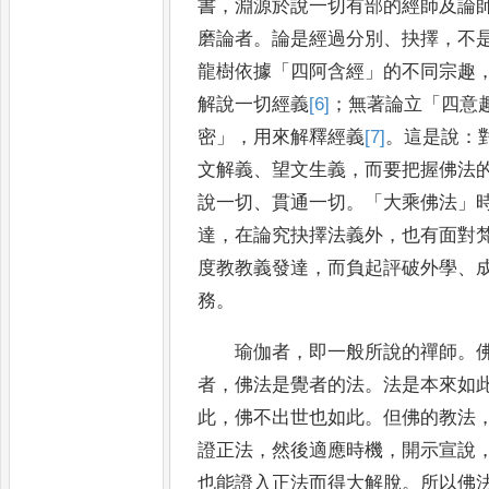
書
，
淵源於說一切有部的經師及論
磨論
者
。
論是經過分別
、
抉擇
，
不
龍樹依據
「
四阿含經
」
的
不同宗
趣
解說一切經義
[6]
；
無著論立
「
四意
密
」
，
用來解釋經義
[7]
。
這是說
：
文解義
、
望文生義
，
而要把握
佛
法
說一切
、
貫通一切
。「
大乘佛法
」
達
，
在
論究抉擇法義外
，
也有面對
度教教義發達
，
而負起評破外學
、
務
。
瑜伽者
，
即一般所說的禪師
。
者
，
佛法是覺者的法
。
法是
本
來如
此
，
佛不出世也如此
。
但佛的教法
證正
法
，
然後適應時機
，
開示宣說
也能證入正法而得大解脫
。
所以
佛