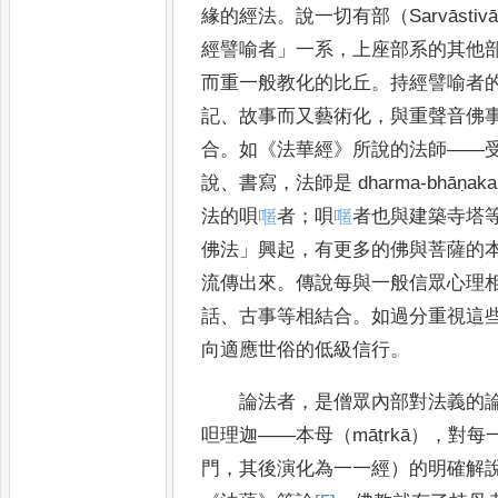
緣的經法
。
說一
切有部（
Sarvāstivā
經譬喻者
」
一系
，
上座部系的其他
而重一般教化的比丘
。
持經譬喻者
記
、
故事而又藝術
化
，
與重
聲音佛
合
。
如
《
法華經
》
所說的法師
——
說
、
書寫
，
法師是
dharma-bhāṇaka
法的唄
𠽋
者
；
唄
𠽋
者也
與建築寺塔
佛法
」
興起
，
有更多的佛與菩薩的
流傳
出來
。
傳說每與一般信眾心理
話
、
古事等相結合
。
如過
分重視
這
向適應世俗的低級信行
。
論法者
，
是僧眾內部對法義的
呾理迦
——
本母（
māṭrkā
）
，
對每
門
，
其後演化為一一經）的明確解