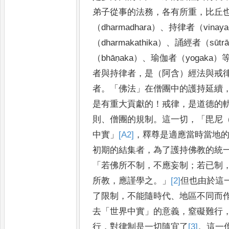
弟子從事的法務
，
各有所重
，
比丘
（
dharmadhara
）
、
持律者（
vinaya
（
dharmakathika
）
、
誦經者（
sūtrā
（
bhāṇaka
）
、
瑜伽者（
yogaka
）
者
與持律者
，
是（阿含）經法與戒
者
。「
佛法
」
在僧團中
的護持
延續
是有重大貢獻的
！
戒律
，
是道德的
則
、
僧
團的規制
。
這一切
，
「
毘尼
中實
」
[A2]
，
釋尊是適應當時當
地
初期的結集者
，
為了護持佛教的統
「
若佛所
不制
，
不應妄
制
；
若已制
所教
，
應謹學之
。」
[2]
但也由於這
了限制
，
不能隨時代
、
地區不同而
去
「
世界中
實
」
的意
義
，
窒礙難行
行
，
對律制是一切隨宜了
[3]
。
這一