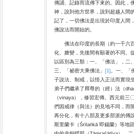
傳誦
、
記錄而
流
傳下來的
。
因此
，
神
，
說到他方世界
，
說到超越人間
記了
，
一切佛法是出現於印度人間
佛說法而開始的
。
佛法在印度的長期（約一千六
化
、
嬗變
，
先後間有顯著的不
同
。
以區別為三類
：
一
、「
佛法
」，
二
三
、
「
祕密大乘佛法
」
[1]
。
一
、「
子說法
、
制戒
，
以悟入正法
而實
現
弟子們繼承了釋尊的（經）法（
dha
（
vinaya
）
，
修習宏傳
。
西元前三
們因戒律（與法）的見地不同
，
而
再分化
，
有十八部及更多部派的傳
斯里蘭
卡（
Śrilaṅkā
即錫蘭）等地
中的赤銅鍱部（
Tāmraśāṭīya
）
。
二