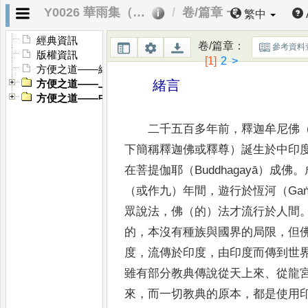
Y0026 華雨集（二）
卷/篇章 一
繁中
經典資訊
卷/篇章
：
參考資料
版權資訊
[1]
2
>
方便之道——緒言
緒言
方便之道——上編 「佛法」
方便之道——中編 「大乘佛法」
二千五百多年前
，
釋迦牟尼佛
下簡稱釋迦佛或釋尊）誕生
於中印
在菩提伽耶（
Buddhagayā
）成佛
。
（或
作九）年間
，
遊行於恆河（
Ga
眾說法
，
佛（的）法才流行於人間
的
，
本沒有種族與國界的局限
，
但
度
，
流傳於印
度
，
由印度而傳到世
雖有部分教典傳說從天上來
、
從龍
來
，
而一切教典的原本
，
都是使用