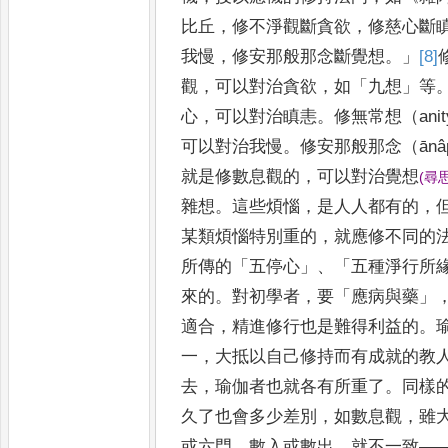
比丘
，
修不淨觀斷貪欲
，
修慈心斷
我慢
，
修安那般那念斷覺
想
。」
[8]
觀
，
可以對治貪欲
，
如
「
九想
」
等
心
，
可以對
治瞋恚
。
修無常想（
ani
可以對治我慢
。
修安那般那念
（
ānâ
就是修數息觀的
，
可以對治覺想
(
尋
雜想
。
這些煩惱
，
是人人都有的
，
某類煩惱特別重的
，
就應修不同
的
所傳的
「
五停心
」、「
五種淨行所
來的
。
對初學者
，
要
「
應病與藥
」
適合
，
精進修行也是難得利益的
。
一
，
大抵以自己修持而有成就的教
去
，
瑜伽者
也就各有所重
了
。
同樣
久了也會多少差別
，
如數息觀
，
雖
或六門
，
數入或數出
，
就不一致
—