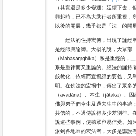
（其實還是多少變通）延續下去
，
興起時
，
已不為
大乘
行者所重視
，
以後的開展
，
幾乎都是
「
法
」
的開
經法的住持宏傳
，
出現了誦經
是經師與論師
。
大概的說
，
大眾部
（
Mahāsāṃghika
）系是重經的
，
上
系是重律而又重論的
。
經
法的誦持
般教化
，
依經而宣揚經的要義
，
又
明
。
在佛法的宏揚中
，
傳出了眾多
（
avadāna
）
、
本生（
jātaka
）
、
因
佛與弟子們今生及過去生中的事跡
共信的
，
不
過傳說得多
少差別些
。
說這些事例
，
使聽眾容易信受
。
如
派到各地區的宏法者
，
大多是講說