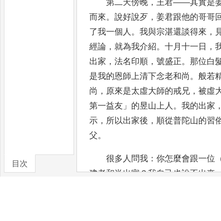
第二天傍晚
，
王君
——
其實是
而來
。
說好說歹
，
姜君跟他
的哥哥
了我一個人
。
我與宗湛還談得來
，
經
論
，
就為我介紹
。
十月十一日
，
出家
，
法名印順
，
號盛正
。
那
位白
是我的恩師上清下念老和尚
。
般若
尚
，
原
來是太虛大師的戒兄
，
被虛
第一益友
」
的昱山上人
。
我的出家
示
，
所以出家後
，
順從普陀山的習
父
。
很多人問我
：
你怎麼會跟一位
目次
建老和尚出家
？
我自己也說
不出來
會從福泉庵念公出家
，
這不但意想
到
的
。
然而
，
我真的從念公出家了
的因緣
，
空登大幅廣告的菩提
學院