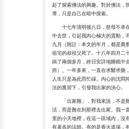
起了探索佛法的興趣
。
對於佛法
，
導
，
只是自己在暗中摸索
。
十七年清明後八日
，
慈母不幸
中去世
，
引起我內心極大的
震動
，
九月（附註
：
本文的年月
，
都是農
祖
宅
的叔祖父死了
。
十八年四月二
病了兩個多月
，
終日安詳地睡
眠
中
癌）
。
一年多來
，
一直在求醫求藥
人生
只
是為此而忙碌
。
內心的沈悶
法的熏習下
，
引發我出家的決心
。
「
出家難
」，
對我來說
，
不是
活
，
而是難在到那裡去出家
。
我一
里的小天地裡
，
在這一區域內
，
沒
有
著名的法師
。
有的是香火道場
，