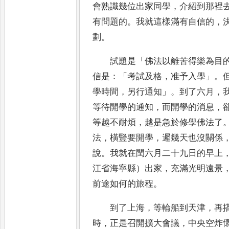
會熟識
幾位出家同學
，
介紹到那裡
有問題的
。
我就這樣滿有自信的
，
劃
。
試題是
「
佛法以離苦得樂為目
信是
：
「
考試及格
，
准予入
學
」
。
學時間
，
另行通知
」
。
到了六月
，
等
待開學的通知
，
而開學的消息
，
等越不耐煩
，
越是急於修學佛
法了
法
，
橫豎要開學
，
遲幾天也沒關係
說
。
我就
在閏六月二十九日的早上
江省海寧縣）出家
，
充滿光明遠景
前途如何的旅程
。
到了上海
，
等輪船到天津
，
再
時
，
正是召開擴大會議
，
中
央空炸