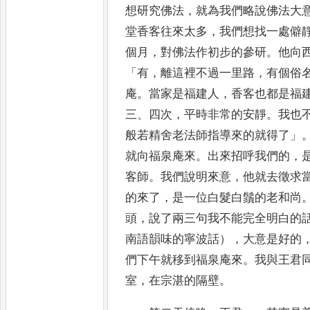
想
研究佛法
，
就為我們略說佛法大
堂香客往來太多
，
我們想找一
處僻
個月
，
對佛法作初步的參研
。
他向
「
有
，
離這裡不過一里路
，
有個俗
庵
。
當家是福建人
，
香客也都是福
三
、
四次
，
平時非常的安靜
。
我也
般若精舍老法
師指導來的就得了
」
就向福泉庵來
。
出來招呼我們的
，
客師
。
我們說明來意
，
他就去徵求
的來了
，
是一位
白髮白鬚的老和尚
頭
，
說了兩三句我不能完全明白的
南語韻味的寧波話）
，
大意是好的
們下午就移到福泉
庵來
。
我與王君
室
，
在宗湛的隔壁
。