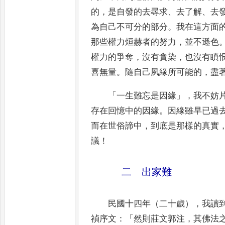
的
，
是自
發的去尋求
、
去了解
、
去
為自己不可分的部分
。
我在這方
面
那些權力烜赫者的努力
，
並不遜色
權力的
爭奪
，
沒有貪染
，
也沒有瞋
喜無量
。
隨自己夙緣所可能的
，
盡
「
一生難忘是因緣
」，
我不妨
存在回憶中的因緣
。
因緣雖
早已過
而在世俗諦中
，
到底是那樣的真實
議
！
二 出家難
民國十四年（二十歲）
，
我讀
禎序文
：
「
然則莊文郭注
，
其佛法