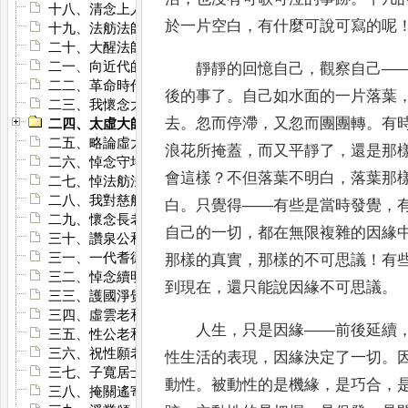
十八、清念上人傳
於一片空白
，
有什麼可說可寫的呢
十九、法舫法師行傳
二十、大醒法師略傳
二一、向近代的佛教大師學習
靜靜的回憶自己
，
觀察自己
—
二二、革命時代的太虛大師
後的事了
。
自己如水面的一
片落葉
二三、我懷念大師
去
。
忽而停滯
，
又忽而團團轉
。
有
二四、太虛大師菩薩心行的認識
二五、略論虛大師的菩薩心行
浪花
所掩蓋
，
而又平靜了
，
還是那
二六、悼念守培上人
會這樣
？
不但落葉不明白
，
落葉
那
二七、悼法舫法師
二八、我對慈航法師的哀思
白
。
只覺得
——
有些是當時發覺
，
二九、懷念長老、想起佛教
自己的
一切
，
都在無限複雜的因緣
三十、讚泉公和尚之功德
三一、一代耆德邈兮難尋
那樣的真實
，
那樣的不可思議
！
有
三二、悼念續明法師
到現在
，
還只能說因緣不可思議
。
三三、護國淨覺輔教大師章嘉呼圖克圖舍利塔碑記
三四、虛雲老和尚舍利塔碑銘
人生
，
只是因緣
——
前後延續
三五、性公老和尚舍利塔四眾海會塔記
三六、祝性願老法師七秩大壽
性生活的表現
，
因緣決定了
一切
。
三七、子寬居士八十壽序
動性
。
被動性的是機緣
，
是巧合
，
三八、掩關遙寄