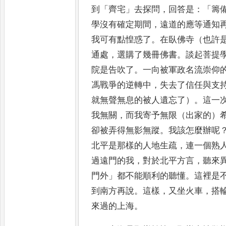
到
「
齊宅
」
去探問
，
回答是
：
「
籌
學
沒
有確定期間
，
遠道的應等通知
我可有點惶惑了
。
在臥佛寺（
也
許
通處
，
選購了幾冊佛書
。
談起菩提
院是
告
吹了
。
一向被軍政名流崇仰
馮戰爭的逆轉中
，
失去了信任與
支
就無聲無息的被人遺忘了）
。
這一
我無關
，
而我寄
予
無限（出家的）
卻被弄得無影無蹤
。
我該怎麼辦呢
北平是那樣的人地生疏
，
連一個熟
過遠門的
我
，
對於北平方言
，
聽來
門外
」
都不能順利的聽懂
。
這裡是
到南方再說
。
這樣
，
又坐火車
，
搭
來過的上海
。