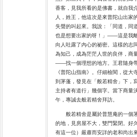
香客
，
見我所看的是佛書
，
就自
我
人
，
姓王
，
他這次是來普陀山出家
失聲的叫
起來
。
我說
：
「
同道
，
同
也是想要出家的呀
！」
——
這是我
向人吐露了內心的祕密
。
這樣的志
為知己
，
成
為茫茫人世的良伴
，
商
——
找一個理想的地方
。
王君隨身
《
普陀山指南
》
。
仔細檢閱
，
從大
到茅蓬
，
發見在
「
般若精舍
」
下
，
主持者有道行
」
幾個字
。
當下商量
午
，
專誠去般若精舍拜訪
。
般若精舍是屬於普慧庵的一個
的地
，
見房屋不大
，
雙門緊
閉
。
好
有這一位）嚴肅而安詳的老和尚出