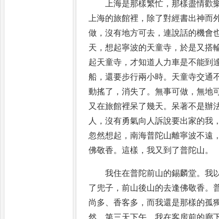
上海是那樣繁忙
，
那樣盡情歡
上海的旅館裡
，
除了對經書
出神而
做
，
沒有地方可去
，
連說話的機會
天
，
想起寧波的天童寺
，
於是又搭
起天童寺
，
才知道人力車是不能
到
船
，
還要步行兩小時
。
天童寺交通
動搖了
，
消失了
。
無事可做
，
無地
又在旅館裡呆了幾天
。
呆著不是辦
人
，
沒有勇氣向人訴說要出家的我
忽然想起
，
南海普陀山離寧波不遠
佛敬香
。
這樣
，
我又到了普陀山
。
我住在普陀前山的錫麟堂
。
我
了兜子
，
前山後山的去逢佛
敬香
。
尚多
、
香客多
，
而我還是那樣的孤
然
。
第三天下午
，
我在客房前的廊