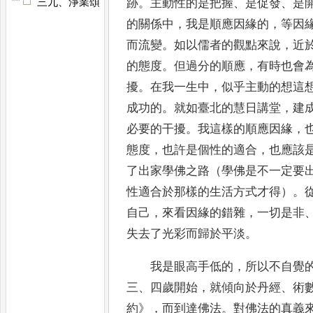
跡
。
主動性的是把握
、
是促發
、
是
三九、淨業頌
的關係中
，
我是順應因緣的
，
等
因
而流變
。
如以儒者的觀點來說
，
近
的態度
。
但過分的順應
，
有時也會
擾
。
在我一生中
，
似乎主動的想這
成功的
。
就如臺北的慧日講堂
，
建
必要的干擾
。
我這樣的順應因緣
，
態度
，
也許是個性的適合
，
也應該
了出家學佛之路（學佛是不一定要
性適合於那樣
的生活方式才得）
。
自己
，
來看因緣的錯雜
，
一切是非
失去了光彩而歸於平淡
。
我是眼高手低的
，
所以不自覺
三
、
四歲開始
，
就傾向於丹經
、
術
約
》
，
而到達佛法
。
對佛法的真義