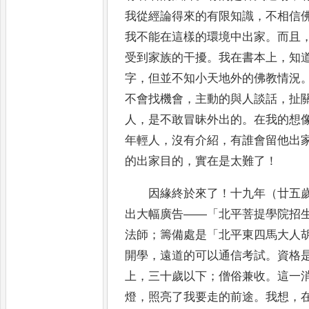
我從經論得來的有限知識
，
不
相信
我不能在這樣的環境中出家
。
而且
受到
家族的干擾
。
我在書本上
，
知
字
，
但並不知小天地外的佛教情
況
不會找機會
，
主動的與人談話
，
扯
人
，
是
不敢冒昧外出的
。
在我的想
年輕人
，
沒有介紹
，
有誰會留他出
的出家目的
，
實在是太難了
！
因緣終於來了
！
十九年（廿五
出大幅廣告
——「
北平菩提
學院招
法師
；
籌備處是
「
北平東四馬大人
開
學
，
遠道的可以通信考試
。
資格
上
，
三十歲以下
；
僧俗兼收
。
這一
燈
，
照亮了我要走的前途
。
我想
，