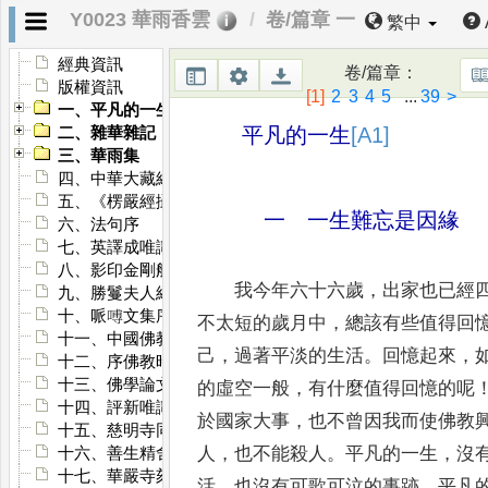
Y0023 華雨香雲
卷/篇章 一
繁中
經典資訊
卷/篇章
：
版權資訊
[1]
2
3
4
5
...
39
>
一、平凡的一生
平凡的一生
[A1]
二、雜華雜記
三、華雨集
四、中華大藏經序
五、《楞嚴經攝論》、《楞嚴經研究》合刊．序
一 一生難忘是因緣
六、法句序
七、英譯成唯識論序
八、影印金剛般若波羅蜜經記
我今年六十六歲
，
出家也已經
九、勝鬘夫人經講記序——在家的、女性的、青年的佛教
十、哌㗘文集序
不太短的歲月中
，
總該有些
值得回
十一、中國佛教哲學概論序
己
，
過著平淡的生活
。
回憶起來
，
十二、序佛教時論集
十三、佛學論文集序
的
虛空一般
，
有什麼值得回憶的呢
十四、評新唯識論自序
於國家大事
，
也不曾因我而使
佛教
十五、慈明寺同戒錄序
人
，
也不能殺人
。
平凡的一生
，
沒
十六、善生精舍序
十七、華嚴寺刻經處募捐啟
活
，
也沒
有可歌可泣的事跡
。
平凡