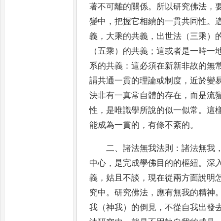
著
不可離的關係
。
所以研究佛法
，
變中
，
把握它相續的一貫共同
性
。
義
，
大乘的共義
，
出世法（三乘）
（五
乘）的共義
；
這或者是一時一
系的共義
：
這必須在新新非故的
無
謂共通一貫的理論或制度
，
近於變
決非有
一真常自體的存在
，
而是流
性
，
是唯識學所說的似一似常
。
這
能成為一貫的
，
有條不紊的
。
二
、
諸法無我法則
：
諸法無我
中心
，
是完成學佛目的的樞
紐
。
深
義
，
姑且不談
，
現在從兩方面說明
究
中
。
研究佛法
，
應有無我的精神
我（神我）的倒見
，
不從自我
出發