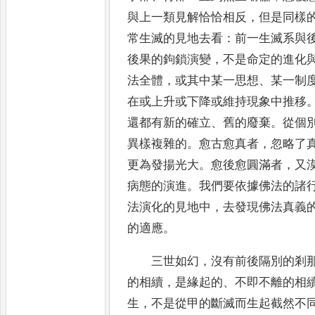
與上一類見解恰恰相反
，
但是同樣
常生滅的見
地
去看
：
前一生滅系與
後果的鉤鎖演變
，
不是命定的進化
法全體
，
或其中某一思想
、
某一制
在或上升或下
降
或維持現象中推移
還都有新的確立
、
舊的廢棄
。
從個
異樣複雜的
。
愈古愈真者
，
忽略了
更為發揚光大
。
愈
後愈圓滿者
，
又
病態的演進
。
我們要依據佛法的諸
法演化的見地中
，
去發現佛法真義
的適應
。
三世如幻
，
沒有前後隔別的剎
的相續
，
是緣起的
、
不即不
離的相
生
，
不是從甲的斷滅而生起截然不