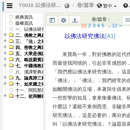
Y0016 以佛法研究佛法
卷/篇章 一
繁中
經典資訊
卷/篇章
：
版權資訊
[1]
2
3
4
5
...
12
>
一、以佛法研究佛法
以佛法研究佛法
[A1]
二、佛教之興起與東方印度
三、「法」之研究
四、密教之興與佛教之滅——《印度之佛教》第十七章
五、大乘是佛說論
來寶島一年
，
對於佛教的近代
六、略說罽賓區的瑜伽師
而最使我同情的
，
引起非常
感想的
七、中國佛教與印度佛教之關係
「
我們應以佛法來研究佛法
。」
這
八、漢譯聖典在世界佛教中的地位
九、論真諦三藏所傳的阿摩羅識
「
佛
法
」，「
佛法
」，
我們經常的
十、如來藏之研究
如離開佛法的立場
，
本著與生俱
來
十一、阿陀那與末那
十二、欲與離欲
一些世學的知見
，
拿來衡量佛法
、
什麼話
？
還能不東倒西歪
、
非驢非
研究佛法
」
，
這是必要的
，
萬分的
叫
「
以佛法來研究佛法
」
？
論題容