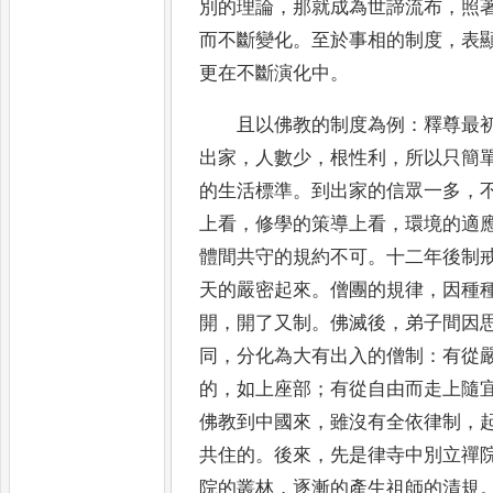
別的理論
，
那就成為世諦流布
，
照
而不斷變化
。
至於事相的制度
，
表
更在不
斷演化中
。
且以佛教的制度為例
：
釋尊最
出家
，
人數少
，
根性利
，
所
以只簡
的生活標準
。
到出家的信眾一多
，
上
看
，
修學的策導上看
，
環境的適
體間共守的規約不可
。
十二年
後制
天的嚴密起來
。
僧團的規律
，
因種
開
，
開
了又制
。
佛滅後
，
弟子間因
同
，
分化為大有出入的僧制
：
有從
的
，
如上座部
；
有從自由而走上隨
佛教到中國來
，
雖沒有全依律制
，
共住的
。
後來
，
先是律寺中別立禪
院的叢林
，
逐漸的產生祖師的清規