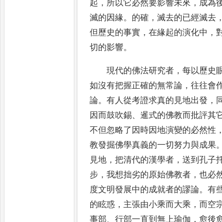
起
，
所以它必然要影響未來
，
成為
滅的因緣
。
的確
，
滅去的已經滅去
但歷史的事實
，
在緣起的演化中
，
切的影響
。
現代的佛法研究者
，
每以歷史
如沒有把握正確的無常論
，
往往會
論
。
有人從考證求真的見地出發
，
因而
鼓吹錫
、
暹式的佛教而批評其
不但忽略了因時因地演變的必然
性
教發掘佛學真義的一切努力與成果
見地
，
把清代的漢學者
，
送到孔子
步
，
我想拙劣的原始佛教者
，
也必
度文明發展中的成就者的謬論
。
有
的眩惑
，
主張由小乘而大乘
，
而空
事部
、
行部一直到無上瑜伽
，
愈後