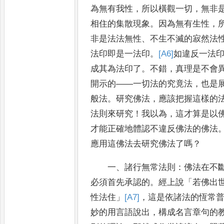
為無
有我性
，
所以橫觀一切
，
無非
相住的集散現象
。
因為無有生性
，
非是法法無性
、
不生不滅的寂然法
法印即
是一法印
。
[A6]
如違反一法
成其為法印了
。
不錯
，
真理是不會
開示的
——
一切法的究竟法
，
也是
般法
。
研究佛
法
，
應該把握這樣的
法則來研究
！
我以為
，
這才算是以
才能正確地體認不違反佛法的佛法
應用這佛法去研
究佛法了嗎
？
一
、
諸行無常法則
：
佛法在不
必須首先承認的
。
經上說
「
若佛出
性法住
」
[A7]
，
這是依諸法的恆常
妙的
用言語說出
，
構成名言章句的