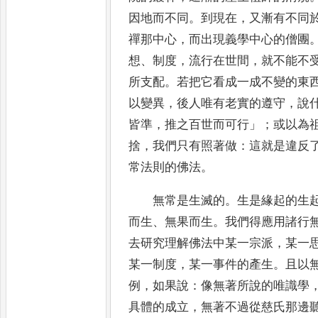
因地而不同
。
到
現在
，
又漸有不同
禪那中心
，
而出現義學中心的僧團
想
、
制度
，
流行在世間
，
就不能不
所支配
。
若把它看
成一成不變的東
以變異
，
後人唯有老實的遵守
，
說
皆準
，
推之百世而可行
」
；
或以為
捨
，
我們只有照著做
：
這就是違反
常法則的佛法
。
無常是生滅的
。
生是緣起的生
而生
、
無果而生
。
我們得應
用諸行
去研究理解佛法中某一宗派
，
某一
某
一制度
，
某一事件的產生
。
且以
例
，
如果說
：
像無著所說的唯識
學
具體的成立
，
無著不過從慈氏那邊