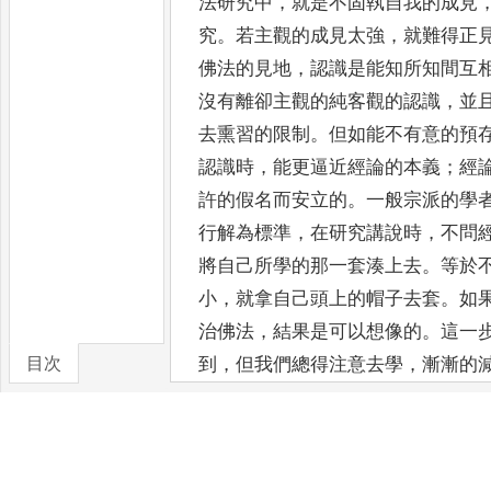
法研究中
，
就是不固執自我的成見
究
。
若主觀的成見太強
，
就難得正
佛法的見地
，
認識是能知所知間
互
沒有離卻主觀的純客觀的認識
，
並
去熏習
的限制
。
但如能不有意的預
認識時
，
能更逼近經論的本義
；
經
許的假名而安立的
。
一般宗派的學
行解為標
準
，
在研究講說時
，
不問
將自己所學的那一套湊上去
。
等於
小
，
就拿自己頭上的帽子去套
。
如
治佛法
，
結
果是可以想像的
。
這一
目次
到
，
但我們總得注意去學
，
漸漸的
減少成見的方法
，
這裡不妨一談
：
等戲論掃盡
，
自見經論本意
」
[A9]
名言
。
在研究一經一論時
，
切莫自