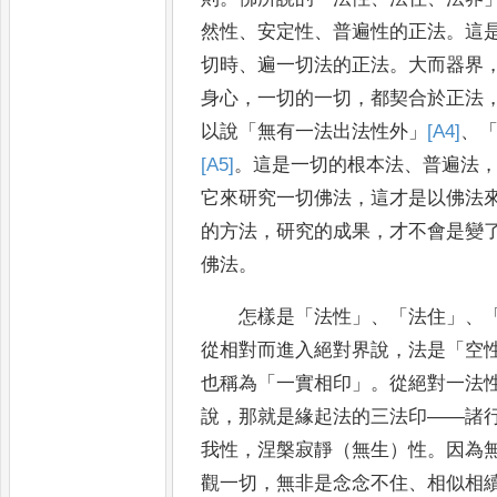
然性
、
安定性
、
普遍性的正法
。
這
切時
、
遍一切法的正法
。
大而器界
身心
，
一切的一切
，
都契合於正法
以說
「
無有一法出法性外
」
[A4]
、
[A5]
。
這是一切的根本法
、
普遍
法
它來研究一切佛法
，
這才是以佛法
的方法
，
研究的成果
，
才不會是變
佛法
。
怎樣是
「
法性
」、「
法住
」、
從相對而進入絕對界說
，
法
是
「
空
也稱為
「
一實相印
」。
從絕對一法
說
，
那就是緣起法的三法印
——
諸
我性
，
涅槃寂靜（無生）性
。
因為
觀一切
，
無非是念念不住
、
相似相