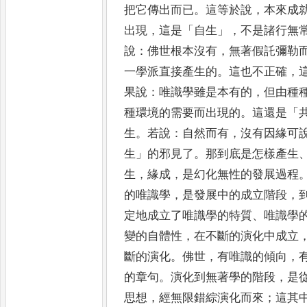
把它傳
出而已
。
這等於說
，
本來成
出現
，
這是
「
自生
」，
不是諸行無
說
：
佛世根本沒有
，
無著假託彌勒
一學派直接
產生的
。
這也不正確
，
果說
：
唯識學雖是本有的
，
但由種
種環境的需要而出現的
。
這還是
「
生
。
若說
：
自
然而有
，
沒有因緣可
生
」
的邪見了
。
那到底是怎樣產生
生
，
緣成
，
是幻化無性的發展過程
的唯識學
，
是發
展中的成立階段
，
定地成立了唯識學的特質
、
唯識學
變的自體性
，
在不斷的演化中成立
斷的演化
。
佛世
，
有唯識的傾向
，
的章句
。
演化到無著學的階段
，
是
思想
，
經無限錯綜演化而來
；
這其