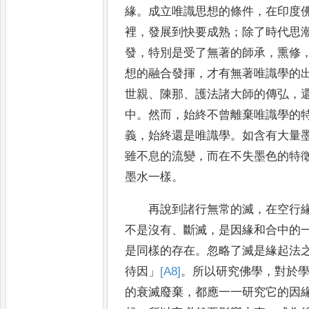
緣
。
成立唯識思想的
條件
，
在印度
裡
，
發展到快要成熟
；
除了時代思
發
，
特別是受了無著的師承
，
熏修
想的融合發揮
，
才有無著
唯識學的
世親
、
陳那
、
護法諸大師的傳弘
，
中
。
然而
，
始終不曾離棄唯識學的
義
，
始終還是唯識學
。
如含有
大量
雖不息的流變
，
而在不失墨色的特
墨水
一樣
。
再說到諸行無常的滅
，
在空行
不是沒有
、
斷滅
，
是因緣和
合中的
是同樣的存在
。
忽略了滅是緣起法
待
因
」
[A8]
。
所以研究佛學
，
對於
的衰滅廢棄
，
都應一一研究它的因