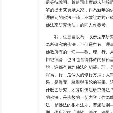
還等待說
明
。
趁這還山度歲末的餘
解的提出來貢獻大家
，
作為新年的
理解到的佛法一滴
，
不敢說絕對正
佛法來研究
佛法
」
的同人作參考
。
我
，
也是自以為
「
以佛法來研
為所研究的佛法
，
不但是空
有
、
理
佛教所有的一切
——
教
、
理
、
行
、
切經律
論
；
也可包含得佛教的藝術
體
，
這都有表詮佛法的功能
。
理
，
深義
。
行
，
是個人的修行方法
；
大
果
，
是聲聞
、
緣覺與佛陀的聖果
。
什麼去研究
，
才算以佛法研究佛法
的佛法
，
是佛教的一切內容
；
作為
法
，
是佛法的根
本法則
、
普遍法則
則
。
佛所說的
「
法性
、
法住
、
法界