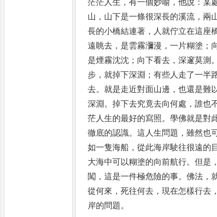
茫茫人生
，
有一個妙喻
，
他說
：
某
山
，
山下是一條很深長的溪流
，
兩
長的小橋結
連著
，
人就佇立在這座
遠眺去
，
是雲霧瀰漫
，
一片糊塗
；
是煙霧沈沈
；
向下看去
，
深邃莫測
步
，
就掉下深
淵
；
有些人走了一半
去
。
就是走近對面山邊
，
也還是難
深淵
。
掉下去究竟去向何處
，
誰也
茫人生的最好的
寫照
。
學佛就是對
徹底的認識
。
這人生問題
，
雖然也
如一隻海船
，
從此海岸駛往很遠的
大海中可以糊塗的
向前航行
。
但是
闖
，
這是一件極危險的事
。
佛法
，
從何來
，
死往何去
，
現在怎樣行去
岸的問題
。