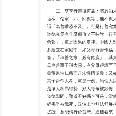
三
、
孳孳行善復何益
：
關於勸
這樣
，
儒家
、
耶
、
回教等
，
無不教
謂
「
為善唯恐不及
」
。
可是行善究
道
德究竟有什麼價值
？
平時說
「
行
惡報
」
，
這是因果的定律
。
中國人
多建立在家庭中
，
如父母行善作福
隆
，
「
積善之家
，
必有餘慶
」
。
其
母良善而子孫大惡
，
有父母很壞
而
堯帝秉性仁慈而丹朱性情傲慢
；
又
其子舜
帝大孝
，
就是一例
。
約個人
是壞人容易得勢
，
好人每每被欺侮
道德學問
，
難道不好嗎
？
可是
，
當
經幾乎被
餓死
，
政治上也無法舒展
盜蹠
，
竟能橫行於當時
。
這樣看來