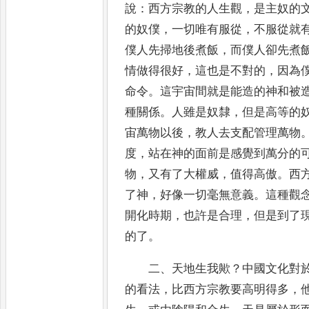
說
：
西方宗教的人生觀
，
是主奴的
的奴僕
，
一切
唯有服從
，
不服從就
僕人先掃地後煮飯
，
而僕人卻先煮
情做得很好
，
這也是不對的
，
因為
命令
。
這宇宙間
就是能造的神和被
種關係
。
人雖是奴隸
，
但是高等的
宙萬物以後
，
教人去支配管理萬物
度
，
站在神的面前是
感覺到萬分的
物
，
又有了大權威
，
值得高傲
。
西
了神
，
好像一切毫無意義
。
這種觀
開化時期
，
也許是合理
，
但是到了
的了
。
二
、
天地生我歟
？
中國文化對
的看法
，
比西方宗教要高明
得多
，