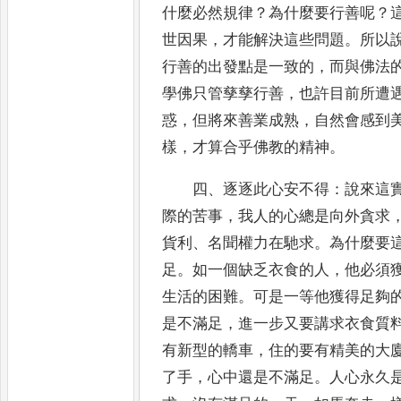
什麼必然規律
？
為什麼要行善呢
？
世因果
，
才
能解決這些問題
。
所以
行善的出發點是一致的
，
而與佛法
學佛只管孳孳行善
，
也許目前所遭
惑
，
但將來善業
成熟
，
自然會感到
樣
，
才算合乎佛教的精神
。
四
、
逐逐此心安不得
：
說來這
際的苦事
，
我人的心總是向
外貪求
貨利
、
名聞權力在馳求
。
為什麼要
足
。
如一個缺乏衣食的人
，
他必須
生活的困難
。
可是一等他獲得足
夠
是不滿足
，
進一步又要講求衣食質
有新型
的轎車
，
住的要有精美的大
了手
，
心中還是不滿足
。
人心永久