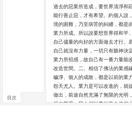
過去的惡業所造成
，
要世界清
淨和
能行善止惡
，
才有希望
。
約個人說
境的
困難
，
乃至病苦的糾纏
，
都是
業力所成
。
所以說要想世界得和
平
自己儘量的向好的方面做去才行
。
自己就
沒有力量
，
一切只有聽神決
業力所招感
，
故自己有一番力量能
改造世間
。
二
、
相信了佛法的業感
穢淨
、
個
人的成敗
，
都是以前的業
怨天尤人
。
業力是可以改進的
，
就
做出
，
前途自然充滿了無限的光明
目次
根本態度
。
我人何以要行善
？
使個
界趨於和平
。
這贊天地之化育是每
所以佛法提倡平等觀
，
也就是人人
理
。
了解到這點
，
就可以明白人在