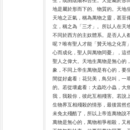
生
，
或由陰陽和合生
。
天是屬於形
地是
屬於形而下的
、
物質的
。
天地
天地之正氣
，
稱為萬物之靈
，
甚
至
立
，
稱之為
「
三才
」。
所以人在天
不同於西
方的主奴體系
。
是否人人
呢
？
唯有聖人才能
「
贊天地之化育
心而成化
，
聖人與萬物同憂
」
，
這
聖人之偉大
。
天地生萬物是無心的
象
，
不同上帝生萬物是有心的
，
要
間從好處看
：
花兒美
，
鳥兒叫
，
一
的
。
若從壞處看
：
大蟲吃小蟲
，
大
我
，
我殺你
，
彼此互相殘害
。
若說
生物界互相殘殺的情形
，
最後當然
未免太殘酷了
，
所以
上帝造萬物說
萬物是無心的
，
萬物相爭相殺
，
又