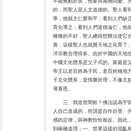
不能無動於衷
，
他要與萬物同憂
。
的
，
而聖人是人文道德
的
。
聖人看
爭
，
他就主仁愛和平
；
看到人們缺
育化導之
；
看到人們道德淪亡
，
他
種種的不好
，
聖人總得想
辦法使它
善
，
這樣聖人也就贊天地之化育了
洋
宗教合理得多
。
由於中國的天地
中國文化體系是父子式的
。
家
庭是
帝王以老百姓為子民
，
老百姓稱地
子文
化體系
，
是情勝於理
，
不像主
薄寡恩
。
三
、
我造世間歟
？
佛法認為宇
人自己造成的
，
所謂是自作
自受
、
感的定律
，
與神教恰恰相反
。
因此
到
兩種道理
：
一
、
世界這樣的混亂