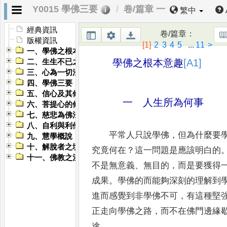
Y0015 學佛三要
卷/篇章 一
繁中
經典資訊
卷/篇章
：
版權資訊
[1]
2
3
4
5
...
11
>
一、學佛之根本意趣
學佛之根本意趣
[A1]
二、生生不已之流
三、心為一切法的主導者
四、學佛三要
五、信心及其修學
一 人生所為何事
六、菩提心的修習次第
七、慈悲為佛法宗本
八、自利與利他
平常人只說學佛
，
但為什麼要
九、慧學概說
十、解脫者之境界
究竟何在
？
這一問題是應該
明白的
十一、佛教之涅槃觀
不是無意義
、
無目的
，
而是要獲得
成
果
。
學佛的而能夠深刻的理解到
進而感覺到非學佛不可
，
有這
種堅
正走向學佛之路
，
而不在佛門邊緣
途
。