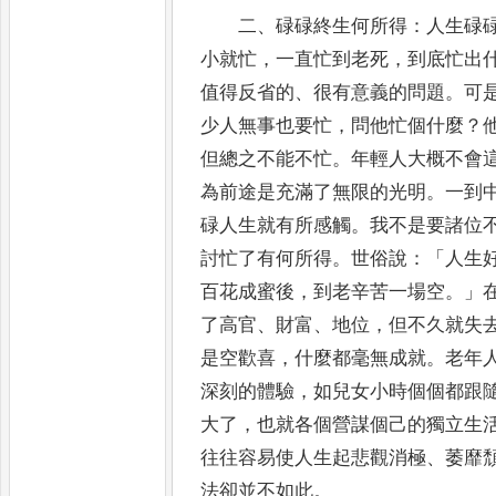
二
、
碌碌終生何所得
：
人生碌
小就忙
，
一直忙到老死
，
到
底忙出
值得反省的
、
很有意義的問題
。
可
少
人無事也要忙
，
問他忙個什麼
？
但總之不能不忙
。
年輕人大概
不會
為前途是充滿了無限的光明
。
一到
碌人
生就有所感觸
。
我不是要諸位
討忙了有何所得
。
世俗說
：
「
人生
百花成蜜後
，
到老辛苦一場空
。」
了高官
、
財富
、
地位
，
但不久就失
是空歡喜
，
什麼都毫無成就
。
老年
深刻的體驗
，
如兒女小時個個都跟
大了
，
也就
各個營謀個己的獨立生
往往容易使人生起悲觀消極
、
萎靡
法卻並不如此
。