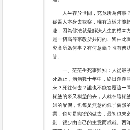
人生存於世間
，
究竟所為何事
從吾人本身去觀察
，
唯有這
樣才能
趣
，
因為佛法就是解決人生的根本
是一
切高等宗教所共同的
、
皆由此
究竟所為何事
？
有何意義
？
唯有
佛
答
。
一
、
茫茫生死事難知
：
人從最
死為止
，
匆匆數十年中
，
終
日渾渾
來
？
死往何去
？
誰也不能答覆這一
糊
塗的來又糊塗的去
，
人就在這糊
婦的配偶
，
也每是無意的似乎
偶然
業
，
也每是糊塗的做去
，
最初也未
劃
，
很少
由自己的主意而成就
。
西