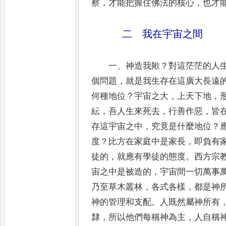
察
，
才能把握住佛法的核心
，
也才
二 我在宇宙之間
一
、
神造我歟
？
對這茫茫的人
個問題
，
就是我生存在這廣
大長遠
何種地位
？
宇宙之大
，
上天下地
，
紜
，
吾人生來死去
，
行善作惡
，
皆
存這宇宙之中
，
究竟是什麼地
位
？
度
？
比方在家庭中是家長
，
即負有
徒的
，
就應有學徒的態度
。
西方宗
宙之中是被造的
，
宇宙間一切萬事
乃至草木叢林
，
各式各樣
，
都是神
神的管理
和支配
。
人既然屬神所有
隸
，
所以他們每稱神為主
，
人自稱