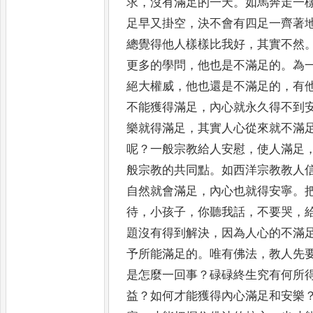
求
，
沒有滿足的一天
。
如馬奔走一
足早又掛
空
，
決不會有四足一齊著
總覺得他人樣樣比我好
，
其實不然
更多的學問
，
他也是不滿足的
。
為
絕大權威
，
他也還是不滿足的
，
有
不能獲得滿足
，
內心就永久得不到
樂就得滿足
，
其實人心從來就不滿
呢
？
一般宗
教給人安慰
，
使人滿足
般宗教的共同點
。
如西洋宗教教人
自然就會滿足
，
內心也就得安寧
。
待
，
小孩子
，
你聽我話
，
不要哭
，
題沒有得到解決
，
因為人心的不滿
予所能滿足的
。
唯有佛法
，
教人先
是怎麼一回事
？
碌
碌終生究有何所
益
？
如何才能獲得內心滿足和安樂