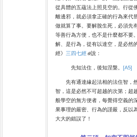
從具體的五蘊
法上照見空的
。
行從
離邊邪
，
就必須拿正確的行為來代
做就算了事
。
要解脫生死
，
必須先
等善行為方便
，
也不是什麼都不要
解
、
是行為
，
從有以達空
，
是必然
經
》
三四七經
說
：
先知法住
，
後知涅槃
。
[A5]
先有通達緣起法相的法住智
，
智
，
這是必然不可超越的次
第
；
超
般學空的無方便者
，
每覺得空義的
果
事理的嚴密
、
行為的謹嚴
，
反以
大大的錯誤了
！