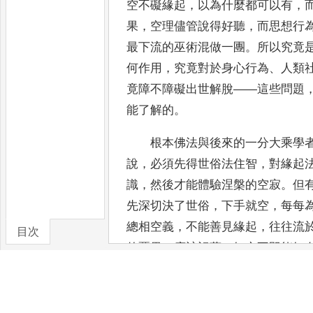
空不礙緣起
，
以為什麼都可以有
，
果
，
空理儘管說得好聽
，
而思想行
最下流的巫術混做一
團
。
所以究竟
何作用
，
究竟對於身心行為
、
人類
竟障不障礙出世解脫
——
這些問題
能了解的
。
根本佛法與後來的一分大乘學
說
，
必須先得世俗法住智
，
對緣起
識
，
然後才能體驗涅槃的空寂
。
但
先深
切決了世俗
，
下手就空
，
每每
總相空義
，
不能善見緣起
，
往往
流
目次
的惡果
。
應該記著
：
知空不即能知
有的正
確與否
。
不過
，
佛法的知有
，
不是要知