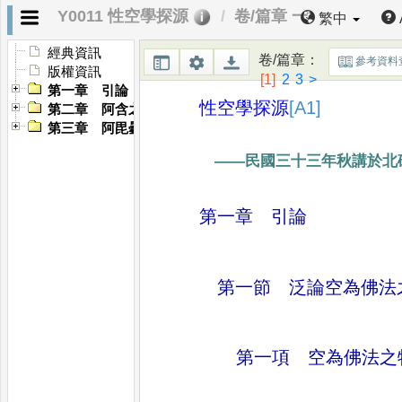
Y0011 性空學探源
卷/篇章 一
繁中
經典資訊
卷/篇章
：
參考資料
版權資訊
[1]
2
3
>
第一章 引論
性空學探源
[A1]
第二章 阿含之空
第三章 阿毘曇之空
——
民國三十三年秋講於北
第一章 引論
第一節 泛論空為佛法
第一項 空為佛法之