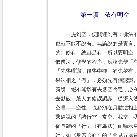
第一項 依有明空
一提到空
，
便關連到有
；
佛法
也就不能不說有
。
無論說的
是實有
的）妙有
，
總都是有
；
所以要明空
依
佛法
，
修學的程序
，
應該先學
「
「
先學唯識
，
後學中觀
」
的先
學有
果法相之
「
有
」，
必須先有個認識
義說
，
絕不能離有去憑空否定
，
必
去勘破一般人的錯誤認識
。
從深
入
空理
——
空性
，
也必須在具體法相
乘經說
的
「
諸行空
、
常空
、
我空
、
從具體的
「
行
」
（有為法）而顯示
經
，
如
《
般若心經
》
的
「
照見五蘊