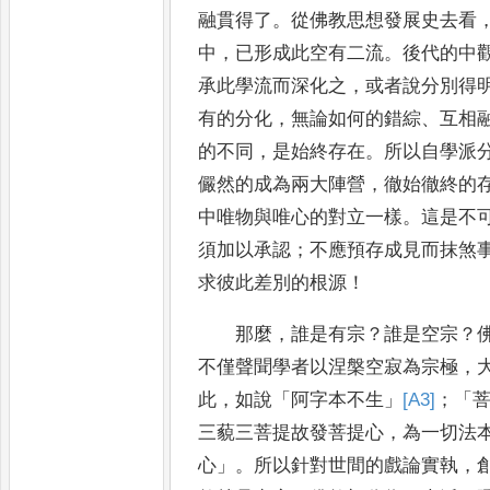
融貫得了
。
從佛教思想發展史去看
中
，
已形
成此空有二流
。
後代的中
承此學流而深化之
，
或者說分別得
有的分化
，
無論如何的錯綜
、
互相
的不同
，
是
始終存在
。
所以自學派
儼然的成為兩大陣營
，
徹始徹終的
中唯物與唯心的對立一樣
。
這是不
須加以承認
；
不應預存成見而抹煞
求彼此差別的根源
！
那麼
，
誰是有宗
？
誰是空宗
？
不僅聲聞學者以涅槃空寂為
宗極
，
此
，
如說
「
阿字本不生
」
[A3]
；
「
三藐
三
菩提故發菩提心
，
為一切法
心
」
。
所以針對世間的戲論實執
，