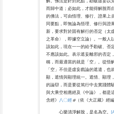
解
。
佛法是針對此點
，
勘破虛妄以
而歸中道
；
必如此
，
才能得解脫
而
的佛法
，
可由悟理
、
修行
、
證果上
同要點
，
即無論為悟理
、
修行與證
新
，
要求對於固有解行的否定（太
之革命
〉
，
即據空立論）
。
一般人
該如此
，
現在一一的給予勘破
、
否
不應該如此
。
表示遮妄離邪的否定
稱
，
而最適當的就是
「
空
」。
從悟
「
空
」
不但是虛
妄戲論的遮遣
，
也
顯
，
遮情與顯理統一
。
遮情
、
顯理
的論辯
，
而是要從篤行中去實踐體
與大乘空相應經及
《
中論
》
，
都是
含經
》
八〇經
（依
《
大正藏
》
經
心樂清淨解脫
，
是名為空
。
[