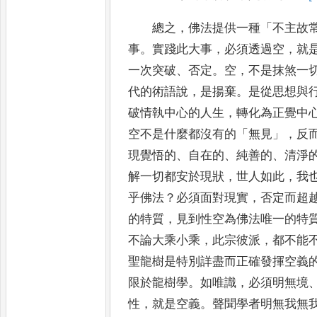
總之
，
佛法提供一種
「
不主故
事
。
實踐此大事
，
必須透過
空
，
就
一次突破
、
否定
。
空
，
不是抹煞一
代
的術語說
，
是揚棄
。
是從思想與
破情執中心的人生
，
轉化為正
覺中
空不是什麼都沒有的
「
無見
」，
反
現覺
悟的
、
自在的
、
純善的
、
清淨
解一切都安於現狀
，
世人如此
，
我
乎佛法
？
必須面對現實
，
否定而超
的特質
，
見到性空為佛法唯一的特
不論大乘小乘
，
此宗彼派
，
都不能
聖龍樹是特別詳盡而正確發揮空義
限於龍樹
學
。
如唯識
，
必須明無境
性
，
就是空義
。
聲聞學者明無我無