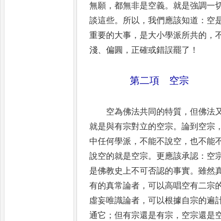
無願
，
都無非是空義
。
就是強調一
談這些
。
所以
，
我們應該知道
：
空
重要的大事
，
是大小學派所共的
，
淺
、
偏圓
，
正確或錯誤罷了
！
第二項 空宗
空為佛法共同的特質
，
但佛法
就是與有宗對立的空宗
。
論
到空宗
中任何學派
，
不能不說空
，
也不能
說
空的就是空宗
。
更應該承認
：
空
是佛教史上不可否認的事實
。
雖然
有的真常論者
，
可以高唱空有二宗
虛妄
唯識論者
，
可以根據自宗的遍
通它
；
但有宗還是有宗
，
空宗還
是