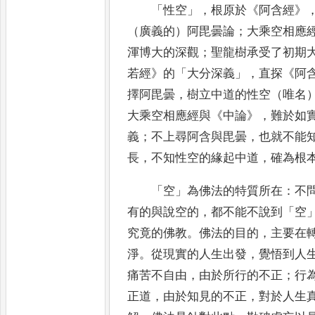
「
性空
」，
根原於
《
阿含經
》
（廣義的）阿毘曇論
；
大乘空
相應
渾博大的深觀
；
聖龍樹承受了初期
若經
》
的
「
大分深義
」，
直探
《
阿
擇阿毘曇
，
樹立中道的性空（唯
名
大乘空相應經與
《
中論
》
，
難於如
義
；
不上
尋阿含與
毘曇
，
也就不能
長
，
不知性空的緣起中道
，
確為根
「
空
」
為佛法的特質所在
：
不
有的與說空的
，
都不能不說
到
「
空
究竟的佛教
。
佛法的目的
，
主要在
淨
。
從現實的人生出發
，
覺悟到人
痛苦不自由
，
由於所行的不正
；
行
正道
，
由於知見的不正
，
對於人生