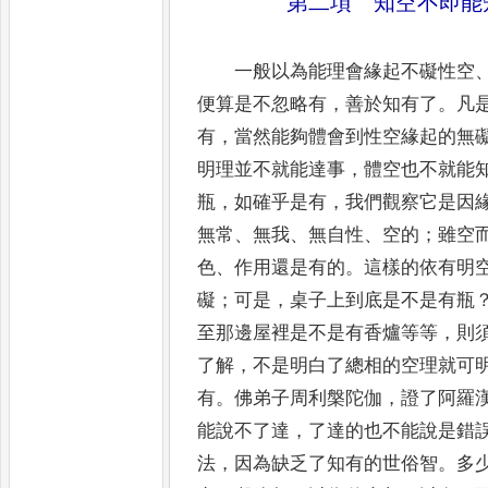
第二項 知空不即能
一般以為能理會緣起不礙性空
便算是不忽略有
，
善於知有
了
。
凡
有
，
當然能夠體會到性空緣起的無
明理
並不就能達事
，
體空也不就能
瓶
，
如確乎是有
，
我們觀察它是因
無常
、
無我
、
無自性
、
空的
；
雖空
色
、
作用還
是有的
。
這樣的依有明
礙
；
可是
，
桌子上到底是不是有瓶
至那邊屋裡是不是有香爐等等
，
則
了解
，
不是明
白了總相的空理就可
有
。
佛弟子周利槃陀伽
，
證了阿羅
能說不了達
，
了達的也不能說是錯
法
，
因為缺乏了知
有的世俗智
。
多