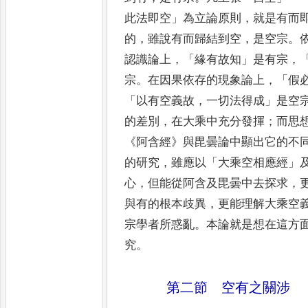
此法即空
」
為立論原則
，
就是有而
的
，
雖說
有而歸結到空
，
是空宗
。
認識論上
，「
緣有故知
」
是有宗
，
宗
。
在因果依存的現象論上
，「
假
「
以有空義
故
，
一切法得成
」
是空
的差別
，
在大乘中充分發揮
；
而思
《
阿含經
》
與毘曇論中顯出它的不
的研究
，
雖應
以
「
大乘空相應經
」
心
，
但能從阿含及毘曇中去探求
，
與有的根本歧異
，
更能理解大乘空
宗學者所惑亂
。
本
論
就是想在這方
究
。
第二節 空有之關涉