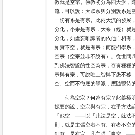
教就是空宗
。
佛教初分為四大派
，
流
，
可以說
：
大眾系與分別說系是
一切有系是有宗
。
此兩大流的發展
分化
，
小乘是有宗
，
大乘（經）就
分化
，
如虛妄
唯
識者的依他自相有
如實不空
，
就是有宗
；
而龍樹學系
空宗（空宗並非不說有）
。
從世間
到佛法智證的性
空
為宗
，
存有種種
宗與有宗
，
可說唯上智與下愚不移
空
、
空而不徹底的學派
，
應隨觀待
何為空宗
？
何為有宗
？
此義極
扼要的說
，
空宗與有宗
，
在
乎方法
「
他空
」——
以
「
此法是空
，
餘法
則
，
就是主張空者不有
、
有者不空
到有
，
是有宗
。
凡主張
「
自空
」
—