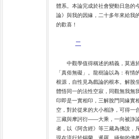
體系
。
本論完成於社會變動日急的
論
》
與我的因緣
，
二十多年來給我
的歡喜
！
二
中觀學值得稱述的精義
，
莫過
「
真俗無礙
」。
龍樹論以為
：
有情
根源
，
自性見為戲論的根本
。
解脫
體
悟同一的法性空寂
，
同觀無我無
印即是一實相印
，
三解脫門同
緣實
空
，
對於從來的大小相諍
，
可得一
三藏
與摩訶衍
——
大乘
，
一向被諍
者
，
以
《
阿含經
》
等三藏為佛說
，
現在流行於錫蘭
、
暹羅
、
緬甸的佛