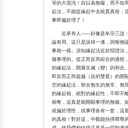
等的大混沌
！
自以為無礙
，
而不知
起
法
，
不能
從緣起中去統貫真俗
，
事即偏於理了
！
近來有人
——
好像是牟宗三說
論有用
。
這只是說得一邊
，
與唯物
事相一樣
。
須知緣起法近於辯證法
徹
事理的
。
從正而反而綜合的過程
的緣起法
，
開展生滅（變
）的
和合
即反而正而超越（反的雙遮）的開
空的
緣起法
，
契合無生的無常
、
無
的緣起相
、
絕對的緣起性
，
不即
不
相奪
，
這真是能開顯事理的無礙
。
或偏於
理性
，
或事理各有一套
，
這
的真相
！
對於這
，
中觀能抉
擇釋尊
成
，
使我們相信得這真是一切智者