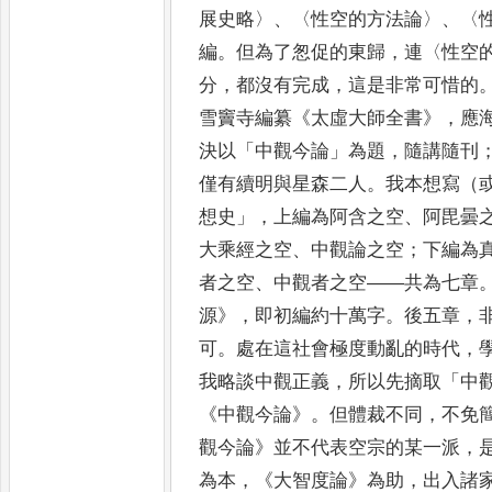
展史略
〉
、
〈
性空
的方法論
〉
、
〈
編
。
但為了怱促的東歸
，
連
〈
性空
分
，
都沒有完成
，
這是非常可惜的
雪竇寺編纂
《
太虛大師全
書
》
，
應
決以
「
中觀今論
」
為題
，
隨講隨刊
僅有續明與星森二人
。
我本想寫（
想史
」，
上編為阿含之空
、
阿毘曇
大乘經之空
、
中觀論之空
；
下編為
者
之空
、
中觀者之空
——
共為七章
源
》
，
即初編約十萬字
。
後五章
，
可
。
處在這社會極度動亂的時代
，
我略談中
觀
正義
，
所以先摘取
「
中
《
中觀今論
》
。
但體裁不同
，
不免
觀今論
》
並不代表空宗的某一派
，
為本
，
《
大
智度論
》
為
助
，
出入諸