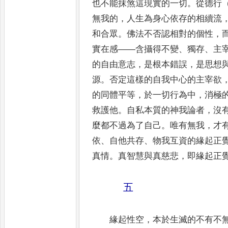
也不能抹煞這現實的一切
。
從德行
無我的
，
人生
為身心依存的相續流
和合眾
。
佛法不否認相對的個性
，
實在感
——
含攝得不變
、
獨存
、
主
的自由意志
，
是
根本錯誤
，
是思想
源
。
否定這樣的自我中心的主宰欲
的同體平等
，
於一切行為中
，
消極
救護他
。
自私本質的
神我論者
，
沒
麼都不過為了自己
。
唯有無我
，
才
依
、
自他共存
、
物我互資的緣起正
真情
。
真智慧與真慈悲
，
即緣起正
五
緣起性空
，
本於生滅的不有不