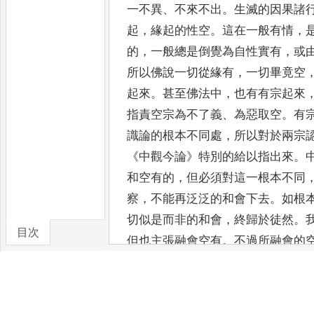
一不異
、
不來不出
。
生滅的
因果諸
起
，
緣起的性空
。
這在一般有情
，
的
，
一
般總是倒覺為自性實有
，
或
所以佛說一切從緣有
，
一切畢竟空
起來
。
甚至佛法中
，
也有有宗起來
指責空宗
為不了義
、
為惡取空
。
有
識論的根本不同處
，
所以對於兩宗
《
中觀今論
》
特別的給以指出來
。
和空有的
，
但
必須
對這一根本不同
察
，
不能再泛泛的和會下去
。
如根
切似是而非的和會
，
終歸於徒然
。
目次
但也主張融會空
有
。
不過所融會的
有宗
，
是從即空而有
、
即有而空的
事理
、
性相
、
空有
、
平等與差別等
相礙的總貫
。
本論
末後
幾章
，
即著