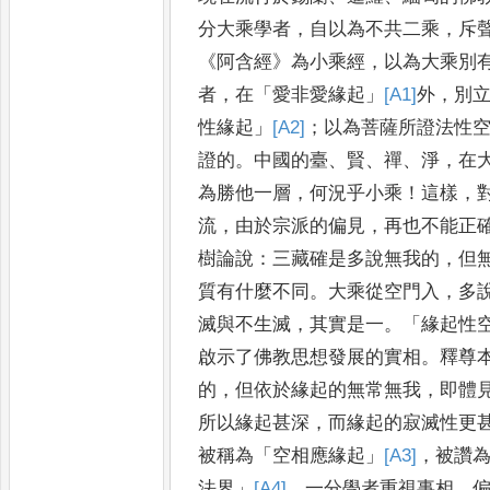
分大乘
學者
，
自以為不共二乘
，
斥
《
阿含經
》
為小乘經
，
以為大乘別
者
，
在
「
愛非愛緣起
」
[A1]
外
，
別
性緣起
」
[A2]
；
以為
菩薩所證法性
證的
。
中國的臺
、
賢
、
禪
、
淨
，
在
為勝他一
層
，
何況乎小乘
！
這樣
，
流
，
由於宗派的偏見
，
再
也不能正
樹論說
：
三藏確是多說無我的
，
但
質有什麼不同
。
大乘從空門入
，
多
滅與不生滅
，
其實是一
。「
緣起性
啟示了佛教思想發展的實相
。
釋尊
的
，
但依於緣起
的無常無我
，
即體
所以緣起甚深
，
而緣起的寂滅
性更
被稱為
「
空相應緣起
」
[A3]
，
被讚
法界
」
[A4]
。
一分學者重視事相
，