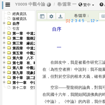
Y0009 中觀今論
卷/篇章 一
繁中
經典資訊
卷/篇章
：
版權資訊
[1]
2
3
4
5
...
12
>
自序
自序
引言
第一章 中道之內容及其意義
第二章 龍樹及其論典
第三章 緣起之生滅與不生不滅
一
第四章 中道之方法論
第五章 中觀之根本論題
第六章 八不
在師友中
，
我是被看作研究三
第七章 有、時、空、動
第八章 中觀之諸法實相
在
〈
為性空者辨
〉
中說到
：
我不能
第九章 現象與實性之中道
派
，
但對於空宗的根本大義
，
確有
第十章 談二諦
第十一章 中道之實踐
空宗
——
聖龍樹的論典
，
對我
第十二章 空宗與有宗
在民國十六年
，
我開始閱讀
佛典的
《
中論
》
。
《
中論
》
的內容
，
我什