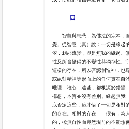
四
智慧與慈悲
，
為佛法的宗本
，
覺
。
從智慧（真）說
：
一切
是緣起
依
，
剎那流變
，
即是無我的緣起
。
性及
所含攝得的不變性與獨存性
。
這樣的存在
，
所以否認創造神
，
也
或絕對精神等形而上的任何實在自
唯理
、
唯心
，
這些
，
都根源於錯覺
構想
，
本質並沒有差別
。
緣起無我
底否定這些
，
這才悟了一切是相對
的存在
。
相對的存在
——
假有
，
為
的
，
極無自性而宛然現前的不能想