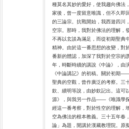
種
莫名其妙的愛好
，
使我趨向佛法
家後
，
曾一度留意唯識
，
但不
久即
的三論宗
。
抗戰開始
，
我西遊四川
空宗
。
那時
，
我對於佛法的理解
，
不再以玄談為滿足
，
而從初期聖
典
精神
。
由於這一番思想的改變
，
對
番新的
體認
，
加深了我對於空宗的
年
，
時斷時續的講說
《
中論
》
，
由
《
中論講記
》
的初稿
。
關於初期
—
聖典的空
觀
，
曾作廣泛的考察
。
三
欽
、
續明等說
，
由妙欽記出
。
這可
源
》
，
與我另一作品
——
《
唯識學
經這一番考察
，
對於性空的理解
，
空為佛法的根本教義
。
三十五年春
論
」
為題
，
開講於漢藏教理院
。
原