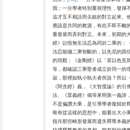
我
；
一分學者特別重視理性
，
發揮
這才互
不相諒而尖銳的對立起來
。
應該是共同的教
源
，
有此不即不離
重發展而弄到對立
。
本來
，
初期的
經
》
以悟
無生法忍為同於二乘的
；
法忍能攝二乘智斷
的
，
以先尼的因
的現觀
；
《
金剛經
》
以
「
若以色見
等
，
都確認三乘
聖者成立於同一的
寂
，
那裡如執小執大者所說
？
所以
《
阿含經
》
義
，
《
大智度論
》
的引
法
、
《
眾義經
》
偈等來明第一
義諦
不是偏讚大乘
，
是引導學者復歸於
唯有
從這樣的思想中
，
能看出大小
指斥那些
畸形發展而遺失釋尊本
義