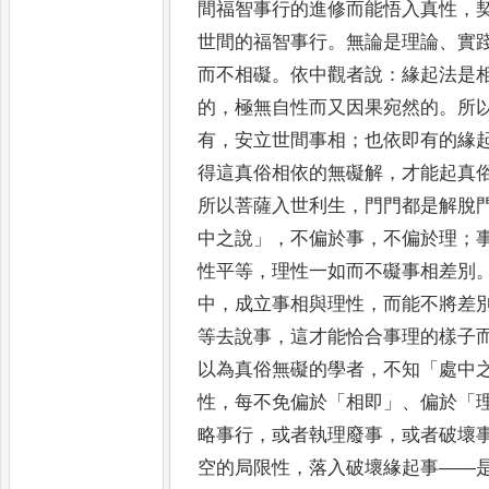
間福智事行的進修而能悟入真性
，
世間的福智事行
。
無論是理論
、
實
而不相礙
。
依中
觀者說
：
緣起法是
的
，
極無自性而又因果宛然的
。
所
有
，
安立世間事相
；
也依即有的緣
得這真俗相依的無
礙解
，
才
能起真
所以菩薩入世利生
，
門門都是解脫
中
之說
」，
不偏於事
，
不偏於理
；
性平等
，
理性一如而
不礙事相
差別
中
，
成立事相與理性
，
而能不將差
等去
說事
，
這才能恰合事理的樣子
以為真俗無礙的學者
，
不知
「
處
中
性
，
每不免偏於
「
相即
」、
偏於
「
略事行
，
或者執理廢事
，
或者破壞
空的局限性
，
落入破壞緣起
事
——