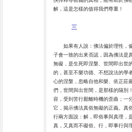
抉擇釋尊教義的真相
，
能有助於佛
解
，
這
是怎樣的值得我們尊重
！
三
如果有人說
：
佛法偏於理性
，
子會一致的出來否認
，
因為
佛法是
無礙
，
是生死即涅槃
、
世間即出世
的
，
甚至不樂功德
、
不想說法的學
心的涅槃
，
忽略自他和樂
、
依
正莊
們
，
世間與出世間
，
是那樣的隔別
容
，
受到
苦行厭離時機的歪曲
；
一
它
，
揭示佛法真俗無礙的正義
。
真
行兩方面說
：
解
，
即俗事與真理
，
真
，
又真而不
礙俗
。
行
，
即事行與