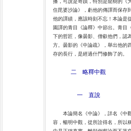
播
，
可說是奇蹟
，
特別是龍樹的
《
住毘婆沙論
》
，
虧他的
傳譯而保存
他的譯績
，
應該時刻不忘
！
本論是
園譯的青目
《
論釋
》
中節出
。
青目
下的哲匠
，
像
曇影
、
僧叡
他們
，
認
方
。
曇影的
《
中論疏
》
，
舉出他的
存
的長行
，
是經過什門修飾了的
。
二 略釋中觀
一 直說
本論簡名
《
中論
》
，
詳名
《
中
容
，
暢明中觀
，
從所詮得名
，
所以