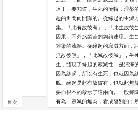
達
！」
要知道
，
生死的流轉
，
涅槃
起的世間而開顯的
。
從緣起的生滅
集
。
「
此有
故彼有
」
，
「
此生故彼
因果
，
不外惑業苦的鉤鎖連環
。
生
雜染的流轉
。
從緣起的寂滅方面
，
無故彼無
」
，
「
此滅故彼滅
」
，
生
生
，
體現了緣起的寂滅性
，
是清淨
因為緣起
，
所以有生死
；
也就因為
脫
。
緣起是此有故彼
有
，
也就此無
要而根本的啟示了這兩面
。
一般聲
有為
，
寂滅的無為
，
看成隔別的
；
目次
無為（主要是擇滅無為
）
，
生死與
間
，
看成兩截
。
不知有為即無為
，
死即涅槃
。
所以體悟緣起的自性
，