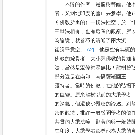
本論的作者
，
是龍樹菩薩
。
他
者
，
又到北印度的雪山去參學
。
他
方佛教所重的）一切法性空
，
於（
三世
法相有
，
也有透闢的觀察
。
所
為論說
，
就善巧的溝通了兩大流
—
後說畢竟空
」
[A2]
。
他是空有無礙
佛教的綜貫者
，
大小乘佛教的貫通
法
，
當然是宏偉精深無比
！
龍樹曾
部分還是在南印
。
南憍薩羅國王
—
護持者
。
當時的
佛教
，
在他的弘揚
的巨變
。
原來龍樹以前的大乘學者
的深義
，
但還缺少嚴密的論述
。
到
密的觀法
，
批評一
般聲聞學者的似
共貫的大乘法幢
，
顯著的與一般聲
在印度
，
大乘學者都尊他為大乘的