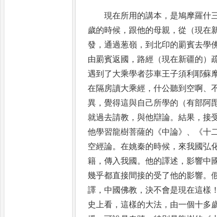
現在所用的講本
，
是鳩摩羅什
歲的時候
，
跟他的母親
，
從
（現在
發
，
通過葱嶺
，
到北印的罽賓去學
由
罽賓返國
，
路經（現在新疆的）
遇到了大乘學者莎車王子須利
耶蘇
在隔房讀大乘經
，
什公聽到空啊
、
異
，
覺得這與自己所學的（有部阿
就過去請教
，
與他辯論
。
結果
，
接
他學習龍樹菩薩的
《
中論
》
、
《
十
空經論
。
在姚秦的時候
，
來我國弘
籍
，
傳入我國
。
他的譯述
，
影響中
幾乎都直接間接的受了他的影響
。
譯
，
中國
佛教
，
決不會是現在這樣
史上看
，
這樣的大法
，
由一個十多