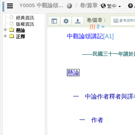
Y0005 中觀論頌講記
卷/篇章 一
繁中
經典資訊
卷/篇章
：
參考資料
版權資訊
[1]
2
>
懸論
中觀論頌講記
[A1]
正釋
——
民國三十一年講於
懸論
一 中論作者釋者與譯
一 作者