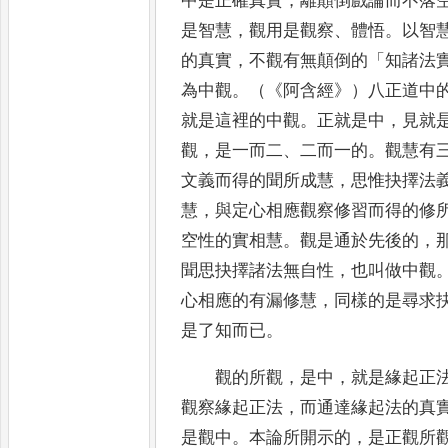
中是正確真實
，
離顛倒戲論而不落
是智
慧
，
觀用是觀察
、
體悟
。
以智
的真實
，
不觀有無顛倒的
「
知諸
法
為中觀
。
（
《
阿含經
》
）八正道中
就是這裡的
中觀
。
正就是中
，
見就
觀
，
是一而二
、
二而一的
。
觀慧有
文義而得的聞所成慧
，
思惟抉擇法
慧
，
與定心相應觀
察修
習而得的修
空性的實相慧
。
觀是通於先後的
，
聞思抉擇諸法無自性
，
也叫做中觀
心相應的有漏修慧
，
同樣
的是尋求
是了知而已
。
觀的所觀
，
是中
，
就是緣起正
觀察緣起正法
，
而通達緣起
法的真
是觀中
。
本論所開示的
，
是正觀所