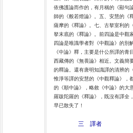
依佛護論而作的
，
有月稱的
《
顯
句
師的
《
般若燈論
》
。
五
、
安慧的
《
薩摩的
《
釋論
》
。
七
、
古拏室利的
拏末底的
《
釋論
》
。
前四論是中觀
四論是唯識學者對
《
中觀論
》
的別
《
中論
》
釋
，
主要是什公所譯的青
西藏傳的
《
無畏論
》
相近
。
文義簡
的釋論
。
還有唐明知識譯的清辨的
惟淨等譯的安
慧的
《
中觀釋論
》
，
的
《
順中論
》
，
略敘
《
中論
》
的大
羅跋陀羅的
《
釋論
》
，
既沒有譯全
早已散失了
！
三 譯者