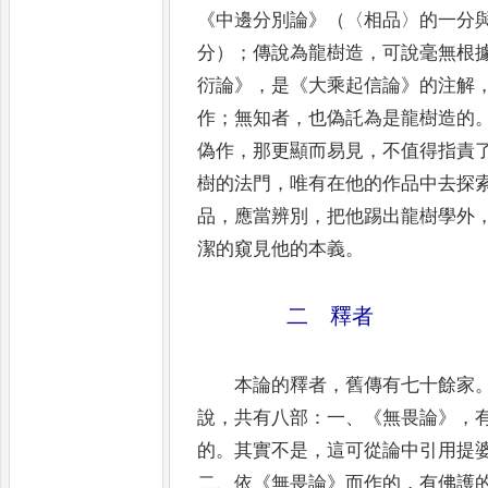
《
中邊分別論
》
（
〈
相品
〉
的一分
分）
；
傳說為龍樹造
，
可說毫無根
衍論
》
，
是
《
大
乘起
信論
》
的注解
作
；
無知者
，
也偽託為是龍樹造的
偽作
，
那更顯而易見
，
不值得指責
樹的法門
，
唯有在
他的
作品中去探
品
，
應當辨別
，
把他踢出龍樹學外
潔的窺見他的本義
。
二 釋者
本論的釋者
，
舊傳有七十餘家
說
，
共有八部
：
一
、
《
無畏論
》
，
的
。
其實不是
，
這可從論中引用提
二
、
依
《
無畏論
》
而作的
，
有佛護