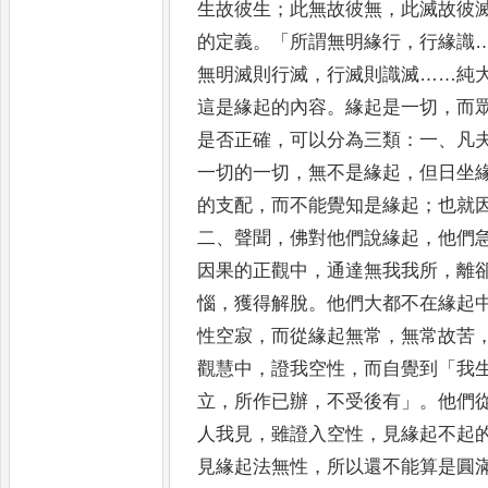
生故彼生
；
此無故彼無
，
此滅故彼
的定義
。
「
所
謂無明緣行
，
行緣識
無明滅則行滅
，
行滅則識滅
……
純
這是緣起的內容
。
緣起是一切
，
而
是否正確
，
可以分為
三類
：
一
、
凡
一切的一切
，
無不是緣起
，
但日坐
的支配
，
而不能覺知是緣起
；
也就
二
、
聲聞
，
佛對他們說
緣
起
，
他們
因果的正觀中
，
通達無我我所
，
離
惱
，
獲得解脫
。
他們大都不在緣起
性空寂
，
而從緣起無常
，
無
常
故苦
觀慧中
，
證我空性
，
而自覺到
「
我
立
，
所
作已辦
，
不受後有
」
。
他們
人我見
，
雖證入空性
，
見緣起不
起
見緣起法無性
，
所以還不能算是圓