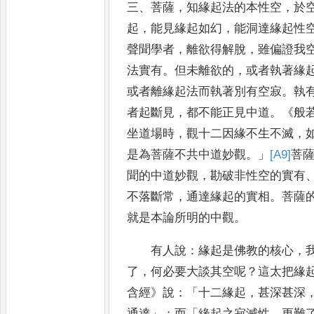
三
、
菩薩
，
知緣起法的本性空
，
於
起
，
能見緣起如幻
，
能洞達緣起性
聲聞學者
，
離欲得解脫
，
雖偏證我
法實有
。
但
未
離欲的
，
或者執著緣
或者離緣起法而執著別有空寂
。
執
者起斷見
，
都不能正見中道
。
《
般
坐道場時
，
觀
十
二因緣不生不滅
，
是為菩薩不共中道妙觀
。」
[A9]
菩
聞的中道妙觀
，
勘破非性空的實有
不落斷常
，
通達緣起
的
實相
。
菩薩
就是本論所明的中觀
。
有人說
：
緣起是佛教的核心
，
了
，
何必要大談其空呢
？
這
太把緣
含經
》
說
：
「
十二緣起
，
甚深甚深
通
達
」
；
而
「
緣起之寂滅性
，
更難