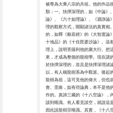
被尊為大乘八宗的共
祖
。
他的作品
類
：
一
、
抉擇深理的
，
如
《
中論
》
論
》
、
《
六十如理論
》
、
《
迴諍論
理的觀察方式
，
開顯諸法的
真實相
的
，
如釋
《
般若經
》
的
《
大智度論
十地品
》
的
《
十住毘婆沙論
》
。
這
理上
，
說明菩薩利他的廣大行
。
把
來
，
才成為整個的龍樹學
。
現在講
於抉擇深
理的
，
並且是抉擇深理諸
以
，
有人稱龍樹系為中觀派
。
後起
龍樹為祖
，
這可見他的偉大
，
但也
會
、
歪曲
，
如
有些論典
，
本不是他
作的
。
真諦三藏的
《
十八空論
》
，
談到唯識
。
有人看見談空
，
就說這
因此說龍樹宗唯
識
。
其實
，
《
十八