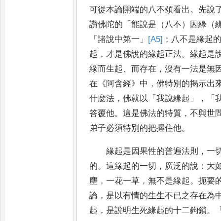
可
從本論開端的八不頌看出
。
先說
讚佛陀的
「
能說是（八不）因
緣（
「
諸說中第一
」
[A5]
；
八不是緣起
起
，
才是佛說
的緣起正法
。
緣起是
緣而生起
、
而存在
，
沒有一法是無
在
《
阿含經
》
中
，
佛特別的揭示出
什麼法
，
佛就以
「
我說緣起
」
，
「
答覆他
。
這是佛法的特質
，
不與世
弟子必須特別的把握住他
。
緣起是因果性的普遍法則
，
一
的
。
這緣起的一切
，
廣泛的
說
：
大
塵
，
一花一草
，
無不是緣起
。
扼要
論
，
是以有情的生生不已之存在為
起
，
是說明生死緣起的十二鉤鎖
。