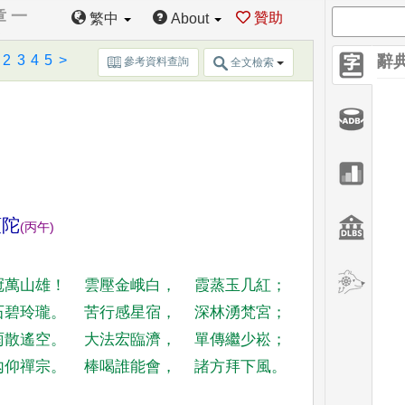
章 一
贊助
繁中
About
2
3
4
5
>
辭
參考資料查詢
全文檢索
頭陀
(
丙午
)
冠萬山雄
！
雲壓金峨白
，
霞蒸玉几紅
；
石碧玲瓏
。
苦
行感星宿
，
深林湧梵宮
；
雨散遙空
。
大法宏臨濟
，
單傳繼少崧
；
內仰禪宗
。
棒喝誰能會
，
諸方拜下風
。