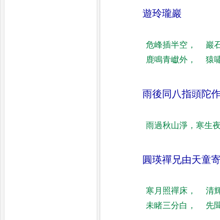
遊玲瓏巖
危峰插半空
，
巖
鹿鳴青巘外
，
猿
雨後同八指頭陀
雨過秋山淨
，
寒生
圓瑛禪兄由天童
寒月照禪床
，
清
未睹三分白
，
先