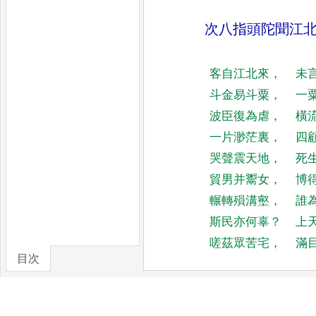
次八指頭陀聞江
客自江北來
，
未
斗金易斗粟
，
一
波臣復為虐
，
橫
一片
渺茫裏
，
四
哭聲震天地
，
死
貿男并鬻女
，
博
輾轉殞溝
壑
，
誰
斯民亦何辜
？
上
嗟茲眾苦宅
，
滿
目次
山樓曉望