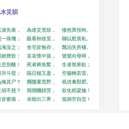
北水災韻
言淚先垂
，
為述災荒狀
，
慘然異恆時
。
粟一珠璣
；
眼
看秋收至
，
聊以慰衷私
。
流淹沒之
；
舍宅皆無存
，
飄泊失所棲
。
顧絕煙炊
；
哀哀懷中孩
，
號號向母啼
，
生悲別離
！
死者葬
魚鱉
，
生者熬寒飢
；
得升斗貲
；
隔日糧又盡
，
空腸轉若雷
。
為掩其尸
？
髑髏棄荒野
，
祇供禽獸肥
。
天胡不慈
？
我憫饑饉苦
，
欲化稻梁施
！
目皆瘡痍
，
未能出三界
，
低徊空自悲
！