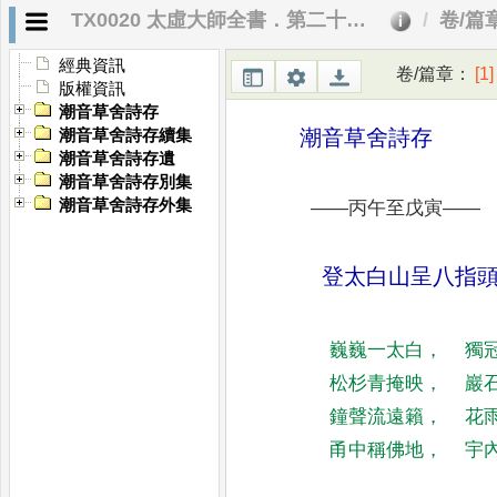
TX0020 太虛大師全書．第二十編 詩存
卷/篇
經典資訊
卷/篇章
：
[1]
版權資訊
潮音草舍詩存
潮音草舍詩存
潮音草舍詩存續集
潮音草舍詩存遺
潮音草舍詩存別集
潮音草舍詩存外集
——
丙午至戊寅
——
登太白山呈八指
巍巍一太白
，
獨
松杉青掩映
，
巖
鐘聲流遠籟
，
花
甬中
稱佛地
，
宇