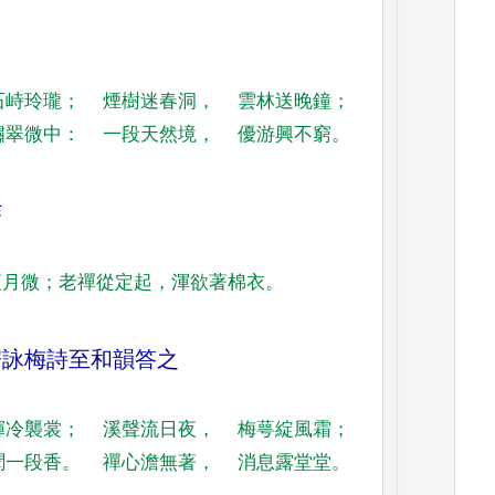
石峙玲瓏
；
煙樹迷春洞
，
雲林送晚鐘
；
嘯翠微中
：
一段天然境
，
優游興不窮
。
作
夜月微
；
老禪從定起
，
渾欲著棉衣
。
寄詠梅詩至和韻答之
輝冷襲裳
；
溪聲流日夜
，
梅萼綻風霜
；
聞一段香
。
禪
心澹無著
，
消息露堂堂
。