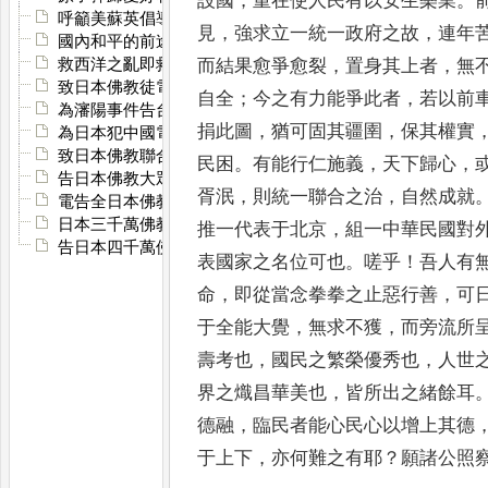
設國
，
重在使人民有
以安生樂業
。
呼籲美蘇英倡導和平
見
，
強求立一統一政府之故
，
連年
國內和平的前途瞻望與中間調解
救西洋之亂即救世界之亂
而結果愈爭愈裂
，
置身其上者
，
無
致日本佛教徒電
自全
；
今之有力能爭此者
，
若以
前
為瀋陽事件告台灣朝鮮日本四千萬佛教民眾書
捐此圖
，
猶可固其疆圉
，
保其權實
為日本犯中國電告其國佛教徒
致日本佛教聯合會書
民困
。
有能
行仁施義
，
天下歸心
，
告日本佛教大眾
胥泯
，
則統一聯合之治
，
自然成就
電告全日本佛教徒眾
日本三千萬佛教徒可起來自救救國民矣
推一代表于北京
，
組一中華民國對
告日本四千萬佛教徒
表國家之名位可也
。
嗟
乎
！
吾人有
命
，
即從當念拳拳之止惡行善
，
可
于全
能大覺
，
無求不獲
，
而旁流所
壽考也
，
國民之繁榮優秀也
，
人世
界之熾昌華美也
，
皆所出之緒餘耳
德融
，
臨民者能
心民心以增上其德
于上下
，
亦何難之有耶
？
願諸公照