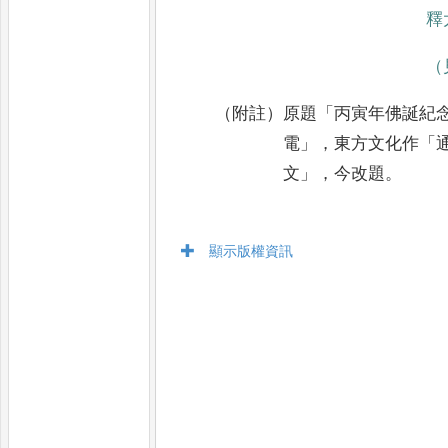
釋
（
（附註）原題
「
丙寅年佛誕紀
電
」，
東方文化作
「
文
」，
今改題
。
顯示版權資訊