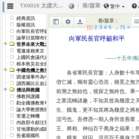
TX0015 太虛大師全書．第十五編 時論
卷/篇章 一
繁中
經典資訊
卷/篇章
：
版權資訊
[1]
2
3
4
5
...
71
>
向軍民長官呼籲和平
向軍民長官呼籲和平
論華日當聯布佛教於歐美
世界未來大戰之救濟
電邀達賴來京
上國民會議代表諸公意見書
——
十五年佛
根本救災在全國人心的悔悟
中國危機之救濟
各省軍民長官鑒
：
人身數十年
因遼滬事件為中日策安危
偕亡滅
，
獨有靈心浩浩
，
雖覓之
無
讀西藏比丘血淚書告中央政府及國民
佛法與救國
前溯之無始也
，
後探之無終也
。
乘
佛教與護國
之業流轉諸
趣
，
不知其曾為幾度之
勸全國佛教青年組護國團
論大學教授救國宣言
生
、
餓鬼
，
更不知其將為幾度之將
世運之轉機
流丐也
。
吾儕憑一期人身所造善業
內政部今頗注重宗教
王
、
將相
、
神仙百千萬身之
福果
；
甘地運動的成敗關係世界文化
告暹羅國民
生
、
餓鬼
、
獄囚
、
流丐百千萬身之