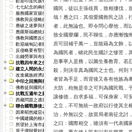
歡迎印度民族領袖尼赫魯先生
七七紀念的兩個特點
國民
，
徒以主張歧異
，
致相摟伐
，
服務國家宣揚佛教
哉
！
應之曰
：
其假愛國
救民之語
，
佛教與反侵略的意義
應破之迷夢與應生之覺悟
者
，
此無論也
。
即令問心靡他
，
而
應羅斯福總統邀請之和平建議
致全
國靡爛
，
民不聊生
，
亦應慚愧
佛教與國際反侵略
庶可回補于萬一
，
豈能藉為文飾
，
歡迎緬甸記者團
反侵略要有堅強力量
為國民者
，
睹此民生國計之慘苦
，
出錢勞軍與布施
息事寧人是務
，
以圖生養教育
。
若
抗戰四年來之佛教
建立人間的永久和平
殺
，
則決非真為國民之士也
。
何則
改進藏族經濟政治教育之路線
者皆為手足
，
而背後又各有他族為
中印之回溯與前瞻
佛教徒與國民外交
大防
，
殆無是非之可判為國
民戰
，
抗戰五週年之新意義
讓修德
，
自求多福
，
可保身家
，
可
西藏問題之適當解決
之立
，
不可無統一政府以行使其主
聯合國戰勝後之平和世界
因果昭然縱惡者可以止矣
治
，
外無以交
，
故當局者南征北討
中國建國的根本要事
之曰
：
國際相交
，
雖須有一代表國
所望於上海市參議會
原子彈歸愛好和平的科學家保管