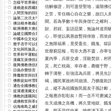
怎樣平世界兩個不平
信解修
證
，
則可盡登聖地
，
遠階佛
達賴逝矣西藏將奈何
人間苦海的回頭是岸
之苦
，
常住稱心自在之樂
，
故曰人
論第二次汎太平洋佛教青年會大會
聞
。
若為爭數十年與身偕亡之權利
佛法根本教義與時局之關係
歐洲佛教大會的論諍
財
、
邪婬
、
妄語惡業
，
無論舛道而
論建立國際合眾國
心
，
即使以夙善故暫得倖致
，
而坐
中國本位文化建設略評
之
無限福果
，
竟受畜生
、
餓鬼
、
獄
覺乎否乎可以覺矣
文化與民族及人類的存亡關係
世靡窮惡報
，
苟非大愚不靈
，
亦寧
世界和平運動的羅斯福
夏內爭
，
兵匪交虐
，
淫殺焚掠
，
村
漢藏互派僧侶遊學與何鍵電請提倡綱常
復興佛教僧侶應受軍訓
災
，
死亡枕藉
。
幸存者
，
農輟于野
日偽亦覺悟否
轉于溝壑
，
壯強流為兵匪
，
將見生
降魔救世與抗戰建國
佛教徒如何雪恥
竭
，
國民軍政終同崩潰
。
乃猶復欺
通告全國佛教徒加強組織以抗戰
止
，
縱不為祖國族民親友子孫計
卹
從溝通漢藏文化說到融合漢藏民族
之報應亦彰彰矣
！
而一念不可磨滅
佛教的護國與護世
成佛救世與革命救國
生天成佛之
良機
，
將久受地獄
、
餓
佔海南島之威脅與對佛教國之誘略
果
，
能不悲從中來
，
愴然涕下乎
！