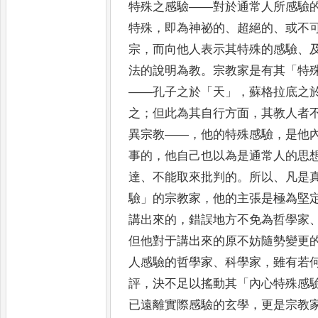
特殊之感驗
——
對於通常人所感驗
特殊
，
即為神祕的
、
超絕
的
、
或不
宗
，
而向他人表示其特殊的感驗
、
法的說
明為教
。
宗教家是有其
「
特
——
孔子之於
「
天
」，
蘇格拉底之
之
；
但此為其自行方面
，
其教人者
異宗教
——，
他的
特殊感驗
，
是他
事的
，
他自己也以為是通常人的思
達
、
不能取來批判的
。
所以
、
凡是
驗
」
的宗教家
，
他的主張是極為
堅
講出來的
，
錯誤地方不免為哲學家
但他對于講
出來的原不妨隨勢變更
人感驗的哲學家
、
科學家
，
雖有若
評
，
決不足以搖動其
「
內心特殊感
已遠離實際感驗的玄學
，
更是宗教