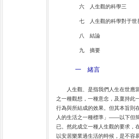
六 人生觀的科學三
七 人生觀的科學對于世
八 結論
九 摘要
一 緒言
人生觀
、
是指我們人生在世應
之一種觀想
，
一種意念
，
及稟持
此
行為與所結成的效果
。
但其本旨則
人的生活之
一種標準
」——
以下但
已
。
然此成立一種人生觀的要求
，
以安居樂業過生活的時候
，
是不容