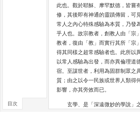
此也
。
觀於耶穌
、
摩罕默德
，
皆嘗
修
，
其後即有神通
的靈蹟傳留
，
可
常人之內心特殊感驗為本質
，
乃發
乎人也
。
故宗教者
，
創教人由
「
宗
教者
，
復由
「
教
」
而實行其所
「
宗
得其同樣之超常感驗者也
。
此所以
以常人感
驗為出發
，
而亦異倫理道
宿
。
至謀世者
，
利用為固群制眾之
質
；
由之以令一民族或世界人類得
影響
，
亦其旁效而已
。
目次
玄學
、
是
「
深遠微妙的學說
」
之學說
，
是從深遠微妙的感驗而
來
從推理展轉增上而來者
，
是哲學的
教與哲學之
間的
。
但玄學卻不是宗