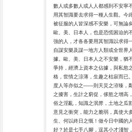
數人或多數人或人人都
感到不安寧
用其智識要去求得一種人生觀
。
今
被
征服的人皆深感不安樂
，
可無論
歐
、
美
、
日本人
，
也是恐慌困迫的
強的人
，
才各各要用其智識以求得
自謀安樂及謀
一地方人類或全世界
據
。
歐
、
美
、
日本人之不安樂
，
猶
爭持
，
經濟上資本之佔據
，
與私慾
格
，
世情之涼薄
，
生趣之枯
寂而已
度人等亦似之
——
則天災之洊臻
，
之擾害
，
生計之窮促
，
侈慾之增高
俗之淫亂
，
知識之泯棼
，
土地之瓜
意見之衝突
，
能力之脆弱
，
真使大
生
、
何以終日之慨
！
做今日中國的
好
？
於是七手八腳
，
逞其小才淺智