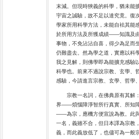
末減
。
但現時狹義的科學
，
猶未能
宇宙之
誠驗
，
故不足以達究竟
。
復
學家所用科學方法
，
未能自
袪
其能
於所用方法及所獲成績
——
知識及
事物
，
不免沾沾自
喜
，
得少為足而
仍難盡去
。
然為學之道
，
實應以科
我之見解
，
則佛學即為能擴充感驗
科學也
。
前來不過說宗教
、
玄
學
、
感驗
，
今請進言宗教
、
玄學
、
哲學
宗教一名詞
，
在佛典原有其解
界
——
煩惱障淨智所行真實
、
所
知
——
為宗
，
應機方便宣說為教
。
此
一名
，
義雖不
合
，
但日本譯為宗教
義
，
而此義放低了
，
也儘可為一般