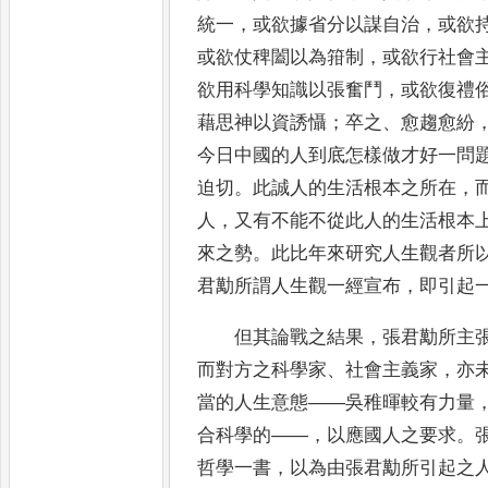
統一
，
或欲據省分以謀自治
，
或欲
或欲仗稗闔以為箝制
，
或欲行社
會
欲用科學知識以張奮鬥
，
或欲復禮
藉思神以資
誘懾
；
卒之
、
愈趨愈紛
今日中國的人到底怎樣做才好一問
迫切
。
此誠人的生活根本之所在
，
人
，
又有不能不從此人的
生活根本
來之勢
。
此比年來研究人生觀者所
君勱
所謂人生觀一經宣布
，
即引起
但其論戰之結果
，
張君勱所主
而對方之科學家
、
社會主義家
，
亦
當的人生意態
——
吳稚暉較有力量
合科學的
——，
以應國人之要求
。
哲學一書
，
以為由張君勱所引起之