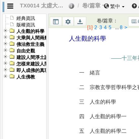
TX0014 太虛大師全書．第十四編 支論
卷/篇章 一
繁中
經典資訊
卷/篇章
：
版權資訊
[1]
2
3
4
5
...
8
>
人生觀的科學
人生觀的科學
大乘與人間兩般文化
佛法救世主義
自由史觀
建設人間淨土論
——
十三年
怎樣來建設人間佛教
即人成佛的真現實論
一 緒言
人生佛教
二 宗教玄學哲學科學之
三 人生的科學
四 人生觀的科學一
五 人生觀的科學二