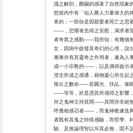
識之解剖
，
囫圇的感著了自然現象
想彼內中有
「
似人勝人力量偉大的
來的
；
一部份
是因親愛者死亡之思
——，
悲懼者忽得之安慰
，
渴求者
者奇異之感動
——
我所知
：
有幾個
女
，
因病中啟發其奇幻的心
境
，
說
漸漸亦有其靈奇之作用者
，
遂為人
成一小
宗教的
——，
以及偶得啟示
澄念所成之感通
，
藉物凝心所生起
推出之數命
——
若圓光
、
扶乩
、
催
——
等等
，
於是憑其
所感得之影響
何之鬼神主持其間
——
其間亦非絕
呼應相感召者
——，
而鬼神教遂迭
者既有其鬼之特殊感驗
，
而哲學
、
驗
、
及推論理智以斥其必無
，
固不