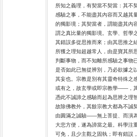
所知
之義理
，
有契當不契當
：
其不
感驗之事
，
不能盡其內容而又越其
的獨影境
；
其契當者
，
謂能盡其內
謂之真比量的獨
影境
。
玄學
、
哲學
其錯誤多從思推而來
；
由其思推之
所獲之理知超越常人
，
由是寶其所
判斷事物
，
而不知離所感驗
之事物
是否如此已無從辨別
，
乃必欲據之
其妄也
。
宗教是別有其靈奇特殊之
或有之
，
故玄學或即宗教學
——，
憑此不誠諦之感驗而起為思辨之理
故除佛教外
，
其餘
宗教大都為不誠
由圓滿之誠驗
——
無上菩提
、
而演
大悲方便
，
遂為諦當之最
。
科學注
可免
，
且少主觀之固執
；
即
有錯誤