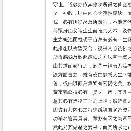
守也
。
道教
亦依其修煉所得之仙靈
至一神教
，
則由內心之靈性感驗
，
我
」
必有所從來及所歸宿
，
不隨肉
與眾身由父祖生生而推其
大本
，
及
主之統治而推想宇宙萬有必有一生
此推
想以祈望契合
，
復得內心彷彿
所得感驗及致此感驗之方法宣示眾
由其道而奉行之
，
於是一神教乃流
誤方面言之
，
雖
有或由缺憾人生不
善
，
或由汎觀萬彙皆有蕃變之美
、
黃宗羲堅持必有一昊天上帝
，
其理
意其必有造物主宰之上神
；
然確實
因實有其內心之特殊感驗而起為教
功業名
譽富貴者
。
雖亦有因之為帝
然此乃其副產之旁果
，
而其所求之