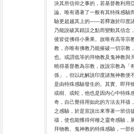
決其所信仰之事的
，
若基督教利用
論
。
唯有遇著了一般有其特殊感驗
驗更超越其上的
——
若釋迦於印度
乃能說破其錯誤之點而變動其信念
後皆從佛得小乘
果
。
故唯有高等宗
教
，
亦唯有佛教乃能摧破一切宗教
也
。
或謂低等的拜物教及鬼神教與
曉得基督教為宗教
，
故說宗教
為
「
係
」，
但以此解說印度諸無神教便
是由特殊
感驗發生的
。
其實
、
即拜
或樹
、
或蛇
，
他也是因內心中特殊
奇
，
自己覺得用如此的方法去拜禱
之感驗
，
於是宣說出
來導著一班信
禱
，
使也能獲得何種之靈奇感驗
，
拜
物教
。
鬼神教的特殊感驗
，
一部