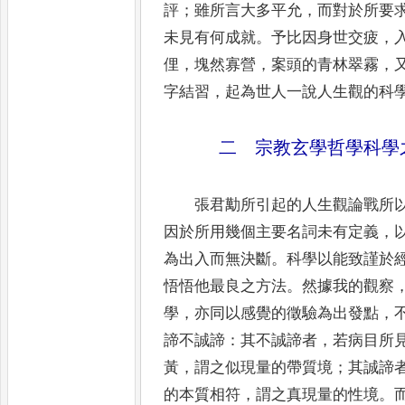
評
；
雖所言大多平允
，
而對於所要
未見有何成就
。
予比
因身世交疲
，
俚
，
塊然寡營
，
案頭的青林翠霧
，
字結習
，
起為世人一說人生觀的科
二 宗教玄學哲學科學
張君勱所引起的人生觀論戰所
因於所用幾個主要名詞未有定義
，
為出入而無決斷
。
科學以能致謹於
悟悟他最良
之方法
。
然據我的觀察
學
，
亦同以感覺的徵驗為出發點
，
諦不誠諦
：
其不誠諦者
，
若病目所
黃
，
謂之似現量的帶質境
；
其誠諦
的本質相符
，
謂之真現量的性境
。