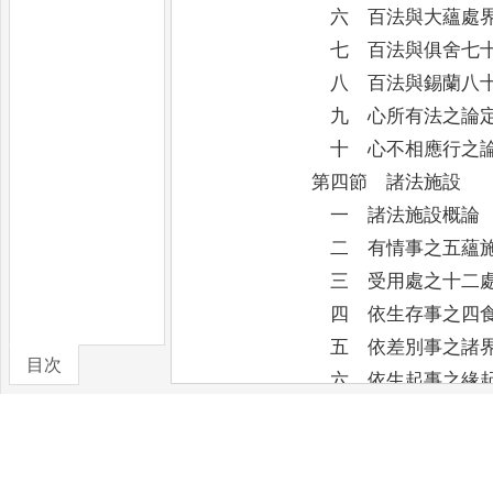
六 百法與大蘊處界
七 百法與俱舍七十
八 百法與錫蘭八十
九 心所有法之論
十 心不相應行之論
第四節 諸法施設
一 諸法施設概論
二 有情事之五蘊施
三 受用處之十二處
四 依生存事之四食
五 依差別事之諸界
目次
六 依生起事之緣起
七 依染淨事之四諦
八 依六事所施設之
九 六事施設與六百