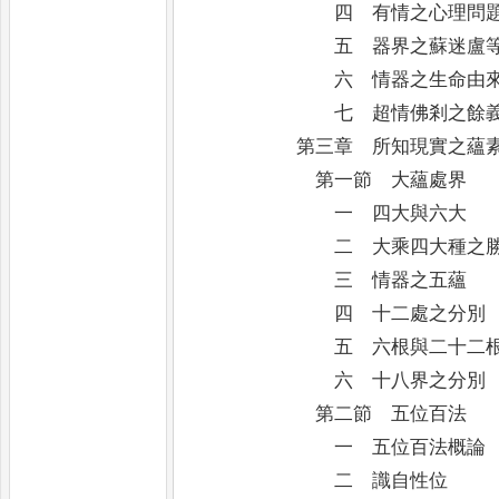
四 有情之心理問
五 器界之蘇迷盧等
六 情器之生命由來
七 超情佛剎之餘
第三章 所知現實之蘊
第一節 大蘊處界
一 四大與六大
二 大乘四大種之勝
三 情器之五蘊
四 十二處之分別
五 六根與二十二
六 十八界之分別
第二節 五位百法
一 五位百法概論
二 識自性位