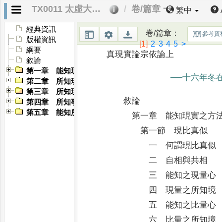
TX0011 太虛大師全書．第十一編 宗依論
卷/篇章 一
繁中
經典資訊
卷/篇章
：
參考資
版權資訊
[1]
2
3
4
5
>
綱要
真現實論宗依論上
敘論
第一章 能知現實之方法
──十六年冬
第二章 所知現實之成事
第三章 所知現實蘊素
敘論
第四章 所知事素之關係
第五章 能知所知之決擇
第一章 能知現實之方
第一節 現比真似
一 何謂現比真似
二 自相與共相
三 能知之現量心
四 現量之所知境
五 能知之比量心
六 比量之所知境