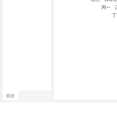
丙一 
丁
目次
丁