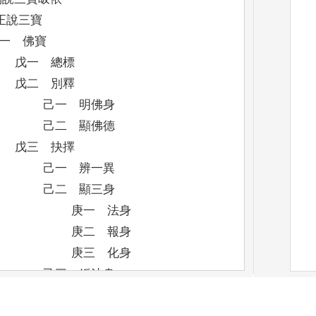
正說三寶
一 佛寶
戊一 總標
戊二 別釋
己一 明佛身
己二 顯佛德
戊三 抉擇
己一 辨一異
己二 顯三身
庚一 法身
庚二 報身
庚三 化身
己三 皈法身
二 法寶