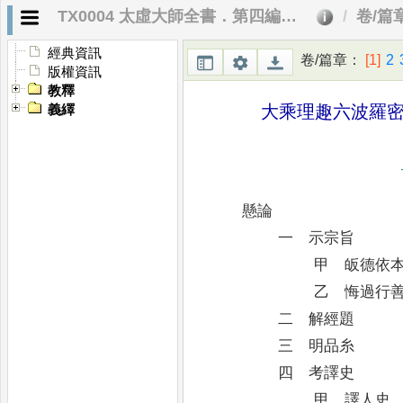
TX0004 太虛大師全書．第四編 大乘通學
卷/篇
經典資訊
卷/篇章
：
[1]
2
版權資訊
教釋
大乘理趣六波羅
義繹
懸論
一 示宗旨
甲 皈德依
乙 悔過行
二 解經題
三 明品糸
四 考譯史
甲 譯人史