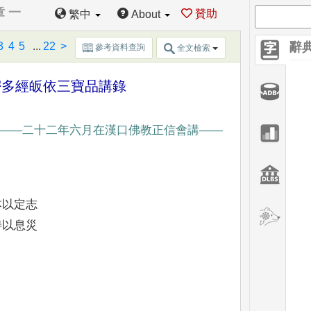
章 一
贊助
繁中
About
3
4
5
...
22
>
辭
參考資料查詢
全文檢索
密多經皈依三寶品講錄
——
二十二年六月在漢口佛教正信會講
——
本以定志
善以息災