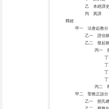
乙 本經譯
丙 異譯
釋經
甲一 法會起教分
乙一 證信
乙二 發起
丙一 
丁
丁
丁
丁
丙二 
甲二 聖教正說分
乙一 慈氏
乙二 釋尊