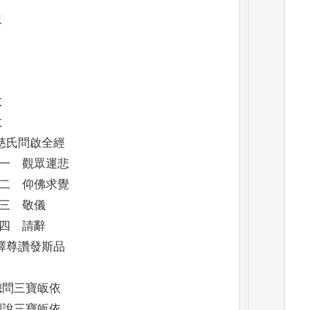
史
敘
敘
慈氏問啟全經
一 觀眾運悲
二 仰佛求覺
三 敬儀
四 請辭
釋尊讚發斯品
總問三寶皈依
別說三寶皈依