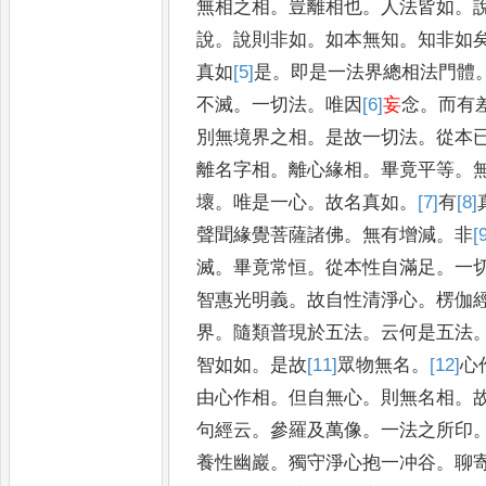
無相之相
。
豈離相也
。
人法皆如
。
說
。
說則非如
。
如本無知
。
知非
如
真如
[5]
是
。
即是一法界總相
法門體
不滅
。
一切法
。
唯因
[6]
妄
念
。
而有
別無境界之相
。
是故一切法
。
從本
離名字相
。
離心緣相
。
畢竟平等
。
壞
。
唯是一心
。
故名真如
。
[7]
有
[8]
聲聞緣覺菩薩諸佛
。
無有增減
。
非
[
滅
。
畢竟常恒
。
從本性自滿足
。
一
智惠光明義
。
故自性清淨心
。
楞
伽
界
。
隨類普現於五法
。
云何
是五法
智如如
。
是故
[11]
眾
物無
名
。
[12]
心
由心作相
。
但自無心
。
則無名相
。
句經云
。
參羅及
萬像
。
一法之所印
養性幽巖
。
獨守淨心抱一冲谷
。
聊