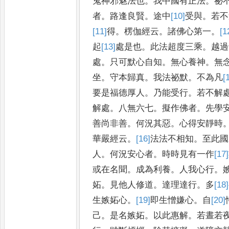
鬼神邪
魅法也
。
我中國有正法
。
祕
者
。
路逢良賢
。
途中
[10]
受
與
。
若不
[11]
得
。
楞伽經云
。
諸佛心第一
。
[1
起
[13]
處
是也
。
此法超度三乘
。
越過
處
。
只可默心自知
。
無心養神
。
無
坐
。
守本歸真
。
我法祕默
。
不為
凡
[
要是福德厚人
。
乃能受行
。
若不解
解處
。
八無六七
。
擬
作佛者
。
先學
善尚非善
。
何況
其惡
。
心得安靜時
華嚴經云
。
[16]
法
法不相知
。
至此國
人
。
何
況安心者
。
時時見有一作
[17]
或在
名聞
。
成為利養
。
人我心行
。
妬
。
見他人修道
。
達理達行
。
多
[18]
生嫉妬心
。
[19]
即
生憎嫌心
。
自
[20]
己
。
是名嫉妬
。
以此惠解
。
若晝若