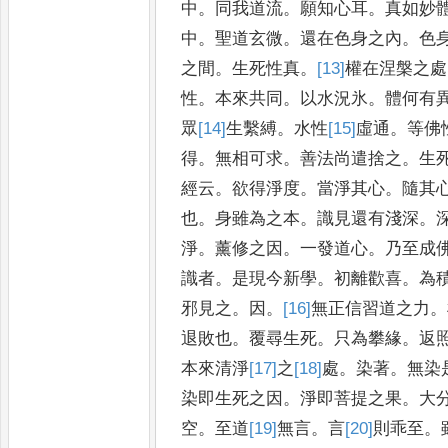
中
。
同
我道流
。
願知心耳
。
真如妙
中
。
聖道玄微
。
還在色身之內
。
色
之間
。
生死性真
。
[13]
權
在涅槃之處
性
。
本來共同
。
以水況氷
。
體何有
眾
[14]
生
繫縛
。
水性
[15]
虛
通
。
等佛
得
。
無相可求
。
善法尚遣捨之
。
生
經云
。
欲得淨度
。
當淨其心
。
隨其
也
。
身雖為之本
。
識見還
有淺深
。
淨
。
薰修之因
。
一發
道心
。
乃至成
識者
。
是現今新
學
。
初離歡喜
。
為
邪見之
。
因
。
[16]
無
正信習道之力
。
退敗
也
。
覆尋生死
。
只為攀緣
。
返
本來清淨
[17]
之
[18]
處
。
染著
。
無染
染即生死之因
。
淨即菩提之果
。
大
空
。
至道
[19]
無
言
。
言
[20]
則乖至
。