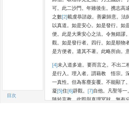
可
。
此
二沙門
。
年雖後生
。
携志高
之
數
[2]
載
虔恭諮啟
。
善蒙師意
。
法
以真道
。
如是安心
。
如是發行
。
如
便
。
此是大乘安心之法
。
令無錯謬
觀
。
如是發行者
。
四行
。
如是順物
是方便者
。
遣其不著
。
此略所
由
。
[4]
未
入道多途
。
要而言之
。
不出二
是行入
。
理入者
。
謂藉教 悟宗
。
一真性
。
但為客塵妄覆
。
不能顯
了
凝
[5]
住
[6]
辟
觀
。
[7]
自
他
。
凡聖
等一
目次
隨於言教
。
此即與真理
冥狀
。
無有
卷/篇章
之
理入
。
行入者
。
所謂四行
。
其餘
搜尋
中
。
何等為四
行
。
一者報
[9]
怨
。
二
所求行
。
[10]
四
稱法行
。
云何報怨行