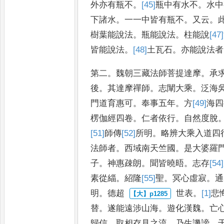
外亦有瓶不
。
[45]
瓶中
有水不
。
水中
下諸水
。
一一中皆有瓶不
。
又云
。
樹葉能說法
。
瓶能說法
。
柱能說
[47]
皆能說法
。
[48]
土
瓦石
。
亦能說
法者
第二
。
魏朝三藏法師菩提達摩
。
承
後
。
其達摩禪師
。
志闡大乘
。
泛海
門道育惠可
。
奉事五年
。
方
[49]
海
四
楞伽經四卷
。
仁者依行
。
自然
度脫
[51]
師
傳
[52]
所
明
。
略辨大乘入
道四
法師者
。
西域南天竺
國
。
是大婆羅
子
。
神惠疎朗
。
聞皆曉晤
。
志存
[54]
素從緇
。
紹
隆
[55]
聖
。
冥心虛寂
。
通
明
。
德超
世表
。
[1]
悲
替
。
遂能遠涉山海
。
遊化漢魏
。
亡
歸信
。
取相存
見之流
。
乃生譏謗
。