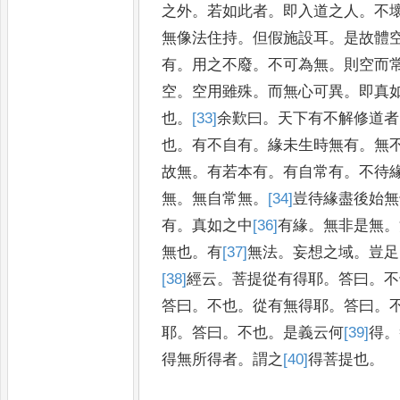
之外
。
若如此者
。
即入道之
人
。
不
無像法住持
。
但假施
設耳
。
是故體
有
。
用之不廢
。
不
可為無
。
則空而
空
。
空用雖殊
。
而無心可異
。
即真
也
。
[33]
余
歎曰
。
天下有不解修道者
也
。
有
不自有
。
緣未生時無有
。
無
故無
。
有若本有
。
有自常有
。
不待
無
。
無自常無
。
[34]
豈
待緣盡後始無
有
。
真如之中
[36]
有
緣
。
無非是無
。
無也
。
有
[37]
無
法
。
妄想之域
。
豈足
[38]
經
云
。
菩提從有得耶
。
答曰
。
不
答曰
。
不也
。
從有無得耶
。
答曰
。
耶
。
答曰
。
不也
。
是義云何
[39]
得
。
得無所得者
。
謂之
[40]
得
菩提也
。