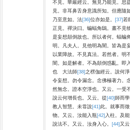
不見
。
華嚴
經云
。
無見乃能見
。
思
見
。
非耳
鼻舌身意識所知
。
但應隨
乃
至意如
。
法
[36]
位
亦如是
。
[37]
若
正見
。
禪決曰
。
蝙蝠角鴟
。
晝不見
是妄想顛倒故也
。
所以者何
。
蝠蝙
明
。
凡夫人
。
見他明為闇
。
皆為是
以業障故
。
不見真法
。
若然者
。
明
闇
。
如是解者
。
不為顛倒惑
亂
。
即
也 大法師
[38]
之
楞
伽經云
。
說何淨
令妄想
。
勿令
漏念
。
念佛極著力
。
然無念
。
證本空淨也
。
又云
。
一受
說
云何增長也
。
又云
。
從
[40]
師
而學
教人智慧
。
未甞說
[41]
此
。
就事而徵
物
。
又云
。
汝能入瓶
[42]
入柱
。
及能
說法不
。
又云
。
汝身入心
。
[44]
又
云