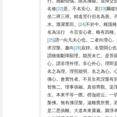
行
。
雖斷煩惱
。
除其擁礙
。
道障交
名修
[22]
是
。
不名安心
。
若
[23]
爾
縱
坐二禪三禪
。
精進苦行但名為善
。
水
。
溉灌業田
。
[24]
不
於中
。
種識
種
名為法行 今言安心者
。
略
有四種
[25]
謂
一向凡夫心也
。
二
者向理心
。
求涅槃
。
趣向
[26]
寂
靜
。
名聲聞心也
謂雖復斷障顯
理
。
能所未亡
。
是菩
心
。
謂非理
外理
。
非心外心
。
理即
名之為
理
。
理照能明
。
名之為心
。
佛
心
。
會實性者
。
不見生死涅槃有
智無二
。
理事俱融
。
真俗齊觀
。
染
生
。
本來平等一際
。
楞伽經云
。
一
槃佛
。
無有佛涅槃
。
遠離覺所覺
。
是二悉俱離
。
大道本來廣遍
。
圓
淨