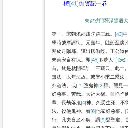
楞
[41]
伽
資記一卷
東都沙門釋淨覺居
第一
。
宋朝求那跋陀羅三藏
。
[43]
中
學時號摩訶衍
。
元嘉年
。
隨船至廣
迎於丹陽郡
。
譯出楞伽經
。
王公道
未善宋言有愧
。
即
[45]
多
夢人
首
。
於是就開禪訓 三藏云
。
此土
無法
。
以無法故
。
或墜小乘二乘
法
外道法
。
或
[＊]
墮
鬼神
[2]
禪
。
觀見
好惡事
。
苦哉
。
大福大
禍
。
自陷陷
輩
。
長劫落鬼
[4]
神
。
久
受生死
。
不
法
。
役使鬼神
。
看
[6]
他
家好惡事
。
[
行
。
凡夫盲迷
不解
。
謂
[9]
登
聖道
。