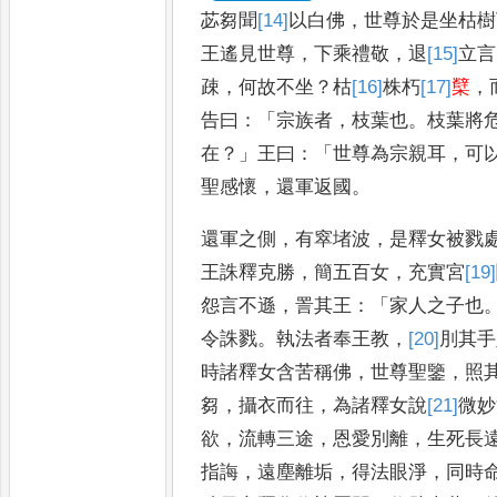
苾芻聞
[14]
以
白佛
，
世尊於是坐枯樹
王遙見世尊
，
下乘禮敬
，
退
[15]
立
言
疎
，
何故不坐
？
枯
[16]
株
朽
[17]
櫱
，
告
曰
：「
宗族者
，
枝葉也
。
枝葉將
在
？」
王
曰
：「
世尊為宗親耳
，
可
聖
感懷
，
還軍返國
。
還軍之側
，
有窣堵波
，
是釋女被戮
王誅釋克勝
，
簡五百女
，
充實宮
[19]
怨言不遜
，
詈其王
：「
家人之子也
令誅戮
。
執法者奉王教
，
[20]
刖
其
手
時諸釋女含苦稱佛
，
世尊
聖鑒
，
照
芻
，
攝衣而往
，
為諸
釋女說
[21]
微
妙
欲
，
流轉三
途
，
恩愛別離
，
生死長
指誨
，
遠塵離垢
，
得法眼淨
，
同時