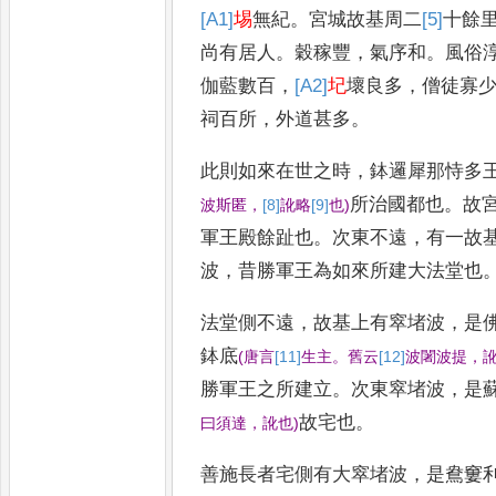
[A1]
埸
無紀
。
宮城故基周二
[5]
十
餘
尚有居人
。
穀稼豐
，
氣序和
。
風俗
伽藍數百
，
[A2]
圮
壞良多
，
僧徒寡
祠百所
，
外道甚多
。
此則如來在世之
時
，
鉢邏犀那恃多
所治國
都也
。
故
波斯匿
，
[8]
訛
略
[9]
也
)
軍王殿餘趾也
。
次
東不遠
，
有一故
波
，
昔勝軍
王為如來所建大法堂也
法堂側不遠
，
故基上有窣堵波
，
是
鉢
底
(
唐言
[11]
生
主
。
舊云
[12]
波
闍波提
，
勝
軍王之所建立
。
次東窣堵波
，
是
故宅也
。
曰須達
，
訛也
)
善施長者宅側有大窣堵波
，
是鴦窶