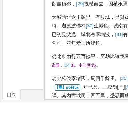
歡喜頂禮
，
[29]
投
杖而去
，
因植根焉
大城西北六十餘里
，
有故城
，
是賢
時
，
迦葉波佛本
[30]
生城
也
。
城南有
已初見父處
。
城北有窣堵波
，
[31]
有
舍利
。
並無憂王所建也
。
從此東南行五百餘里
，
至劫比羅伐
。
衛國
，
[34]
訛
。
中印度境
)
劫比羅伐窣堵國
，
周四千餘里
。
[35]
蕪已甚
。
王城頹
[＊]
[
目次
詳
。
其內宮城周
十四五里
，
壘甎而
固
。
空荒久遠
，
人里稀曠
。
無大君
卷/篇章
地良沃
，
稼穡時播
。
氣序無愆
，
風
千
有餘所
，
而宮城之側有一伽藍
，