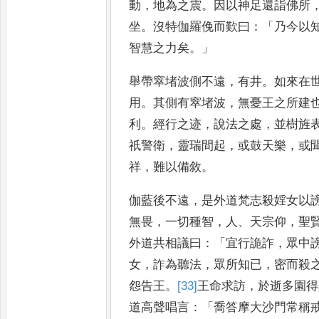
動
，
地為之
震
。
因以神足還詣佛所
坐
。
沒特伽羅俛而歎曰
：「
乃今以
智慧之力矣
。」
舉帶窣堵波側不遠
，
有井
。
如來在
用
。
其側有窣堵波
，
無憂王之所建
利
。
經行之迹
，
說法之處
，
並樹旌
祇警衛
，
靈瑞間起
，
或鼓天
樂
，
或
祥
，
難以備敘
。
伽藍後不遠
，
是外道梵志殺婬女以
無畏
，
一切種智
，
人
、
天宗仰
，
聖
外道共相議曰
：「
宜行詭詐
，
眾中
女
，
詐為聽法
，
眾所知已
，
密
而殺
怨告王
。
[33]
王
命求訪
，
於逝多園得
道高聲唱言
：
「
喬答摩大沙門常稱