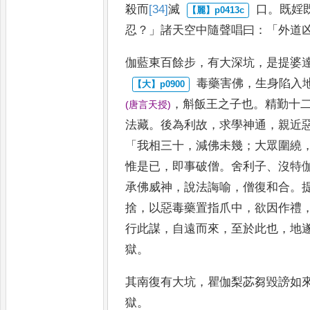
殺而
[34]
滅
口
。
既婬
忍
？」
諸天空中隨聲唱
曰
：「
外道
伽藍東百餘步
，
有大深坑
，
是提婆
毒藥害佛
，
生身陷入
，
斛飯王之子也
。
精勤十
(
唐言天授
)
法藏
。
後為利故
，
求學神通
，
親近
「
我相三十
，
減佛未幾
；
大眾圍繞
惟是已
，
即事破僧
。
舍利子
、
沒特
承佛威神
，
說法誨喻
，
僧
復和合
。
捨
，
以惡毒藥置
指爪中
，
欲因作禮
行此謀
，
自遠而來
，
至於此也
，
地
獄
。
其南復有大坑
，
瞿伽梨苾芻毀謗如
獄
。