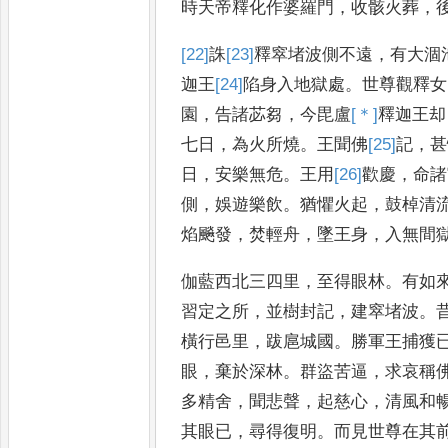
時天帝釋化作婆羅門
，
收骸火葬
，
[22]
誅
[23]
釋
窣堵波側不遠
，
有大涸
迦王
[24]
陷身
入地獄處
。
世尊觀釋女
園
，
告諸苾芻
，
今毘盧
[＊]
釋
迦王却
七日
，
為火所燒
。
王聞佛
[25]
記
，
甚
日
，
安樂無危
。
王用
[26]
歡
慶
，
命諸
側
，
娛遊樂飲
。
猶懼火起
，
鼓棹
清
焰飈發
，
焚輕舟
，
墜王身
，
入無間
伽藍西北三四里
，
至得眼林
。
有如
習定之所
，
並樹封記
，
建窣堵波
。
橫行邑里
，
跋扈城國
。
勝軍
王捕獲
眼
，
棄於深林
。
群盜苦逼
，
求哀稱
多精舍
，
聞悲聲
，
起慈心
，
清風和
其眼已
，
尋
得復明
。
而見世尊在其