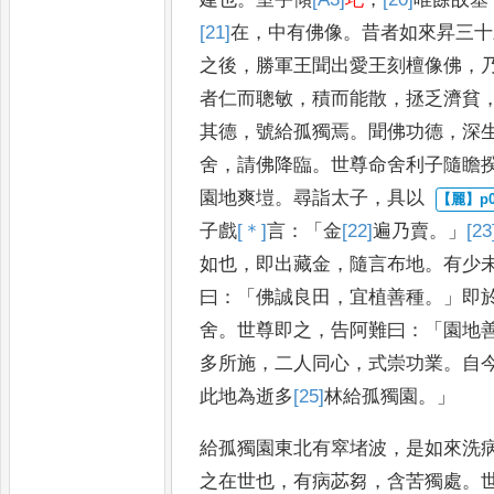
[21]
在
，
中有佛像
。
昔者如
來昇三十
之後
，
勝軍王聞
出愛王刻檀像佛
，
者仁而
聰敏
，
積而能散
，
拯乏濟貧
其德
，
號給孤獨焉
。
聞佛功德
，
深
舍
，
請佛降臨
。
世尊命舍利子隨瞻
園地爽塏
。
尋詣太子
，
具以
子戲
[＊]
言
：「
金
[22]
遍
乃賣
。」
[23
如也
，
即出藏金
，
隨言布地
。
有少
曰
：「
佛誠良田
，
宜植善種
。」
即
舍
。
世尊即之
，
告阿難曰
：「
園地
多所施
，
二人同心
，
式崇功
業
。
自
此地為逝多
[25]
林
給孤
獨園
。」
給孤獨園東北有窣堵波
，
是如來洗
之在世也
，
有病苾芻
，
含苦獨處
。