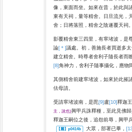
像
，
東面而坐
。
如來在昔
，
於此與
東有天祠
，
量等精舍
。
日旦流光
，
舍
；
日將落照
，
精舍之陰
遂覆天祠
影覆精舍東三四里
，
有窣堵波
，
是
論
[＊]
議
處
。
初
，
善施長者買逝多太
建立精舍
。
時尊者舍利子
隨長者而
[8]
角
神力
，
舍利
子隨事攝化
，
應物
其側精舍前建窣
堵波
，
如來於此摧
佉母
請
。
受請窣堵波南
，
是毘
[9]
盧
[10]
釋
迦
興甲兵誅釋種
，
至此見佛歸
主
，
訛也
)
釋
迦王嗣位之後
，
追怨前辱
，
興甲
大眾
，
部署已畢
，
[1