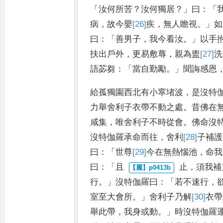
「
汝何所苦
？
汝何獨居
？」
曰
：「
病
，
故今嬰
[26]
疾
，
無人瞻視
。」
如
曰
：「
善男子
，
我今看汝
。」
以手
扶出戶外
，
更易敷蓐
，
親為盥
[27]
洗
語苾芻
：「
當自勤勵
。」
聞誨
感恩
給孤獨園西北有小窣堵波
，
是沒特
力舉舍利子衣帶不動之處
。
昔佛
在
咸集
，
唯舍利子不時從
會
。
佛命沒
沒特伽羅承
命而往
，
舍利
[28]
子
補護
曰
：「
世
尊
[29]
今
在無熱惱池
，
命我
曰
：「
且
止
，
須我補
行
。」
沒特伽羅曰
：「
若不
速行
，
室至大會所
。」
舍利
子乃解
[30]
衣
帶
舉此帶
，
我身或動
。」
時沒特伽羅