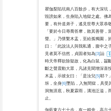
瞿伽梨陷坑南八百餘步
，
有大
深坑
毀謗如來
，
生身陷入
地獄之處
。
佛
要
，
有外道弟
子
，
遙見世尊大眾恭
「
要於今
日辱喬答摩
，
敗其善譽
，
聲
。」
乃懷繫木盂
，
至給孤獨園
，
曰
：「
此說法人與我私通
，
腹中之
見者莫不信然
，
貞固者知為
[3]
訕
時天帝釋欲除疑故
，
化為白鼠
，
齧
斷之聲震動大眾
，
凡諸見聞增深
喜
木盂
，
示彼女曰
：「
是汝
兒
[5]
耶
？
坼
，
全身
[6]
墜
陷
，
入無間
獄
，
具受
洞無涯底
，
秋夏霖
雨
，
溝池泛溢
，
止
。
伽藍東六七十步
，
有一精舍
，
高六