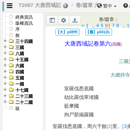
T2087 大唐西域記
卷/篇章 六
繁中
經典資訊
卷/篇章
：
版權資訊
<
1
...
4
5
[6]
7
8
...
1
序
敘
三十四國
大唐西域記卷第六
(
四國
)
三國
八國
十五國
三藏
六國
四國
大總持
五國
一國
室羅伐悉底國
十七國
二十三國
劫比羅伐窣堵國
二十二國
藍摩國
跋
拘尸那揭羅國
室羅伐悉底國
，
周六千餘
[2]
里
。
[3]