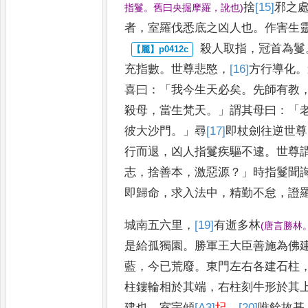
捨
[15]
邪
之
指鬘
。
舊曰央掘摩羅
，
訛也
)
者
，
室
羅伐悉底之凶人也
。
作害生
殺人取指
，
冠首為鬘
充指
數
。
世尊悲愍
，
[16]
方
行導化
。
喜
曰
：「
我今生天必矣
。
先師有教
殺母
，
當生梵天
。」
謂其母曰
：「
彼大沙門
。」
尋
[17]
即杖
劍往逆世尊
行而退
，
凶人指鬘疾驅不逮
。
世尊
志
，
捨善本
，
激惡源
？」
時指鬘聞
即歸命
，
求入法中
，
精勤不
怠
，
證
城南五六里
，
[19]
有
逝多林
(
唐言勝林
是給孤獨
園
。
勝軍王大臣善施為佛
藍
，
今已荒廢
。
東門左右各建石柱
柱鏤輪相於其端
，
右柱刻牛形於其
建也
。
室宇傾
[A3]
圮
，
[20]
唯
餘故
基