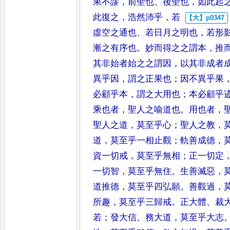
果不謬
，
前聖也
、
後聖也
，
如
此起
此復之
，
浩然沛乎
，
若
虛空之通也
、
若日月之明也
，
若形
漸之有序也
。
妙而得
之之謂本
，
推
其非始者始
之之謂因
，
以其非成者
異
乎因
，
謂之正果也
；
因不異乎果
必顧乎本
，
謂之大用也
；
本必顧乎
乘也者
，
聖人之喻道也
。
用也者
，
聖人之道
，
莫至乎心
；
聖人之教
，
道
，
莫至乎一相止觀
；
軌善
成德
，
資一切戒
，
莫至乎無
相
；
正一切定
一切智
，
莫至乎
無住
。
生善滅惡
，
道推德
，
莫
至乎四弘願
。
善觀過
，
所
趣
，
莫至乎三歸戒
。
正大體
、
裁
若
；
發大信
、
務大道
，
莫至乎大志