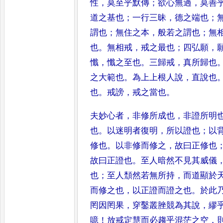
性
，
莫至乎默傳
；
欲心無過
，
莫善
道之基也
；
一行三昧
，
德之端也
；
謂也
；
無住之本
，
般若之謂
也
；
無
也
。
無相戒
，
戒之最也
；
四弘願
，
懺
，
懺之至也
。
三歸戒
，
真所歸也
之大範也
。
為上上
根人說
，
直說也
也
。
戒謗
，
戒之當
也
。
夫妙心者
，
非修所成也
，
非證所明
也
。
以迷明者復明
，
所以證也
；
以
修也
。
以非修而修之
，
故曰正修
也
故曰正證也
。
至人暗然不
見其威儀
也
；
至人頹然若
無所持
，
而道顯於
而修之
也
，
以正證而證之也
。
於此
罔
因罔果
，
穿鑿叢脞競為其說
，
繆
噫
！
放戒定慧而必趨乎混茫之空
，