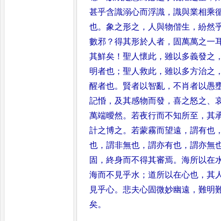
甚乎含識溺心而浮識
，
識與業相
乘
也
。
象之形之
，
人與物偕
生
，
紛然
數邪
？
得其形於人
者
，
固萬萬之一
其鮮矣
！
聖人
懷此
，
雖以多義發之
明者
也
；
聖人救此
，
雖以多方治之
醒者也
。
賢者以智亂
，
不肖者以愚
記惛
，
及其感物而發
，
喜之怒之
、
萬端曖然
。
若夜行而不知所
至
，
其
計之博之
。
若蒙霧而
望遠
，
謂有也
也
，
謂非無也
，
謂
亦有也
，
謂亦無
固
，
終身而
不得其審焉
。
海所以在
海
而不見乎水
；
道所以在心也
，
其
見乎心
。
悲夫心固微妙幽遠
，
難明
矣
。