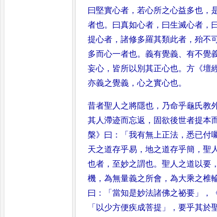
曰堅實心者
，
若心所之心益多也
，
者也
。
曰真如心者
，
曰生滅心者
，
提心者
，
諸修多羅其類此者
，
殆不
多而心一者也
。
義有
覺義
、
有不覺
妄心
，
皆所以別
其正心也
。
方
《
壇
亦義之覺義
，
心之實心也
。
昔者聖人之將隱也
，
乃命乎龜
氏教
其人滯迹而忘返
，
固
欲後世者提本
槃
》
曰
：「
我有無
上正法
，
悉已付
天之道存乎
易
，
地之道存乎簡
，
聖
也者
，
至妙之謂也
。
聖人之道以要
機
，
為無量義之所會
，
為大乘之椎
曰
：「
當知是妙法諸佛之祕要
」，
「
以少方便疾成菩提
」，
要乎其於