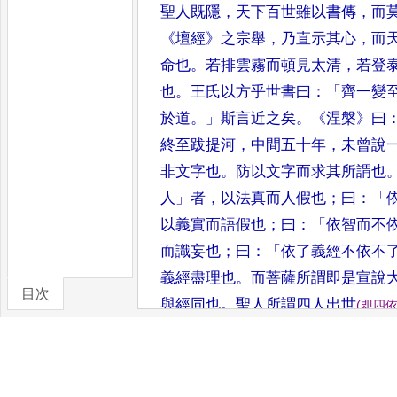
聖人既隱
，
天下百世雖以書傳
，
而
《
壇經
》
之宗舉
，
乃直示其心
，
而
命也
。
若排雲霧而頓
見太清
，
若登
也
。
王氏以方
乎世書曰
：「
齊一變
於道
。」
斯
言近之矣
。《
涅槃
》
曰
終至跋提河
，
中間五十年
，
未曾說
非文字也
。
防以文字而求其所謂也
人
」
者
，
以法真而人假也
；
曰
：「
以義實
而語假也
；
曰
：「
依智而不
而識
妄也
；
曰
：「
依了義經不依不
義
經盡理也
。
而菩薩所謂即是宣說
目次
與經同也
。
聖人所謂四人出世
(
即四
卷/篇章
證知者
，
應當證知故
，
至人推本
以
經同故
，
至人說經如經
也
。
依義
、
顯說而合義也
、
合
經也
；
依法
、
依