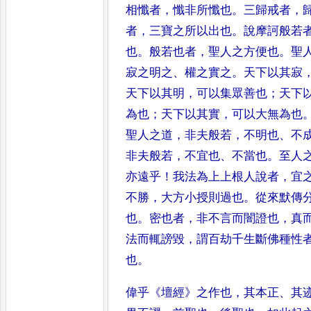
相懺者
，
懺非所懺
也
。
三歸戒者
，
者
，
三寶之所
以出也
。
說摩訶般若
也
。
般
若也者
，
聖人之方便也
。
聖
寂之明之
、
權之實之
。
天下以其寂
天下以其明
，
可以集眾善也
；
天下
為也
；
天下以其實
，
可以大無
為也
聖人之道
，
非夫般若
，
不
明也
、
不
非夫般若
，
不宜也
、
不
當也
。
至人
亦遠乎
！
我法為
上上根人說者
，
宜
不勝
，
大
方小授則過也
。
從來默傳
也
。
密也者
，
非不言而闇證也
，
真
法而輒謗毀
，
謂百劫千生斷佛種性
也
。
偉乎
《
壇經
》
之作也
，
其本正
、
其