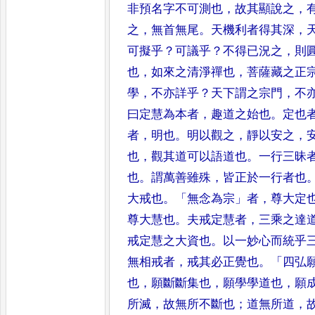
非預名
字不可測也
，
故其顯說之
，
之
，
無首無尾
。
天機利者得其深
，
可擬乎
？
可議乎
？
不得已況之
，
則
也
，
如來之清淨禪也
，
菩薩藏之正
學
，
不亦詳乎
？
天下謂之宗門
，
不
曰定慧為本者
，
趣道之始
也
。
定也
者
，
明也
。
明以觀之
，
靜以
安之
，
也
，
觀其道可以語道
也
。
一行三昧
也
。
謂萬善雖
殊
，
皆正於一行者也
大戒
也
。「
無念為宗
」
者
，
尊大定
尊大
慧也
。
夫戒定慧者
，
三乘之達
戒定慧之大資也
。
以一妙心而統乎
無相戒者
，
戒其必正覺也
。「
四弘
也
，
願斷斷集也
，
願學學道也
，
願
所滅
，
故無所不斷也
；
道
無所道
，