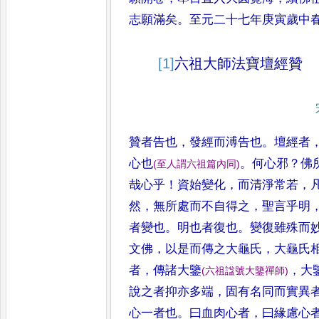
志願滿矣
。
至元二十七年庚
寅歲中
[1]
六祖大師法寶壇經贊
贊者告也
，
發經而溥告也
。
壇經者
心也
。
何心邪
？
佛
(
至人謂六祖篇內同
)
哉心乎
！
資始變化
，
而清淨常若
，
然
，
無所處而不自得之
，
聖言乎明
者變也
。
明也者復也
。
變復雖
殊而
文佛
，
以是而傳之大
龜氏
，
大龜氏
者
，
傳諸大鑒
，
大
(
六祖諡號大鑒禪師
)
說之者抑亦多
端
，
固有名同而實異
心一
者也
。
曰血肉心者
，
曰緣慮心