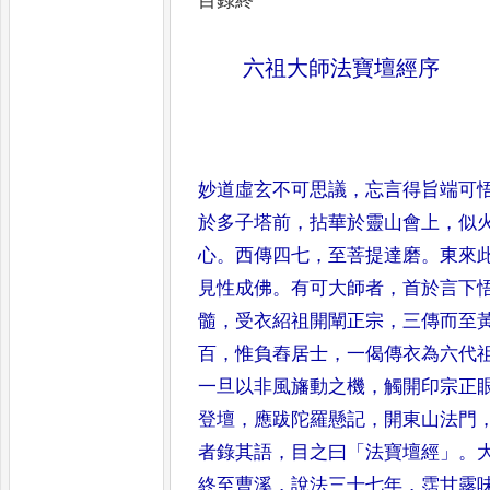
目錄終
六祖大師法寶壇經序
妙道虛玄不可思議
，
忘言得旨端可
於多子塔前
，
拈華於靈山會上
，
似
心
。
西傳四七
，
至菩提達磨
。
東
來
見性成佛
。
有可大師者
，
首
於言下
髓
，
受衣紹祖開闡
正宗
，
三傳而至
百
，
惟負舂
居士
，
一偈傳衣為六代
一旦
以非風旛動之機
，
觸開印宗正
登壇
，
應跋陀羅懸記
，
開東山法門
者錄其語
，
目之曰
「
法寶壇經
」。
終至曹溪
，
說法三十七年
，
霑甘
露