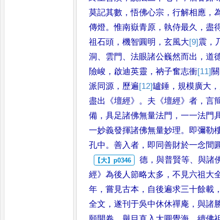
莫記其數
，
悟佛心宗
，
行解
相應
，
傳燈
。
惟南嶽青原
，
執
侍最久
，
盡
祖石頭
，
機智圓
明
，
玄風大
[9]
震
，
洞
、
雲門
、
法眼
諸公巍然而出
，
道
險
峻
，
啟迪
英靈
，
衲子奮志衝
[11]
關
派同源
，
歷
遍
[12]
罏
錘
，
規模廣大
，
盡出
《
壇經
》。
夫
《
壇經
》
者
，
言
備
，
具足諸佛無
量法門
，
一一法門
一妙義
發揮諸佛無量妙理
。
即彌勒
孔中
。
善入者
，
即同善財於一念間
德
，
與普賢等
、
與諸
經
》
為後人節
略太多
，
不見六祖大
年
，
嘗見
古本
，
自後遍求三十餘載
全文
，
遂刊于吳中休休禪庵
，
與諸
願開卷
，
舉目直入大圓覺海
，
續佛