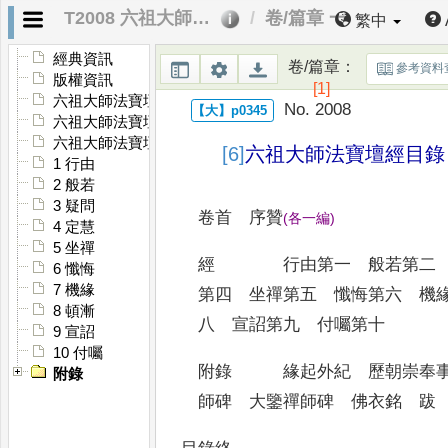
T2008 六祖大師法寶壇經
卷/篇章 一
繁中
經典資訊
卷/篇章
：
參考資料
版權資訊
[1]
六祖大師法寶壇經目錄
No. 2008
六祖大師法寶壇經序
六祖大師法寶壇經贊
[6]
六祖大師法寶壇經目錄
1 行由
2 般若
3 疑問
卷首 序贊
(
各一編
)
4 定慧
5 坐禪
經 行由第一 般若第二 
6 懺悔
7 機緣
第四 坐禪第五 懺悔第六
機緣
8 頓漸
八 宣詔第九 付囑
第十
9 宣詔
10 付囑
附錄 緣起外紀 歷朝崇奉
附錄
師碑 大鑒禪師碑 佛衣銘
跋