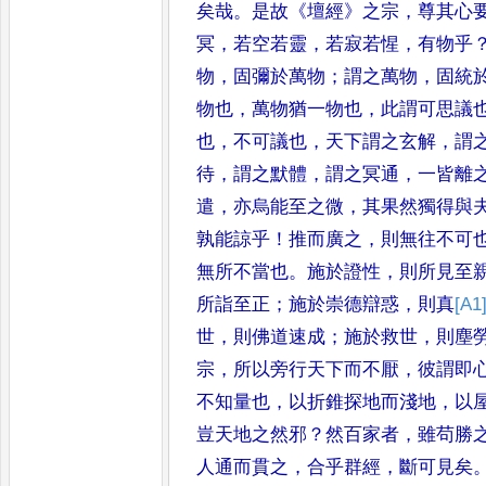
矣哉
。
是故
《
壇經
》
之宗
，
尊其心
冥
，
若空若靈
，
若寂若惺
，
有物乎
物
，
固彌於萬物
；
謂之萬物
，
固統
物也
，
萬物猶一物也
，
此謂
可思議
也
，
不可議也
，
天下謂
之玄解
，
謂
待
，
謂之默體
，
謂之
冥通
，
一皆離
遣
，
亦烏能至之
微
，
其果然獨得與
孰能諒
乎
！
推而廣之
，
則無往不可
無
所不當也
。
施於證性
，
則所見至
所詣至正
；
施於崇德辯惑
，
則真
[A1
世
，
則佛道速成
；
施於救世
，
則塵
宗
，
所以旁行天下而不厭
，
彼謂即
不知量也
，
以折錐探地而
淺地
，
以
豈天地之然邪
？
然
百家者
，
雖苟勝
人通而貫之
，
合乎群經
，
斷可見矣