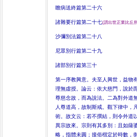
瞻病送終篇第二十六
諸雜要行篇第二十七
(
謂出世正業比丘
沙彌別法篇第二十八
尼眾別行篇第二十九
諸部別行篇第三十
第一序教興意
。
夫至人興世
，
益物
理無虛授
。
論云
：
依大慈門
，
說於
尊慈念故
，
而為說法
。
二為對外道
人尊道高
，
故制斯戒
。
觀下律
中
，
術
。
故文云
：
若不撰結
，
則
令外道
異宗故來
。
宗則有
其多別
：
且如薩
略
，
指體未圓
；
接俗楷定於時數
，