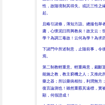
性
，
故隨境制其得失
。
或
託三性之
起
。
且略引諸條
，
薄知
方詣
。
總撮包舉
庸
，
心懷泥曰
而興教矣
！
故文云
：
學
？
為調
三毒故
！
云何為學
？
為求
下諸門中所
述制意
，
止隨前事
，
令
焉
。
第二制教輕重意
。
輕重兩意
，
裁斷
能施之教
，
教主窮機之人
；
又推此
藥之器
；
所以藥病相扣
，
利潤無
方
復言論測也
！
雖然重覈其
遠標
，
實
顯
，
何假證成
！