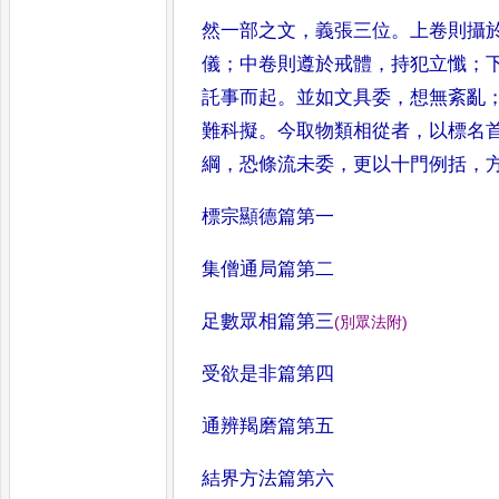
然一部之文
，
義張三
位
。
上卷則攝
儀
；
中卷則遵於
戒體
，
持犯立懺
；
託事而起
。
並如文具委
，
想無紊亂
難科
擬
。
今取物類相從者
，
以標名
綱
，
恐條流未委
，
更以十門例括
，
標宗顯德篇第一
集僧通局篇第二
足數眾相篇第三
(
別眾法附
)
受欲是非篇第四
通辨羯磨篇第五
結界方法篇第六