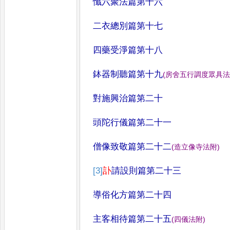
懺六聚法篇第十六
二衣總別篇第十七
四藥受淨篇第十八
鉢器制聽篇第十九
(
房舍五行調度眾具
對施興治篇第二十
頭陀行儀篇第二十一
僧像致敬篇第二十二
(
造立像寺法附
)
[3]
訃
請設則篇第二十三
導俗化方篇第二十四
主客相待篇第二十五
(
四儀法附
)