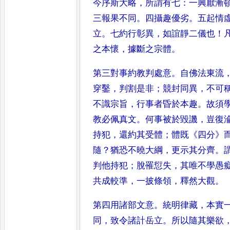
今
序斯大略
，
所謂有七
：
一興厭漸
三報果不同
。
四攝趣優劣
。
五起情
立
。
七約行彰異
，
如誼靜二儀也
！
之本懷
，
據斷之宗體
。
第三對事約教判處意
。
自佛法東流
穿鑿
，
判割是非
；
競封同異
，
不可
不識宗旨
，
行事者昏於本趣
。
故
須
教必佩真文
。
何事被於
毀譏
，
豈復
持犯
，
還約其受
體
；
體既
《
四分
》
隨
？
猶恐不曉
大綱
，
更示其分齊
。
判他持
犯
；
脫罹愆失
，
其唯不學愚
共
成較準
，
一披條領
，
釋然大觀
。
第四用諸部文意
。
統明律藏
，
本實
同
，
致令諸計岳立
。
所以隨其樂欲