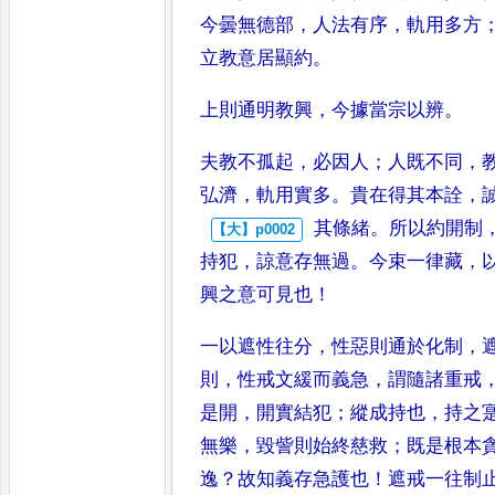
今曇無
德部
，
人法有序
，
軌用多方
立
教意居顯約
。
上則通明教興
，
今據當宗以辨
。
夫教不孤起
，
必因人
；
人既不同
，
弘濟
，
軌用實多
。
貴在得其本詮
，
其條緒
。
所以約開制
持犯
，
諒
意存無過
。
今束一律藏
，
興
之意可見也
！
一以遮性往分
，
性惡則通於化
制
，
則
，
性戒文緩而義急
，
謂
隨諸重戒
是開
，
開實結犯
；
縱
成持也
，
持之
無樂
，
毀訾則
始終慈救
；
既是根本
逸
？
故
知義存急護也
！
遮戒一往制