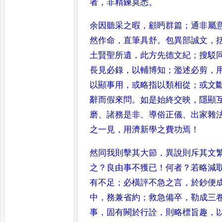
者
，
非精鍊莫悉
。
余因聽采之暇
，
顧眄群
篇
；
通非屬
然作命
，
直筆具舒
。
包異部誠文
，
土賢聖所遺
，
此方先德文紀
；
搜駁
長見必
錄
，
以輔博知
；
濫述必剪
，
以
顯事用
，
或略指以類相從
；
或文
辭而假來問
。
如是始終交映
，
隱顯
磨
、
諸務是非
、
導俗正儀
、
出家雜
之一見
，
用濟新學之費功焉
！
然同我則擊其大節
，
異說則斥其文
之
？
良由事不獲已
！
何者
？
若略減
有不足
；
必橫評不急之言
，
於鈔
便
中
，
務兼省約
；
救急備卒
，
勒成三
事
，
固有闕於行詮
，
則略標旨趣
，