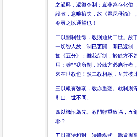
之過興
，
還復令制
；
豈非為存化俗
設教
，
意唯撿失
，
故
《
毘尼母論
》
令尋之以通望也
！
二以開制往徵
，
教則通
於二世
。
故
一切智人故
，
制
已更開
，
開已還制
如
《
五分
》：
雖
我所制
，
於餘方不
用
；
雖非
我所制
，
於餘方必應行者
來
在世教也
！
然二教相融
，
互兼彼
三以報有
強弱
，
教亦重聽
。
就制則
則山
、
世不同
。
四以機悟為先
。
教門輕重致隔
，
五
耶
？
五以事法相對
。
法唯楷式
，
乖
旨則