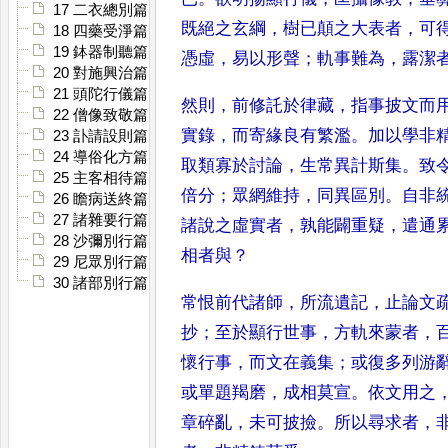
17 二衣總別篇(下一)
既絕之玄綱
，
樹
已顛之大表者
，
可
18 四藥受淨篇(下二)
19 鉢器制聽篇(下二)
憑虛
，
易
以形聲
；
軌事難為
，
露潔
20 對施興治篇(下二)
21 頭陀行儀篇(下三)
然則
，
前修託於
律藏
，
指事披文而
22 僧像致敬篇(下三)
實錄
，
而
寄緣良有繁濫
。
加以學非
23 訃請設則篇(下三)
24 導俗化方篇(下三)
取
類寡於討論
，
生常異計斯集
。
致
25 主客相待篇(下三)
倍分
；
眾網維持
，
同異區別
。
自非
26 瞻病送終篇(下四)
27 諸雜要行篇(下四)
諸說之虛實者
，
孰能闢重疑
，
遣通
28 沙彌別行篇(下四)
相者與
？
29 尼眾別行篇(下四)
30 諸部別行篇(下四)
常恨前代諸師
，
所流
遺記
，
止論文
抄
；
至於顯行世
事
，
方軌來蒙者
，
懷行事
，
而
文在義集
；
或復多列游
或單
題羯磨
，
成相莫宣
。
依文用之
章碎亂
，
未可披撿
。
所以尋求者
，