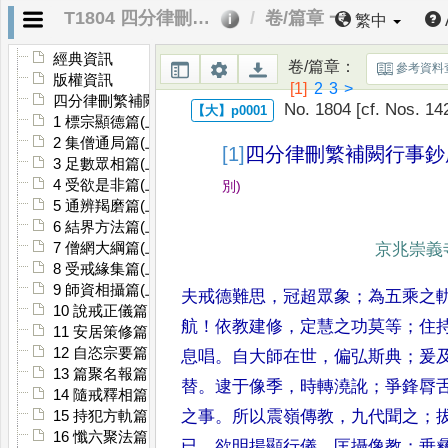
T1804 四分律刪繁補闕行事鈔
卷/篇章 一
繁中
經典資訊
卷/篇章
：
參考資料
版權資訊
[1]
2
3
>
四分律刪繁補闕行事鈔序
No. 1804 [cf. Nos. 14
1 標宗顯德篇(上一)
2 集僧通局篇(上一)
[1]
四分律刪繁補闕行事鈔
3 足數眾相篇(上一)
4 受欲是非篇(上一)
別
)
5 通辨羯磨篇(上一)
6 結界方法篇(上二)
7 僧網大綱篇(上二)
京兆崇義
8 受戒緣集篇(上三)
9 師資相攝篇(上三)
夫戒德難思
，
冠超眾象
；
為五乘之
10 說戒正儀篇(上四)
航
！
依教建修
，
定慧之功莫等
；
住
11 安居策修篇(上四)
12 自恣宗要篇(上四)
息唱
。
自大師在世
，
偏弘斯典
；
爰
13 篇聚名報篇(中一)
替
。
逮于像季
，
時轉澆訛
；
爭鋒
脣
14 隨戒釋相篇(中一-三)
之事
。
所以震嶺傳教
，
九
代聞之
；
15 持犯方軌篇(中四)
16 懺六聚法篇(中四)
已
。
欲明揚顯行儀
，
匡攝像教
；
垂