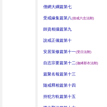
僧網大綱篇第七
受戒緣集篇第八
(
捨戒六念法附
)
師資相攝篇第九
說戒正儀篇第十
安居策修篇第十一
(
受日法附
)
自恣宗要篇第十二
(
迦絺那衣法附
)
篇聚名報篇第十三
隨戒釋相篇第十四
持犯方軌篇第十五