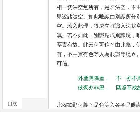
相
一切法空無所有
，
是名法空
，
不
界說諸法空
。
如此唯識由別識所分
空
。
若入此理
，
得成立唯識入
法我
無
。
若不如此
，
別識應
成別識境
，
塵實有故
。
此云
何可信
？
由此義
，
有
，
不由
實有色等入為眼識等境界
可信
。
外塵與隣虛
，
不一亦不
彼聚亦非塵
，
隣虛不成
目次
此偈欲顯何義
？
是色等入各各是眼
為當與隣虛一
，
如有
卷/篇章
執
？
為當不
一
，
由隣虛各別故
？
為
與隣
虛成一作眼識境
？
是義不然
。