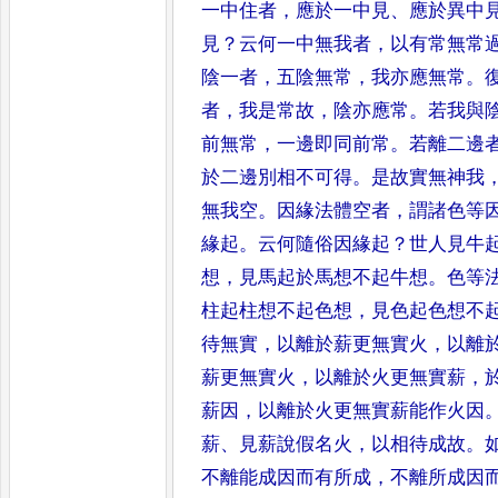
一中住者
，
應於一中見
、
應於異
中
見
？
云何一中無我者
，
以
有常無常
陰一者
，
五陰
無常
，
我亦應無常
。
者
，
我
是常故
，
陰亦應常
。
若我與
前無常
，
一邊即同前常
。
若離二邊
於二邊別相不可得
。
是故實無神我
無我空
。
因緣法體空者
，
謂
諸色等
緣起
。
云何隨俗因
緣起
？
世人見牛
想
，
見馬起
於馬想不起牛想
。
色等
柱
起柱想不起色想
，
見色起色想不
待無實
，
以離於薪更無實火
，
以離
薪更無實火
，
以離於火更無
實薪
，
薪因
，
以離於火更
無實薪能作火因
薪
、
見薪說
假名火
，
以相待成故
。
不離
能成因而有所成
，
不離所成因