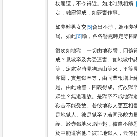
杖遮護
，
不令得近
。
如此唯識相續
定
，
離塵得成
，
如夢害作事
。
如夢離男女交
[5]
會
出不淨
，
為相夢
爾
。
如此
[6]
喻
，
各各譬處時定等四
復次如地獄
，
一切由地獄譬
，
四義
成
？
見獄卒及共受逼害
。
如地獄中
等
，
定處定時見狗烏山等來
，
平等
亦爾
，
實無獄卒等
，
由同業報增
上
是
。
由此通譬
，
四義得成
。
何
故獄
眾生
？
無道理故
。
是獄
卒不成地獄
獄苦不能受
故
。
若彼地獄人更互相
是
地獄人
、
彼是獄卒
？
若同形貌力
義
。
於赤鐵地火焰恒起
，
彼自不能
於中能逼害他
？
彼非地獄人
，
云
何