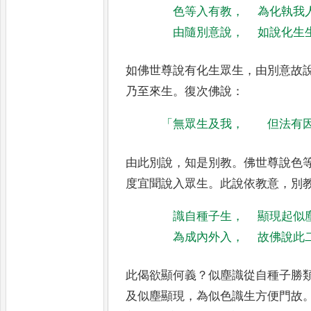
色等入有教
，
為化執我
由隨別意說
，
如說化生
如佛世尊說有化生眾生
，
由別意故
乃至來生
。
復次佛說
：
「
無眾生及我
，
但法有
由此別說
，
知是別教
。
佛世尊說色
度宜聞說入眾生
。
此說依教意
，
別
識自種子生
，
顯現起似
為成內外入
，
故佛說此
此偈欲顯何義
？
似塵識從自種子勝
及似塵顯現
，
為似色識生方便門
故