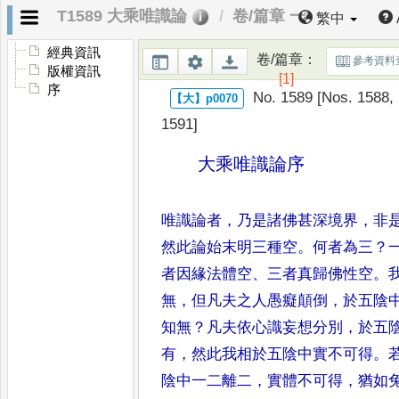
T1589 大乘唯識論
卷/篇章 一
繁中
經典資訊
卷/篇章
：
參考資料
版權資訊
[1]
序
No. 1589 [Nos. 1588, 
1591]
大乘唯識論
序
唯識論者
，
乃是諸佛甚深境界
，
非
然此論始末明三種空
。
何者為三
？
者因緣法體空
、
三者真歸佛
性空
。
無
，
但凡夫之人愚癡顛
倒
，
於五陰
知無
？
凡夫依心
識妄想分別
，
於五
有
，
然
此我相於五陰中實不可得
。
陰中一二離二
，
實體不可得
，
猶如