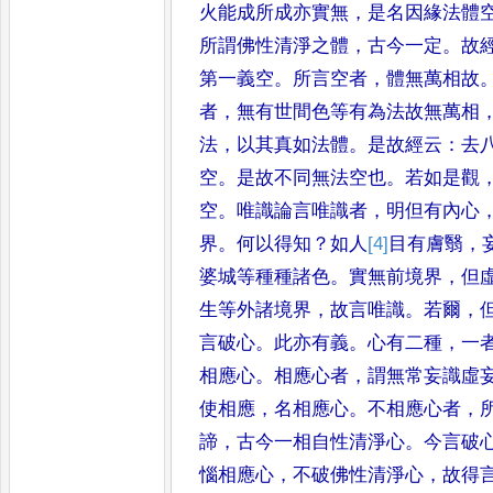
火能成所成亦實無
，
是名因緣法體
所謂佛性清淨之體
，
古今一定
。
故
第一義空
。
所言空者
，
體
無萬相故
者
，
無有世間色等
有為法故無萬相
法
，
以其真
如法體
。
是故經云
：
去
空
。
是
故不同無法空也
。
若如是觀
空
。
唯識論言唯識者
，
明但有內心
界
。
何以得知
？
如人
[4]
目
有膚翳
，
婆城等種種諸色
。
實無前境界
，
但
生等外諸境界
，
故言唯識
。
若爾
，
言破心
。
此亦有義
。
心
有二種
，
一
相應心
。
相應心
者
，
謂無常妄識虛
使相應
，
名相應心
。
不相應心者
，
諦
，
古今一相自性清淨心
。
今言破
惱相應心
，
不破佛性清淨心
，
故得