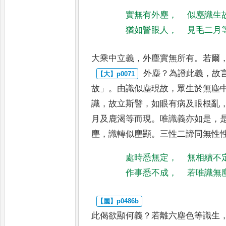
實無有外塵
，
似塵識生
猶如瞖眼人
，
見毛二月
大乘中立義
，
外塵實無所有
。
若爾
外塵
？
為證此義
，
故
故
」。
由識似塵
現故
，
眾生於無塵
識
，
故立斯
譬
，
如眼有病及眼根亂
月
及鹿渴等而現
。
唯識義亦如是
，
塵
，
識轉似塵顯
。
三性二諦同無性
處時悉無定
，
無相續不
作事悉不成
，
若唯識無
此偈欲顯何義
？
若離六塵色等識生