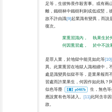
足等
，
生彼怖畏作殺害事
。
或
有兩
離
，
鐵樹林中鐵樹
利刺或低或竪
，
故不許由
識
[9]
起業識
有變異
，
而說
復
次
。
業熏習識內
，
執果生於
何因熏習處
，
於中不說
是罪人業
，
於地獄中能見如此等
[10]
異
。
此業熏習在地獄人識相續中
，
處是識變異似獄卒等
，
是業
果報而
習處而許業果生
，
何因作如此執
？
似色等塵
生
，
無色等
應說實有色等諸
入
。
[11]
此
阿含非因
故
。