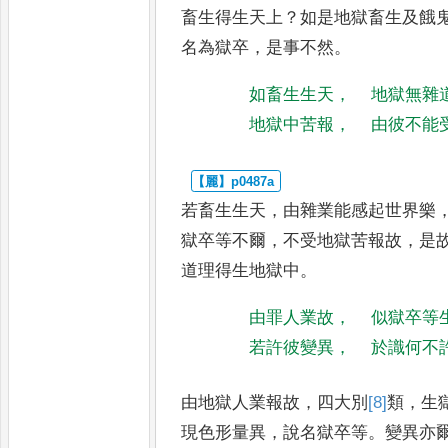
畜生得生天上
？
如是地
獄畜生及餓
名為獄卒
，
是事不然
。
如畜生生天
，
地獄無雜
地獄中苦報
，
由彼不能
若畜生生天
，
由雜業能感起世界樂
獄卒等不爾
，
不受地獄苦報故
，
是
道
理得生地獄中
。
由罪人業故
，
似獄卒等
若許彼變異
，
於識何不
由地獄人業報故
，
四大別
[8]
類
，
生
現色形量異
，
說名獄卒等
。
變異亦