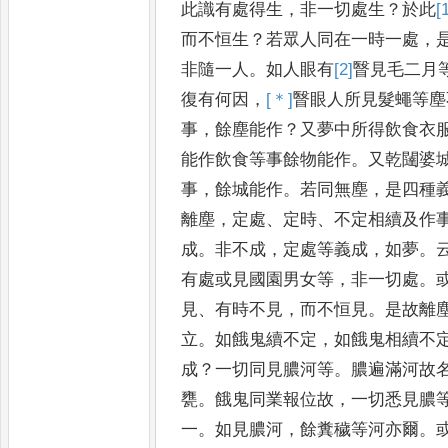
此識有處得生
，
非一切處生
？
於此
[
而不恒生
？
若眾人同在一時
一處
，
非隨一人
。
如人眼有
[2]
瞖
見毛二月
復有何因
，
[＊]
瞖
眼人所見髮蠅等塵
事
，
餘塵
能作
？
又夢中所得飲食衣
能作飲食等事餘物能作
。
又乾闥婆
事
，
餘城能作
。
若同無塵
，
是四種
離塵
，
定處
、
定時
、
不定相續
及作
成
。
非不成
，
定處等義成
，
如夢
。
有處或見國園男女
等
，
非一切處
。
見
、
有時不見
，
而
不恒見
。
是故離
立
。
如餓鬼
續不定
，
如餓鬼相續不
成
？
一
切同見膿河等
。
膿遍滿河故
甕
。
餓鬼同業報位故
，
一切悉見膿
一
。
如見膿河
，
餘糞穢等河亦爾
。