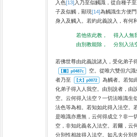
入色
[13]
入
乃至似觸識
，
從自種子至
子及似觸
，
顯
現
[14]
為
觸識生方便門
身入及
觸入
。
若約此義說入
，
有何
若他依此教
，
得入人無
由別教能除
，
分別入法
若佛世尊由此義說諸入
，
受化弟子
空
。
從唯六雙但六識
者乃至
為觸者
。
若知
化弟子得入
人我空
。
由別說者
，
由
空
。
云何得入法空
？
一切法唯識生
法色等為相
。
若知如此得入法空
。
是唯識亦應無
，
云何得成立
？
非一
空
，
非知此義名入
法空
。
若爾
，
云
分別性相故
得入法空
。
如凡夫分別