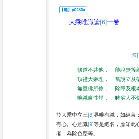
大乘唯識論
[6]
一卷
陳
[
修道不共他
，
能說無等
頂禮大乘理
，
當說立及
無量佛所修
，
除障及根
唯識自性靜
，
昧劣人不
於大乘中立三
[8]
界
唯有識
，
如經言
有心
。
心意識
[9]
等
是總名
，
應知此
者
，
為除色塵等
。