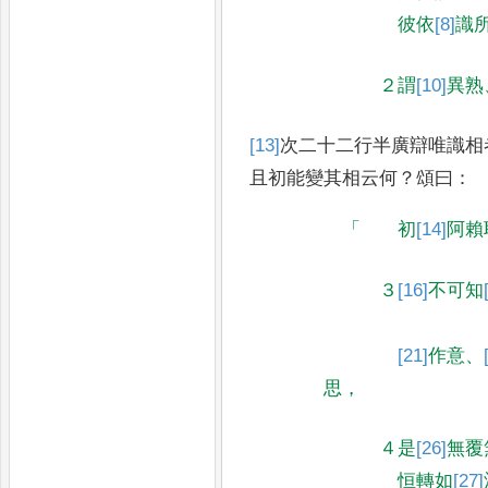
彼依
[8]
識
２謂
[10]
異熟
[13]
次
二十二行半廣辯唯識相
且初能變其相云
何
？
頌曰
：
「
初
[14]
阿賴
３
[16]
不可知
[21]
作意
、
思
，
４是
[26]
無覆
恒轉如
[27]