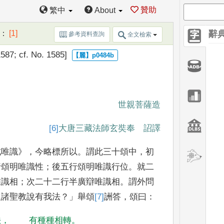
贊助
繁中
About
：
[1]
辭
參考資料查詢
全文檢索
587; cf. No. 1585]
世親菩薩造
[6]
大唐
三藏法師玄奘奉 詔譯
成唯識
》，
今略標
所以
。
謂此三十頌中
，
初
行頌明唯識性
；
後五行頌明唯識行
位
。
就二
唯識相
；
次二十二行半廣辯唯識相
。
謂外問
及諸聖教說有我法
？」
舉頌
[7]
詶
答
，
頌曰
：
法
，
有種種相轉
。