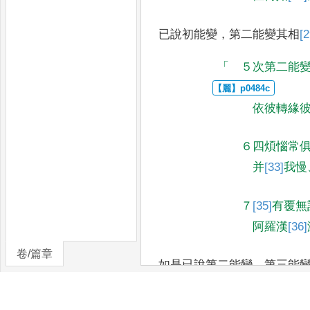
已說初能變
，
第二能變其相
[2
「
５次第二能
依彼轉緣
６四煩惱常
并
[33]
我慢
７
[35]
有覆無
阿羅漢
[36]
卷/篇章
如是已說第二能變
，
第三能
「
８次第三能