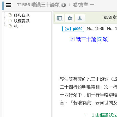
T1586 唯識三十論頌
卷/篇章 一
經典資訊
卷/篇章
版權資訊
第一
No. 1586 [No. 1
唯識三十論
[5]
頌
護法等菩薩約此三十頌造
《
二十四行頌明唯識
相
；
次一
十四行頌中
，
初一行半略辯
言
：「
若唯
有識
，
云何世間
「
１由假說我