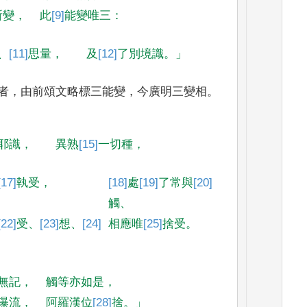
所變
，
此
[9]
能變
唯三
：
、
[11]
思量
，
及
[12]
了別境識
。」
者
，
由前頌文略
標三能變
，
今廣明三變相
。
耶識
，
異熟
[15]
一切種
，
[17]
執受
，
[18]
處
[19]
了常與
[20]
觸
、
[22]
受
、
[23]
想
、
[24]
相應唯
[25]
捨
受
。
無記
，
觸等亦如是
，
瀑
流
，
阿羅漢位
[28]
捨
。」