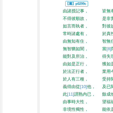
由諸授記事
，
皆無
不得彼順故
，
是非
如言而執者
，
對彼
常時諸處有
，
於真
由無知有住
，
智無
無智猶如闇
，
當
[8]
能對及所治
，
得失
由如是正行
，
獲如
於法正行者
，
業用
於人有三種
，
受持
義得由從
[10]
他
，
及已
此
[11]
謂
熟內已
，
餘成
由事時大性
，
望福
非境性獨性
，
能依