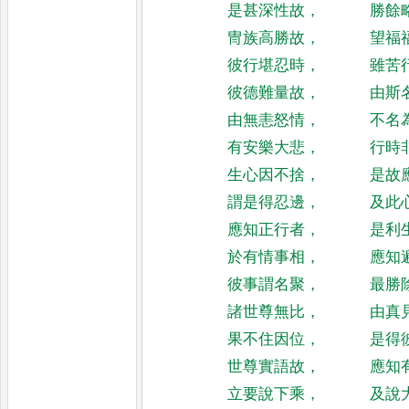
是甚深性故
，
勝餘
冑族高勝故
，
望福
彼行堪忍時
，
雖苦
彼德難量故
，
由斯
由無恚怒情
，
不名
有安樂大悲
，
行時
生心因不捨
，
是故
謂是得忍邊
，
及此
應知正行者
，
是利
於有情事相
，
應知
彼事謂名聚
，
最勝
諸世尊無比
，
由真
果不住因位
，
是得
世尊實語故
，
應知
立要說下乘
，
及說