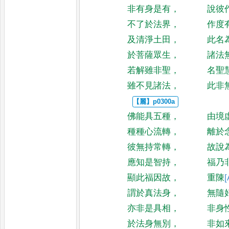
非有身是有
，
說彼
不了於法界
，
作度
及清淨土田
，
此名
於菩薩眾生
，
諸法
若解雖非聖
，
名聖
雖不見諸法
，
此非
佛能具五種
，
由境
種種心流轉
，
離於
彼無持常轉
，
故說
應知是智持
，
福乃
顯此福因故
，
重陳
[
謂於真法身
，
無隨
亦非是具相
，
非身
於法身無別
，
非如