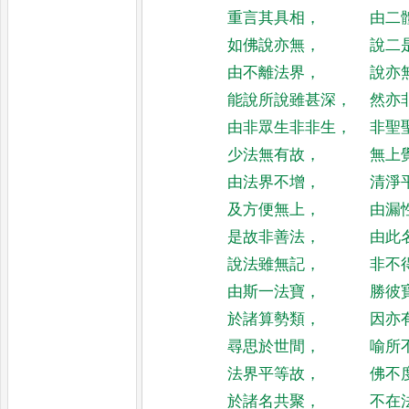
重言其具相
，
由二
如佛說亦無
，
說二
由不離法界
，
說亦
能說所說雖甚深
，
然亦
由非眾生非非生
，
非聖
少法無有故
，
無上
由法界不增
，
清淨
及方便無上
，
由漏
是故非善法
，
由此
說法雖無記
，
非不
由斯一法寶
，
勝彼
於諸算勢類
，
因亦
尋思於世間
，
喻所
法界平等故
，
佛不
於諸名共聚
，
不在