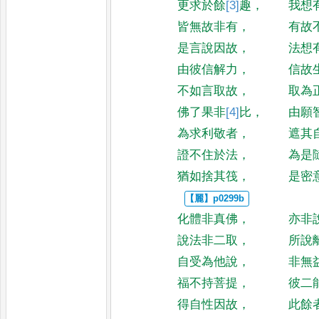
更求於餘
[3]
趣
，
我想
皆無故非有
，
有故
是言說因故
，
法想
由彼信解力
，
信故
不如言取故
，
取為
佛了果非
[4]
比
，
由願
為求利敬者
，
遮其
證不住於法
，
為是
猶如捨其筏
，
是密
化體非真佛
，
亦非
說法非二取
，
所說
自受為他說
，
非無
福不持菩提
，
彼二
得自性因故
，
此餘