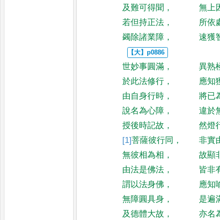
及難可得聞
，
無上
若但持正法
，
所依
蠲除諸業障
，
速獲
世妙事圓滿
，
異熟
於此法修行
，
應知
由自身行時
，
將已
說名為心障
，
違於
授後時記故
，
然燈
[1]
菩薩
彼行同
，
非實
無彼相為相
，
故顯
由法是佛法
，
皆非
謂以法身佛
，
應知
無障圓具身
，
是遍
及德體大故
，
亦名