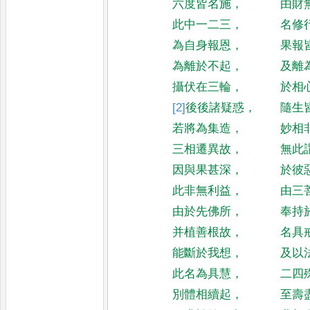
六度皆名施
，
由財
此中一二三
，
名修
為自身報恩
，
果報
為離於不起
，
及離
攝伏在三輪
，
於相
[2]
後
後諸疑惑
，
隨生
若將為集造
，
妙相
三相遷異故
，
無此
因與果甚深
，
於彼
此非無利益
，
由三
由於先佛所
，
奉持
并植善根故
，
名具
能斷於我想
，
及以
此名為具慧
，
二四
別體相續起
，
至壽