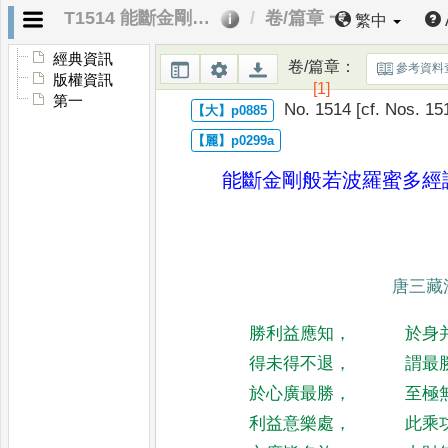
T1514 能斷金剛般若波羅蜜多經論頌
卷/篇章 一
繁中
經典資訊
卷/篇章
：
參考資料
版權資訊
[1]
第一
No. 1514 [cf. Nos. 15
能斷金剛般若波羅蜜多經
唐三藏
勝利益應知
，
於身
得未得不退
，
謂最
於心廣最勝
，
至極
利益意樂處
，
此乘