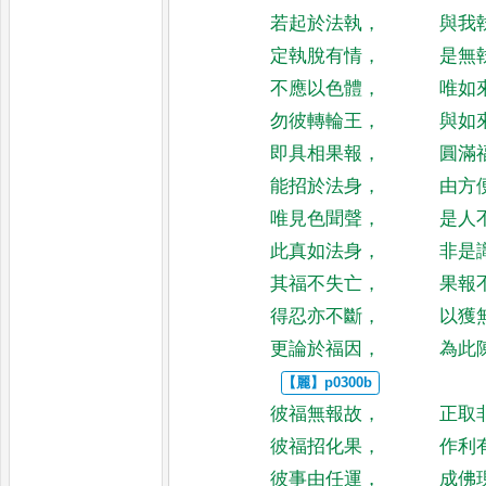
若起於法執
，
與我
定執脫有情
，
是無
不應以色體
，
唯如
勿彼轉輪王
，
與如
即具相果報
，
圓滿
能招於法身
，
由方
唯見色聞聲
，
是人
此真如法身
，
非是
其福不失亡
，
果報
得忍亦不斷
，
以獲
更論於福因
，
為此
彼福無報故
，
正取
彼福招化果
，
作利
彼事由任運
，
成佛