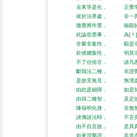
去來等是化
，
正覺
彼於法界處
，
非一
微塵將作墨
，
喻顯
此論造墨事
，
為
[＊
非聚非集性
，
顯是
於彼總集性
，
明其
不了但俗言
，
諸凡
斷我法二種
，
非證
是故見無見
，
無境
由此是細障
，
如是
由得二種智
，
及定
陳福明化身
，
非無
諸佛說法時
，
不言
由不自言故
，
是其
如來涅槃證
，
非造