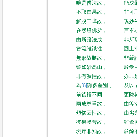
唯是佛法故
，
能成
不取自果故
，
非可
解脫二障故
，
說妙
在然燈佛所
，
言不
由斯證法成
，
非所
智流唯識性
，
國土
無形故勝故
，
非嚴
譬如妙高山
，
於受
非有漏性故
，
亦非
為
[6]
顯
多差別
，
及以
前後福不同
，
更陳
兩成尊重故
，
由等
煩惱因性故
，
由劣
彼果勝苦故
，
難逢
境岸非知故
，
於餘