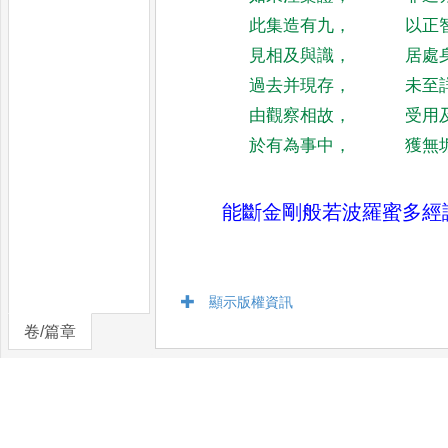
此集造有九
，
以正
見相及與識
，
居處
過去并現存
，
未至
由觀察相故
，
受用
於有為事中
，
獲無
能斷金剛般若波羅蜜多經
顯示版權資訊
卷/篇章