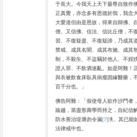
于長大
。
今我天上天下最尊自致作
正真覺
，
亦念多有恩德於我
，
我
念
大愛道但由是恩故
，
得
來自歸佛
、
僧
。
又信佛
、
信法
、
信比丘僧
，
不
習
、
不復疑盡
、
不
復疑諦
，
乃成其
禁戒
、
成其名
聞
、
成其布施
、
成其
制
，
不殺
生
、
不盜竊於他人
、
不婬
證
人罪
、
不飲酒迷亂
。
如是阿難
！
與衣被飲食床臥具病瘦因緣醫藥
，
百千分也
。」
佛告阿難
：「
假使母
人欲作沙門者
踰越
，
當盡
形壽學而持之
，
自紀信
防
水善治堤塘勿令漏
[7]
泆
。
其已能
法律戒中也
。