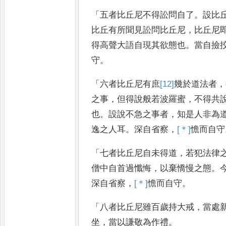
「
五者比丘尼不得訟
問自了
。
設比
比丘有所聞
見訟問比丘尼
，
比丘尼
得
高聲大語自現其欲態也
。
當自撿
守
。
「
六者比丘尼有庶
[12]
幾
於道法者
，
之事
，
但得說般若波羅蜜
，
不得共
也
。
設說不急之事者
，
知是人
非為
逸之人耳
。
深自省察
，
[＊]
憺
而自守
「
七者比丘尼自未得道
，
若犯法律
僧中自首過懺悔
，
以棄憍
慢之態
。
深自省察
，
[＊]
憺
而
自守
。
「
八者比丘尼雖百歲持大戒
，
當處
坐
，
當以謙敬為作禮
。