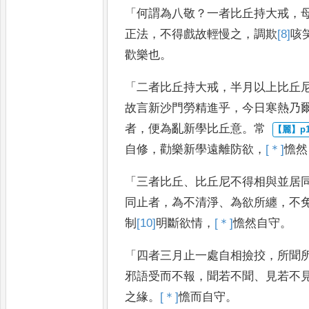
「
何謂為八敬
？
一者比丘
持大戒
，
正法
，
不得戲故
輕慢之
，
調欺
[8]
咳
歡樂
也
。
「
二者比丘持大戒
，
半月以上比丘
故言新沙門勞精進乎
，
今日寒熱
乃
者
，
便為亂新學比丘意
。
常
自修
，
勸樂新學遠離防欲
，
[＊]
憺
然
「
三者比丘
、
比丘尼不得相與並居
同止者
，
為不清淨
、
為欲所纏
，
不
制
[10]
明
斷欲情
，
[＊]
憺
然自守
。
「
四
者三月止一處自相撿挍
，
所聞
邪語受而不報
，
聞若不聞
、
見若不
之緣
。
[＊]
憺
而自守
。