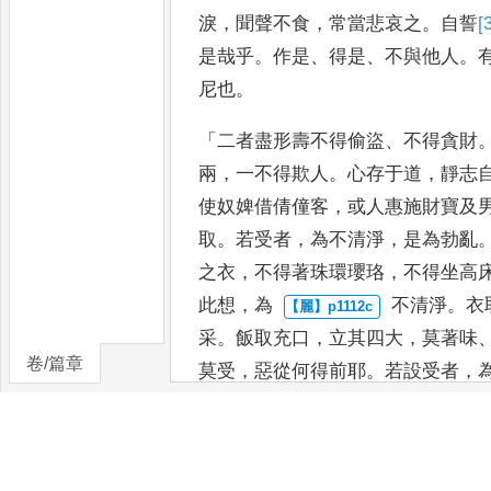
淚
，
聞
聲不食
，
常當悲哀之
。
自誓
[
是哉乎
。
作是
、
得是
、
不與他人
。
尼也
。
「
二者盡形壽不得偷盜
、
不得貪財
兩
，
一不得欺人
。
心存于道
，
靜志
使奴婢借倩僮客
，
或人惠施財
寶及
取
。
若受者
，
為不清淨
，
是為勃亂
之衣
，
不得著珠
環瓔珞
，
不得坐高
此想
，
為
不清淨
。
衣
采
。
飯取充口
，
立
其四大
，
莫著味
卷/篇章
莫受
，
惡從何
得前耶
。
若設受者
，
經前
，
歎
罪惡地獄之患
。
賢者當知
量
，
違說世間生死之事也
。
若設布
取非財也
，
寂然自守堅離色欲
。
有