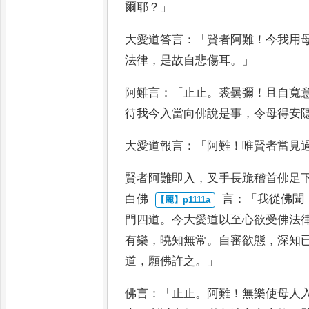
爾耶
？」
大愛
道答言
：「
賢者阿難
！
今我用
法律
，
是故自悲傷耳
。」
阿難言
：「
止止
。
裘曇彌
！
且
自寬
待我今入當向佛說是
事
，
令母得安
大愛道報言
：「
阿
難
！
唯賢者當見
賢者阿難即
入
，
叉手長跪稽首佛足
白佛
言
：「
我從佛聞
門四道
。
今大
愛道以至心欲受佛法
有
樂
，
曉知無常
。
自審欲態
，
深知
道
，
願佛許之
。」
佛言
：「
止止
。
阿難
！
無樂使母人