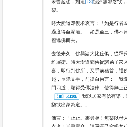
未曾起想
，
如
道
[13]
憺
然無邪念欲
，
樂
。」
時大
愛道即復求哀言
：「
如是行者
過度得至泥洹
。」
如是至三
，
佛不
禮遶佛而去
。
去後未久
，
佛與諸大比
丘俱
，
從釋
維羅衛
。
時大愛道
聞佛從諸弟子來
喜
，
即行到
佛所
，
叉手前稽首
，
禮
起
，
長
跪叉手
，
前復白佛言
：「
我
門四道
，
願得受佛法律
，
使得無上
我以居家有信有樂
，
樂欲出
家為道
。」
佛言
：「
止止
。
裘曇彌
！
無樂以母
衣者
；
當盡壽命
，
清淨潔己究暢
梵