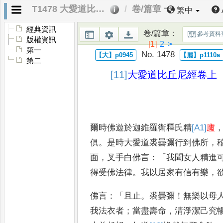
T1478 大愛道比丘尼經
卷/篇章 一
繁中
經典資訊
卷/篇章
：
參考資料
版權資訊
[1]
2
>
第一
No. 1478
第二
[11]
大
愛道比丘尼經
卷上
爾時佛遊於迦維羅衛釋氏精
[A1]
廬
俱
。
是時大愛道裘曇彌行到佛所
，
面
，
叉手白佛言
：「
我聞女人精進
得受佛法律
。
我以居家有
信有樂
，
佛言
：「
且止
。
裘曇彌
！
無樂
以母
我法衣者
；
當盡壽命
，
清淨潔己究