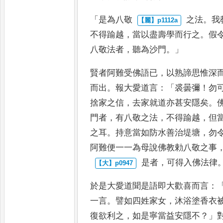
「
是為八敬
之法
。
我
不得踰越
，
當以盡
壽學而行之
。
假
八敬法
者
，
聽為沙門
。」
賢者阿難受佛語已
，
以熟諦思
惟深
而出
。
報大愛道言
：「
裘
曇彌
！
勿
捨家之信
，
去家就
道亦甚安隱矣
。
門者
，
有八敬
之法
，
不得踰越
，
但
之耳
。
持意當如防水善治堤塘
，
勿
阿
難便一一為母說佛教勅八敬之事
是者
，
可得入佛法律
於是大愛道聞是語即
大歡喜而言
：
一言
。
譬如四姓
家女
，
沐浴塗香衣
復欲利
之
，
如是寧當益安隱不
？」