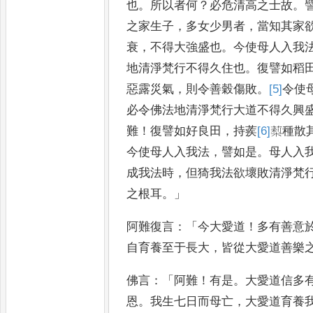
也
。
所以者何
？
必危清高之
士故
。
之家生子
，
多女少男者
，
當知其家
衰
，
不得大強盛也
。
今使母人入我
地清淨梵
行不得久住也
。
復譬如稻
惡露災氣
，
則令善穀傷敗
。
[5]
令
使
必令佛法地清淨梵行大道不得久興
難
！
復譬如好良田
，
持蒺
[6]
䔧
種
散
今使母人入我法
，
譬如是
。
母人入
成我法時
，
但猗我
法欲壞敗清淨梵
之根耳
。」
阿難復言
：「
今大愛道
！
多有善意
自育養至于長大
，
皆從大愛道善樂
佛言
：「
阿難
！
有是
。
大愛道信多
恩
。
我生七日而母亡
，
大愛道育養