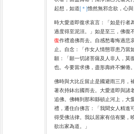
起想
，
如道
[＊]
憺
然無邪
念欲
，
心與
時大愛道即復求哀
言
：「
如是行者
過度得至泥
洹
。」
如是至三
，
佛復
復
作禮遶佛
而去
。
自感愁毒悔過悲
止
。
自
念
：「
作女人情態罪患乃當
願
：
「
願一切諸菩薩及人非人
，
莫
也
。
今要當求佛
，
盡形壽終不懈倦
佛時與
大比丘留止是國避雨三月
，
著
衣持鉢出國而去
。
大愛道即與諸
追
佛
。
佛轉到那和縣頓止河上
，
大
禮
，
遷住白佛言
：「
我聞女人精進
得受佛法律
。
我以居家有信
有樂
，
欲出家為道
。」