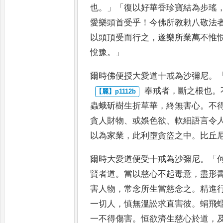
也
。」「
復
以好華香珍寶結為步瑤
愛
樂頭首受乎
！
今佛所教勅八敬法
以頭頂受而行之
，
遂樂所業萬不惟
悅豫
。」
爾時佛便授大愛道十戒為沙彌尼
。
奉戒者
，
斷之根也
。
蟲蛾斫樹
生折草華
，
終無害心
。
不
貪
人財物
、
或娛色欲
、
軟細語言令
以為家業
，
此利墮貪盜之中
。
比丘
爾時大愛道便受十戒為沙彌尼
。「
賢者道
。
當以慈心不起毒意
，
盡形
害人物
，
常念所生當慈念之
。
精進
一切人
，
慎無溫訟求
直害彼
。
蜎飛
一不得傷害
。
恒欲濟生慈心於道
，