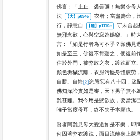
佛言
：「
止
止
。
裘曇彌
！
無樂令母
法
衣者
；
當盡壽命
，
行
，
靜意自
守未曾起
無邪念欲
，
心與空
寂為娛樂
。」
時
言
：「
如是行者
為可不乎
？
願佛見
如是至三
，
佛復不肯聽之
，
便復前
住
於外門
，
被弊敗之衣
，
踱跣而立
顏色垢穢流離
，
衣服污塵身體疲勞
自勝
。
自悔
[2]
恣
態惡有八十四
，
迷
佛知深諦實如是審
，
天下男
子無不
難甚難
。
我今用是
態欲故
，
要當潔
唯子當度母
耳
，
終不失子本願也
。
賢者阿難見母大愛道
如是不樂
，
即
何因著弊衣踱跣
，
面目流離身上蒙