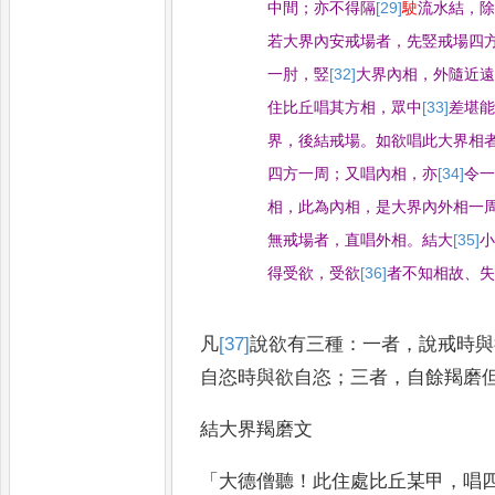
中間
；
亦不得隔
[29]
駛
流水結
，
若
大界內安戒場者
，
先竪戒場四
一肘
，
竪
[32]
大界
內相
，
外隨近
住比丘唱其方相
，
眾中
[33]
差
堪
界
，
後結戒場
。
如欲唱此大界相
四方一周
；
又唱內相
，
亦
[34]
令
相
，
此為內相
，
是大界內外相一
無戒場者
，
直唱外相
。
結大
[35]
得受欲
，
受欲
[36]
者
不知相故
、
凡
[37]
說
欲有三種
：
一者
，
說戒時與
自恣時與欲自恣
；
三者
，
自餘羯磨
結大界羯磨文
「
大德僧聽
！
此住處比丘某甲
，
唱