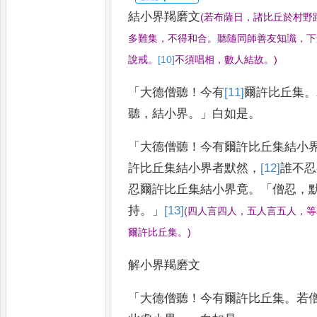
結小界羯磨文
(
若布薩日
，
諸比丘於村野
多難集
，
不得和合
。
聽隨
同師善友知識
，
下
說戒
。
[10]
不須唱相
，
數人結故
。
)
「
大德僧聽
！
今有
[11]
爾
許比丘集
。
聽
，
結小界
。」
白如是
。
「
大德僧聽
！
今有爾許比丘集結小
許比丘集結小界者默然
，
[12]
誰
不忍
忍
爾許比丘集結小界竟
。「
僧忍
，
持
。」
[13]
(
四人言四人
，
五人言五人
，
等
爾許
比丘集
。
)
解小界羯磨文
「
大德僧聽
！
今有爾許比丘
集
。
若