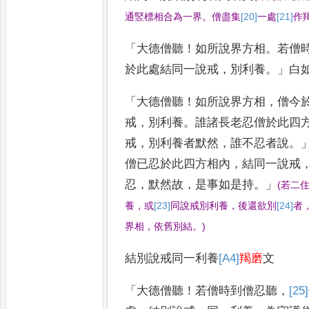
通竪標
相合為一界
。
僧盡集
[20]
一
處
[21]
作
「
大德僧聽
！
如所說界方相
。
若僧
於此處結同一說戒
，
別利養
。」
白
「
大德僧聽
！
如所說界方相
，
僧今
戒
，
別利養
。
誰諸長老忍僧於此四
戒
，
別利養者默然
，
誰不忍者說
。
僧已忍於此四方相內
，
結同一說戒
忍
，
默然故
，
是事如是持
。」
(
若二
養
，
或
[23]
同說戒
別利養
，
後還欲別
[24]
者
界相
，
依舊別結
。
)
結別說戒同一利養
[A4]
羯磨
文
「
大德僧聽
！
若
僧時到僧忍聽
，
[25]