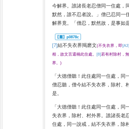
今解界
。
誰諸長老忍僧同一住處
，
默然
，
誰不忍者說
。」
僧已忍同一
解界竟
。「
僧忍
，
默然故
，
是事如
[7]
結
不失衣界羯磨文
(
不失衣界
，
即
[A3
相
，
故文言還稱此住
處
。
[8]
若有村除村
，
界
。
)
「
大德僧聽
！
此住處同一住處
，
同
僧忍聽
，
僧今結不失衣界
，
除村
、
是
。
「
大德僧聽
！
此住處同一住處
，
同
失衣界
，
除村
、
村外界
。
誰諸長老
住處
，
同一說戒
，
結不失衣界
，
除