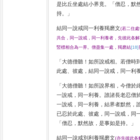
是
比丘坐處結小界竟
。「
僧忍
，
默
持
。」
結同一說戒同一利養羯磨文
(
若二住處
共合
，
同一說戒
，
同一利養者
，
先彼此各解
竪標相合為一界
。
僧盡集一處
，
羯磨結
[18]
「
大德僧聽
！
如所說戒相
。
若僧時
此處
、
彼處
，
結同一說戒
，
同一利
「
大德僧聽
！
如所說界相
，
今僧於
一說戒
，
同一利養
。
誰諸長老忍僧
一說戒
，
同一利養
，
結界者默然
，
已忍於此處
、
彼處
，
同一說戒
，
同
「
僧忍
，
默然故
，
是事如是
持
。」
結同一說戒別利養羯磨文
(
亦先彼此各