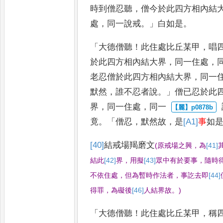
時到僧忍聽
，
僧今於此四方相內結
處
，
同一說戒
。」
白如是
。
「
大德僧聽
！
此住處比丘某甲
，
唱
於此四方相內結大界
，
同一住處
，
老忍僧於此四方相內結大界
，
同一
默然
，
誰不忍者說
。」
僧
已忍於此
界
，
同一住處
，
同一
竟
。「
僧忍
，
默然故
，
是
[A1]
事
如
[40]
結
戒場羯磨文
(
原戒場之興
，
為
[41]
結此
[42]
界
，
用擬
[43]
眾
中
有於要事
，
隨時
不依住處
，
但為暫時作法者
，
事訖去即
[44]
得罪
，
為礙後
[46]
人
結界故
。
)
「
大德僧聽
！
此住處比丘某甲
，
稱