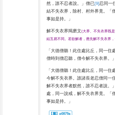
然
，
誰不忍者說
。」
僧已
[9]
忍
同一
結不失衣界
，
除村
、
村外界竟
。
「
事如是持
。」
解不失衣界羯磨文
(
大界
、
不失衣界既
結互易不同
。
若欲解者
，
應先解不失衣界
，
「
大德僧聽
！
此住處比丘
，
同一住
僧時到僧忍聽
，
僧今解不失衣界
。
「
大德僧聽
！
此住處比丘
，
同一住
今解不失衣界
。
誰諸長老忍僧同一
解不失衣界者默然
，
誰不忍者說
。
處
，
同一說戒
，
解不失衣界竟
。
「
事如是持
。」