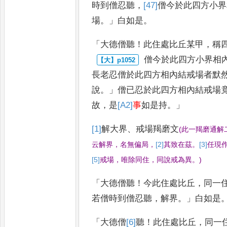
時到僧忍聽
，
[47]
僧
今於此四
方小界
場
。」
白如是
。
「
大德僧聽
！
此住處比丘某甲
，
稱
僧今於此四方小界相
長
老忍僧於此四方相內結戒場者默
說
。」
僧已忍於此四方相內結戒場
故
，
是
[A2]
事
如是持
。」
[1]
解
大界
、
戒場羯磨文
(
此一羯磨通解
云解界
，
名無偏
局
，
[2]
其致
在茲
。
[3]
任
現
[5]
戒
場
，
唯除同住
，
同說戒為異
。
)
「
大德僧聽
！
今此住處比丘
，
同一
若僧時到僧忍聽
，
解界
。」
白如是
「
大德僧
[6]
聽
！
此住處比丘
，
同一