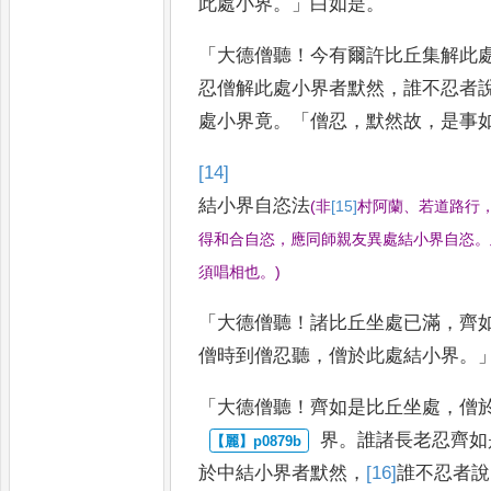
此處小界
。」
白如是
。
「
大德僧聽
！
今有爾許比丘集解此
忍僧解此處小界者默然
，
誰不忍者
處小界竟
。「
僧忍
，
默然故
，
是事
[14]
結小界自恣法
(
非
[15]
村
阿蘭
、
若道路行
得和合自恣
，
應同師親友
異處結小界自恣
。
須唱相也
。
)
「
大德僧聽
！
諸比丘坐處已滿
，
齊
僧時到僧忍聽
，
僧於此處結小界
。
「
大德僧聽
！
齊如是比丘坐處
，
僧
界
。
誰諸長老忍齊如
於中結
小界者默然
，
[16]
誰
不忍者說