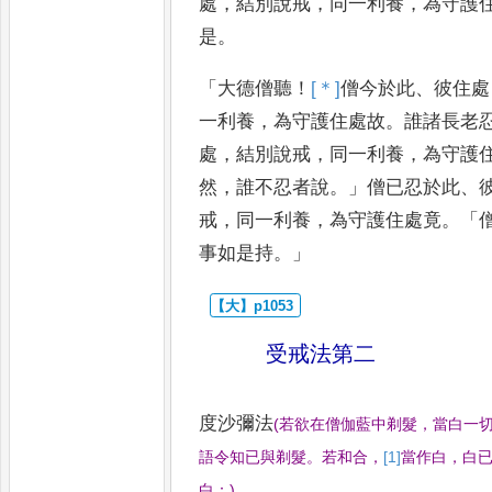
處
，
結別說
戒
，
同一利養
，
為守護
是
。
「
大德僧聽
！
[＊]
僧
今於此
、
彼住處
一利養
，
為守護住處故
。
誰諸長老
處
，
結別說戒
，
同一利養
，
為守護
然
，
誰不忍者說
。」
僧已忍於此
、
戒
，
同一利養
，
為守護住處
竟
。「
事如是持
。」
受戒法第二
度沙彌法
(
若欲在僧伽藍中剃髮
，
當白一
語令知已與剃髮
。
若和合
，
[1]
當
作白
，
白
白
：
)