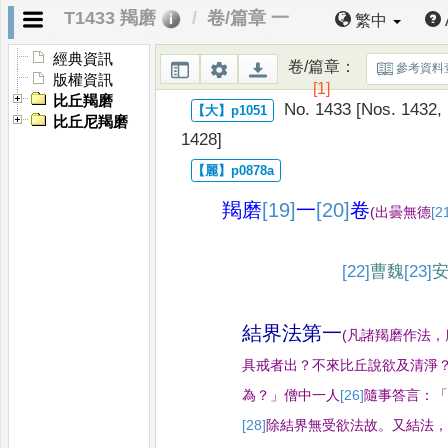
T1433 羯磨
卷/篇章 一
繁中
經典資訊
卷/篇章
：
參考資料
版權資訊
[1]
比丘羯磨
No. 1433 [Nos. 1432, 
比丘尼羯磨
1428]
羯磨
[19]
一
[20]
卷
(
出曇無德
[2
[22]
曹魏
[23]
結界法第一
(
凡諸羯磨作法
，
具戒者出
？
不來比丘說欲及清淨
為
？」
僧中一人
[26]
隨事
答言
：
[28]
除結界無受欲法故
。
又結法