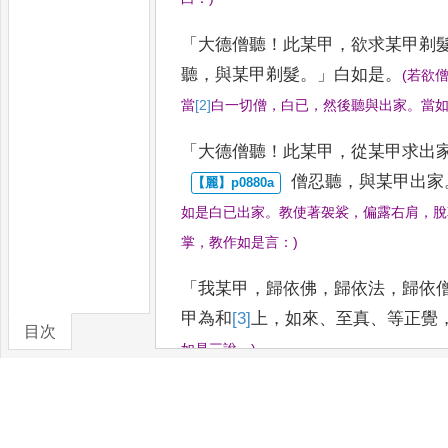
「
大德僧聽
！
此某甲
，
欲求某甲
剃
聽
，
與某甲剃髮
。」
白如是
。
(
若欲
當
[2]
白
一切僧
，
白已
，
然後聽與出家
。
當
「
大德僧聽
！
此某甲
，
從某甲求出
僧忍聽
，
與某甲出家
如是白已出家
。
教使著袈裟
，
偏露右
肩
，
脫
掌
，
教作如是言
：
)
「
我某甲
，
歸依佛
，
歸依法
，
歸依
甲為和
[3]
上
，
如來
、
至真
、
等正
覺
目次
如是三說
。
)
卷/篇章
「
我某甲
，
歸依佛竟
，
歸
依法竟
，
家竟
，
某甲為和
[＊]
上
，
如來至真等