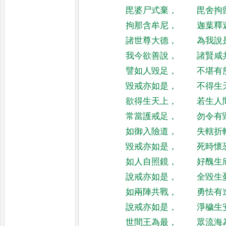
毘婆尸式棄
，
毘舍拘
拘那含牟尼
，
迦葉釋
諸世尊大德
，
為我說
我今欲善說
，
諸賢咸
譬如人毀足
，
不堪有
毀戒亦如是
，
不得生
欲得生天上
，
若生人
常當護戒足
，
勿令有
如御入險道
，
失轄折
毀戒亦如是
，
死時懷
如人自照鏡
，
好醜生
說戒亦如是
，
全毀生
如兩陣共戰
，
勇怯有
說戒亦如是
，
淨穢生
世間王為最
，
眾流海