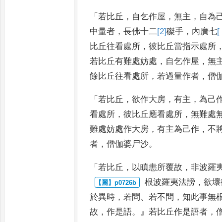
「
若比丘
，
自乞作屋
，
無主
，
自為
中量者
，
長佛十二
[2]
磔
手
，
內廣七
[
比丘往看處所
，
彼比丘當指示處所
若比丘有難處妨處
，
自乞作屋
，
無
餘比丘往看處所
，
若過量作
者
，
僧
「
若比丘
，
欲作大房
，
有主
，
為己
看處所
，
彼比丘應看處所
，
無難處
難處妨處作大房
，
有主為己作
，
不
者
，
僧伽婆尸沙
。
「
若比丘
，
以瞋恚所覆故
，
非波羅
根波羅夷法謗
，
欲壞
於異時
，
若問
、
若不問
，
知此事無
故
，
作是
語
。』
若比丘作是語者
，