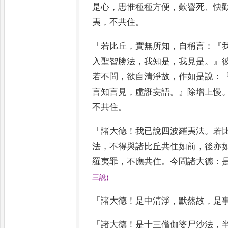
是心
，
思惟種種方便
，
歎譽死
、
快
夷
，
不共住
。
「
若比丘
，
實無所知
，
自稱言
：『
入聖智勝法
，
我知是
，
我見是
。』
若不問
，
欲自清淨故
，
作如是說
：
言知言見
，
虛誑妄語
。』
除增上慢
不共住
。
「
諸大德
！
我已說四波羅夷法
。
若
法
，
不得與諸比丘共住如前
，
後亦
羅夷罪
，
不應共住
。
今問諸大
德
：
三說
)
「
諸大德
！
是中清淨
，
默然故
，
是
「
諸大德
！
是十三僧伽婆尸沙法
，