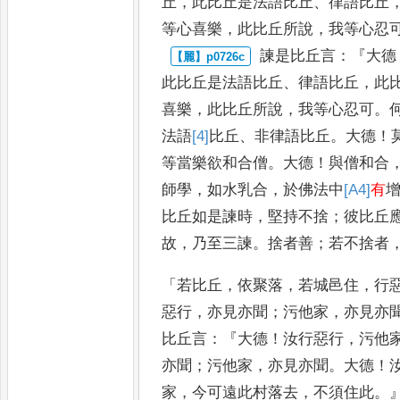
丘
，
此比
丘是法語比丘
、
律語比丘
等
心喜樂
，
此比丘所說
，
我等心忍
諫是比丘言
：『
大德
此比丘是法
語比丘
、
律語比丘
，
此
喜樂
，
此比丘所說
，
我等心忍可
。
法語
[4]
比丘
、
非律語比丘
。
大德
！
等當樂欲和合僧
。
大德
！
與僧和合
師學
，
如水乳合
，
於佛法中
[A4]
有
比丘如是諫時
，
堅持不捨
；
彼比丘
故
，
乃至三諫
。
捨者善
；
若不捨
者
「
若比丘
，
依聚落
，
若城邑住
，
行
惡行
，
亦見亦聞
；
污他家
，
亦見亦
比丘
言
：『
大德
！
汝行惡行
，
污他
亦聞
；
污他家
，
亦見亦聞
。
大德
！
家
，
今可遠此村落去
，
不須住此
。