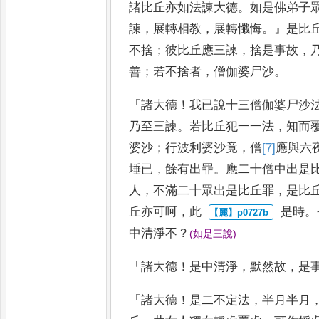
諸比丘亦如法諫大德
。
如是
佛弟子
諫
，
展轉相教
，
展轉
懺悔
。』
是比
不捨
；
彼比丘應
三諫
，
捨是事故
，
善
；
若不捨者
，
僧伽婆尸沙
。
「
諸大德
！
我已說十三僧伽婆尸沙
乃至三諫
。
若比丘犯一一法
，
知而
婆沙
；
行波利婆沙竟
，
僧
[7]
應
與六
埵已
，
餘有出罪
。
應二十僧
中出是
人
，
不滿二十眾出是
比丘罪
，
是比
丘亦可呵
，
此
是時
。
中清淨不
？
(
如是三說
)
「
諸大德
！
是中清淨
，
默然故
，
是
「
諸大德
！
是二不定法
，
半月半月