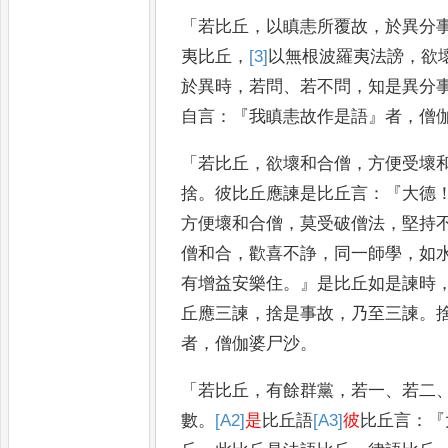
「
若比丘
，
以瞋恚所覆故
，
於異分
夷比丘
，
[3]
以
無根波羅夷法謗
，
欲
於異時
，
若問
、
若不問
，
知是異分
自言
：『
我瞋恚故作是語
』
者
，
僧
「
若比丘
，
欲壞和合僧
，
方便受壞
捨
。
彼比丘應諫是比丘言
：『
大德
方便壞和合僧
，
莫受破僧法
，
堅持
僧和合
，
歡喜不諍
，
同一師學
，
如
有增益安樂住
。』
是比丘如
是諫時
丘應三諫
，
捨是事故
，
乃至三諫
。
者
，
僧伽婆尸沙
。
「
若比丘
，
有餘群黨
，
若一
、
若二
數
。
[A2]
是
比丘語
[A3]
彼
比丘言
：『