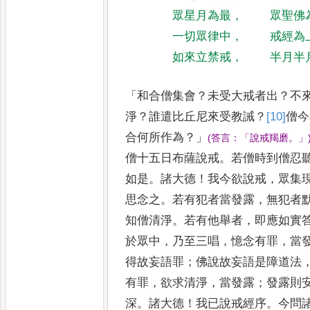
眾星月為最
，
眾聖佛
一切眾律中
，
戒經為
如來立禁戒
，
半月半
「
和合僧集會
？
未受大戒者出
？
不
淨
？
誰遣比丘尼來受教誡
？
[10]
僧
今
合何所作為
？」
(
答言
：「
說戒羯磨
。」
僧十五
日布薩說戒
。
若僧時到僧忍
如是
。
諸大德
！
我今欲說戒
，
眾集
思念之
。
若有犯者當發露
，
無犯者
知僧清淨
。
若有他舉者
，
即應如實
於眾中
，
乃至三唱
，
憶念有罪
，
當
得故妄語罪
；
佛說故妄語
是障道法
有罪
，
欲求清淨
，
當發露
；
發露則
深
。
諸大
德
！
我已說戒經序
。
今問