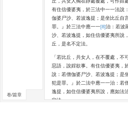
丘
，
共女人獨在靜處覆處
，
可作婬
有住信優婆夷
，
於三法中一一法說
伽婆尸沙
、
若波逸提
；
是坐比
丘自
罪
。』
於三法中應一一
[8]
治
：
若
波
沙
、
若波逸提
，
如住信優
婆夷所說
丘
，
是名不定法
。
「
若比丘
，
共女人
，
在不覆處
，
不
惡語
，
說婬欲事
。
有住信優婆夷
，
說
：
若僧伽婆尸沙
、
若波逸提
；
是
犯是罪
。』
於二法中應一一治
：
若
逸提
，
如住信優婆夷所說
，
應
如法
卷/篇章
定法
。
「
諸大德
！
我已說二不定法
。
今問