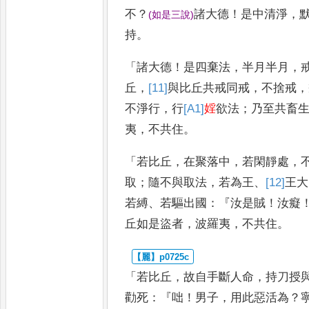
不
？
諸大德
！
是中清淨
，
(
如是三說
)
持
。
「
諸大德
！
是四棄法
，
半月半月
，
丘
，
[11]
與比丘
共戒同戒
，
不捨戒
，
不淨行
，
行
[A1]
婬
欲法
；
乃至共畜
夷
，
不共住
。
「
若比丘
，
在聚落中
，
若閑靜處
，
取
；
隨不與取法
，
若為王
、
[12]
王
大
若縛
、
若驅出國
：『
汝是賊
！
汝癡
丘
如是盜者
，
波羅夷
，
不共住
。
「
若比丘
，
故自手斷人命
，
持刀授
勸死
：『
咄
！
男子
，
用此惡活為
？