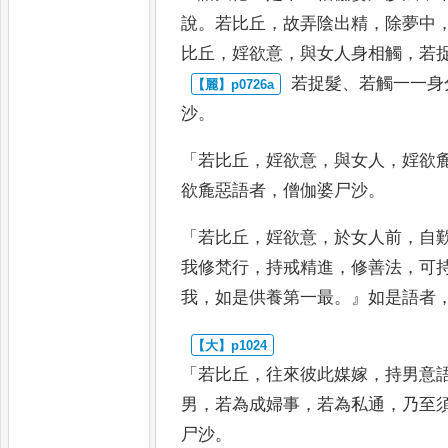
說
。
若比丘
，
故弄陰出精
，
除夢中
比丘
，
婬欲意
，
與女人身相觸
，
若
若捉髮
、
若觸一一身
沙
。
「
若比丘
，
婬欲意
，
與女人
，
婬欲
欲麁惡語者
，
僧伽婆尸沙
。
「
若比丘
，
婬欲意
，
於女人前
，
自
我
修梵行
，
持戒精進
，
修善法
，
可
我
，
如是供養第一最
。』
如是語者
「
若比丘
，
往來彼此媒嫁
，
持男意
男
，
若為成婦事
，
若為私通
，
乃至
尸沙
。