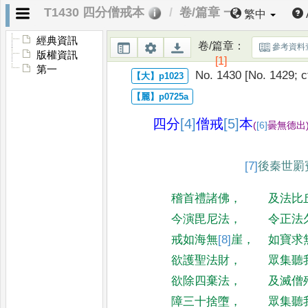
T1430 四分僧戒本
卷/篇章 一
繁中
經典資訊
卷/篇章
：
參考資料
版權資訊
[1]
第一
No. 1430 [No. 1429; c
四分
[4]
僧
戒
[5]
本
(
[6]
曇無德出
[7]
後秦世罽
稽首禮諸佛
，
及法比
今演毘尼法
，
令正法
戒如海無
[8]
崖
，
如寶求
欲護聖法財
，
眾集聽
欲除四棄法
，
及滅僧
障三十捨墮
，
眾集聽