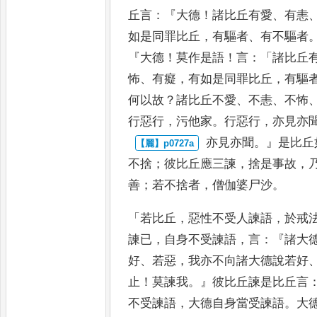
丘言
：『
大德
！
諸比丘有愛
、
有恚
如是同罪比丘
，
有驅者
、
有不驅者
『
大德
！
莫作是語
！
言
：「
諸比丘
怖
、
有癡
，
有如是同罪比丘
，
有驅
何以故
？
諸比丘不愛
、
不恚
、
不怖
行惡行
，
污他家
。
行惡行
，
亦見亦
亦見亦聞
。』
是比丘
不捨
；
彼比
丘應三諫
，
捨是事故
，
善
；
若不
捨者
，
僧伽婆尸沙
。
「
若比丘
，
惡性不受人諫語
，
於戒
諫已
，
自身不受諫語
，
言
：『
諸大
好
、
若惡
，
我亦不向諸大德說若好
止
！
莫諫我
。』
彼比丘諫是比丘言
不受諫語
，
大德自身當受諫語
。
大