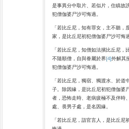
是事異分中取片
、
若似片
，
住瞋故
犯僧伽婆尸
沙可悔過
。
「
若比丘尼
，
知有罪女
，
主不聽
，
家
，
是比丘尼初犯僧伽婆尸沙可
悔
「
若比丘尼
，
知僧如法擯比丘尼
，
不隨順僧
，
自與眷屬於界
[4]
外
解
其
犯僧伽婆尸沙可悔過
。
「
若比丘尼
，
獨宿
、
獨渡水
、
於道
子
。
除因緣
，
是比丘尼初犯僧伽婆
者
，
恐怖走時
、
老病疲極不及伴
時
處
、
畏男子處
，
是名因緣
。
「
若比丘尼
，
詣官言人
，
是比丘尼
悔過
。