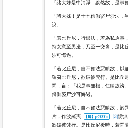
「
諸大姊是中清淨
，
默然故
，
是事
「
諸大姊
！
是十七僧伽婆尸沙法
，
說
。
「
若比丘尼
，
行媒法
，
若為私通事
持女意至男邊
，
乃至一交會
，
是
比
沙可悔過
。
「
若比丘尼
，
自不如法惡瞋故
，
以
羅
夷比丘尼
，
欲破彼梵行
。
是比丘
問
，
言
：『
我是事無根
，
住瞋故謗
僧伽婆尸沙可悔過
。
「
若比丘尼
，
自不如
法惡瞋故
，
於
片
，
作波羅夷
[3]
謗
無
欲破彼梵行
。
是比丘
尼後時
，
若問