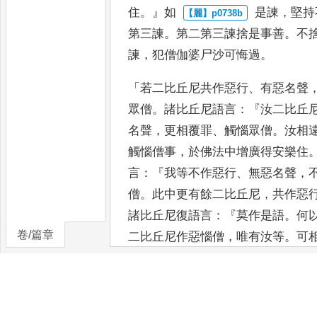
住
。』
如
是諫
，
堅持
第三諫
。
第二第三諫
捨是事善
。
不
諫
，
犯僧伽婆
尸沙可悔過
。
「
若二比丘尼共作惡行
、
有惡名聲
眾僧
。
諸比丘尼語言
：『
汝二比丘
名聲
，
更相覆罪
、
觸惱眾僧
。
汝相
觸惱僧事
，
於佛法中增廣得安
樂住
言
：『
我等不作惡行
、
無惡名
聲
，
僧
。
此中更有餘二比丘
尼
，
共作惡
諸比丘尼復語言
：『
莫
作是語
。
何
卷/篇章
二比丘尼作惡
惱僧
，
唯有汝等
。
可
惡
、
觸惱僧
事
，
於佛法中增廣得安
堅持不
捨
，
應第二
，
第三諫
。
第二
善
。
不
捨者
，
是比丘尼三諫
，
犯僧