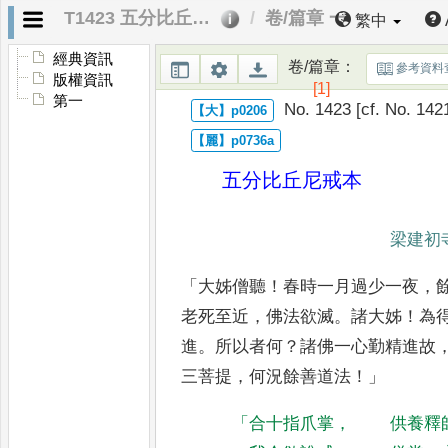
T1423 五分比丘尼戒本
卷/篇章 一
繁中
經典資訊
卷/篇章
：
參考資料
版權資訊
[1]
第一
No. 1423 [cf. No. 142
五分比丘尼戒本
梁建初
「
大姊僧聽
！
春時一月過少一夜
，
老死至近
，
佛法欲滅
。
諸大姊
！
為
進
。
所以者何
？
諸佛一心勤精進故
三菩提
，
何況餘善道法
！」
「
合十指爪掌
，
供養釋