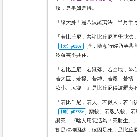
故
，
是事如是持
。」
「
諸大姊
！
是八波羅夷法
，
半月半
「
若比丘尼
，
共諸比丘尼同學戒法
捨
，
隨意行婬乃至共
波羅
夷不共住
。
「
若比丘尼
，
若聚落
、
若空地
，
盜
若大臣
，
若捉
、
若縛
、
若殺
、
若擯
汝小
、
汝癡
。』
是比丘尼得波羅夷
「
若比丘尼
，
若人
、
若似人
，
若自
藥殺
、
若教人殺
、
若
讚死
：『
咄人用
惡活為
？
死勝生
。
如是種種因
緣
，
彼因是死
，
是比丘