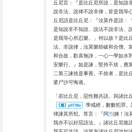
丘尼言
：『
是比
丘尼所說
，
是知說
說非法
、
說律不說非律
，
皆是我等
丘
尼語是比丘尼
：『
汝莫作是語
：
是知說非不知說
、
說法不說非法
、
是我等心所忍樂
。」
何以故
？
是比
法
、
非說律
，
汝莫樂助破和合僧
。
和合故
，
歡喜無諍
，
一心一
學如水
安樂行
。』
如是諫
，
堅持
不捨
，
應
二第三諫捨是事善
。
不捨者
，
是比
婆尸沙可悔
過
。
「
若比丘尼
，
惡性難共語
。
與諸比
學戒經
，
數數犯罪
。
律諫其
所犯
。
答言
：『
阿
[5]
姨
！
汝
我亦
不以好惡語汝
。』
諸比丘尼復
我不可共語
。
汝當為諸比丘尼說如