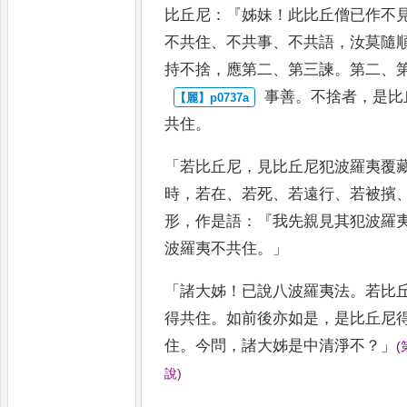
比丘
尼
：『
姊妹
！
此比丘僧已作不
不共住
、
不共事
、
不共語
，
汝莫隨
持不捨
，
應第二
、
第三諫
。
第二
、
事善
。
不捨者
，
是比
共住
。
「
若比丘尼
，
見比丘尼犯波羅夷覆
時
，
若在
、
若死
、
若遠行
、
若被擯
形
，
作是語
：『
我先親見其犯波羅
波羅夷不共住
。」
「
諸大姊
！
已說八
波羅夷法
。
若比
得共住
。
如
前後亦如是
，
是比丘尼
住
。
今問
，
諸大姊是中清淨不
？」
(
說
)