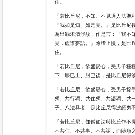
住
。
「
若比丘尼
，
不知
、
不見過人法聖
『
我如是知
、
如是見
。』
是比丘尼
為出罪求清淨故
，
作是言
：『
我不
見
，
虛誑妄語
。』
除增上慢
，
是比
住
。
「
若比丘尼
，
欲盛變心
，
受男
子種
下
、
膝已上
、
肘已後
，
是比
丘尼得
「
若比丘尼
，
欲盛變
心
，
受男子捉
獨
、
共行獨
、
共住獨
、
共語獨
、
共
子
。
八法具者
，
是
比丘尼得波羅夷
「
若比丘尼
，
知僧如
法與比丘作不
不共住
、
不
共事
、
不共語
，
而隨順