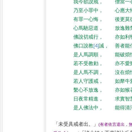
我今欲說戒
，
僧當一
乃至小罪中
，
心應大
有罪一心悔
，
後更莫
心馬馳惡道
，
放逸難
佛說切戒行
，
亦如利
佛口說教
[4]
誡
，
善者能
是人馬調順
，
能破煩
若不受教勅
，
亦不愛
是人馬不調
，
沒在煩
若人守護戒
，
如犛牛
繫心不放逸
，
亦如猴
日夜常精進
，
求實智
是人佛法中
，
能得清
「
未受具戒者出
。」
(
有者依言遣出
，