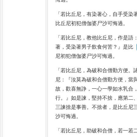
「
若比丘尼
，
有染著心
，
自手受
染
比丘尼初犯僧伽婆尸
沙可悔過
。
「
若比丘尼
，
教他比丘尼
，
作是語
著
，
受染著男子飲食何苦
？』
是比
尼初犯僧伽婆尸沙可悔過
。
「
若比丘尼
，
為
破和合僧勤方便
。
尼
：『
汝
莫為破和合僧勤方便
，
當
故
，
歡喜無諍
，
一心一學如水乳合
行
。』
如是諫
，
堅持不捨
，
應第二
三諫捨是事善
。
不捨者
，
是比丘尼
沙可悔過
。
「
若比丘尼
，
助破和合
僧
，
若一若