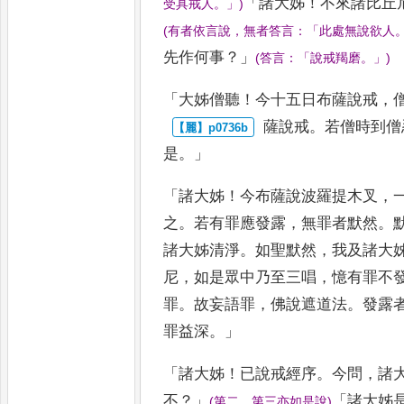
「
諸大姊
！
不
來諸比丘
受具戒人
。」
)
(
有者依言說
，
無者答言
：「
此處無說欲人
先作何事
？」
(
答言
：「
說戒羯磨
。」
)
「
大姊僧聽
！
今十五日布薩說戒
，
薩說戒
。
若僧時到僧
是
。」
「
諸大姊
！
今布薩說波羅提木叉
，
之
。
若有罪應發露
，
無罪者默然
。
諸大姊清淨
。
如聖默然
，
我及諸大
尼
，
如是眾中乃至三唱
，
憶
有罪不
罪
。
故妄語罪
，
佛說遮
道法
。
發露
罪益深
。」
「
諸大姊
！
已說戒經序
。
今問
，
諸
不
？」
「
諸大姊
(
第二
、
第三
亦如是說
)