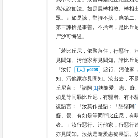
為汝說如法
。
如是展轉相教
、
轉相
眾
。』
如是諫
，
堅持不捨
，
應第二
第三諫捨是事善
。
不捨者
，
是比丘
尸沙可悔過
。
「
若比丘尼
，
依
聚落住
，
行惡行
、
見聞知
、
污
他家亦見聞知
。
諸比丘
『
汝行
惡行
、
污他家
知
、
污他家亦見
聞知
。
汝出去
，
不
丘尼言
：『
諸阿
[1]
姨
隨愛
、
恚
、
癡
如是等同罪比丘
尼
，
有驅者
、
有不
復語言
：『
汝莫
作是語
：「
語諸阿
[
癡
、
畏
。
有如是等
同罪比丘尼
，
有
者
。」
汝行惡行
、
污
他家
，
行惡行
亦見聞知
。
汝
捨是隨愛恚癡畏語
。