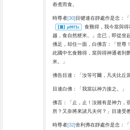
舂煮而食
。
時尊者
[30]
目犍連在靜處作是念
：「
食難得
，
我今當與得
越
，
食自
然粳米
。」
念已
，
即從坐
佛足
，
却
住一面
，
白佛言
：「
世尊
此國中
乞食難得
，
當與得神通者到
米
。」
佛告目連
：「
汝等可爾
，
凡夫比丘
目連白佛
：「
我當以神力接之
。」
佛言
：「
止
，
止
！
汝雖有是神力
，
所
？
又奈將
來諸凡夫何
？」
目連受
時尊者
[32]
舍利弗在靜處作是念
：「