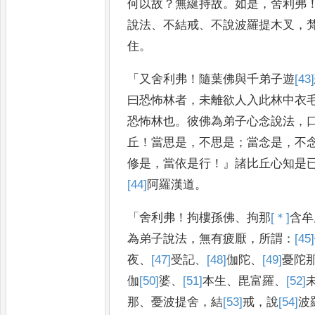
何以故
？
無綖持故
。
如是
，
舍利弗
說
法
、
不結戒
、
不說波羅提木叉
，
住
。
「
又舍利弗
！
隨葉佛與千弟子遊
[43]
曰恐怖林者
，
未離欲人入此林中
衣
恐怖林也
。
彼佛為弟子
心念說法
，
丘
！
當思是
，
不思是
；
當念是
，
不
修是
，
當依是行
！』
諸
比丘心知是
[44]
阿
羅漢道
。
「
舍利
弗
！
拘樓孫佛
、
拘那
[＊]
含
牟
為弟
子說法
，
無有疲厭
，
所謂
：
[45]
夜
、
[47]
受
記
、
[48]
伽陀
、
[49]
憂陀
伽
[50]
婆
、
[51]
本
生
、
毘富羅
、
[52]
那
、
憂波提舍
，
結
[53]
戒
，
說
[54]
波