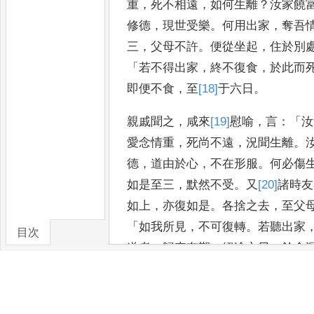
重
，
死不相遠
，
如何生離
？
汝
家饒
修德
，
現世受樂
。
何用
出家
，
奪吾
三
，
父母不許
。
便從坐
起
，
住於別
「
若不得出家
，
終不復
食
，
於此而
即便不食
，
至
[18]
于
六
日
。
親戚聞之
，
咸來
[19]
慰
喻
，
言
：「
汝
愛念情重
，
死尚不遠
，
況聞生離
。
德
，
道由於心
，
不在形服
。
何必傷
如是至三
，
默然不受
。
又
[20]
諸時
友
如上
，
亦復如是
。
各捨之去
，
至父
「
如我所見
，
不可復轉
。
若聽出
家
目次
道者
，
歸來有期
。
絕飡六日
，
餘命
卷/篇章
當棄中野
，
鵄烏吞啄
，
虎
狼競食
。
此
！」
父母聞已
，
銜淚
答言
：「
聽
行
；
但為我共要
，
時還
相見
。」
親