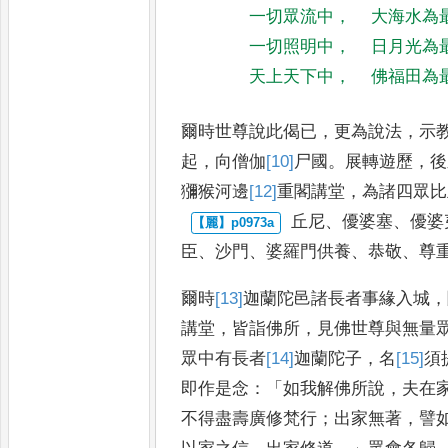
一切眾流中
，
大海水為
一切照明中
，
日月光為
天上天下中
，
佛福田為
爾時世尊說此偈已
，
更為說法
，
示
起
，
向僧伽
[10]
尸
國
。
展轉遊歷
，
後
獼猴河邊
[12]
重閣講堂
，
為諸四眾比
丘尼
、
優婆塞
、
優婆
臣
、
沙門
、
婆羅門
供養
、
恭敬
、
尊
爾時
[13]
迦蘭陀邑
諸長者
事緣入城
，
講堂
，
皆詣佛所
，
見佛世尊與無量
眾中有
長者
[14]
迦蘭陀子
，
名
[15]
須
即作
是念
：「
如我解佛所說
，
夫在
不
得盡壽廣修梵行
；
出家無著
，
譬