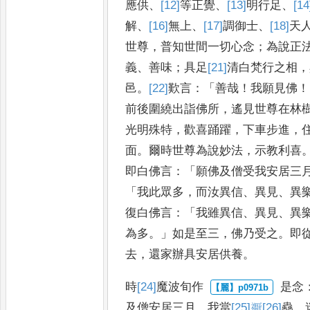
應供
、
[12]
等正覺
、
[13]
明行足
、
[14
解
、
[16]
無上
、
[17]
調御士
、
[18]
天
世尊
，
普
知世間一切心念
；
為說正
義
、
善
味
；
具足
[21]
清白梵行
之相
，
邑
。
[22]
歎
言
：「
善哉
！
我願見佛
！
前後圍
繞出詣佛所
，
遙見世尊在林
光明殊特
，
歡喜踊躍
，
下車步進
，
面
。
爾時世尊為說妙法
，
示教利喜
即白佛言
：「
願佛及僧受我安居三
「
我此眾多
，
而汝異信
、
異見
、
異
復白佛言
：「
我雖異信
、
異見
、
異
為多
。」
如是至三
，
佛乃受之
。
即
去
，
還家辦具安居供養
。
時
[24]
魔波旬作
是念
及僧安居三月
，
我當
[25]
𥜒
[26]
蠱
，