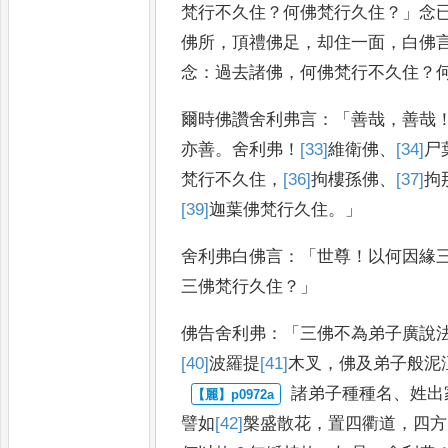
梵行不久住
？
何佛梵行久住
？」
念
佛所
，
頂禮佛足
，
却住一面
，
白佛
念
：
過去諸佛
，
何佛梵行不久住
？
爾時佛讚舍利弗言
：「
善哉
，
善哉
亦善
。
舍利弗
！
[33]
維
衛佛
、
[34]
尸
梵行不久住
，
[36]
拘樓孫佛
、
[37]
拘
[39]
迦葉佛梵行久住
。」
舍利弗白佛言
：「
世
尊
！
以何因緣
三佛梵行久
住
？」
佛告舍利弗
：「
三佛不為弟子廣說
[40]
波羅提
[41]
木
叉
，
佛及弟子般泥
諸弟子種種名
、
姓出
譬如
[42]
槃
盛
散花
，
置四衢道
，
四方