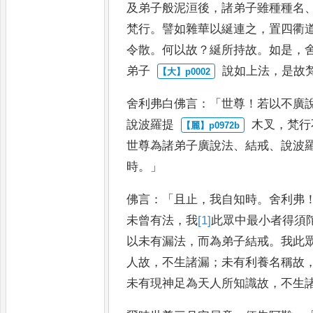
及弟子般泥洹後
，
諸
弟子雖種種名
梵行
。
譬如雜
華以綖連之
，
置四衢
令散
。
何
以故
？
綖所持故
。
如是
，
弟子
說如上法
，
是故
舍利弗白佛
言
：「
世尊
！
若以不廣
說波羅提
木叉
，
梵行
世尊為諸弟子廣
說法
、
結戒
、
說波
時
。」
佛言
：「
且
止
，
我自知時
。
舍利弗
未曾有
法
，
我
[1]
此
眾中最小者得須
以未有漏法
，
而為弟子結戒
。
我此
人故
，
不生諸漏
；
未有利養名稱
故
未有現神足為天人所知
識故
，
不生