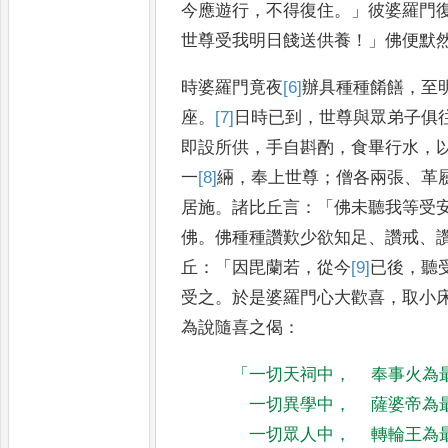
今應遊行
，
不得復住
。」
彼婆羅門
世尊受
我明日餞送供養
！」
佛便默
時婆羅門
竟夜
[6]
辦具
種種餚饍
，
至
座
。
[7]
日
時已到
，
世尊與眾弟子俱
即設所供
，
手自斟酌
，
食畢行水
，
一
[8]
緉
，
奉上世尊
；
僧各兩張
、
革
居施
。
諸比丘言
：「
佛未聽我等受
佛
。
佛種種讚歎少欲知足
、
讚戒
、
丘
：「
因毘蘭若
，
從今
[9]
已
後
，
聽
受之
。
於是婆羅門心大歡喜
，
取小
為說隨喜之偈
：
「
一切天祠中
，
奉事火為
一切異學中
，
薩婆帝為
一切眾人中
，
轉輪王為