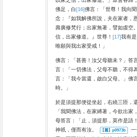
以家之信
，
出家修道
。」
眾會各歸
佛足
，
白
[16]
佛
言
：「
世尊
！
我向聞
念
：『
如我解佛所說
，
夫在家者
，
壽廣修梵行
；
出家無著
，
譬如虛空
信
，
出家修道
。』
世尊
！
[17]
我
有是
唯願與我出家受戒
！」
佛言
：「
甚
善
！
汝父母聽未
？」
答
言
：「
一切佛法
，
父母不聽
，
不得
言
：「
我今當還
，
啟
白父母
。」
佛
時
。」
於是須提那便從坐
起
，
右繞三匝
，
「
我聞佛法
，
在家
縛著
，
今欲出家
母答言
：「
止
，
須提
那
，
莫作是語
神祇
，
僅而有汝
。
一