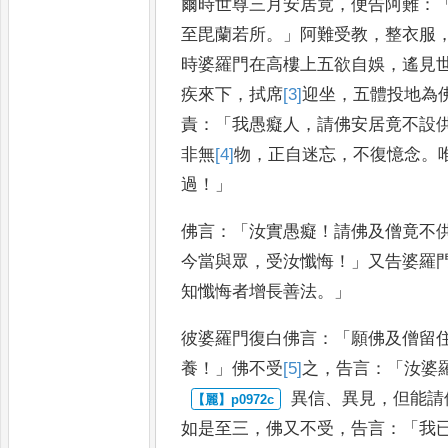
爾時世尊三月安居竟
，
便告阿難
：
至毘蘭若所
。」
阿難受教
，
整衣服
時婆羅門在高樓上五欲自娛
，
遙見
疾來下
，
拭席
[3]
迎
坐
，
五體投
地為
責
：「
我愚癡人
，
請佛安居
竟不設
非無
[4]
物
，
正自迷忘
，
不
復憶念
。
過
！」
佛言
：「
汝實愚
癡
！
請佛及僧竟不
今當與眾
，
受汝懺悔
！」
又告婆羅
知懺悔者
增長善法
。」
彼婆羅門復白佛言
：「
願佛及僧留
養
！」
佛不受
[5]
之
，
告言
：「
汝婆
異信
、
異見
，
但能請
如是至三
，
佛
又不受
，
告言
：「
我