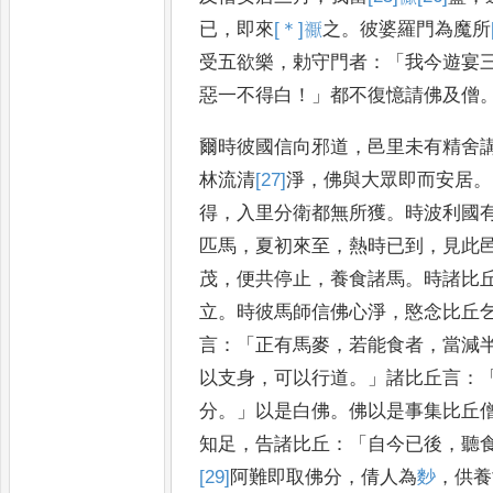
已
，
即來
[＊]
𥜒
之
。
彼婆羅門為
魔所
受五欲樂
，
勅守門者
：「
我
今遊宴
惡一不得白
！」
都不
復憶請佛及僧
爾時彼國信向邪道
，
邑里未
有精舍
林流清
[27]
淨
，
佛與大眾
即而安居
。
得
，
入里分衛都
無所獲
。
時波利國
匹馬
，
夏
初來至
，
熱時已到
，
見此
茂
，
便
共停止
，
養食諸馬
。
時諸比
立
。
時彼馬師信佛心淨
，
愍念比丘
言
：「
正有馬麥
，
若能食者
，
當減
以支身
，
可以行道
。」
諸比丘言
：
分
。」
以是白佛
。
佛以是事集比
丘
知足
，
告諸比丘
：「
自今已
後
，
聽
[29]
阿難即取佛分
，
倩人為
麨
，
供養