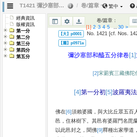
T1421 彌沙塞部和醯五分律
卷/篇章 一
繁中
經典資訊
卷/篇章
：
版權資訊
[1]
2
3
4
5
...
30
>
第一分
No. 1421 [cf. Nos. 14
第二分
第三分
第四分
彌沙塞部和醯五分律
卷
[1]
第五分
[2]
宋罽賓三藏佛陀
[4]
第一分初
[5]
波羅夷
佛在
[6]
須賴婆國
，
與大比丘眾五百
邑
，
住林樹下
。
其邑有婆羅門名毘
以此邑封之
，
聞佛
[9]
釋種出家
學道