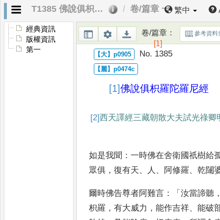
T1385 佛說俱枳羅陀羅尼經
卷/篇章 一
繁中
經典資訊
卷/篇章
：
參考資料
版權資訊
[1]
第一
No. 1385
[1]
佛說俱枳羅陀羅尼經
[2]
西
天譯經三藏朝散大夫試光祿卿
如是我聞
：
一時佛在舍衛國祇樹給
眾俱
，
復有天
、
人
、
阿修羅
、
乾闥
爾時佛告尊者阿難言
：「
汝當諦聽
枳羅
，
有大威力
，
能作吉祥
、
能破