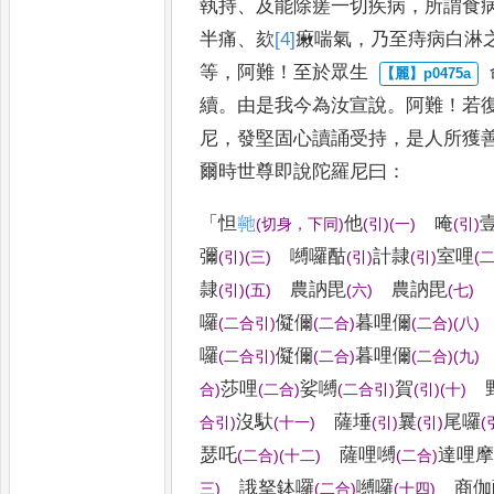
執持
、
及能除瘥一切疾病
，
所
謂食
半痛
、
欬
[4]
瘷
喘氣
，
乃至痔
病白淋
等
，
阿難
！
至於眾生
續
。
由是我今為汝宣說
。
阿
難
！
若
尼
，
發堅固心讀誦受
持
，
是人所獲
爾時世尊即說
陀羅尼曰
：
「
怛
𭔞
他
唵
(
切身
，
下同
)
(
引
)
(
一
)
(
引
)
彌
嚩囉酤
計隷
室哩
(
引
)
(
三
)
(
引
)
(
引
)
(
隷
農訥毘
農訥毘
(
引
)
(
五
)
(
六
)
(
七
)
囉
儗
儞
暮哩儞
(
二合引
)
(
二合
)
(
二合
)
(
八
)
囉
儗
儞
暮哩儞
(
二合引
)
(
二合
)
(
二合
)
(
九
)
莎哩
娑嚩
賀
合
)
(
二合
)
(
二合引
)
(
引
)
(
十
)
沒馱
薩
埵
曩
尾囉
合引
)
(
十一
)
(
引
)
(
引
)
(
瑟吒
薩哩嚩
達哩
(
二合
)
(
十二
)
(
二合
)
誐拏鉢囉
嚩囉
商伽
三
)
(
二合
)
(
十四
)