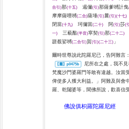
那
遏儞
那薩爹
嚩計曳
合引
)
(
十五
)
(
引
)
摩摩薩哩嚩
薩埵
曩
(
二合
)
(
引
)
(
引
)
(
十七
)
閉當
珂儞當
阿
莎
(
十九
)
(
二十
)
(
引
)
(
三藐酤
窣契
那
一
)
(
半音
)
(
引
)
(
二十二
)
蹉覩娑嚩
賀
」
(
二合引
)
(
引
)
(
二十三
)
爾時世尊說此陀羅尼已
，
告阿難言
尼所在之處
，
我不見
梵魔
沙門婆羅門等敢有違越
。
汝當
俾使多人獲大利益
。」
阿難及與會
羅
、
乾闥婆等
，
聞佛所說
，
歡喜信
佛說俱枳羅陀羅尼經