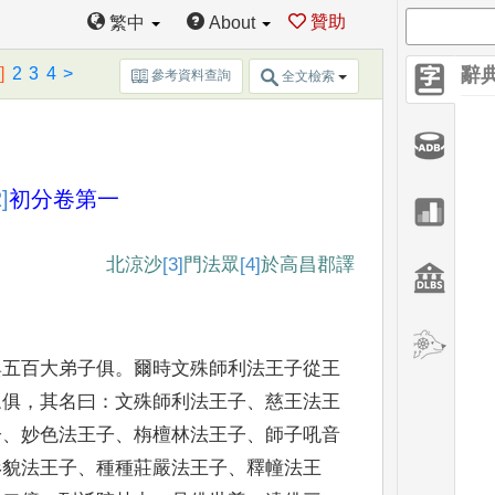
贊助
繁中
About
]
2
3
4
>
辭
參考資料查詢
全文檢索
2]
初分
卷第一
北涼沙
[3]
門
法眾
[4]
於高昌郡
譯
與五
百大弟子俱
。
爾時文殊師利法王子從王
眾俱
，
其名曰
：
文
殊師利法王子
、
慈王法王
子
、
妙色法王子
、
栴檀林法王子
、
師子
吼音
形貌法王子
、
種種莊嚴法王子
、
釋幢法王