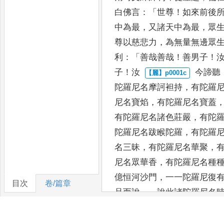
白佛言
：「
世尊
！
如來前後
中為最
，
又諸天中為最
，
眾
尊以慈
悲力
，
為無量無邊眾
利
：「
善哉善哉
！
善男子
！
子
！
汝
今諦聽
陀羅尼名摩訶袒持
，
有陀羅
尼名寶焰
，
有陀羅尼名寶蓋
有陀羅尼名諸色莊嚴
，
有陀
陀
羅尼名跋睺陀羅
，
有陀羅
名三昧
，
有陀羅尼
名華聚
，
尼名眾華香
，
有陀羅尼名種
億恒河沙
門
，
一一陀羅尼復
目次
卷/篇章
品而說
。」
說此諸陀羅尼名
忍
，
六百優婆塞住辟支佛心
子發三菩提心
，
波斯匿王所