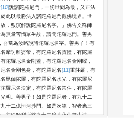
所
[10]
說
諸陀羅尼門
，
一切世間為最
，
又正法
生於此以
最勝法入諸陀羅尼門觀佛境界
。
世
生故
，
敷演解說陀羅尼
名字
。」
佛告文殊師
汝為
無量苦惱眾生故
，
請問陀羅尼門
。
善男
，
吾當為汝略說諸陀羅尼名字
。
善男
子
！
有
尼名摩訶
離婆帝
，
有陀羅尼名寶幢
，
有陀羅
，
有陀羅尼名金剛蓋
，
有陀
羅尼名金剛曜
，
羅尼名金剛色身
，
有陀羅尼名
[11]
重
莊嚴
，
有
尼名毘伽陀羅
，
有
陀羅尼名水光
，
有陀羅尼
有陀羅尼名決定
，
有陀羅尼名常住
，
有陀羅
種光明
。
善男子
！
如是陀羅尼者
，
有九十二
有九十二億恒河沙門
。
如
是次第
，
智者應三
時
，
文殊師利所將九十二億菩薩住無生法
，
五百優婆夷遠
塵離垢得法眼淨
，
五百長者
將諸王子等於如來前求索出
家
。
佛告諸王