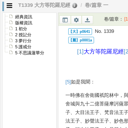
T1339 大方等陀羅尼經
卷/篇章 一
經典資訊
卷/篇章
：
[1
版權資訊
1 初分
No. 1339
2 授記分
3 夢行分
5 護戒分
[1]
大方等陀羅尼經
[
5 不思議蓮華分
[5]
如
是我聞
：
一時佛在舍衛國祇陀林中
，
舍
城與九十二億菩薩摩訶薩
子
、
大目法王子
、
梵
音法王
法王子
、
妙聲法王子
、
妙色