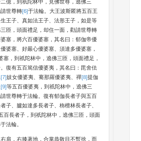
十二億
，
到祇陀林中
，
見佛世尊
，
遶
佛三
勸請世尊轉
[6]
于
法輪
。
大王波斯匿將五百王
長生王子
、
真如法王子
、
法形王子
，
如
是等
佛三匝
，
頭面
禮足
，
却住一面
，
勸請世尊轉
優婆塞
，
將六百優婆塞
，
其名曰
：
郁伽帝優
嚴優婆
塞
、
好嚴心優婆塞
、
須達多優婆塞
，
婆塞
，
到祇陀林中
，
遶佛三匝
，
頭面禮足
，
輪
。
復有五百篤
信優婆夷
，
其名曰
：
毘舍佉
異
[7]
妓
女優婆夷
、
騫那羅優婆夷
、
禪
[8]
提
伽
是
[9]
等
五百
優婆夷
，
到祇陀林中
，
遶佛三
勸請世尊轉于法輪
。
復有郁伽長者
子與五百
長者子
、
臚如達多長者子
、
栴檀林長者子
、
五百長者子
，
到祇陀林中
，
遶
佛三匝
，
頭面
轉于
法輪
。
袒右肩
，
右
膝著地
，
合掌恭敬目不暫捨
，
而