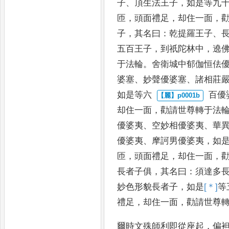
子
、
頂生法王子
，
如是等九
匝
，
頭面禮足
，
却住一面
，
子
，
其名曰
：
乾提
羅王子
、
五百王子
，
到祇陀林中
，
遶
于法輪
。
舍衛城
中郁伽恒佉
婆塞
、
妙聲優婆塞
、
諸相莊
如是等六
百優
却住一面
，
勸請世尊轉于法
優婆夷
、
空妙相優
婆夷
、
華
優婆夷
、
摩訶男優婆夷
，
如
匝
，
頭面禮足
，
却
住一面
，
長者子俱
，
其名曰
：
須達多
妙色形貌
長者子
，
如是
[＊]
等
禮足
，
却住一面
，
勸請世尊
爾時文殊師利即從座起
，
偏