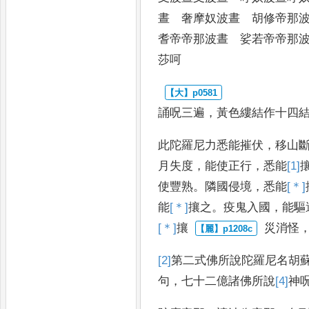
晝 奢摩奴
波晝 胡修帝那
耆帝帝那波晝 娑若帝
帝那
莎呵
誦呪三遍
，
黃色縷結作十四
此陀羅尼力悉能摧伏
，
移山
月失度
，
能使正行
，
悉能
[1]
使豐熟
。
隣國侵境
，
悉能
[＊]
能
[＊]
攘
之
。
疫鬼入國
，
能驅
[＊]
攘
災消怪
[2]
第
二式佛所說陀羅尼名胡
句
，
七十二億諸佛所
說
[4]
神