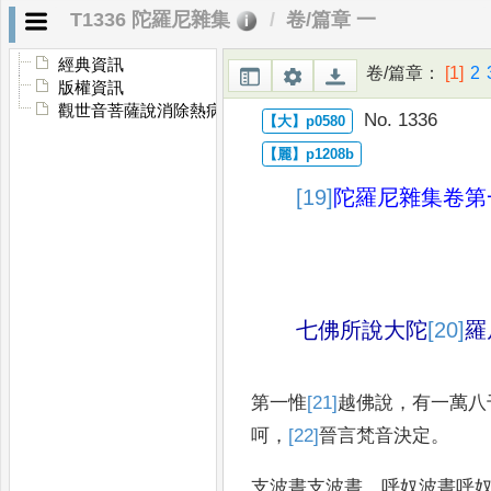
T1336 陀羅尼雜集
卷/篇章 一
經典資訊
卷/篇章
：
[1]
2
版權資訊
觀世音菩薩說消除熱病諸邪所不能忤大神呪
No. 1336
[19]
陀羅尼雜集卷第
七佛所說大陀
[20]
羅
第一惟
[21]
越
佛說
，
有一萬八
呵
，
[22]
晉
言梵音決
定
。
支波晝支波晝 呼奴波晝呼