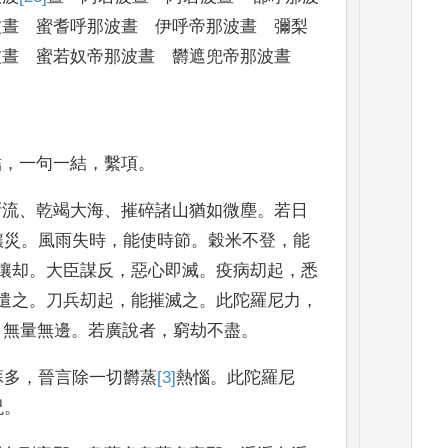
波晝 蜜耆呼那波晝 伊
呼帝那波晝 彌梨
波晝 蜜若奴帝那波晝 欝遮兜帝那
波晝
結
，
一句一結
，
繫
項
。
斷流
、
乾竭大海
、
摧碎諸山猶如微塵
。
若日
攘
災
。
風雨失時
，
能使時節
。
穀米不登
，
能
攘
却
。
大臣謀反
，
惡
心即滅
。
疫病刧起
，
悉
遣之
。
刀兵刧起
，
能摧滅之
。
此陀羅尼力
，
，
無量無邊
。
若廣說者
，
窮劫不盡
。
蘇多
，
晉言除一
切欝蒸
[3]
熱
惱
。
此陀羅尼
呪
。