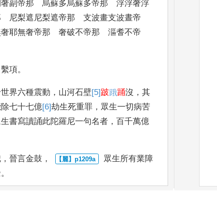
副奢副帝那
烏蘇多烏蘇多帝那 浮浮奢浮
 尼梨遮尼梨遮帝那
支波畫支波晝帝
奢耶無奢帝那 奢破不帝那 漚耆不
帝
，
繫項
。
千世界六種震
動
，
山河石壁
[5]
跛
𨁟
踊
沒
，
其
能除七十七億
[6]
劫
生死重罪
，
眾生
一切病苦
眾生書
寫讀誦此陀羅尼一句名者
，
百千萬億
。
兜
，
晉言金鼓
，
眾生所有業障
餘
。
耆兜醯那 若
無兜醯那 遮浮浮醯那 若無
無兜醯那 睒婆咻咻醯那
究梨吒咻咻醯