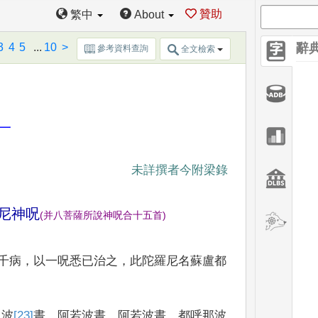
贊助
繁中
About
3
4
5
...
10
>
辭
參考資料查詢
全文檢索
一
未詳撰者今附梁錄
尼神呪
(
并八菩薩所說神呪合十五首
)
千病
，
以一呪悉已
治之
，
此陀羅尼名蘇盧都
奴波
[23]
晝
阿
若波晝 阿若波晝 都呼那波