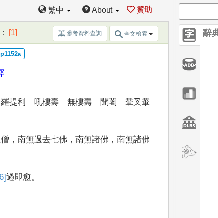
贊助
繁中
About
：
[1]
辭
參考資料查詢
全文檢索
經
波羅提利 吼樓
壽 無樓壽 聞闍 輂叉輂
丘僧
，
南無過去七佛
，
南無諸佛
，
南
無諸佛
」
6]
過
即愈
。