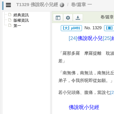
T1329 佛說呪小兒經
卷/篇章 一
經典資訊
卷/篇章
版權資訊
第一
No. 1329
[24]
佛說呪小兒
[25]
「
羅那多羅 摩羅提離 耽
差
」
「
南無佛
，
南
無法
，
南無比
弟子
，
令我所呪即從如願
。
若小兒
頭痛
、
腹痛
，
當說七
[2
佛說呪小兒經