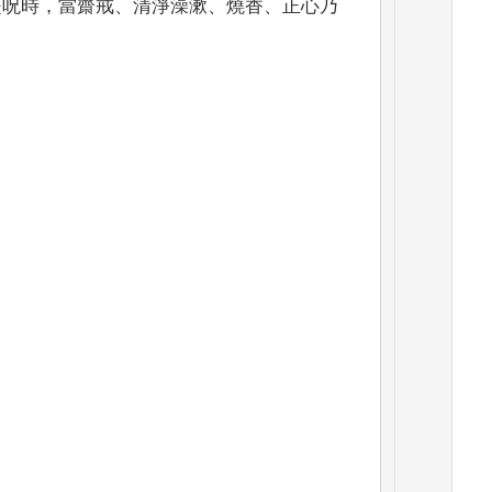
是呪
時
，
當齋戒
、
清淨澡漱
、
燒香
、
正心乃