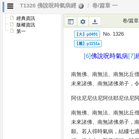
T1326 佛說呪時氣病經
卷/篇章 一
經典資訊
卷/篇章
版權資訊
第一
No. 1326
[6]
佛說呪時氣病
[7]
南無佛
、
南無法
、
南無比丘
未來
諸佛
、
南無諸佛弟
子
，
阿佉尼尼佉尼阿佉耶尼佉尼
南無佛
、
南無法
、
南無比丘
未來諸佛
、
南無諸佛弟
子
，
願
。
若人得時氣病
，
結縷七