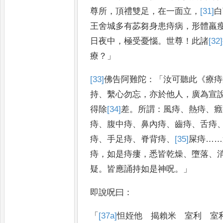
尊所
，
頂
禮雙足
，
在一面立
，
[31]
白
王舍城多有
苾芻身患痔病
，
形體羸
日夜
中
，
極受憂惱
。
世尊
！
此諸
[32]
療
？」
[33]
佛
告阿難陀
：「
汝可聽此
《
療痔
持
、
繫
心勿忘
，
亦於他人
，
廣為宣
得
除
[34]
差
。
所謂
：
風痔
、
熱痔
、
癊
痔
、
腹中
痔
、
鼻內痔
、
齒痔
、
舌痔
痔
、
手足痔
、
脊背痔
、
[35]
屎
痔
……
痔
，
如是痔瘻
，
悉皆乾燥
、
墮落
、
疑
。
皆應誦持如
是神呪
。」
即說呪曰
：
「
[37a]
怛姪他 揭賴米 室利 室