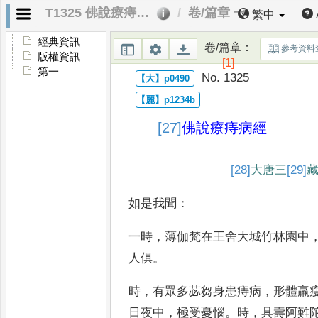
T1325 佛說療痔病經
卷/篇章 一
繁中
經典資訊
卷/篇章
：
參考資料
版權資訊
[1]
第一
No. 1325
[27]
佛說療痔病經
[28]
大
唐三
[29]
如是我聞
：
一時
，
薄伽梵在王舍大城竹林園
中
人俱
。
時
，
有眾多苾芻身
患痔病
，
形體羸
日夜中
，
極受
憂惱
。
時
，
具壽阿難