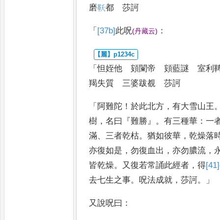
磨
𮧔
都 莎訶
「
[37b]
此呪
：
(
丹藏云
)
「
怛姪他 頞闌帝 頞藍謎 室利
羯失質 三婆跋覩 莎訶
「
阿難陀
！
於此北方
，
有大雪山王
樹
，
名曰
『
難勝
』。
有三種華
：
一
滿
、
三者乾枯
。
猶如彼華
，
乾燥落
亦
復如是
，
勿復血出
，
亦勿膿流
，
皆
乾燥
。
又復若常誦此經者
，
得
[41]
去七生之事
。
呪法成就
，
莎訶
。」
又說呪曰
：