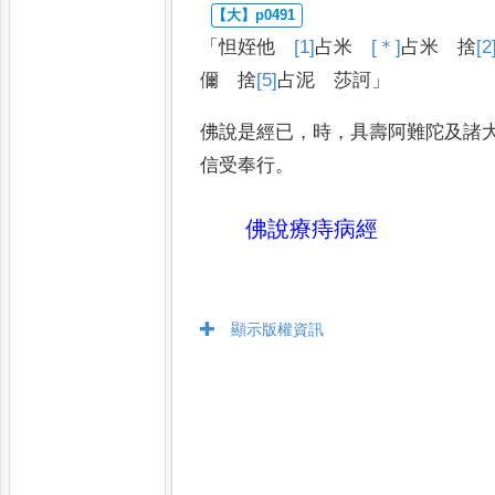
「
怛姪他
[1]
占米
[＊]
占米
捨
[2
儞
捨
[5]
占
泥 莎訶
」
佛說是經已
，
時
，
具壽阿難陀及諸
信受奉行
。
佛說療痔病經
顯示版權資訊