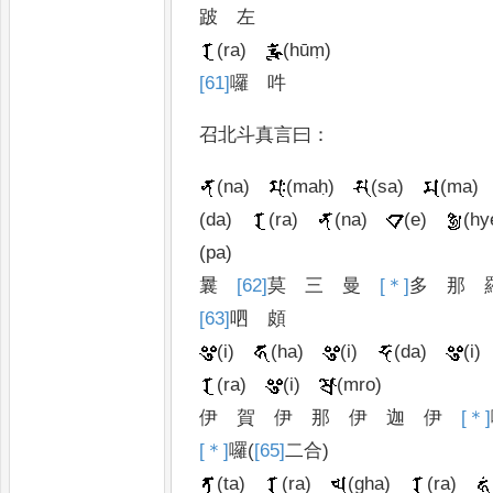
跛
左
(ra)
(hūṃ)
[61]
囉
吽
召北斗真言曰
：
(na)
(maḥ)
(sa)
(ma)
(da)
(ra)
(na)
(e)
(hy
(pa)
曩
[62]
莫
三
曼
[＊]
多
那
[63]
呬
頗
(i)
(ha)
(i)
(da)
(i)
(ra)
(i)
(mro)
伊
賀
伊
那
伊
迦
伊
[＊]
[＊]
囉
(
[65]
二合
)
(ta)
(ra)
(gha)
(ra)