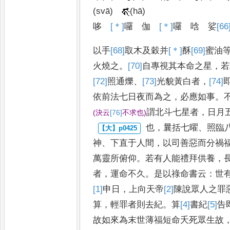
(svā)
(hā)
哆
[＊]
囉
伽
[＊]
囉
唅
娑
[66
以手
[68]
取
木及穀并
[＊]
酥
[69]
蜜
油
火燒之
。
[70]
自
專視其本命之星
，
若
[72]
照通
爍
、
[73]
光貌
黃白者
，
[74]
依
前法七日夜而為之
，
必應如事
。
謂北斗七星者
，
日月
(
決云
[76]
不
求也
)
也
，
曩括七曜
、
照臨
神
、
下直于
人間
，
以司善惡而分禍
萬靈
所俯仰
。
若有人能禮拜供養
，
者
，
運命不久
。
是以祿命書云
：
世
[1]
申
日
，
上向天帝
[2]
陳
說眾人之罪
算
，
輕罪者則去紀
。
算
[4]
書
紀
[5]
告
故如來為末世薄福短命夭
死眾生故