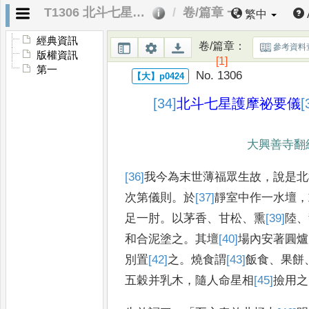
T1306 北斗七星護摩祕要儀軌
卷/篇章 一
繁中
經典資訊
卷/篇章
：
參考資料
版權資訊
[1]
第一
No. 1306
[34]
北斗七星護摩祕要儀
[
大興善寺翻
[36]
我
今為末世薄福眾生故
，
說是北
次第儀則
。
於
[37]
靜
室中作一水壇
，
足一肘
。
以茅香
、
甘松
、
熏
[39]
陸
、
和合泥塗之
。
其壇
[40]
場
內安著圓爐
別置
[42]
之
。
燒
食謂
[43]
飯食
、
果餅
五穀并乳木
，
隨人命星相
[45]
撿
用之