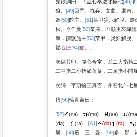
先啟詞曰
：「
至心奉啟北極七
[46]
明
狼
、
[49]
巨
門
、
祿存
、
文曲
、
廉貞
、
為
[50]
陀
主
。
[51]
某甲
災厄解脫
、
壽
秋
。
今作曼
[52]
荼
羅
，
唯願垂哀降臨
摩
，
擁護施主
[53]
某甲
，
災難解脫
、
從心
。」
(
三
[54]
遍
)
次結其印
。
虛心合掌
，
以二大指捻
二
中指二小指如蓮葉
，
二頭指小開
次誦一字頂輪王真言
，
并召北斗七
頂
[56]
輪
真言曰
：
[57]
(na)
(mo)
(sa)
(ma
(da)
(ra)
[A1]
(da)
(ra)
(
曩
[58]
慕
三
曼
[59]
多
那