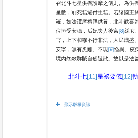
召北斗七星供
養護摩之儀則
。
為供
星數
，
削
死籍還付生籍
。
若諸國王
羅
，
如法護摩禮拜供養
，
北斗歡喜
位恒受安穩
，
后妃夫人後宮
[8]
綵
女
官
，
上下和穆不行非法
，
人民
熾盛
安寧
，
無有災難
、
不現
[9]
怪
異
、
疫
境內怨敵群賊自然退
散
。
故以是法
北斗七
[11]
星
祕要儀
[12]
顯示版權資訊