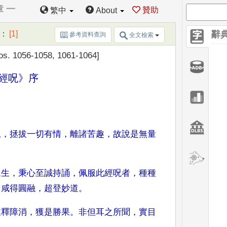
章 一
贊助
繁中
About
：
[1]
辭
參考資料查詢
全文檢索
Nos. 1056-1058, 1061-1064]
經呪
》
序
土
，
拯拔一
切有情
，
離諸苦趣
，
故說是無量
眾生
，
秉心至誠
持誦
，
佩服此經呪者
，
種種
，
咸得圓融
，
超登妙道
。
業釋障消
，
獲是勝果
。
非但耳之所
聞
，
實目