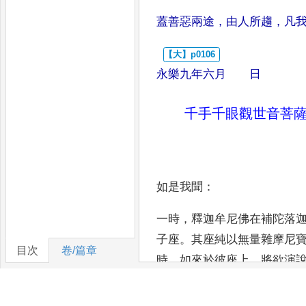
蓋善惡兩途
，
由人所趨
，
凡
永樂九年六月 日
千手千眼觀世音菩
如是我聞
：
一時
，
釋迦牟尼佛在補陀落
子座
。
其
座純以無量雜摩尼
目次
卷/篇章
時
，
如來於彼座上
，
將欲演
與無央數菩薩摩訶薩俱
，
其