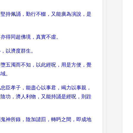
，
堅持佩誦
，
勤行不輟
，
又能廣
為演說
，
是
，
亦得同超佛境
，
真實不虛
。
心
，
以濟度群生
。
，
墮五濁而不知
，
以
此經呪
，
用是方便
，
覺
佛域
。
凡忠臣孝
子
，
能盡心以事君
，
竭力以事親
，
積陰功
，
濟人利物
，
又能持誦是
經呪
，
則跬
則鬼神所錄
，
陰加譴罰
，
轉眄之間
，
即成地