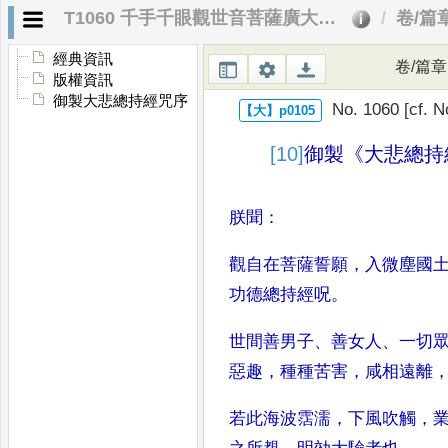
T1060 千手千眼觀世音菩薩廣大圓滿無礙大悲心陀羅尼經
卷/篇
經典資訊
卷/篇章
版權資訊
御製大悲總持經咒序
No. 1060 [cf. 
[10]
御製
《
大悲總持
朕聞
：
觀自在菩薩誓願
，
入微塵國
功德總持經
呪
。
世間善男子
、
善女人
、
一切
惡趣
，
種種苦害
，
咸
相遠離
若此海波霑濡
，
下風吹觸
，