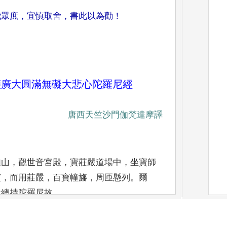
我眾庶
，
宜慎取舍
，
書此以為勸
！
薩廣大圓滿
無礙大悲心陀羅尼經
唐西天竺沙門伽梵達摩譯
迦山
，
觀世音宮殿
，
寶莊嚴道場中
，
坐寶師
寶
，
而用莊嚴
，
百寶幢旛
，
周
匝懸列
。
爾
說總
持陀羅尼故
。
名
曰
：
總持王菩薩
、
寶王菩薩
、
藥王菩薩
、