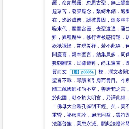
羅
，
命如懸露
。
忽思古聖
，
無上覺
超眾苦
，
發聲應念
，
繫縛氷銷
，
適
在
，
迄於成佛
，
詶彼曩因
，
逝多林
嗟末代
，
蠢蠢含靈
，
去聖遠遙
，
運
難
，
異種魔生
，
修行者被惑情迷
，
妖祇祳怪
，
常現災祥
，
若不
此經
，
聞慶喜
，
親奉聖言
，
結
集貝多
，
周
數朝翻譯
，
民雖
遭難
，
尚未遍宣
，
質而文
梗
，
潤文者闕
聖旨不乖
，
尋讀
者引肩而翥目
。
今
國三藏
國師和尚不空
，
善唐梵之言
於此國
，
勅令於大明宮
，
乃譯此經
「
佛母大金曜孔雀明王經
」
矣
，
莫
重昏
，
祕密真詮
，
遍流同益
，
靈符
法藥普施
，
業患永滅
。
願此法燈
常