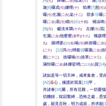
[4]
鉢囉
攬迷
迦
[5]
(
七
)
(
二合
)
(
八
)
(
去
迦
[6]
囉
戍
娜哩
焰摩
[7]
怒
(
引
)
(
十
)
(
引
)
囉
乞灑
枲
部多
𦽆
囉
(
引
)
(
二合
)
(
十二
)
(
囉
底
砌
𤚥
補澁喯
(
二合
)
(
引
)
(
引
)
(
十四
)
(
[9]
巘淡末隣
左娜
瀉
(
引
)
(
十六
)
(
引
)
乞
灑
他麼麼
颯跛哩
(
二合
)
(
某甲
)
(
十八
)
薩嚩
婆
喻
鉢捺囉
九
)
(
[10]
去
)
(
引
)
(
二合
)
[12]
弭
嚩
覩
𮧬
囉灑
捨
(
二十
)
(
引
)
(
二合
)
都
捨囉喃
捨單
(
二十二
)
(
引
)
(
二十三
)
滿怛囉
鉢娜娑嚩
賀
[14]
(
二合
)
(
二
[13]
合
)
諸如是等一切天神
，
咸來集會
，
受
[A2]
喜
心
，
擁護於我某
[15]
甲
，
并諸眷
[16]
屬
，
所有厄難
，
一切憂惱
切饑饉
，
獄囚繫縛
，
恐怖之處
，
悉
歲
，
願見百秋
，
明力成就
，
所求願
[