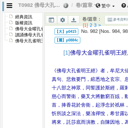
T0982 佛母大孔雀明王經
卷/篇章 一
繁中
經典資訊
卷/篇章
：
參考資料
版權資訊
[1]
2
3
>
佛母大金曜孔雀明王經序
No. 982 [Nos. 984, 98
讀誦佛母大孔雀明王經前啟請法
佛母大孔雀明王經
[1]
佛母大金曜孔雀明王經
《
佛母大孔雀明王經
》
者
，
牟尼大
真句
、
悲救要門
，
綰悉地之玄宗
、
十八部之神眾
，
同誓護於斯經
，
羅
慈心而警衛
，
藥叉大將數
窮百姟
，
首
，
捧香花於舍衛
，
起淨念於祇林
忻所談之深
法
，
樂飡禪悅
，
希甘露
將來
，
託莎底而演教
，
自陳因地
，