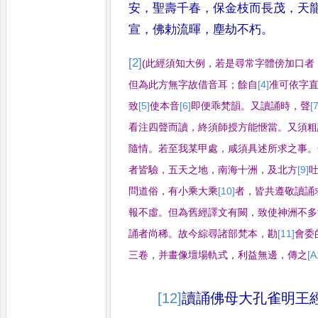
安
，
聖壽千春
，
保金枝而長
茂
，
天
宣
，
佛勅流暉
，
塵劫不
朽
。
[2]
(
此經須知大例
，
若是尋常字體傍加口者
但為此方無字故借音耳
；
餘自
[4]
准
可依字
致
[5]
使
本音
[6]
即
便乖梵韻
。
又讀誦時
，
聲
[7
看注四聲而讀
，
終須師授方能愜
當
。
又須粗
隨情
。
若至我某甲處
，
咸
須具述所求之事
。
者皆驗
，
五天之
地
，
南海十洲
，
及北方
[9]
問道俗
，
有小乘大乘
[10]
者
，
皆共遵敬讀誦
報
不虛
。
但為舊經譯文有闕
，
致使神洲不多
誦者尚稀
。
故今綜尋諸部梵本
，
勘
[11]
會
委
三卷
，
并畫像壇場軌式
，
利益無邊
，
傳之
[A
[12]
讀誦佛母大孔雀明王