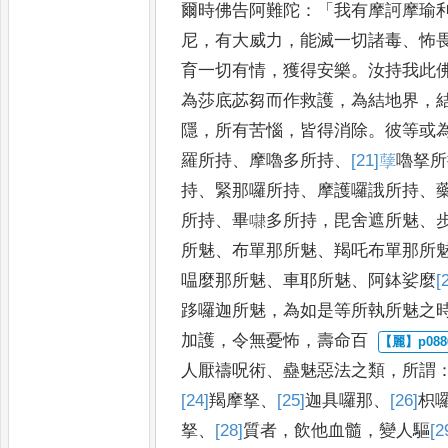
爾時佛告阿難陀
：「
我有摩訶摩瑜
尼
，
有大威力
，
能滅一切諸毒
、
怖
育一切有情
，
獲得安樂
。
汝持我此
為莎底苾芻而作救護
，
為
結地界
，
隱
，
所有苦惱
，
皆得
消除
。
彼等或
羅所持
、
摩嚕
多所持
、
[21]
𦽆
嚕拏所
持
、
緊那囉
所持
、
摩護囉誐所持
、
所持
、
畢㘑多所持
，
毘舍遮所魅
、
所魅
、
布單那所魅
、
羯吒布單那所
嗢麼那所魅
、
車耶所魅
、
阿鉢娑麼
[
跢囉迦所魅
，
為如是等所執所魅
之
加護
，
令無憂怖
，
壽命百
人厭禱呪術
、
蠱魅惡法之類
，
所謂
[24]
羯摩拏
、
[25]
迦具囉那
、
[26]
枳
拏
、
[28]
質者
，
飲他血髓
，
變人驅
[2