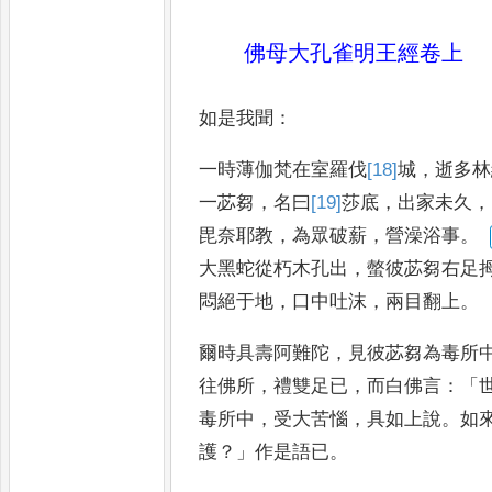
佛母大孔雀明王經卷上
如是我聞
：
一時薄伽梵在室羅伐
[18]
城
，
逝多林
一苾芻
，
名曰
[19]
莎底
，
出家未久
，
毘奈耶教
，
為眾破薪
，
營澡浴事
。
大黑蛇從朽木孔出
，
螫彼苾芻右足
悶絕于地
，
口中吐沫
，
兩目翻上
。
爾時具壽阿難陀
，
見彼苾芻為毒所
往佛所
，
禮雙足已
，
而白佛言
：「
毒所中
，
受大苦惱
，
具如上說
。
如
護
？」
作是語已
。