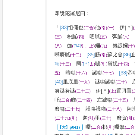
即說陀羅尼曰
：
「
[33]
怛儞也
他
伊
[＊]
(
二合
)
(
引
)
(
一
)
(
枳膩
呬膩
弭膩
(
三
)
(
四
)
(
五
)
(
六
)
伽
嬭
努誐
嬭
(
八
)
(
[34]
引
、
上
)
(
九
)
(
十
嚩麌膩
[35]
膀
蘇比舍
[36]
(
十二
)
(
引
)
𩕳
阿
嚧
賀抳
(
十三
)
(
[＊]
去
)
(
引
)
(
十四
)
曀㘑
謎㘑
[38]
帝
五
)
(
十六
)
(
十七
)
[40]
里
底里
謎㘑
謎㘑
底
(
十九
)
(
二十
)
努謎努謎
伊
[＊]
置弭置
(
二十二
)
(
上
)
(
吒
睇
左跛㘑
尾
(
二合
)
(
二十四
)
(
二十五
)
麼㘑
護嚕護嚕
阿
(
二十七
)
(
二十八
)
迦
里
麼賀
(
二十九
)
(
引
)
(
引
)
(
三十
)
(
引
)
囉
枳
囉拏
(
二合
)
(
引
)
(
二合