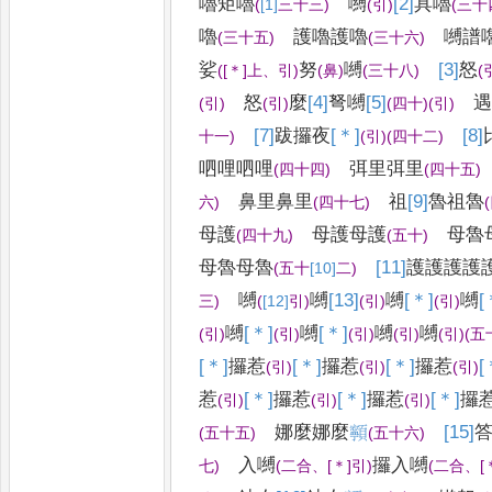
嚕矩嚕
嚩
[2]
具
嚕
(
[1]
三
十三
)
(
引
)
(
三十
嚕
護嚕護嚕
嚩譜
(
三十五
)
(
三十
六
)
娑
努
嚩
[3]
怒
(
[＊]
上
、
引
)
(
鼻
)
(
三十八
)
(
怒
麼
[4]
弩
嚩
[5]
(
引
)
(
引
)
(
四十
)
(
引
)
[7]
跋
攞夜
[＊]
[8]
十一
)
(
引
)
(
四十二
)
呬哩呬哩
弭里
弭里
(
四十四
)
(
四十五
)
鼻里鼻里
祖
[9]
魯
祖
魯
六
)
(
四十七
)
(
母護
母護母護
母魯
(
四十九
)
(
五十
)
母魯母魯
[11]
護
護護護
(
五十
[10]
二
)
嚩
嚩
[13]
嚩
[＊]
嚩
[
三
)
(
[12]
引
)
(
引
)
(
引
)
嚩
[＊]
嚩
[＊]
嚩
嚩
(
引
)
(
引
)
(
引
)
(
引
)
(
引
)
(
五
[＊]
攞
惹
[＊]
攞惹
[＊]
攞惹
[
(
引
)
(
引
)
(
引
)
惹
[＊]
攞惹
[＊]
攞惹
[＊]
攞
(
引
)
(
引
)
(
引
)
娜麼娜麼
𩕳
[15]
(
五十五
)
(
五十六
)
入嚩
攞入嚩
七
)
(
二合
、
[＊]
引
)
(
二合
、
[