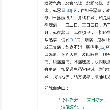
造諸惡業
，
惡食惡吐
，
惡影惡視
，
書
，
或惡
冐
[30]
逆
，
作如是惡事
，
欲
母明王擁護彼人
，
并諸眷屬
，
如
是
復瘧病
，
一日二日
、
三日
四日
，
乃
月
，
或復頻日
、
或復須
臾
，
一切瘧
常熱病
、
偏邪
[31]
病
、
癭病
，
鬼神壯
或三集病
，
飲食不
消
，
頭痛半
[32]
痛
口頰痛
、
牙齒舌
痛
，
及咽喉痛
、
胸
痛
、
腰痛腹痛
、
髀痛膝痛
，
或四肢
身疼痛
，
如
是過患悉皆除滅
。
願護
屬
，
我結地界
，
結方隅界
，
讀誦此
即
說伽他曰
：
「
令我夜安
，
晝日亦安
，
諸佛護念
。」