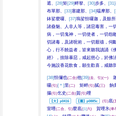
遮
、
[28]
矩
[29]
畔
拏
、
[30]
步多
、
[31]
布單那
、
[33]
塞建那
、
[34]
嗢摩那
、
鉢娑麼囉
、
[37]
塢
娑怛囉迦
，
及餘所
諸蠱魅
、
人
非人等
，
諸惡毒害
，
一
病
，
一切
鬼神
，
一切使者
，
一切怨
切諸
毒
，
及諸呪術
，
一切厭禱
，
伺
心
，
行不饒益者
，
皆來聽我讀誦
《
經
》，
捨除暴惡
，
咸起慈心
，
於佛
今施設香花飲食
，
願生歡喜
，
咸聽
[38]
怛儞也
他
[39]
(
二合
)
(
去
、
引
)
(
一
)
囉
[＊]
里
矩
畔
膩
餉
(
引
)
(
二
)
(
引
)
(
三
)
攞
乞史
賀
哩
(
引
)
(
二合
)
(
引
)
底
(
引
)
(
室哩
麼底
賀哩氷
(
二合
、
引
)
(
[1]
六
)
(
卑