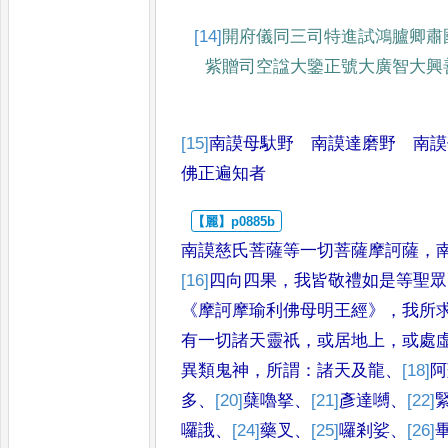
[14]
開府儀同三司特進試鴻臚卿
肅
紫贈司
空諡大鑒正號大廣智大興
[15]
南謨母馱野 南謨達磨野 南謨
佛正遍知者
南謨慈氏菩薩等一切菩薩摩訶薩
，
[16]
四向四果
，
我皆敬禮如是等聖眾
《
摩訶摩瑜利佛母明王經
》，
我所
有一切諸天靈祇
，
或居地上
，
或
處
異類鬼神
，
所謂
：
諸天及龍
、
[18]
阿
多
、
[20]
蘖嚕拏
、
[21]
彥達嚩
、
[22]
囉誐
、
[24]
藥叉
、
[25]
囉剎娑
、
[26]