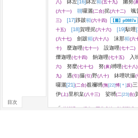
鉢左
[16]
鉢
左
𩕳
嬾努
八
)
(
五十九
)
(
𮧬
囉灑
抳
颯
(
六十一
)
(
二合
)
(
六十二
)
[17]
跢
跛
𩕳
三
)
(
六十四
)
[18]
賀
哩抳
[19]
馱
哩
十五
)
(
六十六
)
劍跛
𩕳
沫那
𩕳
(
六十七
)
(
六十八
)
(
六
麼迦
哩
設迦哩
十
)
(
七十一
)
(
七十二
)
爍迦哩
餉迦
哩
入
(
七十四
)
(
七十五
)
努麼
努
嚩哩
六
)
(
七十七
)
(
鼻
)
(
七十
八
)
遇
攞
野
鉢哩吠攞
九
)
(
引
)
(
引
)
(
八十
)
(
囉灑
[21]
覩禰嚩
三
(
二合
)
(
無
[22]
愽
[＊]
反
)
伊
里枳枲
娑嚩
(
上
)
(
八十三
)
(
二
[23]
合
)
目次
「
(
若讀誦
[25]
經
者
，
至此處時
，
隨所願求
卷/篇章
[A3]
旱
時云
：
願天降雨
；
若大澇時云
：
願天
賊
，
疫
病流行
，
饑饉
[26]
惡時
，
及
[27]
諸
厄
請
，
無不隨意
。
)