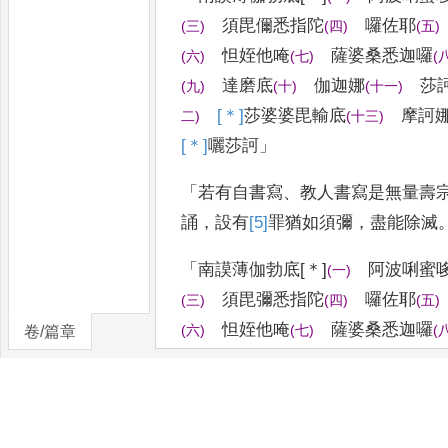
須毘儞悉指陀
囉佐耶
(
三
)
(
四
)
(
五
)
怛
姪他唵
薩婆桑悉迦囉
(
六
)
(
七
)
(
達磨
底
伽迦娜
莎
(
九
)
(
十
)
(
十一
)
[＊]
莎
婆婆
毘輸底
摩訶娜
二
)
(
十三
)
[＊]
囇
莎訶
」
「
若有自書寫
、
教人書寫是無量壽
誦
，
設有
[5]
罪
猶如須彌
，
盡能除滅
「
南謨薄伽勃底
[＊]
阿波唎蜜
(
一
)
須毘彌悉指陀
囉佐耶
(
三
)
(
四
)
(
五
)
怛姪他唵
薩婆桑悉迦囉
(
六
)
(
七
)
(
卷/篇章
達
磨底
伽迦娜
莎
(
九
)
(
十
)
(
十一
)
薩婆
婆毘輸底
摩訶娜耶
二
)
(
十三
)
(
囇
莎訶
」
(
十五
)