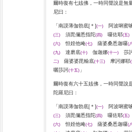
爾時復有七姟佛
，
一時同聲說是無
尼曰
：
「
南謨薄伽勃底
[＊]
阿波唎蜜
(
一
)
須毘儞悉指陀
囉佐耶
(
三
)
(
四
)
(
五
)
怛
姪他唵
薩婆桑悉迦囉
(
六
)
(
七
)
(
達磨
底
伽迦娜
莎
(
九
)
(
十
)
(
十一
)
薩婆婆
毘輸底
摩訶娜耶
二
)
(
十三
)
(
囇
莎訶
」
(
十五
)
爾時復有六十五姟佛
，
一時同聲說
陀羅尼曰
：
「
南謨薄伽勃底
[＊]
阿波唎蜜
(
一
)
須毘儞悉指陀
囉佐耶
(
三
)
(
四
)
(
五
)
怛
姪他唵
薩婆桑悉迦囉
(
六
)
(
七
)
(