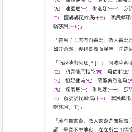
(
六
)
(
七
)
(
達磨
底
伽迦娜
莎
(
九
)
(
十
)
(
十一
)
薩婆婆
毘輸底
摩訶娜耶
二
)
(
十三
)
(
囇
莎訶
」
(
十五
)
「
善男子
！
若有自書寫
、
教人書寫
如其命盡
，
復得長壽而滿年
。
陀羅
「
南謨薄伽勃底
[＊]
阿波唎蜜
(
一
)
須毘儞悉指陀
囉佐耶
(
三
)
(
四
)
(
五
)
怛
姪他唵
薩婆桑悉迦囉
(
六
)
(
七
)
(
達磨
底
伽迦娜
莎
(
九
)
(
十
)
(
十一
)
薩婆婆
毘輸底
摩訶娜耶
二
)
(
十三
)
(
囇
莎訶
」
(
十五
)
「
若有自書寫
、
教人書寫是無量壽
誦
，
畢竟不墮地獄
，
在在所生
[1]
得