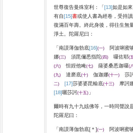
世尊復告曼殊室利
：「
[13]
如是
如來
有
自
[15]
書
或使人書為經卷
，
受持讀
復滿百年壽
。
終此身後
，
得往生無
淨土
。
陀羅尼曰
：
「
南謨薄伽勃底
[16]
阿波唎蜜
(
一
)
娜
須毘儞悉指陀
囉佐耶
(
三
)
(
四
)
(
怛
姪他唵
薩婆桑悉迦囉
(
六
)
(
七
)
(
達磨
底
伽迦娜
莎
(
九
)
(
十
)
(
十一
)
[17]
莎
婆婆
毘輸底
摩訶
二
)
(
十三
)
[18]
囇
莎訶
」
(
十五
)
爾時有九十九姟佛等
，
一時同聲說
陀羅尼曰
：
「
南謨薄伽勃底
[＊]
阿波唎蜜
(
一
)