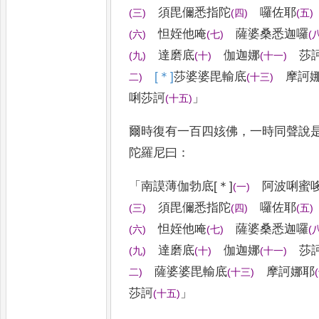
須毘儞悉指陀
囉佐耶
(
三
)
(
四
)
(
五
)
怛
姪他唵
薩婆桑悉迦囉
(
六
)
(
七
)
(
達磨
底
伽迦娜
莎
(
九
)
(
十
)
(
十一
)
[＊]
莎
婆婆
毘輸底
摩訶娜
二
)
(
十三
)
唎莎訶
」
(
十五
)
爾時復有一百四姟佛
，
一時同聲說
陀羅尼曰
：
「
南謨薄伽勃底
[＊]
阿波唎蜜
(
一
)
須毘儞悉指陀
囉佐耶
(
三
)
(
四
)
(
五
)
怛
姪他唵
薩婆桑悉迦囉
(
六
)
(
七
)
(
達磨
底
伽迦娜
莎
(
九
)
(
十
)
(
十一
)
薩婆婆
毘輸底
摩訶娜耶
二
)
(
十三
)
(
莎訶
」
(
十五
)