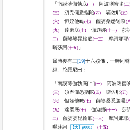
「
南謨薄伽勃底
阿波唎蜜哆
(
一
)
(
二
須毘儞悉指陀
囉佐耶
(
三
)
(
四
)
(
五
)
怛
姪他唵
薩婆桑悉迦囉
(
六
)
(
七
)
(
達磨
底
伽迦娜
莎
(
九
)
(
十
)
(
十一
)
薩婆婆
毘輸底
摩訶娜耶
二
)
(
十三
)
(
囇
莎訶
」
(
十五
)
爾時復有三
[19]
十
六姟佛
，
一時同聲
經
。
陀羅尼曰
：
「
南謨薄伽勃底
[＊]
阿波唎蜜
(
一
)
須毘儞悉指陀
囉佐耶
(
三
)
(
四
)
(
五
)
怛姪他唵
薩婆桑悉迦囉
(
六
)
(
七
)
(
達
磨底
伽迦娜
莎
(
九
)
(
十
)
(
十一
)
薩婆
婆毘輸底
摩訶娜耶
二
)
(
十三
)
(
囇
莎訶
」
(
十五
)