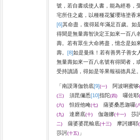
號
，
若自書或使人書
，
能為經
卷
，
宅所住之處
，
以種種花鬘
瓔珞塗香
[6]
其
命盡
，
復得延
年滿足百歲
。
如
得聞是無
量壽智決定王如來一百八
壽
。
若有眾生大命將盡
，
憶念是如
壽
。
[8]
如
是曼殊
！
若有善男子善女
無量壽如來一百八名號有
得聞者
，
受持讀誦
，
得如是
等果報福德具足
「
南謨薄伽勃底
[9]
阿波唎蜜哆
(
一
)
須毘儞悉
[10]
指
陀
囉佐耶
(
三
)
(
四
)
怛姪他唵
薩婆桑悉迦囉
(
六
)
(
七
)
(
達
磨底
伽迦娜
莎
(
九
)
(
十
)
(
十一
)
薩婆
婆毘輸底
摩訶娜耶
二
)
(
十三
)
(
莎訶
」
(
十五
)