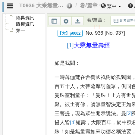
T0936 大乘無量壽經
卷/篇章 一
繁中
經典資訊
卷/篇章
：
參考資料
版權資訊
[1]
第一
No. 936 [No. 937]
[1]
大乘無量壽經
如是我聞
：
一時薄伽梵在舍衛國祇樹給孤
獨園
百五十人
，
大菩薩摩
訶薩眾
，
俱同
曼殊室利童
子
：「
曼殊
！
上方有世
聚
。
彼土有
佛
，
號無量智決定王如
三
菩提
，
現為眾生開示說法
。
曼
[2]
提人皆
[4]
短
壽
，
大限百年
，
於中殀
殊
！
如是無量壽如來功德名稱法要