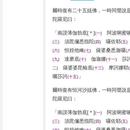
爾時復有二十五姟佛
，
一時同聲說
陀羅尼曰
：
「
南謨薄伽勃底
[＊]
阿波唎蜜
(
一
)
須毘儞悉指陀
囉佐耶
(
三
)
(
四
)
(
五
)
怛
姪他唵
薩婆桑悉迦囉
(
六
)
(
七
)
(
達磨
底
伽迦娜
莎
(
九
)
(
十
)
(
十一
)
薩婆婆
毘輸底
摩訶娜耶
二
)
(
十三
)
(
囇
莎訶
」
(
十五
)
爾時復有恒河沙姟佛
，
一時同聲說
陀羅尼曰
：
「
南謨薄伽勃底
[＊]
阿波唎蜜
(
一
)
須毘儞悉指陀
囉佐耶
(
三
)
(
四
)
(
五
)
怛
姪他唵
薩婆桑悉迦囉