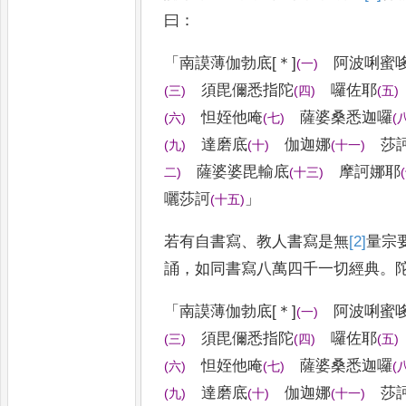
曰
：
「
南謨薄伽勃底
[＊]
阿波唎蜜
(
一
)
須毘儞悉指陀
囉佐耶
(
三
)
(
四
)
(
五
)
怛
姪他唵
薩婆桑悉迦囉
(
六
)
(
七
)
(
達磨
底
伽迦娜
莎
(
九
)
(
十
)
(
十一
)
薩婆婆
毘輸底
摩訶娜耶
二
)
(
十三
)
(
囇
莎訶
」
(
十五
)
若有自書寫
、
教人書寫是無
[2]
量
宗
誦
，
如同書寫八萬四千一切經典
。
「
南謨薄伽勃底
[＊]
阿波唎蜜
(
一
)
須毘儞悉指陀
囉佐耶
(
三
)
(
四
)
(
五
)
怛
姪他唵
薩婆桑悉迦囉
(
六
)
(
七
)
(
達磨
底
伽迦娜
莎
(
九
)
(
十
)
(
十一
)