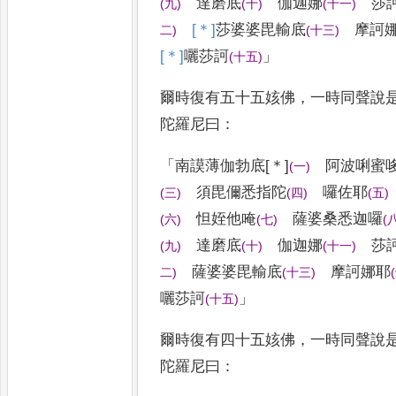
達磨
底
伽迦娜
莎
(
九
)
(
十
)
(
十一
)
[＊]
莎
婆婆
毘輸底
摩訶娜
二
)
(
十三
)
[＊]
囇
莎訶
」
(
十五
)
爾時復有五十五姟佛
，
一時同聲說
陀羅尼曰
：
「
南謨薄伽勃底
[＊]
阿波唎蜜
(
一
)
須毘儞悉指陀
囉佐耶
(
三
)
(
四
)
(
五
)
怛
姪他唵
薩婆桑悉迦囉
(
六
)
(
七
)
(
達磨
底
伽迦娜
莎
(
九
)
(
十
)
(
十一
)
薩婆婆
毘輸底
摩訶娜耶
二
)
(
十三
)
(
囇
莎訶
」
(
十五
)
爾時復有四十五姟佛
，
一時同聲說
陀羅尼曰
：