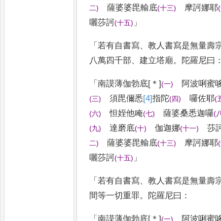
薩婆婆
毘輸底
摩訶娜耶
二
)
(
十三
)
(
囇
莎訶
」
(
十五
)
「
若有自書寫
、
教人書寫是無量壽
八萬四千部
、
建立塔廟
。
陀羅尼曰
「
南謨薄伽勃底
[＊]
阿波唎蜜
(
一
)
須毘儞悉
[4]
指
陀
囉佐耶
(
三
)
(
四
)
(
怛姪他唵
薩婆桑悉迦囉
(
六
)
(
七
)
(
達
磨底
伽迦娜
莎
(
九
)
(
十
)
(
十一
)
薩婆
婆毘輸底
摩訶娜耶
二
)
(
十三
)
(
囇
莎訶
」
(
十五
)
「
若有自書寫
、
教人書寫是無量壽
間等一切重罪
。
陀羅尼曰
：
「
南謨薄伽勃底
[＊]
阿波唎蜜
(
一
)