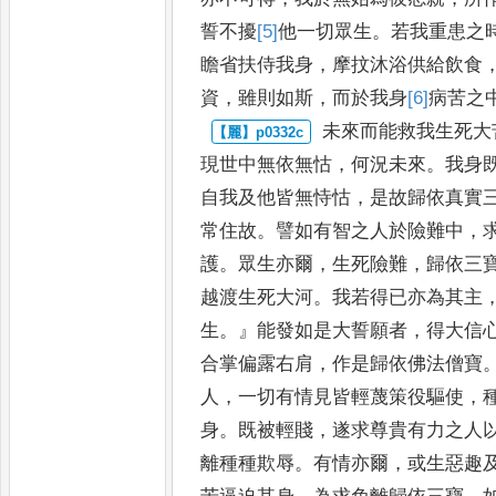
誓不擾
[5]
他
一切眾生
。
若
我重患之
瞻省扶侍我身
，
摩抆沐浴供給飲食
資
，
雖
則如斯
，
而於我身
[6]
病
苦之
未來而能救我生死大
現世
中無依無怙
，
何況未來
。
我身
自我及他皆無恃怙
，
是故歸依真實
常住故
。
譬如有智之人於險難中
，
護
。
眾生亦爾
，
生死險難
，
歸依
三
越渡生死大河
。
我若得
已亦為其主
生
。』
能發如是
大誓願者
，
得大信
合掌偏
露右肩
，
作是歸依佛法僧寶
人
，
一切有情見皆輕蔑策役驅使
，
身
。
既被輕賤
，
遂求尊貴有力之人
離種種欺辱
。
有情亦爾
，
或
生惡趣