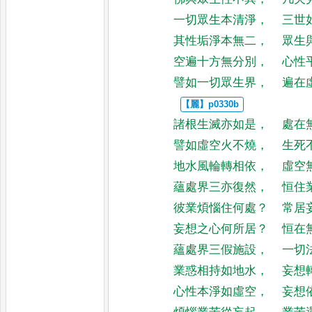
一切眾生本清淨
，
三世
其性垢淨本無二
，
眾生
空遍十方無分別
，
心性
譬如一切眾生界
，
遍在
諸根生滅亦如是
，
處在
譬如虛空火不燒
，
生死
地水風輪轉相依
，
虛空
蘊處界三亦復然
，
恒住
彼業煩惱住何處
？
常居
妄想之心何所居
？
恒在
蘊處界三假施設
，
一切
業惑相持如地水
，
妄想
心性本淨如虛空
，
妄想