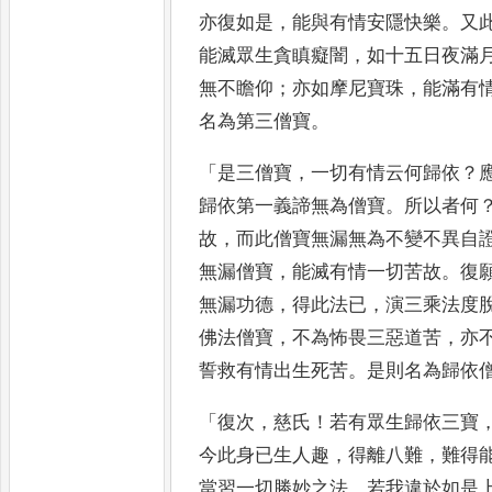
亦復如是
，
能與有情安隱快樂
。
又
能滅眾生貪瞋癡闇
，
如十五日夜滿
無不瞻仰
；
亦如摩尼寶珠
，
能滿有
名為第三僧寶
。
「
是
三僧寶
，
一切有情云何歸依
？
歸依第一義諦無為僧寶
。
所以者何
故
，
而此僧寶無漏無為不變不異
自
無漏僧寶
，
能滅有情一
切苦故
。
復
無漏功德
，
得此
法已
，
演三乘法度
佛法僧
寶
，
不為怖畏三惡道苦
，
亦
誓救有情出生死苦
。
是則名為歸依
「
復次
，
慈氏
！
若有眾生歸依三寶
今此身已生人趣
，
得離八難
，
難得
當習一切勝妙之法
。
若我違於如是