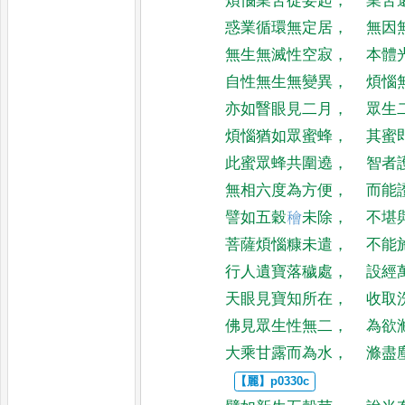
煩惱業苦從妄起
，
業苦
惑業循環無定居
，
無因
無生無滅性空寂
，
本體
自性無生無變異
，
煩惱
亦如瞖眼見二月
，
眾生
煩惱猶如眾蜜蜂
，
其蜜
此蜜眾蜂共圍遶
，
智者
無相六度為方便
，
而能
譬如五穀
𥢶
未除
，
不堪
菩薩煩惱糠未遣
，
不能
行人遺寶落穢處
，
設經
天眼見寶知所在
，
收取
佛見眾生性無二
，
為欲
大乘甘露而為水
，
滌盡