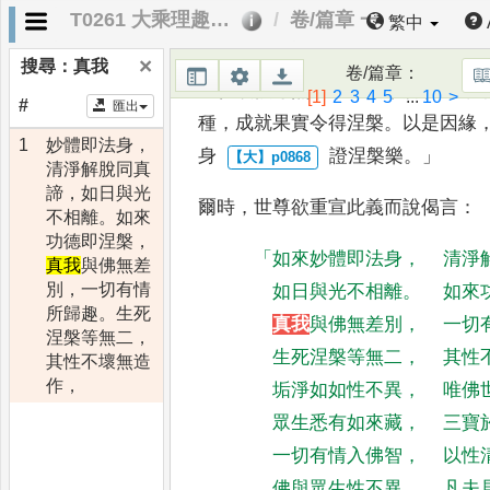
T0261 大乘理趣六波羅蜜多經
卷/篇章 一
繁中
生死畏
。
亦如天雨能除毒熱塵穢等
清涼
，
百卉滋茂成就果實
。
如來法
×
搜尋：
真我
卷/篇章
：
一切煩惱毒熱
，
眾
生安樂解脫清涼
[1]
2
3
4
5
...
10
>
#
匯出
種
，
成就果
實令得涅槃
。
以是因緣
1
妙體即法身，
身
證涅槃樂
。」
清淨解脫同真
諦，如日與光
爾時
，
世尊欲重宣此義而說偈言
：
不相離。如來
功德即涅槃，
「
如來妙體即法身
，
清淨
真我
與佛無差
別，一切有情
如日與光不相離
。
如來
所歸趣。生死
真
我
與佛無差別
，
一切
涅槃等無二，
生死涅槃等無二
，
其性
其性不壞無造
作，
垢淨如如性不異
，
唯佛
眾生悉有如來藏
，
三寶
一切有情入佛智
，
以性
佛與眾生性不異
，
凡夫