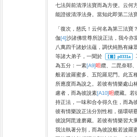
七法與前清淨法寶而為方便
。
云何
能證彼清淨法身
。
當知此即
第二法
「
復次
，
慈氏
！
云何名為第三法寶
伽
[4]
沙
諸佛世尊所說正法
，
我今亦
八萬四千諸妙法蘊
，
調伏純熟
有緣
等諸大弟子
，
一聞於
為五分
：
一素
[A9]
呾
纜
、
二毘奈耶
般若波羅蜜多
、
五陀羅尼門
。
此五
所應度而為說之
。
若
彼有情樂處山
慮者
，
而為
彼說素
[A10]
呾
纜藏
。
若
持正
法
，
一味和合令得久住
，
而為
彼有情樂說正法分別性相
，
循環研
彼說阿毘達磨藏
。
若彼有情樂
習大
我法執著分別
，
而為
彼說般若波羅