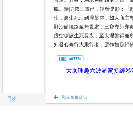
苦逼迫其身
，
為求
免離歸依三寶
，
脫
。
歸
[7]
依
三
寶已
，
復發是願
：『
生
，
渡生死
海到涅槃岸
，
如大商主
野
沙磧險路至無畏處
，
三寶導師亦
度空曠處生死長夜
，
至大涅槃得無
知發心修行大乘行者
，
應作如
是歸
大乘理趣六波羅蜜多經
卷
顯示版權資訊
目次
卷/篇章
搜尋