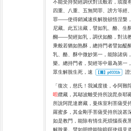
不能受持
契經調伏對法般若
，
或復
四
重
、
八重
、
五無間罪
、
謗方等經
罪
——
使得銷滅速疾解脫頓悟涅槃
尼藏
。
此五法藏
，
譬如乳
、
酪
、
生
醐
——
契經如乳
，
調伏如酪
，
對法
乘般若猶如熟酥
，
總持門者譬如
醍
乳
、
酪
、
酥中微妙第一
，
能除諸
病
樂
。
總持門者
，
契經等中
最為第一
眾生解脫生死
，
速
證
「
復次
，
慈氏
！
我滅度後
，
令阿難
呾
纜藏
，
其鄔波離受持所說毘奈耶
所說阿毘達磨藏
，
曼殊室利菩薩
受
羅蜜多
，
其金剛手菩
薩受持所說甚
如是教門
，
能除有情生死煩惱長夜
解脫果
。
譬如明燈能除暗暝使得見