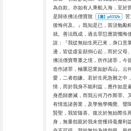
為自欺
。
亦如有人乘船入海
，
至於
是歸依佛法僧寶脫
苦
後悔何及
。』
既知是已
，
當須
勉勵
就
。
善法既成
，
過去罪
愆應當懺悔
說
：『
我從無始
生死已來
，
身口意
邊
，
皆
從虛妄顛倒心起
，
而於父母
佛法
僧寶尊重之境
，
所作諸罪
，
今
造作諸罪
，
極重惡業如妙高山
。
云
愛
，
二者怨嫌
。
若於生死急難之中
情
，
而於我身不能利益
，
應作
如是
身悉歸磨滅
，
而我云
何乃作斯罪
。
有情造諸
善業
，
及學無學獨覺
、
聲
賢
聖
，
我皆隨喜
。
復次於無始際生
身
，
無量怨親於我未曾獲得毫釐利
亦不可得
，
我於無始為彼怨親
，
所