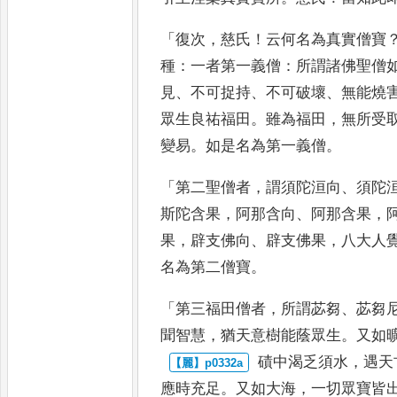
「
復次
，
慈氏
！
云何名為真實僧寶
種
：
一者第一義僧
：
所謂諸佛聖僧
見
、
不可捉持
、
不可破壞
、
無能燒
眾生良祐福田
。
雖為福田
，
無所受
變易
。
如是名為第
一義僧
。
「
第二聖僧者
，
謂須陀洹向
、
須陀
斯陀含果
，
阿那含向
、
阿那含果
，
果
，
辟支佛向
、
辟支佛果
，
八大人
名為第二僧寶
。
「
第三福田僧者
，
所謂苾芻
、
苾芻
聞智慧
，
猶天意樹能蔭眾生
。
又如
磧中渴乏須水
，
遇天
應時充
足
。
又如大海
，
一切眾寶皆