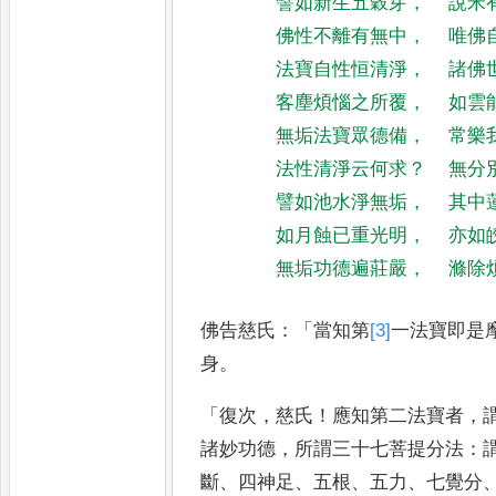
譬如新生五穀芽
，
說米
佛性不離有無中
，
唯佛
法寶自性恒清淨
，
諸佛
客塵煩惱之所覆
，
如雲
無垢法寶眾德備
，
常樂
法性清淨云何求
？
無分
譬如池水淨無垢
，
其中
如月蝕已重光明
，
亦如
無垢功德遍莊嚴
，
滌除
佛告慈氏
：「
當知第
[3]
一
法寶即是
身
。
「
復次
，
慈氏
！
應知第二法寶者
，
諸妙功德
，
所謂三十七菩提分法
：
斷
、
四神足
、
五根
、
五力
、
七覺分